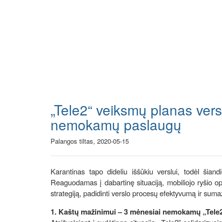
„Tele2“ veiksmų planas vers
nemokamų paslaugų
Palangos tiltas, 2020-05-15
Karantinas tapo dideliu iššūkiu verslui, todėl šian
Reaguodamas į dabartinę situaciją, mobiliojo ryšio op
strategiją, padidinti verslo procesų efektyvumą ir sumaž
1. Kaštų mažinimui – 3 mėnesiai nemokamų „Tele