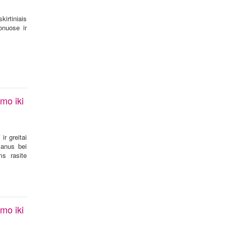
irtiniais
onuose ir
mo iki
ir greitai
lanus bei
ms rasite
mo iki