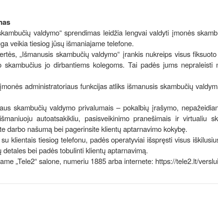
mas
skambučių valdymo“ sprendimas leidžia lengvai valdyti įmonės skamb
a veikia tiesiog jūsų išmaniajame telefone.
rtės, „Išmanusis skambučių valdymo“ įrankis nukreips visus fiksuoto
o skambučius jo dirbantiems kolegoms. Tai padės jums nepraleisti 
iol įmonės administratoriaus funkcijas atliks išmanusis skambučių valdym
manaus skambučių valdymo privalumais – pokalbių įrašymo, nepažeidi
išmaniuoju autoatsakikliu, pasisveikinimo pranešimais ir virtualiu 
nsite darbo našumą bei pagerinsite klientų aptarnavimo kokybę.
 su klientais tiesiog telefonu, padės operatyviai išspręsti visus iškilusiu
mų detales bei padės tobulinti klientų aptarnavimą.
ame „Tele2“ salone, numeriu 1885 arba internete: https://tele2.lt/verslui