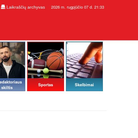
2026 m. rugpjūčio 07 d. 21:33
Laikraščių archyvas
edaktoriaus
Sportas
Skelbimai
skiltis