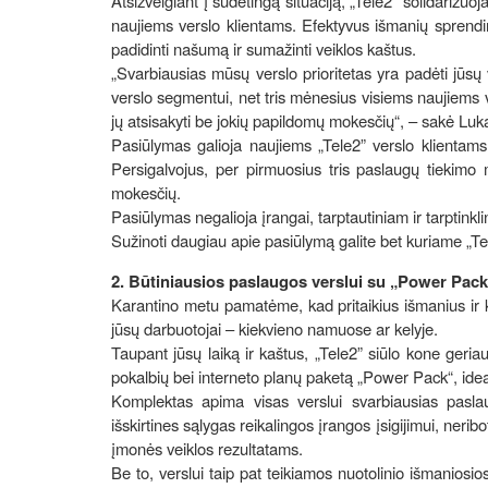
Atsižvelgiant į sudėtingą situaciją, „Tele2” solidariz
naujiems verslo klientams. Efektyvus išmanių sprendim
padidinti našumą ir sumažinti veiklos kaštus.
„Svarbiausias mūsų verslo prioritetas yra padėti jūsų 
verslo segmentui, net tris mėnesius visiems naujiems
jų atsisakyti be jokių papildomų mokesčių“, – sakė Luk
Pasiūlymas galioja naujiems „Tele2” verslo klientams
Persigalvojus, per pirmuosius tris paslaugų tiekimo
mokesčių.
Pasiūlymas negalioja įrangai, tarptautiniam ir tarptinkl
Sužinoti daugiau apie pasiūlymą galite bet kuriame „Tele
2. Būtiniausios paslaugos verslui su „Power Pack
Karantino metu pamatėme, kad pritaikius išmanius ir ko
jūsų darbuotojai – kiekvieno namuose ar kelyje.
Taupant jūsų laiką ir kaštus, „Tele2” siūlo kone geria
pokalbių bei interneto planų paketą „Power Pack“, idea
Komplektas apima visas verslui svarbiausias pasla
išskirtines sąlygas reikalingos įrangos įsigijimui, ner
įmonės veiklos rezultatams.
Be to, verslui taip pat teikiamos nuotolinio išmanios