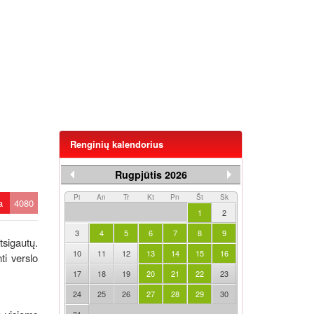
Renginių kalendorius
Rugpjūtis 2026
Pi
An
Tr
Kt
Pn
Št
Sk
ta
4080
1
2
3
4
5
6
7
8
9
sigautų.
10
11
12
13
14
15
16
ti verslo
17
18
19
20
21
22
23
24
25
26
27
28
29
30