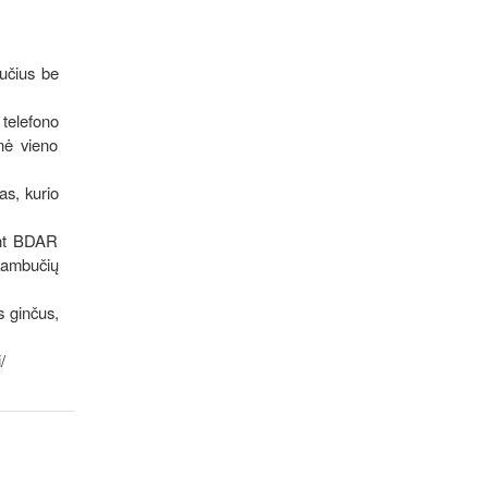
učius be
 telefono
nė vieno
as, kurio
ant BDAR
skambučių
s ginčus,
/