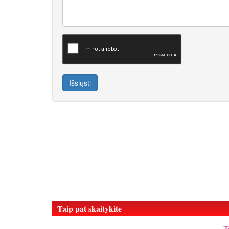
Išsiųsti
Taip pat skaitykite
„T