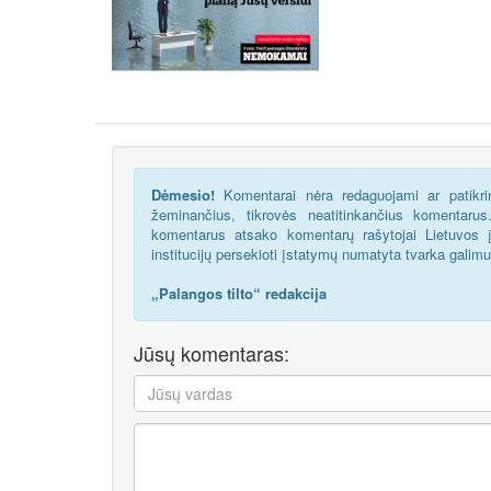
Dėmesio!
Komentarai nėra redaguojami ar patikrin
žeminančius, tikrovės neatitinkančius komentaru
komentarus atsako komentarų rašytojai Lietuvos į
institucijų persekioti įstatymų numatyta tvarka galim
„Palangos tilto“ redakcija
Jūsų komentaras: