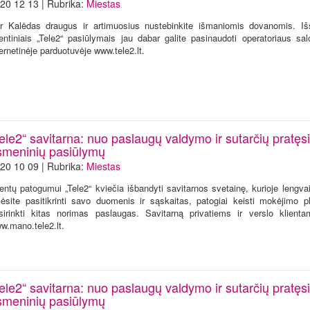
20 12 13 | Rubrika:
Miestas
r Kalėdas draugus ir artimuosius nustebinkite išmaniomis dovanomis. Išsk
entiniais „Tele2“ pasiūlymais jau dabar galite pasinaudoti operatoriaus sal
ternetinėje parduotuvėje www.tele2.lt.
ele2“ savitarna: nuo paslaugų valdymo ir sutarčių pratęsi
smeninių pasiūlymų
20 10 09 | Rubrika:
Miestas
ientų patogumui „Tele2“ kviečia išbandyti savitarnos svetainę, kurioje lengvai 
lėsite pasitikrinti savo duomenis ir sąskaitas, patogiai keisti mokėjimo p
sirinkti kitas norimas paslaugas. Savitarną privatiems ir verslo klienta
w.mano.tele2.lt.
ele2“ savitarna: nuo paslaugų valdymo ir sutarčių pratęsi
smeninių pasiūlymų