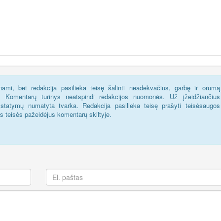
ami, bet redakcija pasilieka teisę šalinti neadekvačius, garbę ir orumą
s. Komentarų turinys neatspindi redakcijos nuomonės. Už įžeidžiančius
statymų numatyta tvarka. Redakcija pasilieka teisę prašyti teisėsaugos
us teisės pažeidėjus komentarų skiltyje.