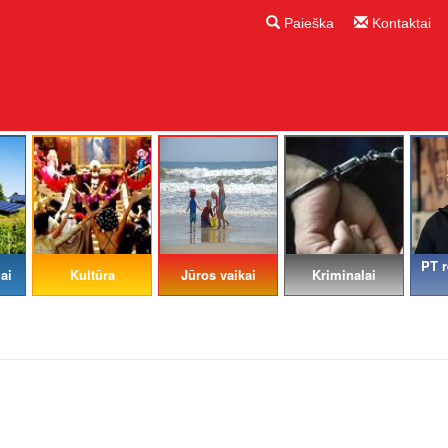
Paieška
Kontaktai
PT r
ai
Kultūra
Jūros vaikai
Kriminalai