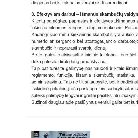
diegimas bei kiti aktualūs verslui skirti sprendimai.
3. Efektyviam darbui – išmanus skambučių valdy
Klientų pamėgtas, paprastas ir efektyvus „Išmanaus 
jokios papildomos įrangos ir diegimo mokesčio. Paslaug
Kadangi šiuo metu kiekvienas skambutis yra aukso ve
numerio ar sergančio bei atostogaujančio darbuotoj
skambučio ir neprarasti svarbių klientų.
Be to, galėsite atsisakyti ir laidinio telefono – nuo š
dėka galėsite dirbti daug produktyviau.
Taip pat turėsite galimybę pasinaudoti ir kitais iš
reglamento, funkcija, išsamia skambučių statistika, 
administravimu. Taip ne tik sutaupysite, bet ir padidi
Išskirtinė pokalbių įrašų paslauga leis sudaryti sutartis
suteiks galimybę lengvai ir greitai pasitikslinti užsaky
Sužinoti daugiau apie pasiūlymus verslui galite bet kuri