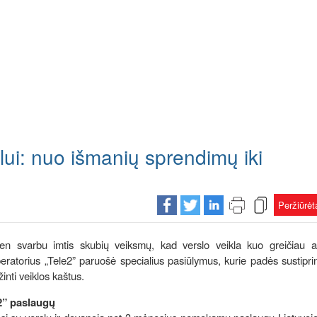
lui: nuo išmanių sprendimų iki
Peržiūrė
dien svarbu imtis skubių veiksmų, kad verslo veikla kuo greičiau at
eratorius „Tele2” paruošė specialius pasiūlymus, kurie padės sustiprin
inti veiklos kaštus.
2” paslaugų