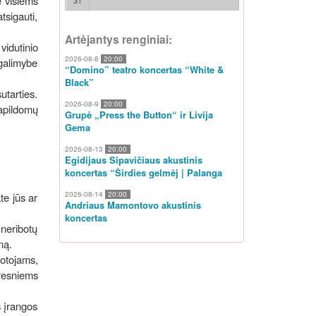
e visiems
31
tsigauti,
Artėjantys renginiai:
vidutinio
2026-08-8
20:00
 galimybe
“Domino” teatro koncertas “White &
Black”
utarties.
2026-08-9
20:00
apildomų
Grupė „Press the Button“ ir Livija
Gema
2026-08-13
20:00
Egidijaus Sipavičiaus akustinis
koncertas “Širdies gelmėj | Palanga
2026-08-14
20:00
te jūs ar
Andriaus Mamontovo akustinis
koncertas
 neribotų
ną.
otojams,
eresniems
s įrangos