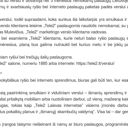
uojasi su verslu ir dovanoja net 3 mėnesius nemokamų paslaugų Lietuvoj
ų ir svarbiausių ryšio bei interneto paslaugų paketas padės verslui a
verslui, todėl suprasdami, koks sunkus šis laikotarpis yra smulkaus ir 
 verslo klientams leisime „Tele2” paslaugomis naudotis nemokamai, su
as Mulevičius, „Tele2” marketingo verslo klientams vadovas.
 bei esamiems „Tele2“ klientams, kurie neturi balso ryšio paslaugų s
 mėnesius, planą bus galima nutraukti bet kuriuo metu ir be jokių p
iniam ryšiui bei trečiųjų šalių paslaugoms.
2“ salone, numeriu 1885 arba internete: https://tele2.lt/verslui/
“
kybiškus ryšio bei interneto sprendimus, biuras gali būti ten, kur esa
usią pasirinkimą smulkiam ir vidutiniam verslui – išmanių sprendimų ir
liai pritaikytą mobiliam arba nuotoliniam darbui, už vieną, mažesnę kai
ugas, tokias kaip „Tele2 Laisvas internetas” visiems įmonės darbu
ibotus pokalbių planus ir „Išmanųjį skambučių valdymą“. Visa tai – dar g
ios įrangos taisymo neišeinant iš namų ar biuro paslaugos, programinė