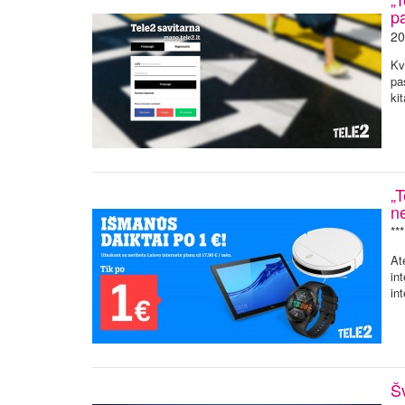
p
20
Kv
pa
ki
„T
ne
**
At
in
in
Š