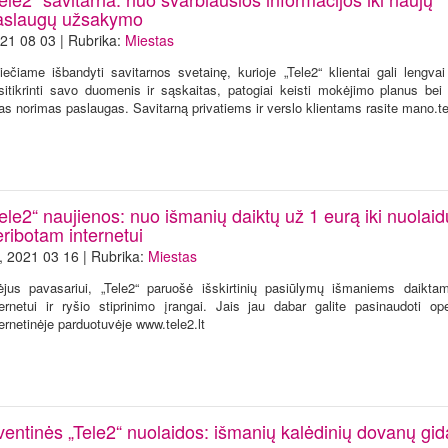
aslaugų užsakymo
21 08 03 | Rubrika:
Miestas
iečiame išbandyti savitarnos svetainę, kurioje „Tele2“ klientai gali lengvai 
sitikrinti savo duomenis ir sąskaitas, patogiai keisti mokėjimo planus bei p
tas norimas paslaugas. Savitarną privatiems ir verslo klientams rasite mano.tel
ele2“ naujienos: nuo išmanių daiktų už 1 eurą iki nuolaid
ribotam internetui
*, 2021 03 16 | Rubrika:
Miestas
ėjus pavasariui, „Tele2“ paruošė išskirtinių pasiūlymų išmaniems daikt
ternetui ir ryšio stiprinimo įrangai. Jais jau dabar galite pasinaudoti ope
ternetinėje parduotuvėje www.tele2.lt
ventinės „Tele2“ nuolaidos: išmanių kalėdinių dovanų gid