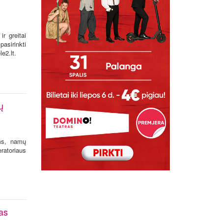
ir greitai
asirinkti
e2.lt.
ų
ams, namų
ratoriaus
as