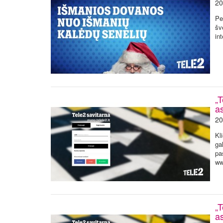
20
Pe
šv
in
„T
a
20
Kl
ga
pa
ww
„T
a