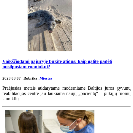
Vaikščiodami pajūryje būkite atidūs: kaip galite padėti
nusilpusiam ruoniukui?
2023 03 07 | Rubrika:
Miestas
Praėjusias metais atidarytame moderniame Baltijos jūros gyvūnų
reabilitacijos centre jau laukiama naujų „pacientų“ – pilkųjų ruonių
jauniklių.