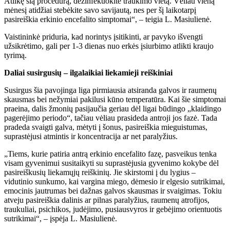
Atlikę šią procedūrą, dezinfekuokite traukimo vietą. Vėliau vieną
mėnesį atidžiai stebėkite savo savijautą, nes per šį laikotarpį
pasireiškia erkinio encefalito simptomai“, – teigia L. Masiulienė.
Vaistininkė priduria, kad norintys įsitikinti, ar pavyko išvengti
užsikrėtimo, gali per 1-3 dienas nuo erkės įsiurbimo atlikti kraujo
tyrimą.
Daliai susirgusių – ilgalaikiai liekamieji reiškiniai
Susirgus šia pavojinga liga pirmiausia atsiranda galvos ir raumenų
skausmas bei nežymiai pakilusi kūno temperatūra. Kai šie simptomai
praeina, dalis žmonių pasijaučia geriau dėl ligai būdingo „klaidingo
pagerėjimo periodo“, tačiau vėliau prasideda antroji jos fazė. Tada
pradeda svaigti galva, mėtyti į šonus, pasireiškia mieguistumas,
suprastėjusi atmintis ir koncentracija ar net paralyžius.
„Tiems, kurie patiria antrą erkinio encefalito fazę, pasveikus tenka
visam gyvenimui susitaikyti su suprastėjusia gyvenimo kokybe dėl
pasireiškusių liekamųjų reiškinių. Jie skirstomi į du lygius –
vidutinio sunkumo, kai vargina miego, dėmesio ir elgesio sutrikimai,
emocinis jautrumas bei dažnas galvos skausmas ir svaigimas. Tokiu
atveju pasireiškia dalinis ar pilnas paralyžius, raumenų atrofijos,
traukuliai, psichikos, judėjimo, pusiausvyros ir gebėjimo orientuotis
sutrikimai“, – įspėja L. Masiulienė.