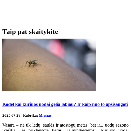
Taip pat skaitykite
Kodėl kai kuriuos uodai gelia labiau? Ir kaip nuo to apsisaugoti
2025 07 28 | Rubrika:
Miestas
Vasara – ne tik ledų, saulės ir atostogų metas, bet ir... uodų sezono
įkarštis. Jei priklausote tiems „laimingiesiems“, kuriuos uodai