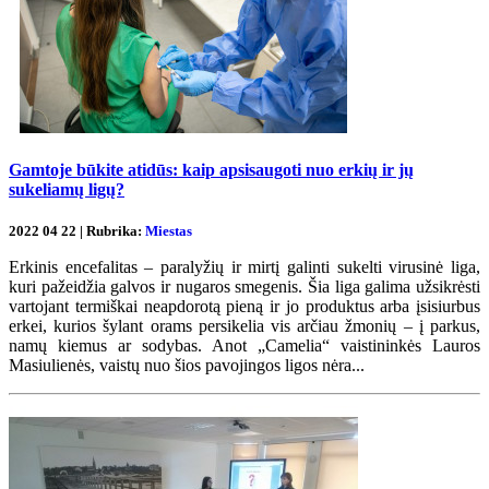
Gamtoje būkite atidūs: kaip apsisaugoti nuo erkių ir jų
sukeliamų ligų?
2022 04 22 | Rubrika:
Miestas
Erkinis encefalitas – paralyžių ir mirtį galinti sukelti virusinė liga,
kuri pažeidžia galvos ir nugaros smegenis. Šia liga galima užsikrėsti
vartojant termiškai neapdorotą pieną ir jo produktus arba įsisiurbus
erkei, kurios šylant orams persikelia vis arčiau žmonių – į parkus,
namų kiemus ar sodybas. Anot „Camelia“ vaistininkės Lauros
Masiulienės, vaistų nuo šios pavojingos ligos nėra...