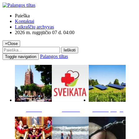
Paieška
Kontaktai
Laikraščių archyvas
2026 m. rugpjūčio 07 d. 04:00
×
Close
Ieškoti
Palangos tiltas
Toggle navigation
Miestas
Sveikata
Verslas pinigai