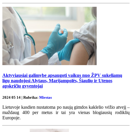
Aktyviausiai galimybe apsaugoti vaikus nuo ŽPV sukeliamų
ligų naudojosi Alytaus, Marijampolės, Šiaulių ir Utenos
apskričių gyventojai
2024 05 14 | Rubrika:
Miestas
Lietuvoje kasdien nustatoma po naują gimdos kaklelio vėžio atvejį –
maždaug 400 per metus ir tai yra vienas blogiausių rodiklių
Europoje.