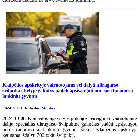
Klaipėdos apskrityje vairuotojams vėl dalyti ultragarso
švilpukai, kelyje galintys padėti apsisaugoti nuo susidūrimo su
laukiniu gyvūnu
2024 10 09 | Rubrika:
Miestas
2024-10-08 Klaipėdos apskrityje policijos pareigūnai vairuotojams
dalijo specialius ultragarso švilpukus, galinčius padėti apsisaugoti
nuo susidūrimo su laukiniu gyvūnu. Šiemet Klaipėdos apskrityje
ketinama išdalyti 700 tokių švilpukų.