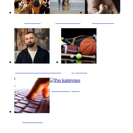
Kultūra
Jūros vaikai
Kriminalai
PT redaktoriaus skiltis
Sportas
Pas kaimynus
Skelbimai