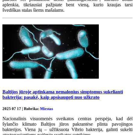
aplenkia, tikriausiai pažįstate bent vieną, kurio kraujas tarsi
švediškas stalas šiems mašalams.
Baltijos jūroje aptinkama nemalonius simptomus sukelianti
bakterija: pasakė, kaip apsisaugoti nuo užkrato
2025 07 17 | Rubrika:
Miestas
Nacionalinis visuomenės sveikatos centras perspėja, kad dėl
šylančio klimato Baltijos jūros pakrantėse plinta pavojingos
bakterijos. Viena jų – užfiksuota Vibrio bakterija, galinti sukelti
atostogaujantiems pajūryje sveikatos sutrikimų.