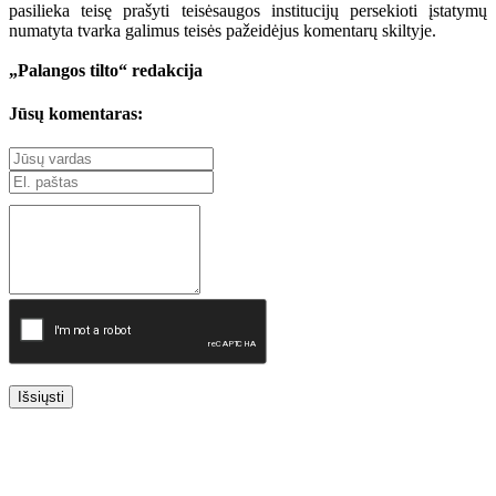
pasilieka teisę prašyti teisėsaugos institucijų persekioti įstatymų
numatyta tvarka galimus teisės pažeidėjus komentarų skiltyje.
„Palangos tilto“ redakcija
Jūsų komentaras:
Išsiųsti