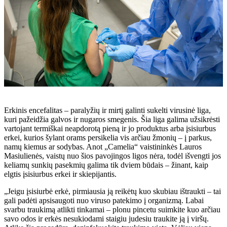
Erkinis encefalitas – paralyžių ir mirtį galinti sukelti virusinė liga,
kuri pažeidžia galvos ir nugaros smegenis. Šia liga galima užsikrėsti
vartojant termiškai neapdorotą pieną ir jo produktus arba įsisiurbus
erkei, kurios šylant orams persikelia vis arčiau žmonių – į parkus,
namų kiemus ar sodybas. Anot „Camelia“ vaistininkės Lauros
Masiulienės, vaistų nuo šios pavojingos ligos nėra, todėl išvengti jos
keliamų sunkių pasekmių galima tik dviem būdais – žinant, kaip
elgtis įsisiurbus erkei ir skiepijantis.
„Jeigu įsisiurbė erkė, pirmiausia ją reikėtų kuo skubiau ištraukti – tai
gali padėti apsisaugoti nuo viruso patekimo į organizmą. Labai
svarbu traukimą atlikti tinkamai – plonu pincetu suimkite kuo arčiau
savo odos ir erkės nesukiodami staigiu judesiu traukite ją į viršų.