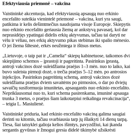
Efektyviausia priemonė – vakcina
Vaistininkė akcentuoja, kad efektyviausią apsaugą nuo erkinio
encefalito suteikia vienintelė priemonė – vakcina, kuri yra saugi,
patikima ir kelis dešimtmečius naudojama visoje Europoje. Skiepytis
nuo erkinio encefalito geriausia žiemą ar ankstyvą pavasarį, kol dar
neprasidėjęs ypatingai didelis erkių aktyvumas, tačiau tai daryti ne
vėlu ir vėliau, nes erkių aktyvumo pikas stebimas iki spalio mėnesio.
O jei žiema šiltesnė, erkės neužmiega ir ištisus metus.
„Lietuvoje, o taip pat ir „Camelia“ skiepų kabinetuose, taikomos dvi
skiepijimo schemos – įprastoji ir pagreitinta. Pasirinkus įprastą,
antroji vakcinos dozė suleidžiama praėjus 1–3 mėn. nuo to laiko, kai
buvo suleista pirmoji dozė, o trečia praėjus 5–12 mėn. po antrosios
injekcijos. Pasirinkus pagreitintą schemą, antroji vakcinos dozė
suleidžiama praėjus dviem savaitėms po pirmosios, o dar po dviejų
savaičių susiformuoja imunitetas, apsaugantis nuo erkinio encefalito.
Nepriklausomai nuo to, kuri schema pasirenkama, imuninė apsauga
trunka 3 metus, o praėjus šiam laikotarpiui reikalinga revakcinacija“,
– teigia L. Masiulienė.
Vaistininkė priduria, kad erkinio encefalito vakciną galima saugiai
derinti su kitomis, tačiau svarbiausia tarp jų išlaikyti 14 dienų tarpą.
Tiesa, šiai taisyklei galioja kelios išimtys, pavyzdžiui, kai įkanda
sergantis gyvūnas ir žmogui gresia didelė tikimybė užsikrėsti