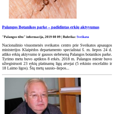
Palangos Botanikos parke – padidintas erkių aktyvumas
"Palangos tilto" informacija, 2019 08 09 | Rubrika:
Sveikata
Nacionalinio visuomenės sveikatos centro prie Sveikatos apsaugos
ministerijos Klaipėdos departamento specialistai š. m. liepos 24 d.
atliko erkių aktyvumo ir gausos stebėseną Palangos botanikos parke.
Tyrimo metu buvo aptiktos 8 erkės. 2018 m. Palangos mieste buvo
užregistruoti 23 erkių platinamų ligų atvejai (5 erkinio encefalito ir
18 Laimo ligos). Šių metų sausio–liepos...