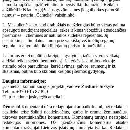
namo kruopščiai apžiūrėti kūną ir persivilkti drabužius. Reikėtų
apžiūrėti ir iš lauko grįžusius gyvūnus, nes jie gali erkes parnešti į
namus“ – pataria „Camelia“ vaistininkė.
L. Masiulienė sako, kad drabužiais neuždengtas kūno vietas galima
apsaugoti naudojant specialias, erkes ir kitus vabzdžius atbaidančias
priemones – cheminės ar natūralios sudėties repelentus. Jų
pasirinkimas itin platus – nuo prie vaikiškų vežimėlių segamų
segtukų ar apyrankių iki klijuojamų pleistrų ir purškiklių.
Įsisiurbus erkei nebūtina kreiptis į gydytoją, tačiau savo sveikatą
atidžiai reikia stebėti bent mėnesį. Jei erkės įsisiurbimo vietoje
atsirado odos paraudimas, karščiavimas, galvos, raumenų ir kt.
skausmai, būtina kuo skubiau kreiptis į šeimos gydytoją.
Daugiau informacijos:
„Camelia“ komunikacijos projektų vadovė
Žiedūnė Juškytė
Tel. nr. +370 615 87 829
El. p. ziedune.juskyte@camelia.lt
Dėmesio!
Komentarai nėra redaguojami ar patikrinami, bet redakcija
pasilieka teisę šalinti neadekvačius, garbę ir orumą žeminančius,
tikrovės neatitinkančius komentarus. Komentarų turinys neatspindi
redakcijos nuomonės. Už įžeidžiančius komentarus atsako
komentarų rašytojai Lietuvos įstatymų numatyta tvarka. Redakcija