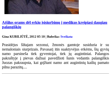
Atšilus orams dėl erkių įsisiurbimų į medikus kreipiasi daugiau
palangiškių
Gina KUBILIŪTĖ, 2012 05 10 | Rubrika:
Sveikata
Prasidėjus šiltajam sezonui, žmonės gamtoje susiduria ir su
nemaloniais siurprizais. Pavasarį itin suaktyvėjus erkėms, šių gyvių
namo parsineša tiek gyventojai, tiek jų augintiniai. Palangos
pakraštyje į pievas dažnai pavedžioti šunis vedantis palangiškis
Juozas pakraupsta, kai grįžtant namo ant augintinių kailių pamato
pilna parazitų....
Renginių kalendorius