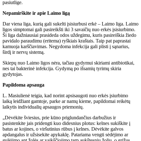
pasiutlige.
Nepamirškite ir apie Laimo ligą
Dar viena liga, kurią gali sukelti įsisiurbusi erkė – Laimo liga. Laimo
ligos simptomai gali pasireikšti iki 3 savaičių nuo erkės įsisiurbimo.
Ši liga dažniausiai prasideda odos uždegimu, kuris pasireiškia žiedo
pavidalo paraudimu (eritema) ryškiais kraštais. Taip pat paprastai
kamuoja karščiavimas. Negydoma infekcija gali plisti į sąnarius,
širdį ir nervų sistemą.
Skiepų nuo Laimo ligos nėra, tačiau gydymui skiriami antibiotikai,
nes tai bakterinė infekcija. Gydymą po išsamių tyrimų skiria
gydytojas.
Papildoma apsauga
L. Masiulienė teigia, kad norint apsisaugoti nuo erkės įsiurbimo
laiką leidžiant gamtoje, parke ar namų kieme, papildomai reikėtų
laikytis individualių apsaugos priemonių.
„Dėvėkite šviesius, prie kūno priglundančius darbužius ir
pasistenkite jais pridengti kuo didesnius plotus: kelnes sukiškite į
batus ar kojines, o viršutinius rūbus į kelnes. Dėvėkite galvos
apdangalus ir užsisekite apykaklę. Patariama vengti sėdėjimo ar
gulėjimo ant žolės ar vaikščiojimo tarp aukštesnių žolių, o grįžus