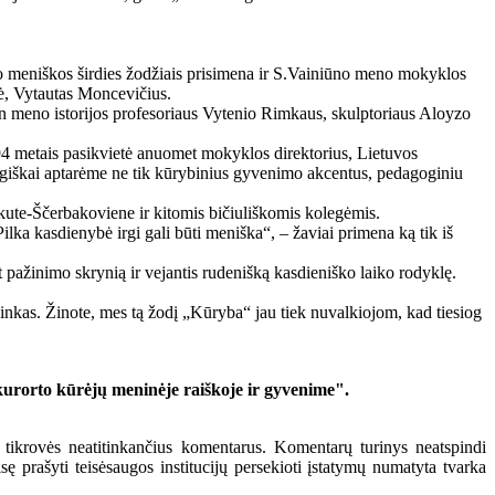
vo meniškos širdies žodžiais prisimena ir S.Vainiūno meno mokyklos
ė, Vytautas Moncevičius.
man meno istorijos profesoriaus Vytenio Rimkaus, skulptoriaus Aloyzo
94 metais pasikvietė anuomet mokyklos direktorius, Lietuvos
ugiškai aptarėme ne tik kūrybinius gyvenimo akcentus, pedagoginiu
mkute-Ščerbakoviene ir kitomis bičiuliškomis kolegėmis.
Pilka kasdienybė irgi gali būti meniška“, – žaviai primena ką tik iš
pažinimo skrynią ir vejantis rudenišką kasdieniško laiko rodyklę.
inkas. Žinote, mes tą žodį „Kūryba“ jau tiek nuvalkiojom, kad tiesiog
kurorto kūrėjų meninėje raiškoje ir gyvenime".
 tikrovės neatitinkančius komentarus. Komentarų turinys neatspindi
 prašyti teisėsaugos institucijų persekioti įstatymų numatyta tvarka