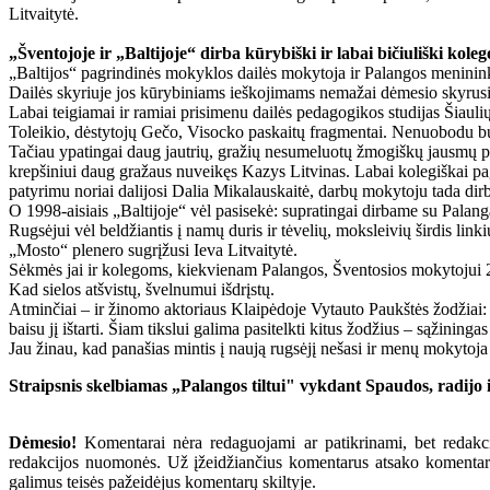
Litvaitytė.
„Šventojoje ir „Baltijoje“ dirba kūrybiški ir labai bičiuliški koleg
„Baltijos“ pagrindinės mokyklos dailės mokytoja ir Palangos meninink
Dailės skyriuje jos kūrybiniams ieškojimams nemažai dėmesio skyrusi
Labai teigiamai ir ramiai prisimenu dailės pedagogikos studijas Šiaul
Toleikio, dėstytojų Gečo, Visocko paskaitų fragmentai. Nenuobodu b
Tačiau ypatingai daug jautrių, gražių nesumeluotų žmogiškų jausmų pa
krepšiniui daug gražaus nuveikęs Kazys Litvinas. Labai kolegiškai pa
patyrimu noriai dalijosi Dalia Mikalauskaitė, darbų mokytoju tada dir
O 1998-aisiais „Baltijoje“ vėl pasisekė: supratingai dirbame su Palang
Rugsėjui vėl beldžiantis į namų duris ir tėvelių, moksleivių širdis link
„Mosto“ plenero sugrįžusi Ieva Litvaitytė.
Sėkmės jai ir kolegoms, kiekvienam Palangos, Šventosios mokytojui 20
Kad sielos atšvistų, švelnumui išdrįstų.
Atminčiai – ir žinomo aktoriaus Klaipėdoje Vytauto Paukštės žodžiai:
baisu jį ištarti. Šiam tikslui galima pasitelkti kitus žodžius – sąžininga
Jau žinau, kad panašias mintis į naują rugsėjį nešasi ir menų mokytoja 
Straipsnis skelbiamas „Palangos tiltui" vykdant Spaudos, radijo
Dėmesio!
Komentarai nėra redaguojami ar patikrinami, bet redakcij
redakcijos nuomonės. Už įžeidžiančius komentarus atsako komentarų r
galimus teisės pažeidėjus komentarų skiltyje.