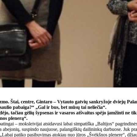
zmo. Štai, centre, Gintaro – Vytauto gatvių sankryžoje dviejų Pala
ulio pabaiga?“ „Gal ir bus, bet mūsų tai neliečia“.
jo, tačiau gėlių šypsenas ir vasaros atšvaitus spėjo įamžinti ne tik 
šnos plenerą“.
ypatingai – moksleivijai atsidavusi labai simpatiška „Baltijos“ pagrindi
abejonių, suspindo naujuose, palangiškių dailininkų darbuose. Juk pranc
 „Labai patiko pasibuvimas atokiau nuo jūros „Švėkšnos plenere“, džiaugi