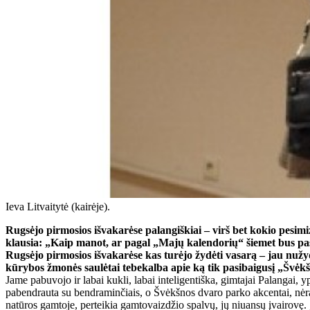
Ieva Litvaitytė (kairėje).
Rugsėjo pirmosios išvakarėse palangiškiai – virš bet kokio pesimi
klausia: „Kaip manot, ar pagal „Majų kalendorių“ šiemet bus pasa
Rugsėjo pirmosios išvakarėse kas turėjo žydėti vasarą – jau nužydė
kūrybos žmonės saulėtai tebekalba apie ką tik pasibaigusį „Švėk
Jame pabuvojo ir labai kukli, labai inteligentiška, gimtajai Palangai, 
pabendrauta su bendraminčiais, o Švėkšnos dvaro parko akcentai, nėra 
natūros gamtoje, perteikia gamtovaizdžio spalvų, jų niuansų įvairovę.