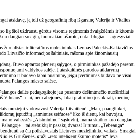
ai atsidavę, ją toli už geografinių ribų išgarsinę Valerija ir Vitalius
so lig šiol uždrausti gėrėtis visomis regimomis žvaigždėmis ir kitomis
 Kuo daugiau smagių, tuo mažiau ašarotų, o dar blogiau – agresyviai
 žurnalistas ir literatūros mokslininkas Leonas Paleckis-Kaktavičius
do Litvaičio informacijos šaltiniais, rašoma apie žinomiausių
gdaną. Buvo aptartos plenerų sąlygos, o pirmininkas pažadėjo paremti
 eksponuojami valdybos salėje. Į ataskaitinės parodos atidarymą
rtinimo ir būdavo labai nusiminę, jeigu įvertinimas būdavo ne visai
nuota Palangos miesto salėse.
i, Palangos dailės pedagogikoje jau pusantro dešimtmečio nuoširdžiai
ilniaus“ ir tai, nėra abejonės, labai praturtino jos akiratį, meninę
tais muziejui vadovavusi Valerija Litvaitienė. „Man, paaugliukei,
šdildomų įspūdžių „atminties seifuose“ liko iš dienų, kai buvojau,
ravo mano vaikystės „Atsiminimų“ sąsiuvinį, mama skatino kuo daugiau
s Palangoje – tai stebuklų ir pasakų dvaras! Ir rūmai. „Tebeauga“
bendrauti su čia poilsiavusiais Lietuvos muziejininkų vaikais. Smagiai
 Nijolės Griušienės, graži „reto inteligentiškumo moteris“ Ieva