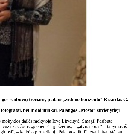
ngos senbuvių trečiasis, plataus „vidinio horizonto“ Ričardas G.
fotografai, bet ir dailininkai. Palangos „Mosto“ suvienytieji
nės mokyklos dailės mokytoja Ieva Litvaitytė. Smagi! Pasibūta,
ūziškas žodis „pleneras“, jį išvertus, – „atviras oras“ – tapymas iš
uosi“, – kalbėjo pirmadienį „Palangos tiltui“ Ieva Litvaitytė, su