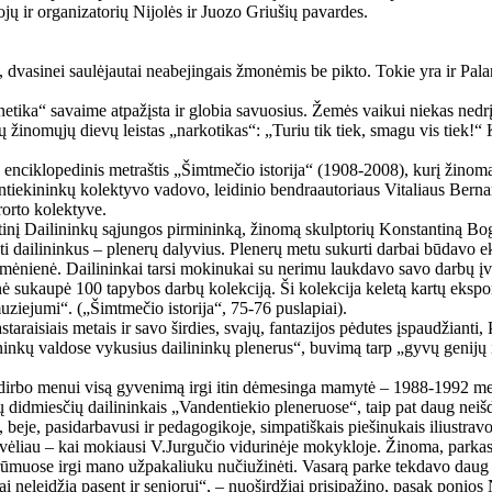
jų ir organizatorių Nijolės ir Juozo Griušių pavardes.
, dvasinei saulėjautai neabejingais žmonėmis be pikto. Tokie yra ir Palang
netika“ savaime atpažįsta ir globia savuosius. Žemės vaikui niekas nedrį
žinomųjų dievų leistas „narkotikas“: „Turiu tik tiek, smagu vis tiek!“
nciklopedinis metraštis „Šimtmečio istorija“ (1908-2008), kurį žinomas
ntiekininkų kolektyvo vadovo, leidinio bendraautoriaus Vitaliaus Bernar
orto kolektyve.
tinį Dailininkų sąjungos pirmininką, žinomą skulptorių Konstantiną Bo
tinti dailininkus – plenerų dalyvius. Plenerų metu sukurti darbai būdavo
ėnienė. Dailininkai tarsi mokinukai su nerimu laukdavo savo darbų įve
ė sukaupė 100 tapybos darbų kolekciją. Ši kolekcija keletą kartų ekspo
ziejumi“. („Šimtmečio istorija“, 75-76 puslapiai).
taraisiais metais ir savo širdies, svajų, fantazijos pėdutes įspaudžiant
inkų valdose vykusius dailininkų plenerus“, buvimą tarp „gyvų genijų iš V
ur dirbo menui visą gyvenimą irgi itin dėmesinga mamytė – 1988-1992 me
kitų didmiesčių dailininkais „Vandentiekio pleneruose“, taip pat daug nei
, beje, pasidarbavusi ir pedagogikoje, simpatiškais piešinukais iliust
į, vėliau – kai mokiausi V.Jurgučio vidurinėje mokykloje. Žinoma, parka
i rūmuose irgi mano užpakaliuku nučiužinėti. Vasarą parke tekdavo daug 
ai neleidžia pasent ir senjorui“, – nuoširdžiai prisipažino, pasak ponios