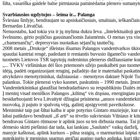
šilta, vasariška gaidele balse pirmiausia paminėdama plenero sumanyto
Svarbiausios ugdytojos – šeima ir... Palanga
Šviesiau širdyje, bendraujant su apsiskaičiusiais, smalsiais, ieškančiais
Bernardas Litvaičiai.
Nenuostabu, kad tokia yra ir jų mylima dukra Ieva. „Intelektualioji ge
švelnumo, gėrio pojūčius gausinančiomis žaismėmis. O menas yra visų 
„chamenančių“, depresyvias nuotaikas sėjančių tautiečių.
2008 metais „Drukoje“ išleistas išsamus Palangos vandentvarkos ūkio e
spaudai kantriai rengė, padedant ir remiantis buvusio ilgamečio vande
tuometės Lietuvos TSR tapytojų rudeninius plenerus didžiausiame kur
„... TVKV viršininkas dėl šios priemonės užėjo pasikalbėti pas tuome
idėją, padėti organizuojant renginį, pažadėjo dar ir materialiai paska
atvykdavo menotyrininkai, dažniausiai – menotyros daktarė Nijolė Tum
palankus. Tokie plenerai vyko kasmet, paskutinis – 1990 metais. Įmon
Vandentiekininkai glaudžiai bendradarbiavo su respublikiniu Dailės mu
Į meninį visad meniškos Palangos „kilimą“ vis drąsiau, energingiau pas
besidarbuojanti Ieva Litvaitytė džiugiai prisimena „anuos vandentiekin
nuovoką, ji pajuto ir spalvotą vėją, galintį apsigyventi paveiksluose.
Menininkė taip pat šiltai kalba ir apie potyrius Gintaro muziejuje, k
labai patikdavo bendrauti „iš arti“ su tėvelio sukviestais Vilniaus ir 
bendravau Gintaro rūmuose ir aplink juos su ten dirbusia mama. Tai ji
dėmesio skirti piešiniui dar tada, kai lankiau „Saulutės“ vaikų daržel
manyje kaštonai, aplink kuriuos – pilna sraigių, o marmuriniai laipta
nuteikinėjo ir meninius sparnus ateičiai augino parko aplinka, kuri tikr