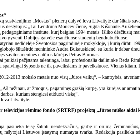
os“
ų susivienijimo „Mostas“ plenerų dalyvė Ieva Litvaitytė dar šiltais sa
us dėstytojus: „Tai Lendrūna Moncevičienė, Sigita Kišonaitė-Auželien
ių pedagoginiame institute, kurį baigiau 1994 metais. Išliko dėsčiusių 
uvo gyventi Dubijos gatvėje esančiuose studentų bendrabučiuose.
tyriau nedidelėje Šventosios pagrindinėje mokykloje, į kurią dirbti 19
globojo šiltaširdė menininkė Audra Bukauskienė, su kuria ir dabar dra
bęs savitos meninės natūros kūrėjas Petras Baronas.
ai puikiai pažįstama talentinga, labai profesionalia dailininke Reda Ri
iu spalvingai šypsotis ne tik paveikslams ir paveiksluose. Vienas kitam. 
12-2013 mokslo metais nuo visų „Jūros vaikų“, – kantrybės, atveriant 
 „Aš nežinau, ar žmogus, pagaminęs gražią kurpę, yra kūrėjas ar amatin
s darbas, kuriam stengiesi atiduoti viską“.
Ieva Litvaitytė.
 ir televizijos rėmimo fondo (SRTRF) projektą „Jūros mūšos aidai 
a pasilieka teisę šalinti neadekvačius, garbę ir orumą žeminančius,
ašytojai Lietuvos įstatymų numatyta tvarka. Redakcija pasilieka teisę