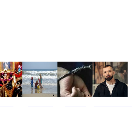
ultūra
Jūros vaikai
Kriminalai
PT redaktoriaus ski