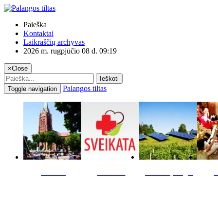
Paieška
Kontaktai
Laikraščių archyvas
2026 m. rugpjūčio 08 d. 09:19
×
Close
Ieškoti
Palangos tiltas
Toggle navigation
Miestas
Sveikata
Verslas pinigai
K