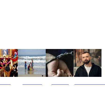
ultūra
Jūros vaikai
Kriminalai
PT redaktoriaus ski