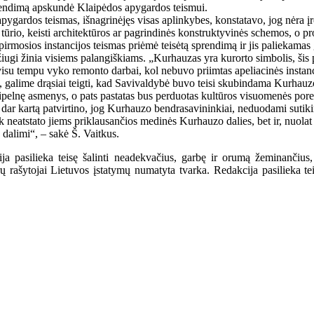
prendimą apskundė Klaipėdos apygardos teismui.
pygardos teismas, išnagrinėjęs visas aplinkybes, konstatavo, jog nėra 
 tūrio, keisti architektūros ar pagrindinės konstruktyvinės schemos, o p
 pirmosios instancijos teismas priėmė teisėtą sprendimą ir jis paliekama
ugi žinia visiems palangiškiams. „Kurhauzas yra kurorto simbolis, šis pa
visu tempu vyko remonto darbai, kol nebuvo priimtas apeliacinės instanc
artį, galime drąsiai teigti, kad Savivaldybė buvo teisi skubindama Kurh
sipelnę asmenys, o pats pastatas bus perduotas kultūros visuomenės pore
 dar kartą patvirtino, jog Kurhauzo bendrasavininkiai, neduodami sutikim
k neatstato jiems priklausančios medinės Kurhauzo dalies, bet ir, nuola
 dalimi“, – sakė Š. Vaitkus.
a pasilieka teisę šalinti neadekvačius, garbę ir orumą žeminančius,
ašytojai Lietuvos įstatymų numatyta tvarka. Redakcija pasilieka teisę