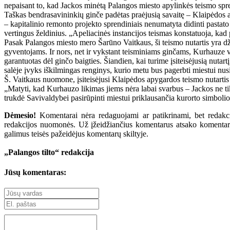
nepaisant to, kad Jackos minėtą Palangos miesto apylinkės teismo s
Taškas bendrasavininkių ginče padėtas praėjusią savaitę – Klaipėdos a
– kapitalinio remonto projekto sprendiniais nenumatyta didinti pastato
vertingus želdinius. „Apeliacinės instancijos teismas konstatuoja, kad
Pasak Palangos miesto mero Šarūno Vaitkaus, ši teismo nutartis yra dži
gyventojams. Ir nors, net ir vykstant teisminiams ginčams, Kurhauze 
garantuotas dėl ginčo baigties. Šiandien, kai turime įsiteisėjusią nut
salėje įvyks iškilmingas renginys, kurio metu bus pagerbti miestui nu
Š. Vaitkaus nuomone, įsiteisėjusi Klaipėdos apygardos teismo nutartis
„Matyti, kad Kurhauzo likimas jiems nėra labai svarbus – Jackos ne ti
trukdė Savivaldybei pasirūpinti miestui priklausančia kurorto simbolio
Dėmesio!
Komentarai nėra redaguojami ar patikrinami, bet redakcij
redakcijos nuomonės. Už įžeidžiančius komentarus atsako komentarų r
galimus teisės pažeidėjus komentarų skiltyje.
„Palangos tilto“ redakcija
Jūsų komentaras: