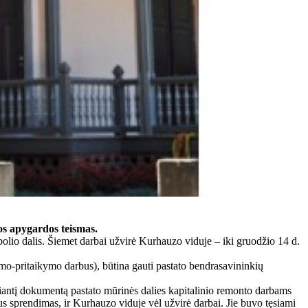
os apygardos teismas.
olio dalis. Šiemet darbai užvirė Kurhauzo viduje – iki gruodžio 14 d.
mo-pritaikymo darbus), būtina gauti pastato bendrasavininkių
džiantį dokumentą pastato mūrinės dalies kapitalinio remonto darbams
s sprendimas, ir Kurhauzo viduje vėl užvirė darbai. Jie buvo tęsiami