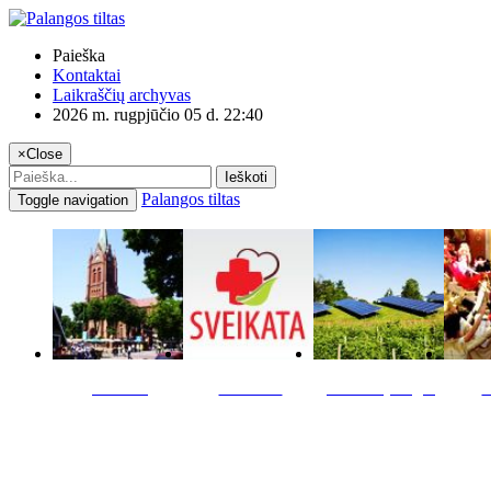
Paieška
Kontaktai
Laikraščių archyvas
2026 m. rugpjūčio 05 d. 22:40
×
Close
Ieškoti
Palangos tiltas
Toggle navigation
Miestas
Sveikata
Verslas pinigai
K