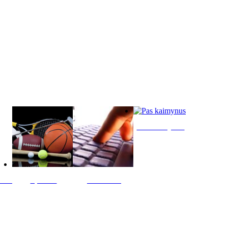
Pas kaimynus
ltis
Sportas
Skelbimai