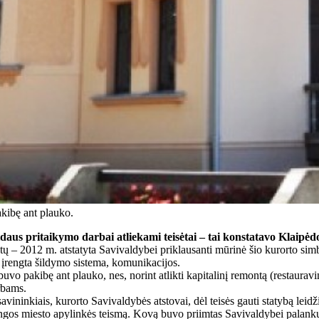
kibę ant plauko.
aus pritaikymo darbai atliekami teisėtai – tai konstatavo Klaipėd
 – 2012 m. atstatyta Savivaldybei priklausanti mūrinė šio kurorto simb
– įrengta šildymo sistema, komunikacijos.
o pakibę ant plauko, nes, norint atlikti kapitalinį remontą (restauravi
rbams.
vininkiais, kurorto Savivaldybės atstovai, dėl teisės gauti statybą lei
langos miesto apylinkės teismą. Kovą buvo priimtas Savivaldybei palanku