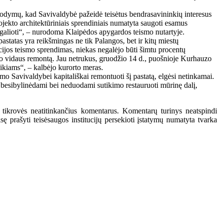
įrodymų, kad Savivaldybė pažeidė teisėtus bendrasavininkių interesus
rojekto architektūriniais sprendiniais numatyta saugoti esamus
s galioti“, – nurodoma Klaipėdos apygardos teismo nutartyje.
statas yra reikšmingas ne tik Palangos, bet ir kitų miestų
ijos teismo sprendimas, niekas negalėjo būti šimtu procentų
auzo vidaus remontą. Jau netrukus, gruodžio 14 d., puošnioje Kurhauzo
ikiams“, – kalbėjo kurorto meras.
o Savivaldybei kapitališkai remontuoti šį pastatą, elgėsi netinkamai.
t besibylinėdami bei neduodami sutikimo restauruoti mūrinę dalį,
 tikrovės neatitinkančius komentarus. Komentarų turinys neatspindi
 prašyti teisėsaugos institucijų persekioti įstatymų numatyta tvarka