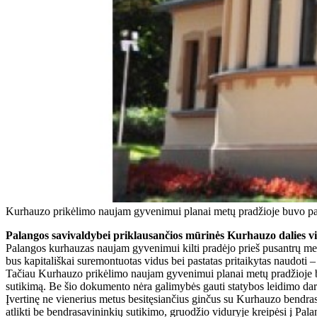
Kurhauzo prikėlimo naujam gyvenimui planai metų pradžioje buvo pa
Palangos savivaldybei priklausančios mūrinės Kurhauzo dalies vid
Palangos kurhauzas naujam gyvenimui kilti pradėjo prieš pusantrų metų
bus kapitališkai suremontuotas vidus bei pastatas pritaikytas naudoti 
Tačiau Kurhauzo prikėlimo naujam gyvenimui planai metų pradžioje buv
sutikimą. Be šio dokumento nėra galimybės gauti statybos leidimo da
Įvertinę ne vienerius metus besitęsiančius ginčus su Kurhauzo bendrasa
atlikti be bendrasavininkių sutikimo, gruodžio viduryje kreipėsi į Pa