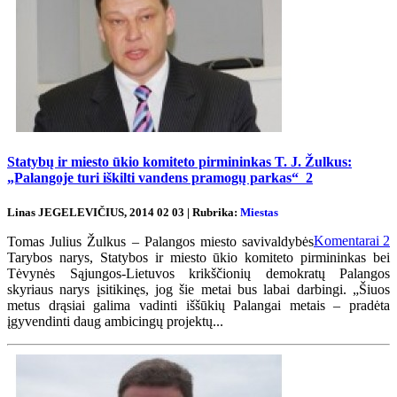
Statybų ir miesto ūkio komiteto pirmininkas T. J. Žulkus:
„Palangoje turi iškilti vandens pramogų parkas“
2
Linas JEGELEVIČIUS, 2014 02 03 | Rubrika:
Miestas
Komentarai
2
Tomas Julius Žulkus – Palangos miesto savivaldybės
Tarybos narys, Statybos ir miesto ūkio komiteto pirmininkas bei
Tėvynės Sąjungos-Lietuvos krikščionių demokratų Palangos
skyriaus narys įsitikinęs, jog šie metai bus labai darbingi. „Šiuos
metus drąsiai galima vadinti iššūkių Palangai metais – pradėta
įgyvendinti daug ambicingų projektų...