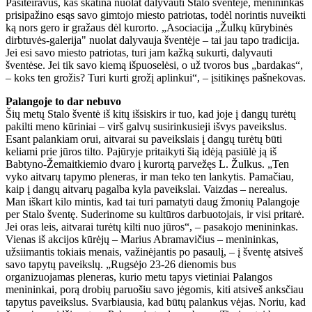
Pasiteiravus, kas skatina nuolat dalyvauti Stalo šventėje, menininkas
prisipažino esąs savo gimtojo miesto patriotas, todėl norintis nuveikti
ką nors gero ir gražaus dėl kurorto. „Asociacija „Žulkų kūrybinės
dirbtuvės-galerija" nuolat dalyvauja šventėje – tai jau tapo tradicija.
Jei esi savo miesto patriotas, turi jam kažką sukurti, dalyvauti
šventėse. Jei tik savo kiemą išpuoselėsi, o už tvoros bus „bardakas“,
– koks ten grožis? Turi kurti grožį aplinkui“, – įsitikinęs pašnekovas.
Palangoje to dar nebuvo
Šių metų Stalo šventė iš kitų išsiskirs ir tuo, kad joje į dangų turėtų
pakilti meno kūriniai – virš galvų susirinkusieji išvys paveikslus.
Esant palankiam orui, aitvarai su paveikslais į dangų turėtų būti
keliami prie jūros tilto. Pajūryje pritaikyti šią idėją pasiūlė ją iš
Babtyno-Žemaitkiemio dvaro į kurortą parvežęs L. Žulkus. „Ten
vyko aitvarų tapymo pleneras, ir man teko ten lankytis. Pamačiau,
kaip į dangų aitvarų pagalba kyla paveikslai. Vaizdas – nerealus.
Man iškart kilo mintis, kad tai turi pamatyti daug žmonių Palangoje
per Stalo šventę. Suderinome su kultūros darbuotojais, ir visi pritarė.
Jei oras leis, aitvarai turėtų kilti nuo jūros“, – pasakojo menininkas.
Vienas iš akcijos kūrėjų – Marius Abramavičius – menininkas,
užsiimantis tokiais menais, važinėjantis po pasaulį, – į šventę atsiveš
savo tapytų paveikslų. „Rugsėjo 23-26 dienomis bus
organizuojamas pleneras, kurio metu tapys vietiniai Palangos
menininkai, porą drobių paruošiu savo jėgomis, kiti atsiveš anksčiau
tapytus paveikslus. Svarbiausia, kad būtų palankus vėjas. Noriu, kad