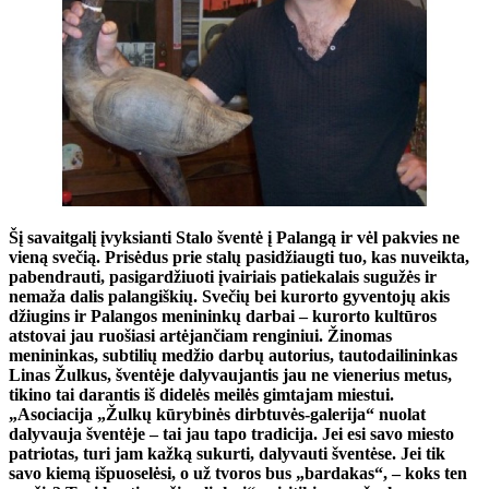
Šį savaitgalį įvyksianti Stalo šventė į Palangą ir vėl pakvies ne
vieną svečią. Prisėdus prie stalų pasidžiaugti tuo, kas nuveikta,
pabendrauti, pasigardžiuoti įvairiais patiekalais sugužės ir
nemaža dalis palangiškių. Svečių bei kurorto gyventojų akis
džiugins ir Palangos menininkų darbai – kurorto kultūros
atstovai jau ruošiasi artėjančiam renginiui. Žinomas
menininkas, subtilių medžio darbų autorius, tautodailininkas
Linas Žulkus, šventėje dalyvaujantis jau ne vienerius metus,
tikino tai darantis iš didelės meilės gimtajam miestui.
„Asociacija „Žulkų kūrybinės dirbtuvės-galerija“ nuolat
dalyvauja šventėje – tai jau tapo tradicija. Jei esi savo miesto
patriotas, turi jam kažką sukurti, dalyvauti šventėse. Jei tik
savo kiemą išpuoselėsi, o už tvoros bus „bardakas“, – koks ten