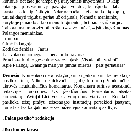
kūrinius, bet tada jie tampa lyg kūrybiniais impotentais. O kaip
kitaip gali juos vadinti, jei pavagia tavo idėją, bet išpildo ją labai
prastai – o kitaip išpildytų aš dar nemačiau. Jei darai kokią kopiją,
turi tai daryti trigubai geriau už originalą. Nemažai menininkų
kūryboje panaudoja kito meno fragmentus, bet parašo, iš kur jie.
Taip galima improvizuoti, o šiaip – savo turėk“, – įsitikinęs žinomas
Palangos menininkas.
Trumpai
Gimė Palangoje.
Zodiako ženklas – Jautis.
Laisvalaikio pomėgiai – menai ir būriavimas.
Principas, kuriuo gyvenime vadovaujasi: „Visada būti savimi“.
Apie Palangą: „Palanga man yra gimtas miestas – pats geriausias“.
Dėmesio!
Komentarai nėra redaguojami ar patikrinami, bet redakcija
pasilieka teisę šalinti neadekvačius, garbę ir orumą žeminančius,
tikrovės neatitinkančius komentarus. Komentarų turinys neatspindi
redakcijos nuomonės. Už įžeidžiančius komentarus atsako
komentarų rašytojai Lietuvos įstatymų numatyta tvarka. Redakcija
pasilieka teisę prašyti teisėsaugos institucijų persekioti įstatymų
numatyta tvarka galimus teisės pažeidėjus komentarų skiltyje.
„Palangos tilto“ redakcija
Jūsų komentaras: