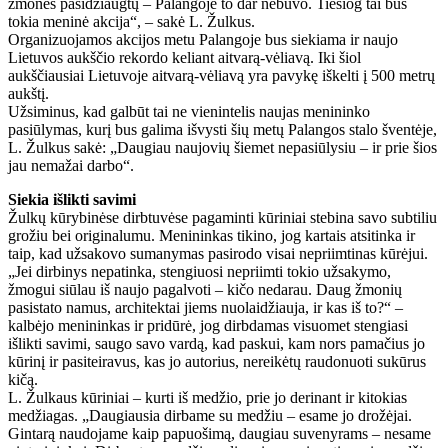
žmonės pasidžiaugtų – Palangoje to dar nebuvo. Tiesiog tai bus
tokia meninė akcija“, – sakė L. Žulkus.
Organizuojamos akcijos metu Palangoje bus siekiama ir naujo
Lietuvos aukščio rekordo keliant aitvarą-vėliavą. Iki šiol
aukščiausiai Lietuvoje aitvarą-vėliavą yra pavykę iškelti į 500 metrų
aukštį.
Užsiminus, kad galbūt tai ne vienintelis naujas menininko
pasiūlymas, kurį bus galima išvysti šių metų Palangos stalo šventėje,
L. Žulkus sakė: „Daugiau naujovių šiemet nepasiūlysiu – ir prie šios
jau nemažai darbo“.
Siekia išlikti savimi
Žulkų kūrybinėse dirbtuvėse pagaminti kūriniai stebina savo subtiliu
grožiu bei originalumu. Menininkas tikino, jog kartais atsitinka ir
taip, kad užsakovo sumanymas pasirodo visai nepriimtinas kūrėjui.
„Jei dirbinys nepatinka, stengiuosi nepriimti tokio užsakymo,
žmogui siūlau iš naujo pagalvoti – kičo nedarau. Daug žmonių
pasistato namus, architektai jiems nuolaidžiauja, ir kas iš to?“ –
kalbėjo menininkas ir pridūrė, jog dirbdamas visuomet stengiasi
išlikti savimi, saugo savo vardą, kad paskui, kam nors pamačius jo
kūrinį ir pasiteiravus, kas jo autorius, nereikėtų raudonuoti sukūrus
kičą.
L. Žulkaus kūriniai – kurti iš medžio, prie jo derinant ir kitokias
medžiagas. „Daugiausia dirbame su medžiu – esame jo drožėjai.
Gintarą naudojame kaip papuošimą, daugiau suvenyrams – nesame