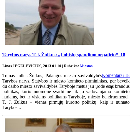
Tarybos narys T.J. Žulkus: „Lobistų spaudimo nepatiriu“
18
Linas JEGELEVIČIUS, 2013 01 10 | Rubrika:
Miestas
Komentarai
18
Tomas Julius Žulkus, Palangos miesto savivaldybės
Tarybos narys, Statybos ir miesto komiteto pirmininkas, per beveik
du darbo miesto savivaldybės Taryboje metus jau įrodė esąs brandus
politikas, kurio nuomonė svarbi ne tik jo vadovaujamo komiteto
nariams, bet ir visiems politikams Taryboje, miesto bendruomenei.
T. J. Žulkus – vienas pirmųjų kurorto politikų, kaip ir numato
Tarybos...