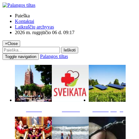
Paieška
Kontaktai
Laikraščių archyvas
2026 m. rugpjūčio 06 d. 09:17
×
Close
Ieškoti
Palangos tiltas
Toggle navigation
Miestas
Sveikata
Verslas pinigai