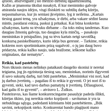
ąžuolo, atsižvelgiant į šio medžio dirbinių ilgaamžiškumą.
Kažin ar įmanoma tiksliai nusakyti, iš kur menininko galvoje
atsiranda naujos idėjos, visgi išsiskirti su subtilių darbų kūrėju,
nepasmalsavus, kur jis semiasi įkvėpimo, lyg ir neišeina. „Kartais
tiesiog gauni temą, yra užsakymas, ir dirbi, arba vakare sėdint šauna
mintis, pasidarai eskizą, paskui jį pritaikai. Kai būna konkretus
užsakymas, kartu su tėvuku dirbame – čia toks mūsų tandemas. Kuo
daugiau žmonių galvoja, tuo daugiau kyla minčių, – pasakojo
menininkas ir prisipažino, jog su tėvu kartais netgi savotišką
konkursą pasiskelbiantys, kurio idėja bus geresnė. – Tarkime, reikia
kokiems nors sportininkams prizą sugalvoti , o jų jau daug buvo
pridaryta, reikia kažko naujo, tada braižome, ieškome kažko
originalaus, dar nematyto“.
Reikia, kad pastebėtų
Nors tikrasis menas nelinkęs pataikauti daugelio skoniui ir neretai
teigiama, jog jis egzistuoja tiesiog sau, menininkas, norintis išgyventi
iš savo sukurtų darbų, turi būti pastebėtas. „Menininkai visi nori, kad
jų darbus įvertintų, – pagaliau iš to reikia ir gyventi. O jei nori iš to
gyventi, sieki, kad tavo darbus pamatytų ir įvertintų. Džiaugiuosi,
kad galiu iš to gyventi“, – atviravo L. Žulkus.
Pasiteiravus, kas šiame konkurencingame pasaulyje padeda išlikti,
kūrėjas tikino, jog nereikia nieko kopijuoti – savitumas ir yra ta
stebuklinga sąlyga, padedanti kūriniams būti pastebėtiems. „Būk
savimi, nekopijuok nieko. Konkurentai bando plagijuoti mano