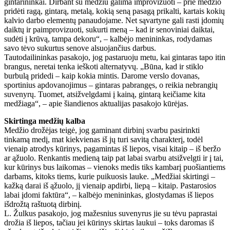
gintarininkai. Dirbant su medžiu galima improvizuoti – prie medžio
pridėti ragą, gintarą, metalą, kokią seną pasagą prikalti, kartais kokių
kalvio darbo elementų panaudojame. Net sąvartyne gali rasti įdomių
daiktų ir paimprovizuoti, sukurti meną – kad ir senoviniai daiktai,
sudėti į krūvą, tampa dekoru“, – kalbėjo menininkas, rodydamas
savo tėvo sukurtus senove alsuojančius darbus.
Tautodailininkas pasakojo, jog pastaruoju metu, kai gintaras tapo itin
brangus, neretai tenka ieškoti alternatyvų. „Būna, kad ir stiklo
burbulą pridedi – kaip kokia mintis. Darome verslo dovanas,
sportinius apdovanojimus – gintaras pabrangęs, o reikia nebrangių
suvenyrų. Tuomet, atsižvelgdami į kainą, gintarą keičiame kita
medžiaga“, – apie šiandienos aktualijas pasakojo kūrėjas.
Skirtinga medžių kalba
Medžio drožėjas teigė, jog gaminant dirbinį svarbu pasirinkti
tinkamą medį, mat kiekvienas iš jų turi savitą charakterį, todėl
vienaip atrodys kūrinys, pagamintas iš liepos, visai kitaip – iš beržo
ar ąžuolo. Renkantis medieną taip pat labai svarbu atsižvelgti ir į tai,
kur kūrinys bus laikomas – vienoks medis tiks kambarį puošiantiems
darbams, kitoks tiems, kurie puikuosis lauke. „Medžiai skirtingi –
kažką darai iš ąžuolo, jį vienaip apdirbi, liepą – kitaip. Pastarosios
labai įdomi faktūra“, – kalbėjo menininkas, glostydamas iš liepos
išdrožtą raštuotą dirbinį.
L. Žulkus pasakojo, jog mažesnius suvenyrus jie su tėvu paprastai
drožia iš liepos, tačiau jei kūrinys skirtas laukui – toks daromas iš