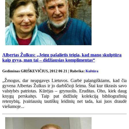
Albertas Žulkus: „Jeigu pašalietis teigia, kad mano skulptūra
kaip gyva, man tai – didžiausias komplimentas“
Gediminas GRIŠKEVIČIUS, 2012 06 21 | Rubrika:
Kultūra
„Žmogus, dar neapgavęs Lietuvos. Garbė palangiškiams, kad čia
gyvena Albertas Žulkus ir jo darbščioji šeima. Štai kur tikrasis savo
valstybės patriotas. Kūrėjas – grynuolis. Eruditas. Oho, kiek daug
knygų perskaitęs. Taip pat didžiulę kolekciją bibliografinių
retenybių, įvairiausių tautiškų leidinių net tada, kai juos draudė
viešumoje...