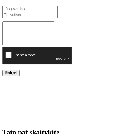
Išsiųsti
Taip pat skaitykite