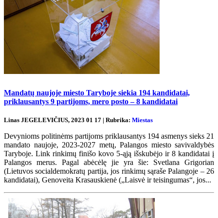
Mandatų naujoje miesto Taryboje siekia 194 kandidatai,
priklausantys 9 partijoms, mero posto – 8 kandidatai
Linas JEGELEVIČIUS, 2023 01 17 | Rubrika:
Miestas
Devynioms politinėms partijoms priklausantys 194 asmenys sieks 21
mandato naujoje, 2023-2027 metų, Palangos miesto savivaldybės
Taryboje. Link rinkimų finišo kovo 5-ąją išskubėjo ir 8 kandidatai į
Palangos merus. Pagal abėcėlę jie yra šie: Svetlana Grigorian
(Lietuvos socialdemokratų partija, jos rinkimų sąraše Palangoje – 26
kandidatai), Genoveita Krasauskienė („Laisvė ir teisingumas“, jos...