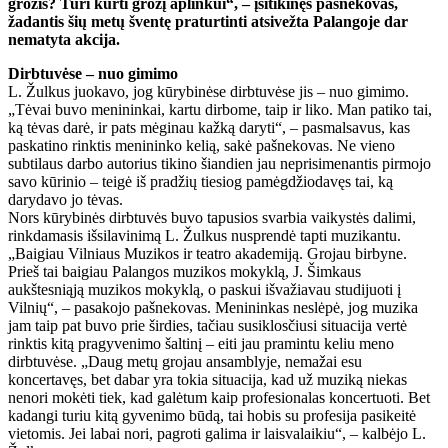
grožis? Turi kurti grožį aplinkui“, – įsitikinęs pašnekovas,
žadantis šių metų šventę praturtinti atsivežta Palangoje dar
nematyta akcija.
Dirbtuvėse – nuo gimimo
L. Žulkus juokavo, jog kūrybinėse dirbtuvėse jis – nuo gimimo.
„Tėvai buvo menininkai, kartu dirbome, taip ir liko. Man patiko tai,
ką tėvas darė, ir pats mėginau kažką daryti“, – pasmalsavus, kas
paskatino rinktis menininko kelią, sakė pašnekovas. Ne vieno
subtilaus darbo autorius tikino šiandien jau neprisimenantis pirmojo
savo kūrinio – teigė iš pradžių tiesiog pamėgdžiodavęs tai, ką
darydavo jo tėvas.
Nors kūrybinės dirbtuvės buvo tapusios svarbia vaikystės dalimi,
rinkdamasis išsilavinimą L. Žulkus nusprendė tapti muzikantu.
„Baigiau Vilniaus Muzikos ir teatro akademiją. Grojau birbyne.
Prieš tai baigiau Palangos muzikos mokyklą, J. Šimkaus
aukštesniąją muzikos mokyklą, o paskui išvažiavau studijuoti į
Vilnių“, – pasakojo pašnekovas. Menininkas neslėpė, jog muzika
jam taip pat buvo prie širdies, tačiau susiklosčiusi situacija vertė
rinktis kitą pragyvenimo šaltinį – eiti jau pramintu keliu meno
dirbtuvėse. „Daug metų grojau ansamblyje, nemažai esu
koncertavęs, bet dabar yra tokia situacija, kad už muziką niekas
nenori mokėti tiek, kad galėtum kaip profesionalas koncertuoti. Bet
kadangi turiu kitą gyvenimo būdą, tai hobis su profesija pasikeitė
vietomis. Jei labai nori, pagroti galima ir laisvalaikiu“, – kalbėjo L.