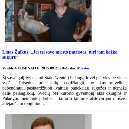
Linas Žulkus: „Jei esi savo miesto patriotas, turi jam kažką
sukurti“
Vaidilė GEDMINAITĖ, 2015 09 21 | Rubrika:
Miestas
Šį savaitgalį įvyksianti Stalo šventė į Palangą ir vėl pakvies ne vieną
svečią. Prisėdus prie stalų pasidžiaugti tuo, kas nuveikta,
pabendrauti, pasigardžiuoti įvairiais patiekalais sugužės ir nemaža
dalis palangiškių. Svečių bei kurorto gyventojų akis džiugins ir
Palangos menininkų darbai – kurorto kultūros atstovai jau ruošiasi
artėjančiam renginiui....