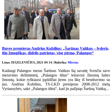
Buvęs premjeras Andrius Kubilius: „Šarūnas Vaitkus – lyderis,
itin žmogiškas, didelis patriotas, visų pirma, Palangos“
Linas JEGELEVIČIUS, 2021 04 14 | Rubrika:
Miestas
Kadangi Palangos meras Šarūnas Vaitkus šią savaitę švenčia savo
meravimo dešimtmetį, „Palangos tiltas“ teiravosi žinomų šalies
žmonių, kokie ryškiausi įspūdžiai jiems yra likę iš bendravimo su
juo. Andrius Kubilius, TS-LKD premjeras 2008-2012 metų
Vyriausybės, sakė „Palangos tiltui“, kad jis pažįstąs Šarūną Vaitkų...