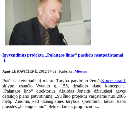
Įgyvendinus projektą „Palangos linas“ pasikeis neatpažįstamai
1
Agnė LEKAVIČIENĖ, 2012 04 02 | Rubrika:
Miestas
Komentarai
1
Praėjusį ketvirtadienį miesto Taryba patvirtino žemės
sklypo, esančio Vytauto g. 155, detaliojo plano koncepciją.
„Palangos lino“ direktorius Algirdas Jonaitis džiaugiasi gavęs
detaliojo plano patvirtinimą: „Su šiuo projektu vargstame nuo 2006
metų. Žinoma, kad džiaugiamės tarybos sprendimu, tačiau kada
prasidės „Palangos lino“ plėtros darbai, prognozuoti...
Renginių kalendorius