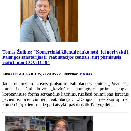
Tomas Žulkus: "Komerciniai klientai rauko nosį: jei nori vykti į
Palangos sanatorijas ir reabilitacijos centrus, turi pirmiausia
išsitirti nuo COVID-19"
Linas JEGELEVIČIUS, 2020 05 22 | Rubrika:
Miestas
Jau nuo birželio 1-osios poilsio ir reabilitacijos centras „Pušynas“,
kuris iki šiol buvo „kovinėje“ parengtyje priimti lengva
koronaviruso forma sergančius ligonius, ruošiasi priimti sau įprastus
pacientus medicininei reabilitacijai. „Daugiau neaiškumų dėl
komercinių klientų – jie gali atvykti pas mus tik išsityrę dėl...