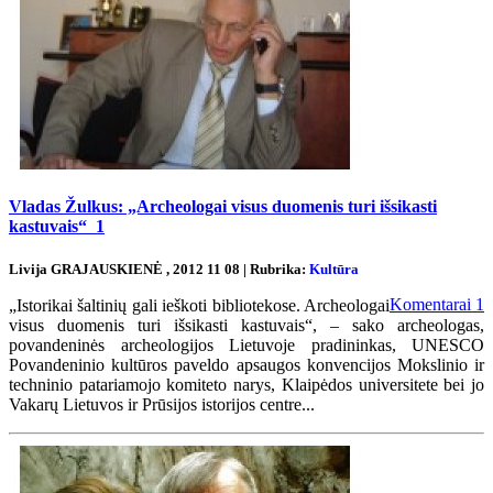
Vladas Žulkus: „Archeologai visus duomenis turi išsikasti
kastuvais“
1
Livija GRAJAUSKIENĖ , 2012 11 08 | Rubrika:
Kultūra
Komentarai
1
„Istorikai šaltinių gali ieškoti bibliotekose. Archeologai
visus duomenis turi išsikasti kastuvais“, – sako archeologas,
povandeninės archeologijos Lietuvoje pradininkas, UNESCO
Povandeninio kultūros paveldo apsaugos konvencijos Mokslinio ir
techninio patariamojo komiteto narys, Klaipėdos universitete bei jo
Vakarų Lietuvos ir Prūsijos istorijos centre...