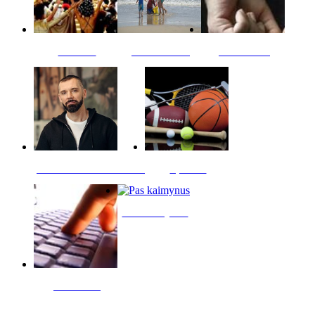
Kultūra
Jūros vaikai
Kriminalai
PT redaktoriaus skiltis
Sportas
Pas kaimynus
Skelbimai