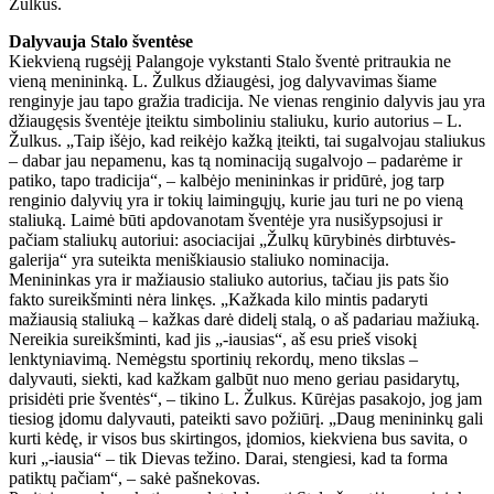
Žulkus.
Dalyvauja Stalo šventėse
Kiekvieną rugsėjį Palangoje vykstanti Stalo šventė pritraukia ne
vieną menininką. L. Žulkus džiaugėsi, jog dalyvavimas šiame
renginyje jau tapo gražia tradicija. Ne vienas renginio dalyvis jau yra
džiaugęsis šventėje įteiktu simboliniu staliuku, kurio autorius – L.
Žulkus. „Taip išėjo, kad reikėjo kažką įteikti, tai sugalvojau staliukus
– dabar jau nepamenu, kas tą nominaciją sugalvojo – padarėme ir
patiko, tapo tradicija“, – kalbėjo menininkas ir pridūrė, jog tarp
renginio dalyvių yra ir tokių laimingųjų, kurie jau turi ne po vieną
staliuką. Laimė būti apdovanotam šventėje yra nusišypsojusi ir
pačiam staliukų autoriui: asociacijai „Žulkų kūrybinės dirbtuvės-
galerija“ yra suteikta meniškiausio staliuko nominacija.
Menininkas yra ir mažiausio staliuko autorius, tačiau jis pats šio
fakto sureikšminti nėra linkęs. „Kažkada kilo mintis padaryti
mažiausią staliuką – kažkas darė didelį stalą, o aš padariau mažiuką.
Nereikia sureikšminti, kad jis „-iausias“, aš esu prieš visokį
lenktyniavimą. Nemėgstu sportinių rekordų, meno tikslas –
dalyvauti, siekti, kad kažkam galbūt nuo meno geriau pasidarytų,
prisidėti prie šventės“, – tikino L. Žulkus. Kūrėjas pasakojo, jog jam
tiesiog įdomu dalyvauti, pateikti savo požiūrį. „Daug menininkų gali
kurti kėdę, ir visos bus skirtingos, įdomios, kiekviena bus savita, o
kuri „-iausia“ – tik Dievas težino. Darai, stengiesi, kad ta forma
patiktų pačiam“, – sakė pašnekovas.