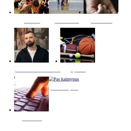
Kultūra
Jūros vaikai
Kriminalai
PT redaktoriaus skiltis
Sportas
Pas kaimynus
Skelbimai