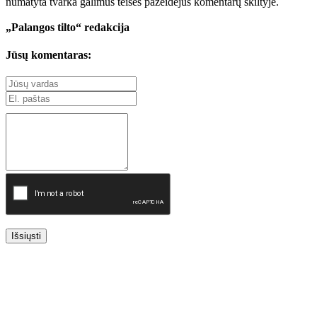
numatyta tvarka galimus teisės pažeidėjus komentarų skiltyje.
„Palangos tilto“ redakcija
Jūsų komentaras:
Išsiųsti