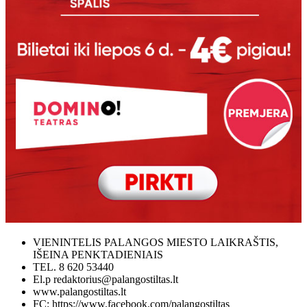
VIENINTELIS PALANGOS MIESTO LAIKRAŠTIS,
IŠEINA PENKTADIENIAIS
TEL. 8 620 53440
El.p redaktorius@palangostiltas.lt
www.palangostiltas.lt
FC: https://www.facebook.com/palangostiltas