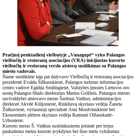
Praėjusį penktadienį viešbutyje „Vanagupė“ vyko Palangos
viešbučių ir restoranų asociacijos (VRA) inicijuotas kurorto
viešbučių ir restoranų verslo atstovų susitikimas su Palangos
miesto vadovais.
Šiame susitikime taip pat dalyvavo Viešbučių ir restoranų asociacijos
prezidentė Evalda Šiškauskienė, Palangos turizmo informacijos
centro vadovė Egidija Smilingienė, Valstybės įmonės Lietuvos oro
uostų Palangos filialo direktorius Marius Gelžinis. Palangos miesto
savivaldybei atstovavo meras Šarūnas Vaitkus, administracijos
direktorė Akvilė Kilijonienė, Rinkliavų skyriaus vedėja Žaneta
Žulkuvienė, vyriausioji specialistė Asta Mordvinukienė bei
Ekonominės plėtros skyriaus vedėja Ramunė Olšauskaitė-
Urbonienė.
Kurorto meras Š. Vaitkus susirinkusiems pristatė per trejus
paskutinius metus kurorte įvykdytus bei šiuo metu vykdomus