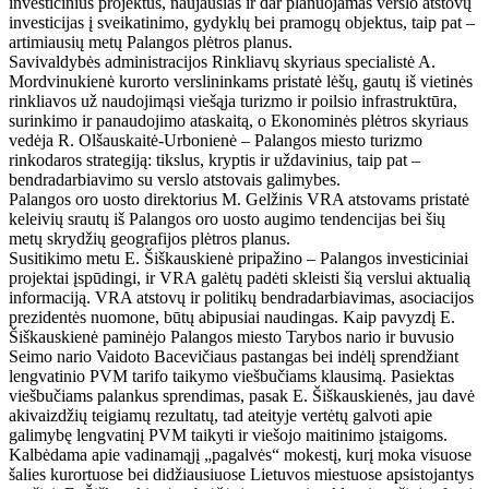
investicinius projektus, naujausias ir dar planuojamas verslo atstovų
investicijas į sveikatinimo, gydyklų bei pramogų objektus, taip pat –
artimiausių metų Palangos plėtros planus.
Savivaldybės administracijos Rinkliavų skyriaus specialistė A.
Mordvinukienė kurorto verslininkams pristatė lėšų, gautų iš vietinės
rinkliavos už naudojimąsi viešąja turizmo ir poilsio infrastruktūra,
surinkimo ir panaudojimo ataskaitą, o Ekonominės plėtros skyriaus
vedėja R. Olšauskaitė-Urbonienė – Palangos miesto turizmo
rinkodaros strategiją: tikslus, kryptis ir uždavinius, taip pat –
bendradarbiavimo su verslo atstovais galimybes.
Palangos oro uosto direktorius M. Gelžinis VRA atstovams pristatė
keleivių srautų iš Palangos oro uosto augimo tendencijas bei šių
metų skrydžių geografijos plėtros planus.
Susitikimo metu E. Šiškauskienė pripažino – Palangos investiciniai
projektai įspūdingi, ir VRA galėtų padėti skleisti šią verslui aktualią
informaciją. VRA atstovų ir politikų bendradarbiavimas, asociacijos
prezidentės nuomone, būtų abipusiai naudingas. Kaip pavyzdį E.
Šiškauskienė paminėjo Palangos miesto Tarybos nario ir buvusio
Seimo nario Vaidoto Bacevičiaus pastangas bei indėlį sprendžiant
lengvatinio PVM tarifo taikymo viešbučiams klausimą. Pasiektas
viešbučiams palankus sprendimas, pasak E. Šiškauskienės, jau davė
akivaizdžių teigiamų rezultatų, tad ateityje vertėtų galvoti apie
galimybę lengvatinį PVM taikyti ir viešojo maitinimo įstaigoms.
Kalbėdama apie vadinamąjį „pagalvės“ mokestį, kurį moka visuose
šalies kurortuose bei didžiausiuose Lietuvos miestuose apsistojantys