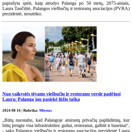
paprašyta spėti, kaip atrodys Palanga po 50 metų, 2075-aisiais,
Laura Taučiūtė, Palangos viešbučių ir restoranų asociacijos (PVRA)
prezidentė, nesutriko.
Nuo vaikystės tėvams viešbučių ir restoranų versle padėjusi
Laura: Palanga jau pasiekė lūžio tašką
2024 08 16 | Rubrika:
Miestas
„Būtų nuostabu, kad Palangoje atsirastų privačių paplūdimių, kur
būtų įrengta visa infrastruktūra: gultai, restoranai, galbūt ir baseinai“,
- sako Palangos viešbučių ir restoranų asociacijos prezidentė Laura