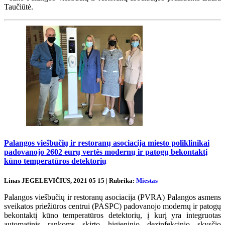
Taučiūtė.
Palangos viešbučių ir restoranų asociacija miesto poliklinikai
padovanojo 2602 eurų vertės modernų ir patogų bekontaktį
kūno temperatūros detektorių
Linas JEGELEVIČIUS, 2021 05 15 | Rubrika:
Miestas
Palangos viešbučių ir restoranų asociacija (PVRA) Palangos asmens
sveikatos priežiūros centrui (PASPC) padovanojo modernų ir patogų
bekontaktį kūno temperatūros detektorių, į kurį yra integruotas
automatinis rankoms skirto higieninio dezinfekcinio skysčio