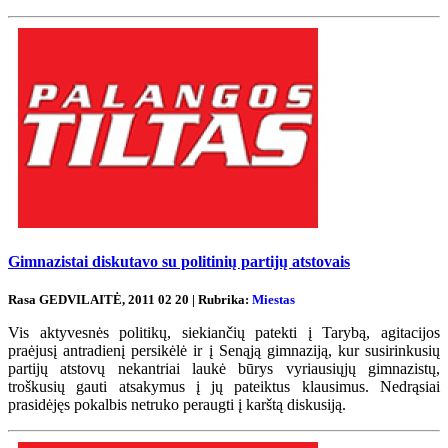
Gimnazistai diskutavo su politinių partijų atstovais
Rasa GEDVILAITĖ, 2011 02 20 | Rubrika:
Miestas
Vis aktyvesnės politikų, siekiančių patekti į Tarybą, agitacijos
praėjusį antradienį persikėlė ir į Senąją gimnaziją, kur susirinkusių
partijų atstovų nekantriai laukė būrys vyriausiųjų gimnazistų,
troškusių gauti atsakymus į jų pateiktus klausimus. Nedrąsiai
prasidėjęs pokalbis netruko peraugti į karštą diskusiją.