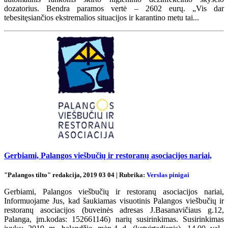
dozatorius. Bendra paramos vertė – 2602 eurų. „Vis dar
tebesitęsiančios ekstremalios situacijos ir karantino metu tai...
Gerbiami, Palangos viešbučių ir restoranų asociacijos nariai,
"Palangos tilto" redakcija, 2019 03 04 | Rubrika:
Verslas pinigai
Gerbiami, Palangos viešbučių ir restoranų asociacijos nariai,
Informuojame Jus, kad šaukiamas visuotinis Palangos viešbučių ir
restoranų asociacijos (buveinės adresas J.Basanavičiaus g.12,
Palanga, įm.kodas: 152661146) narių susirinkimas. Susirinkimas