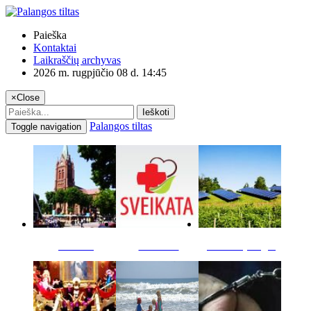
Paieška
Kontaktai
Laikraščių archyvas
2026 m. rugpjūčio 08 d. 14:45
×
Close
Ieškoti
Palangos tiltas
Toggle navigation
Miestas
Sveikata
Verslas pinigai