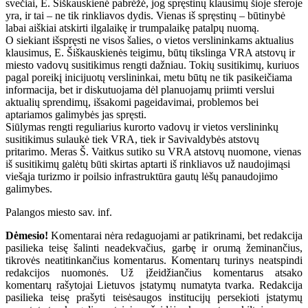
svečiai, E. Šiškauskienė pabrėžė, jog spręstinų klausimų šioje sferoje
yra, ir tai – ne tik rinkliavos dydis. Vienas iš spręstinų – būtinybė
labai aiškiai atskirti ilgalaikę ir trumpalaikę patalpų nuomą.
O siekiant išspręsti ne visos šalies, o vietos verslininkams aktualius
klausimus, E. Šiškauskienės teigimu, būtų tikslinga VRA atstovų ir
miesto vadovų susitikimus rengti dažniau. Tokių susitikimų, kuriuos
pagal poreikį inicijuotų verslininkai, metu būtų ne tik pasikeičiama
informacija, bet ir diskutuojama dėl planuojamų priimti verslui
aktualių sprendimų, išsakomi pageidavimai, problemos bei
aptariamos galimybės jas spręsti.
Siūlymas rengti reguliarius kurorto vadovų ir vietos verslininkų
susitikimus sulaukė tiek VRA, tiek ir Savivaldybės atstovų
pritarimo. Meras Š. Vaitkus sutiko su VRA atstovų nuomone, vienas
iš susitikimų galėtų būti skirtas aptarti iš rinkliavos už naudojimąsi
viešąja turizmo ir poilsio infrastruktūra gautų lėšų panaudojimo
galimybes.
Palangos miesto sav. inf.
Dėmesio!
Komentarai nėra redaguojami ar patikrinami, bet redakcija
pasilieka teisę šalinti neadekvačius, garbę ir orumą žeminančius,
tikrovės neatitinkančius komentarus. Komentarų turinys neatspindi
redakcijos nuomonės. Už įžeidžiančius komentarus atsako
komentarų rašytojai Lietuvos įstatymų numatyta tvarka. Redakcija
pasilieka teisę prašyti teisėsaugos institucijų persekioti įstatymų