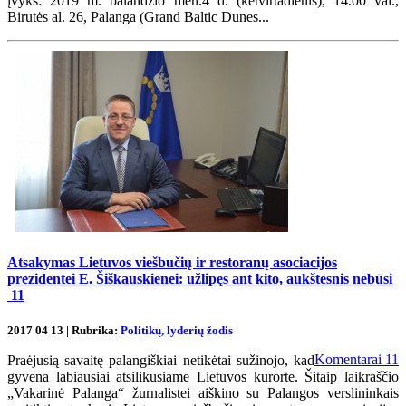
įvyks: 2019 m. balandžio mėn.4 d. (ketvirtadienis), 14.00 val.,
Birutės al. 26, Palanga (Grand Baltic Dunes...
Atsakymas Lietuvos viešbučių ir restoranų asociacijos
prezidentei E. Šiškauskienei: užlipęs ant kito, aukštesnis nebūsi
11
2017 04 13 | Rubrika:
Politikų, lyderių žodis
Komentarai
11
Praėjusią savaitę palangiškiai netikėtai sužinojo, kad
gyvena labiausiai atsilikusiame Lietuvos kurorte. Šitaip laikraščio
„Vakarinė Palanga“ žurnalistei aiškino su Palangos verslininkais