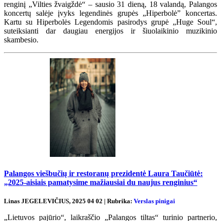
renginį „Vilties žvaigždė“ – sausio 31 dieną, 18 valandą, Palangos
koncertų salėje įvyks legendinės grupės „Hiperbolė” koncertas.
Kartu su Hiperbolės Legendomis pasirodys grupė „Huge Soul“,
suteiksianti dar daugiau energijos ir šiuolaikinio muzikinio
skambesio.
Palangos viešbučių ir restoranų prezidentė Laura Taučiūtė:
„2025-aisiais pamatysime mažiausiai du naujus renginius“
Linas JEGELEVIČIUS, 2025 04 02 | Rubrika:
Verslas pinigai
„Lietuvos pajūrio“, laikraščio „Palangos tiltas“ turinio partnerio,