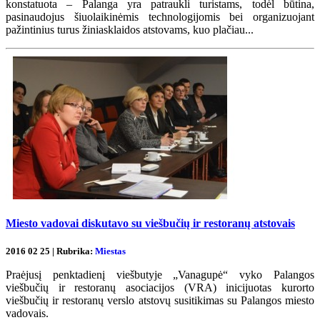
konstatuota – Palanga yra patraukli turistams, todėl būtina,
pasinaudojus šiuolaikinėmis technologijomis bei organizuojant
pažintinius turus žiniasklaidos atstovams, kuo plačiau...
Miesto vadovai diskutavo su viešbučių ir restoranų atstovais
2016 02 25 | Rubrika:
Miestas
Praėjusį penktadienį viešbutyje „Vanagupė“ vyko Palangos
viešbučių ir restoranų asociacijos (VRA) inicijuotas kurorto
viešbučių ir restoranų verslo atstovų susitikimas su Palangos miesto
vadovais.