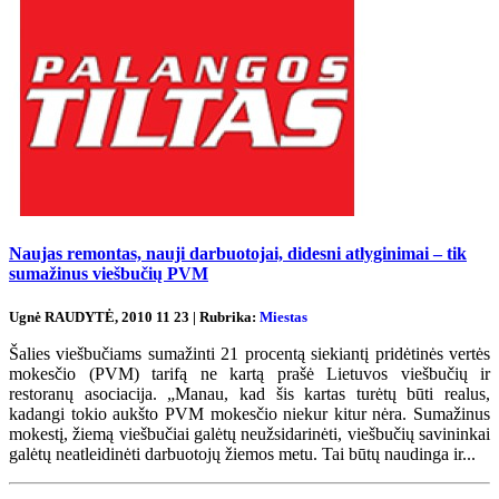
Naujas remontas, nauji darbuotojai, didesni atlyginimai – tik
sumažinus viešbučių PVM
Ugnė RAUDYTĖ, 2010 11 23 | Rubrika:
Miestas
Šalies viešbučiams sumažinti 21 procentą siekiantį pridėtinės vertės
mokesčio (PVM) tarifą ne kartą prašė Lietuvos viešbučių ir
restoranų asociacija. „Manau, kad šis kartas turėtų būti realus,
kadangi tokio aukšto PVM mokesčio niekur kitur nėra. Sumažinus
mokestį, žiemą viešbučiai galėtų neužsidarinėti, viešbučių savininkai
galėtų neatleidinėti darbuotojų žiemos metu. Tai būtų naudinga ir...