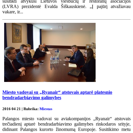
susitikti atvykusi Lietuvos viešbučių ir restoranų asociacijos
(LVRA) prezidentė Evalda Šiškauskienė. „Į pajūrį atvažiavau
vakare, ir...
Miesto vadovai su „Ryanair“ atstovais aptarė platesnio
bendradarbiavimo galimybes
2016 04 21 | Rubrika:
Miestas
Palangos miesto vadovai su aviakompanijos „Ryanair“ atstovais
trečiadienį aptarė bendradarbiavimo galimybes rinkodaros srityje,
didinant Palangos kurorto žinomumą Europoje. Susitikimo metu