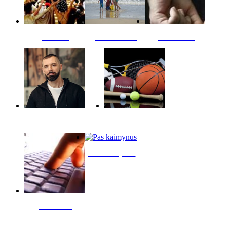
Kultūra
Jūros vaikai
Kriminalai
PT redaktoriaus skiltis
Sportas
Pas kaimynus
Skelbimai