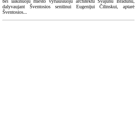
bei laikinuoju miesto vyriausiuoju architektu Svajūnu Bradūnu,
dalyvaujant Šventosios seniūnui Eugenijui Čilinskui, aptarė
Šventosios...
Renginių kalendorius