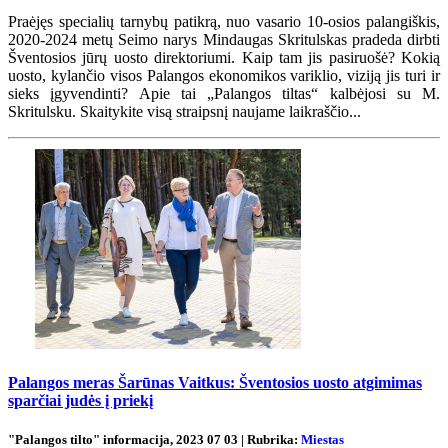
Praėjęs specialių tarnybų patikrą, nuo vasario 10-osios palangiškis,
2020-2024 metų Seimo narys Mindaugas Skritulskas pradeda dirbti
Šventosios jūrų uosto direktoriumi. Kaip tam jis pasiruošė? Kokią
uosto, kylančio visos Palangos ekonomikos variklio, viziją jis turi ir
sieks įgyvendinti? Apie tai „Palangos tiltas“ kalbėjosi su M.
Skritulsku. Skaitykite visą straipsnį naujame laikraščio...
Palangos meras Šarūnas Vaitkus: Šventosios uosto atgimimas
sparčiai judės į priekį
"Palangos tilto" informacija, 2023 07 03 | Rubrika:
Miestas