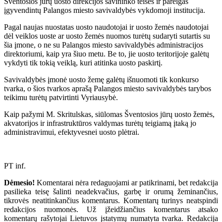
Šventosios jūrų uosto direkcijos savininko teises ir pareigas
įgyvendintų Palangos miesto savivaldybės vykdomoji institucija.
Pagal naujas nuostatas uosto naudotojai ir uosto žemės naudotojai
dėl veiklos uoste ar uosto žemės nuomos turėtų sudaryti sutartis su
šia įmone, o ne su Palangos miesto savivaldybės administracijos
direktoriumi, kaip yra šiuo metu. Be to, jie uosto teritorijoje galėtų
vykdyti tik tokią veiklą, kuri atitinka uosto paskirtį.
Savivaldybės įmonė uosto žemę galėtų išnuomoti tik konkurso
tvarka, o šios tvarkos aprašą Palangos miesto savivaldybės tarybos
teikimu turėtų patvirtinti Vyriausybė.
Kaip pažymi M. Skritulskas, siūlomas Šventosios jūrų uosto žemės,
akvatorijos ir infrastruktūros valdymas turėtų teigiamą įtaką jo
administravimui, efektyvesnei uosto plėtrai.
PT inf.
Dėmesio!
Komentarai nėra redaguojami ar patikrinami, bet redakcija
pasilieka teisę šalinti neadekvačius, garbę ir orumą žeminančius,
tikrovės neatitinkančius komentarus. Komentarų turinys neatspindi
redakcijos nuomonės. Už įžeidžiančius komentarus atsako
komentarų rašytojai Lietuvos įstatymų numatyta tvarka. Redakcija