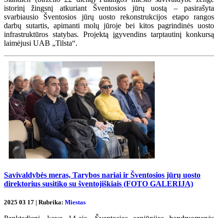
istorinį žingsnį atkuriant Šventosios jūrų uostą – pasirašyta
svarbiausio Šventosios jūrų uosto rekonstrukcijos etapo rangos
darbų sutartis, apimanti molų jūroje bei kitos pagrindinės uosto
infrastruktūros statybas. Projektą įgyvendins tarptautinį konkursą
laimėjusi UAB „Tilsta“.
Savivaldybės meras, Tarybos nariai ir Šventosios jūrų uosto
direktorius susitiko su šventojiškiais (FOTO GALERIJA)
2025 03 17 | Rubrika:
Miestas