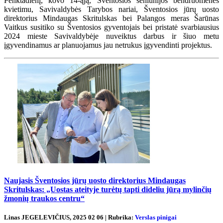
Penktadienį, kovo 14-ąją, Šventosios seniūnijos bendruomenės
kvietimu, Savivaldybės Tarybos nariai, Šventosios jūrų uosto
direktorius Mindaugas Skritulskas bei Palangos meras Šarūnas
Vaitkus susitiko su Šventosios gyventojais bei pristatė svarbiausius
2024 mieste Savivaldybėje nuveiktus darbus ir šiuo metu
įgyvendinamus ar planuojamus jau netrukus įgyvendinti projektus.
Naujasis Šventosios jūrų uosto direktorius Mindaugas
Skritulskas: „Uostas ateityje turėtų tapti dideliu jūrą mylinčių
žmonių traukos centru“
Linas JEGELEVIČIUS, 2025 02 06 | Rubrika:
Verslas pinigai