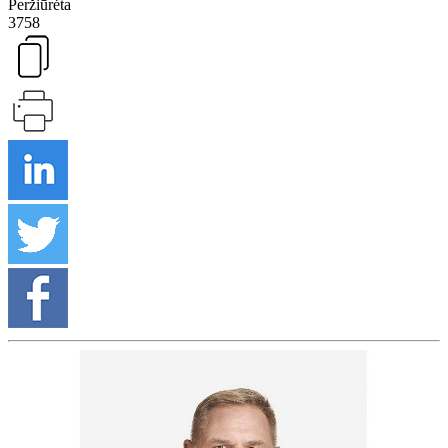
Peržiūrėta
3758