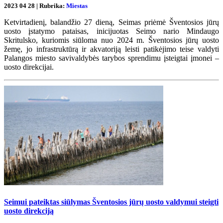
2023 04 28 | Rubrika:
Miestas
Ketvirtadienį, balandžio 27 dieną, Seimas priėmė Šventosios jūrų
uosto įstatymo pataisas, inicijuotas Seimo nario Mindaugo
Skritulsko, kuriomis siūloma nuo 2024 m. Šventosios jūrų uosto
žemę, jo infrastruktūrą ir akvatoriją leisti patikėjimo teise valdyti
Palangos miesto savivaldybės tarybos sprendimu įsteigtai įmonei –
uosto direkcijai.
Seimui pateiktas siūlymas Šventosios jūrų uosto valdymui steigti
uosto direkciją