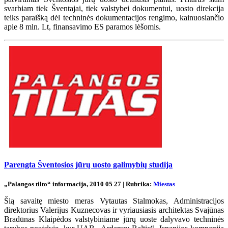
svarbiam tiek Šventajai, tiek valstybei dokumentui, uosto direkcija
teiks paraišką dėl techninės dokumentacijos rengimo, kainuosiančio
apie 8 mln. Lt, finansavimo ES paramos lėšomis.
Parengta Šventosios jūrų uosto galimybių studija
„Palangos tilto“ informacija, 2010 05 27 | Rubrika:
Miestas
Šią savaitę miesto meras Vytautas Stalmokas, Administracijos
direktorius Valerijus Kuznecovas ir vyriausiasis architektas Svajūnas
Bradūnas Klaipėdos valstybiniame jūrų uoste dalyvavo techninės