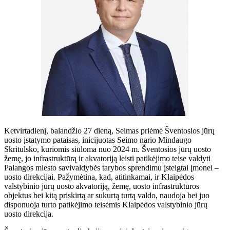
Ketvirtadienį, balandžio 27 dieną, Seimas priėmė Šventosios jūrų
uosto įstatymo pataisas, inicijuotas Seimo nario Mindaugo
Skritulsko, kuriomis siūloma nuo 2024 m. Šventosios jūrų uosto
žemę, jo infrastruktūrą ir akvatoriją leisti patikėjimo teise valdyti
Palangos miesto savivaldybės tarybos sprendimu įsteigtai įmonei –
uosto direkcijai. Pažymėtina, kad, atitinkamai, ir Klaipėdos
valstybinio jūrų uosto akvatoriją, žemę, uosto infrastruktūros
objektus bei kitą priskirtą ar sukurtą turtą valdo, naudoja bei juo
disponuoja turto patikėjimo teisėmis Klaipėdos valstybinio jūrų
uosto direkcija.