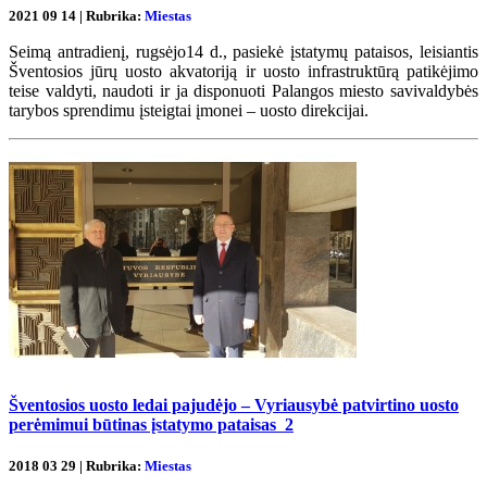
2021 09 14 | Rubrika:
Miestas
Seimą antradienį, rugsėjo14 d., pasiekė įstatymų pataisos, leisiantis
Šventosios jūrų uosto akvatoriją ir uosto infrastruktūrą patikėjimo
teise valdyti, naudoti ir ja disponuoti Palangos miesto savivaldybės
tarybos sprendimu įsteigtai įmonei – uosto direkcijai.
Šventosios uosto ledai pajudėjo – Vyriausybė patvirtino uosto
perėmimui būtinas įstatymo pataisas
2
2018 03 29 | Rubrika:
Miestas