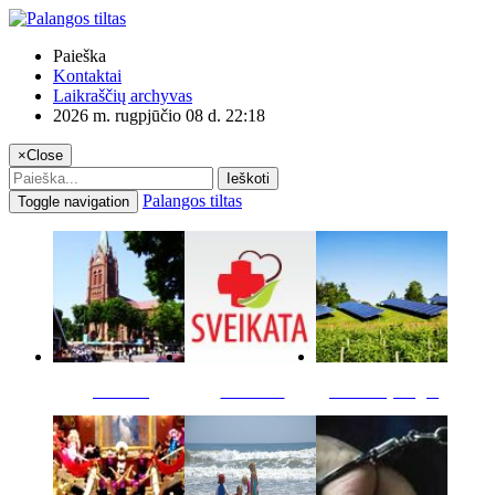
Paieška
Kontaktai
Laikraščių archyvas
2026 m. rugpjūčio 08 d. 22:18
×
Close
Ieškoti
Palangos tiltas
Toggle navigation
Miestas
Sveikata
Verslas pinigai