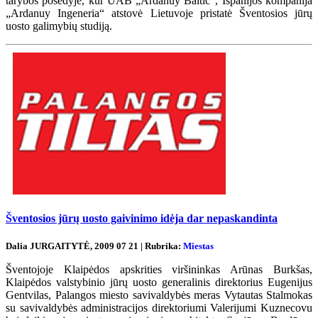
tarybos posėdyje, kur UAB „Ardanuy Baltic“, Ispanijos kompanija
„Ardanuy Ingeneria“ atstovė Lietuvoje pristatė Šventosios jūrų
uosto galimybių studiją.
Šventosios jūrų uosto gaivinimo idėja dar nepaskandinta
Dalia JURGAITYTĖ, 2009 07 21 | Rubrika:
Miestas
Šventojoje Klaipėdos apskrities viršininkas Arūnas Burkšas,
Klaipėdos valstybinio jūrų uosto generalinis direktorius Eugenijus
Gentvilas, Palangos miesto savivaldybės meras Vytautas Stalmokas
su savivaldybės administracijos direktoriumi Valerijumi Kuznecovu