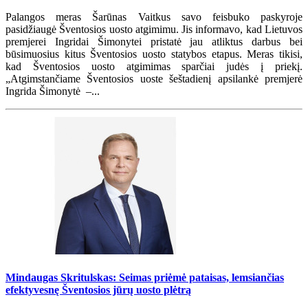
Palangos meras Šarūnas Vaitkus savo feisbuko paskyroje
pasidžiaugė Šventosios uosto atgimimu. Jis informavo, kad Lietuvos
premjerei Ingridai Šimonytei pristatė jau atliktus darbus bei
būsimuosius kitus Šventosios uosto statybos etapus. Meras tikisi,
kad Šventosios uosto atgimimas sparčiai judės į priekį.
„Atgimstančiame Šventosios uoste šeštadienį apsilankė premjerė
Ingrida Šimonytė –...
Mindaugas Skritulskas: Seimas priėmė pataisas, lemsiančias
efektyvesnę Šventosios jūrų uosto plėtrą