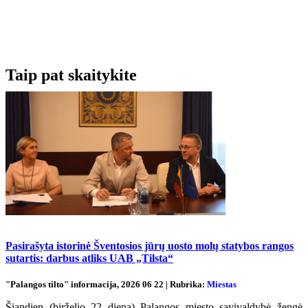
Taip pat skaitykite
Pasirašyta istorinė Šventosios jūrų uosto molų statybos rangos
sutartis: darbus atliks UAB „Tilsta“
"Palangos tilto" informacija, 2026 06 22 | Rubrika:
Miestas
Šiandien (birželio 22 dieną) Palangos miesto savivaldybė žengė