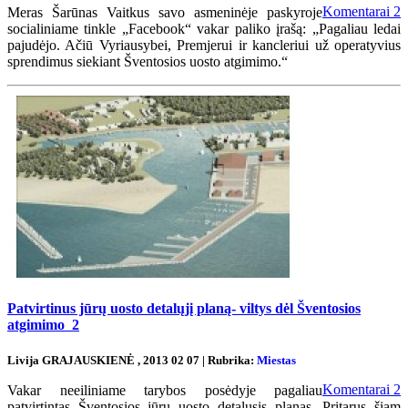
Komentarai
2
Meras Šarūnas Vaitkus savo asmeninėje paskyroje
socialiniame tinkle „Facebook“ vakar paliko įrašą: „Pagaliau ledai
pajudėjo. Ačiū Vyriausybei, Premjerui ir kancleriui už operatyvius
sprendimus siekiant Šventosios uosto atgimimo.“
Patvirtinus jūrų uosto detalųjį planą- viltys dėl Šventosios
atgimimo
2
Livija GRAJAUSKIENĖ , 2013 02 07 | Rubrika:
Miestas
Komentarai
2
Vakar neeiliniame tarybos posėdyje pagaliau
patvirtintas Šventosios jūrų uosto detalusis planas. Pritarus šiam