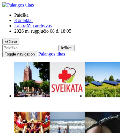
Paieška
Kontaktai
Laikraščių archyvas
2026 m. rugpjūčio 08 d. 18:05
×
Close
Ieškoti
Palangos tiltas
Toggle navigation
Miestas
Sveikata
Verslas pinigai