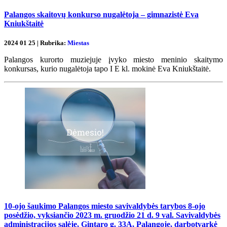
Palangos skaitovų konkurso nugalėtoja – gimnazistė Eva
Kniukštaitė
2024 01 25 | Rubrika:
Miestas
Palangos kurorto muziejuje įvyko miesto meninio skaitymo
konkursas, kurio nugalėtoja tapo I E kl. mokinė Eva Kniukštaitė.
10-ojo šaukimo Palangos miesto savivaldybės tarybos 8-ojo
posėdžio, vyksiančio 2023 m. gruodžio 21 d. 9 val. Savivaldybės
administracijos salėje, Gintaro g. 33A, Palangoje, darbotvarkė