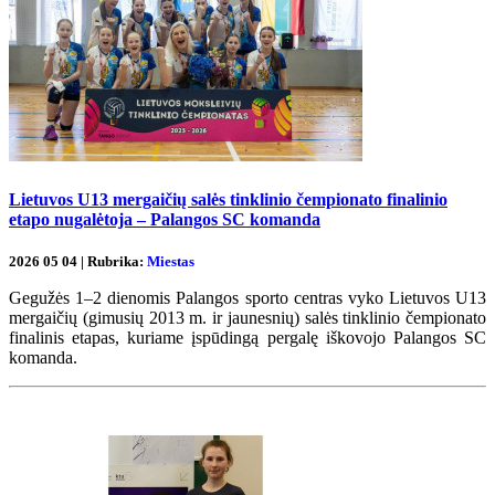
Lietuvos U13 mergaičių salės tinklinio čempionato finalinio
etapo nugalėtoja – Palangos SC komanda
2026 05 04 | Rubrika:
Miestas
Gegužės 1–2 dienomis Palangos sporto centras vyko Lietuvos U13
mergaičių (gimusių 2013 m. ir jaunesnių) salės tinklinio čempionato
finalinis etapas, kuriame įspūdingą pergalę iškovojo Palangos SC
komanda.