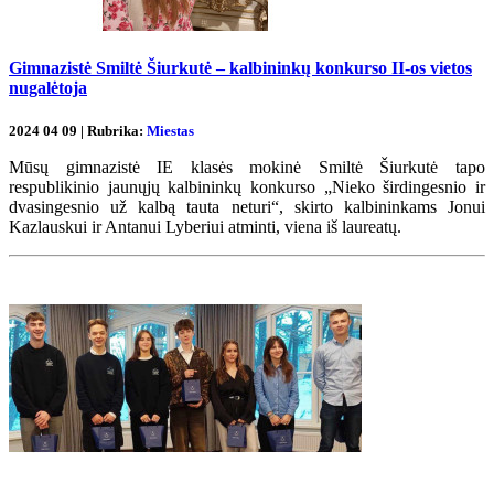
Gimnazistė Smiltė Šiurkutė – kalbininkų konkurso II-os vietos
nugalėtoja
2024 04 09 | Rubrika:
Miestas
Mūsų gimnazistė IE klasės mokinė Smiltė Šiurkutė tapo
respublikinio jaunųjų kalbininkų konkurso „Nieko širdingesnio ir
dvasingesnio už kalbą tauta neturi“, skirto kalbininkams Jonui
Kazlauskui ir Antanui Lyberiui atminti, viena iš laureatų.