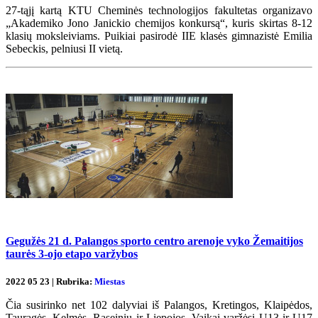
27-tąjį kartą KTU Cheminės technologijos fakultetas organizavo
„Akademiko Jono Janickio chemijos konkursą“, kuris skirtas 8-12
klasių moksleiviams. Puikiai pasirodė IIE klasės gimnazistė Emilia
Sebeckis, pelniusi II vietą.
Gegužės 21 d. Palangos sporto centro arenoje vyko Žemaitijos
taurės 3-ojo etapo varžybos
2022 05 23 | Rubrika:
Miestas
Čia susirinko net 102 dalyviai iš Palangos, Kretingos, Klaipėdos,
Tauragės, Kelmės, Raseinių ir Liepojos. Vaikai varžėsi U13 ir U17