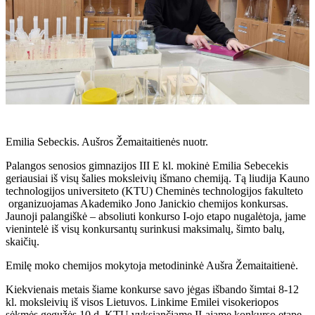
Emilia Sebeckis. Aušros Žemaitaitienės nuotr.
Palangos senosios gimnazijos III E kl. mokinė Emilia Sebecekis
geriausiai iš visų šalies moksleivių išmano chemiją. Tą liudija Kauno
technologijos universiteto (KTU) Cheminės technologijos fakulteto
organizuojamas Akademiko Jono Janickio chemijos konkursas.
Jaunoji palangiškė – absoliuti konkurso I-ojo etapo nugalėtoja, jame
vienintelė iš visų konkursantų surinkusi maksimalų, šimto balų,
skaičių.
Emilę moko chemijos mokytoja metodininkė Aušra Žemaitaitienė.
Kiekvienais metais šiame konkurse savo jėgas išbando šimtai 8-12
kl. moksleivių iš visos Lietuvos. Linkime Emilei visokeriopos
sėkmės gegužės 10 d. KTU vyksiančiame II-ajame konkurso etape,