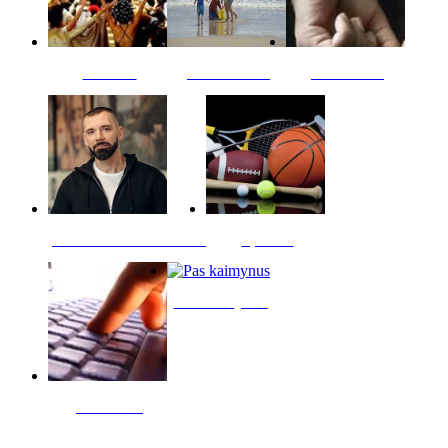
Kultūra
Jūros vaikai
Kriminalai
PT redaktoriaus skiltis
Sportas
Pas kaimynus
Skelbimai