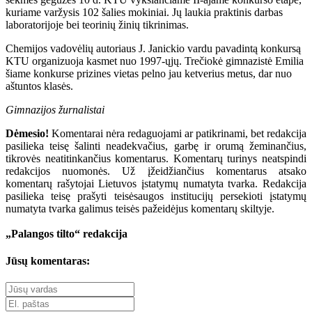
kuriame varžysis 102 šalies mokiniai. Jų laukia praktinis darbas
laboratorijoje bei teorinių žinių tikrinimas.
Chemijos vadovėlių autoriaus J. Janickio vardu pavadintą konkursą
KTU organizuoja kasmet nuo 1997-ųjų. Trečiokė gimnazistė Emilia
šiame konkurse prizines vietas pelno jau ketverius metus, dar nuo
aštuntos klasės.
Gimnazijos žurnalistai
Dėmesio!
Komentarai nėra redaguojami ar patikrinami, bet redakcija
pasilieka teisę šalinti neadekvačius, garbę ir orumą žeminančius,
tikrovės neatitinkančius komentarus. Komentarų turinys neatspindi
redakcijos nuomonės. Už įžeidžiančius komentarus atsako
komentarų rašytojai Lietuvos įstatymų numatyta tvarka. Redakcija
pasilieka teisę prašyti teisėsaugos institucijų persekioti įstatymų
numatyta tvarka galimus teisės pažeidėjus komentarų skiltyje.
„Palangos tilto“ redakcija
Jūsų komentaras: