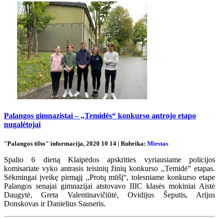
Palangos gimnazistai – ,,Temidės“ konkurso antrojo etapo
nugalėtojai
"Palangos tilto" informacija, 2020 10 14 | Rubrika:
Miestas
Spalio 6 dieną Klaipėdos apskrities vyriausiame policijos
komisariate vyko antrasis teisinių žinių konkurso ,,Temidė” etapas.
Sėkmingai įveikę pirmąjį ,,Protų mūšį“, tolesniame konkurso etape
Palangos senajai gimnazijai atstovavo IIIC klasės mokiniai Aistė
Daugytė, Greta Valentinavičiūtė, Ovidijus Šeputis, Arijus
Donskovas ir Danielius Sauseris.