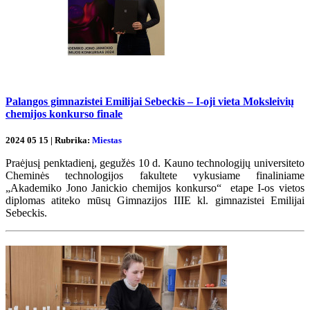
Palangos gimnazistei Emilijai Sebeckis – I-oji vieta Moksleivių
chemijos konkurso finale
2024 05 15 | Rubrika:
Miestas
Praėjusį penktadienį, gegužės 10 d. Kauno technologijų universiteto
Cheminės technologijos fakultete vykusiame finaliniame
„Akademiko Jono Janickio chemijos konkurso“ etape I-os vietos
diplomas atiteko mūsų Gimnazijos IIIE kl. gimnazistei Emilijai
Sebeckis.