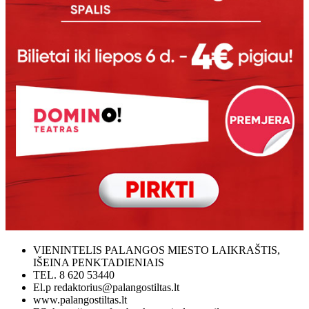
VIENINTELIS PALANGOS MIESTO LAIKRAŠTIS,
IŠEINA PENKTADIENIAIS
TEL. 8 620 53440
El.p redaktorius@palangostiltas.lt
www.palangostiltas.lt