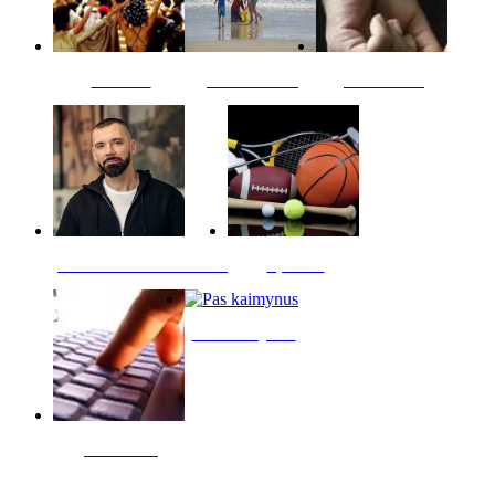
Kultūra
Jūros vaikai
Kriminalai
PT redaktoriaus skiltis
Sportas
Pas kaimynus
Skelbimai