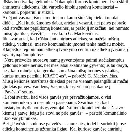
rūšiavimo tvarką: geltoni stačiakampio formos konteineriai yra skirti
antrinėms atliekoms, kiti varpelio kitokių spalvų konteineriai –
kartonui, popieriui ir stiklui.
Artėjant vasarai, išmetamų ir surenkamų šiukšlių kiekiai nuolat
didėja. „Kai kurie žmonės dabar, artėjant vasarai, net patys paprašo,
kad atvežtume papildomą konteinerį ar prašo jį anksčiau, nei numato
mūsų grafikas, išvežti“, – pasakojo G. Mackevičius.
Itin svarbu tai, kad rūšiuojant antrines atliekas, sumažėja mišrių
atliekų, vadinasi, miesto komunalinio įmonei tenka mažiau mokėti
Klaipėdos regioniniam atliekų tvarkymo centrui už atliekų įvežimą į
sąvartyną Dumpiuose.
„Nėra prievolės nuosavų namų gyventojams paimti stačiakampius
geltonus konteinerius, bet mes labai skatiname gyventojus tai daryti,
nes, kaip minėjau, tai gerokai sumažina mūsų įmonės sąskaitas,
kurias mums pateikia KRATC-as“, – pabrėžė G. Mackevičius.
Mūsų kelionės maršrutas driekiasi per ne vienam palangiškiui mažai
girdėtas gatves: Vandens, Vakaro, kitas, vėliau pasukame į
„Pavėsio“ sodus.
„Labai svarbu, kad visos gatvės yra pravažiuojamos, o visi
konteineriukai yra nesunkiai pasiekiami. Svarbiausia, kad
nustatytomis dienomis gyventojai išstumtų konteineriukus iš savo
kiemų į gatvę, jeigu jie stovi ne prie gatvės“, – pastebi komunalinio
ūkio vadybininkas.
Bet „Pavėsio“ soduose gatvelės – siauresnės, todėl ir surinkti juose
atliekų konteinerius užtrunka ilgiau. Kai kuriose gatvėse antrinių