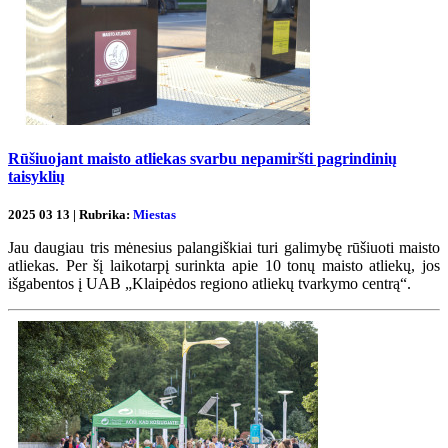
Rūšiuojant maisto atliekas svarbu nepamiršti pagrindinių
taisyklių
2025 03 13 | Rubrika:
Miestas
Jau daugiau tris mėnesius palangiškiai turi galimybę rūšiuoti maisto
atliekas. Per šį laikotarpį surinkta apie 10 tonų maisto atliekų, jos
išgabentos į UAB „Klaipėdos regiono atliekų tvarkymo centrą“.