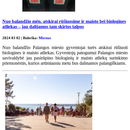
Nuo balandžio mėn. atskirai rūšiuosime ir maisto bei biologines
atliekas – jau dalijamos tam skirtos talpos
2024 03 02 | Rubrika:
Miestas
Nuo balandžio Palangos miesto gyventojai turės atskirai rūšiuoti
biologines ir maisto atliekas. Gyventojų patogumui Palangos miesto
savivaldybė jau pasirūpino biologinių ir maisto atliekų surinkimo
priemonėmis, kurios artimiausiu metu bus dalinamos palangiškiams.