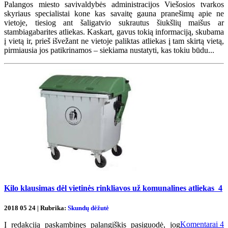
Palangos miesto savivaldybės administracijos Viešosios tvarkos
skyriaus specialistai kone kas savaitę gauna pranešimų apie ne
vietoje, tiesiog ant šaligatvio sukrautus šiukšlių maišus ar
stambiagabarites atliekas. Kaskart, gavus tokią informaciją, skubama
į vietą ir, prieš išvežant ne vietoje paliktas atliekas į tam skirtą vietą,
pirmiausia jos patikrinamos – siekiama nustatyti, kas tokiu būdu...
Kilo klausimas dėl vietinės rinkliavos už komunalines atliekas
4
2018 05 24 | Rubrika:
Skundų dėžutė
Komentarai
4
Į redakciją paskambinęs palangiškis pasiguodė, jog