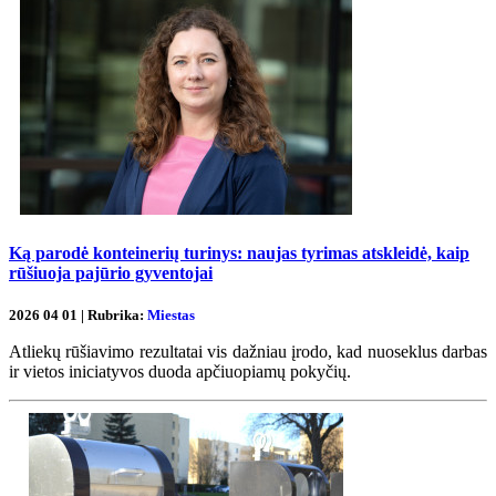
Ką parodė konteinerių turinys: naujas tyrimas atskleidė, kaip
rūšiuoja pajūrio gyventojai
2026 04 01 | Rubrika:
Miestas
Atliekų rūšiavimo rezultatai vis dažniau įrodo, kad nuoseklus darbas
ir vietos iniciatyvos duoda apčiuopiamų pokyčių.