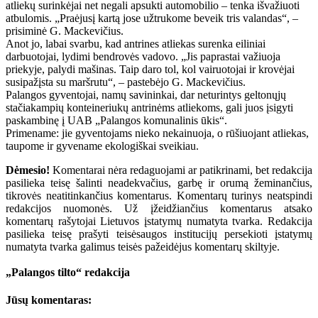
atliekų surinkėjai net negali apsukti automobilio – tenka išvažiuoti
atbulomis. „Praėjusį kartą jose užtrukome beveik tris valandas“, –
prisiminė G. Mackevičius.
Anot jo, labai svarbu, kad antrines atliekas surenka eiliniai
darbuotojai, lydimi bendrovės vadovo. „Jis paprastai važiuoja
priekyje, palydi mašinas. Taip daro tol, kol vairuotojai ir krovėjai
susipažįsta su maršrutu“, – pastebėjo G. Mackevičius.
Palangos gyventojai, namų savininkai, dar neturintys geltonųjų
stačiakampių konteineriukų antrinėms atliekoms, gali juos įsigyti
paskambinę į UAB „Palangos komunalinis ūkis“.
Primename: jie gyventojams nieko nekainuoja, o rūšiuojant atliekas,
taupome ir gyvename ekologiškai sveikiau.
Dėmesio!
Komentarai nėra redaguojami ar patikrinami, bet redakcija
pasilieka teisę šalinti neadekvačius, garbę ir orumą žeminančius,
tikrovės neatitinkančius komentarus. Komentarų turinys neatspindi
redakcijos nuomonės. Už įžeidžiančius komentarus atsako
komentarų rašytojai Lietuvos įstatymų numatyta tvarka. Redakcija
pasilieka teisę prašyti teisėsaugos institucijų persekioti įstatymų
numatyta tvarka galimus teisės pažeidėjus komentarų skiltyje.
„Palangos tilto“ redakcija
Jūsų komentaras: