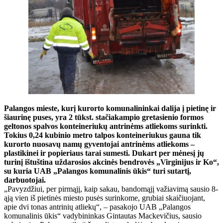
Palangos mieste, kurį kurorto komunalininkai dalija į pietinę ir
šiaurinę puses, yra 2 tūkst. stačiakampio gretasienio formos
geltonos spalvos konteineriukų antrinėms atliekoms surinkti.
Tokius 0,24 kubinio metro talpos konteineriukus gauna tik
kurorto nuosavų namų gyventojai antrinėms atliekoms –
plastikinei ir popieriaus tarai sumesti. Dukart per mėnesį jų
turinį ištuština uždarosios akcinės bendrovės „Virginijus ir Ko“,
su kuria UAB „Palangos komunalinis ūkis“ turi sutartį,
darbuotojai.
„Pavyzdžiui, per pirmąjį, kaip sakau, bandomąjį važiavimą sausio 8-
ąją vien iš pietinės miesto pusės surinkome, grubiai skaičiuojant,
apie dvi tonas antrinių atliekų“, – pasakojo UAB „Palangos
komunalinis ūkis“ vadybininkas Gintautas Mackevičius, sausio