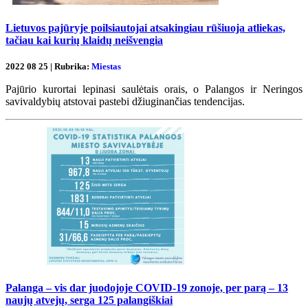
Lietuvos pajūryje poilsiautojai atsakingiau rūšiuoja atliekas,
tačiau kai kurių klaidų neišvengia
2022 08 25 | Rubrika:
Miestas
Pajūrio kurortai lepinasi saulėtais orais, o Palangos ir Neringos
savivaldybių atstovai pastebi džiuginančias tendencijas.
Palanga – vis dar juodojoje COVID-19 zonoje, per parą – 13
naujų atvejų, serga 125 palangiškiai