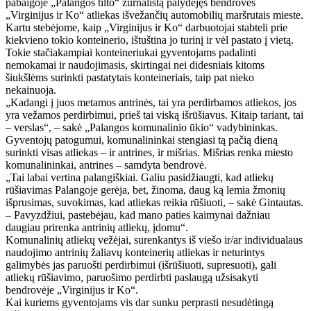
pabaigoje „Palangos tilto“ žurnalistą palydėjęs bendrovės
„Virginijus ir Ko“ atliekas išvežančių automobilių maršrutais mieste.
Kartu stebėjome, kaip „Virginijus ir Ko“ darbuotojai stabteli prie
kiekvieno tokio konteinerio, ištuština jo turinį ir vėl pastato į vietą.
Tokie stačiakampiai konteineriukai gyventojams padalinti
nemokamai ir naudojimasis, skirtingai nei didesniais kitoms
šiukšlėms surinkti pastatytais konteineriais, taip pat nieko
nekainuoja.
„Kadangi į juos metamos antrinės, tai yra perdirbamos atliekos, jos
yra vežamos perdirbimui, prieš tai viską išrūšiavus. Kitaip tariant, tai
– verslas“, – sakė „Palangos komunalinio ūkio“ vadybininkas.
Gyventojų patogumui, komunalininkai stengiasi tą pačią dieną
surinkti visas atliekas – ir antrines, ir mišrias. Mišrias renka miesto
komunalininkai, antrines – samdyta bendrovė.
„Tai labai vertina palangiškiai. Galiu pasidžiaugti, kad atliekų
rūšiavimas Palangoje gerėja, bet, žinoma, daug ką lemia žmonių
išprusimas, suvokimas, kad atliekas reikia rūšiuoti, – sakė Gintautas.
– Pavyzdžiui, pastebėjau, kad mano paties kaimynai dažniau
daugiau prirenka antrinių atliekų, įdomu“.
Komunalinių atliekų vežėjai, surenkantys iš viešo ir/ar individualaus
naudojimo antrinių žaliavų konteinerių atliekas ir neturintys
galimybės jas paruošti perdirbimui (išrūšiuoti, supresuoti), gali
atliekų rūšiavimo, paruošimo perdirbti paslaugą užsisakyti
bendrovėje „Virginijus ir Ko“.
Kai kuriems gyventojams vis dar sunku perprasti nesudėtingą