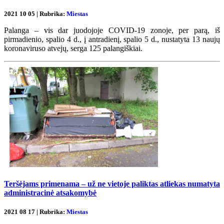
2021 10 05 | Rubrika:
Miestas
Palanga – vis dar juodojoje COVID-19 zonoje, per parą, iš
pirmadienio, spalio 4 d., į antradienį, spalio 5 d., nustatyta 13 naujų
koronaviruso atvejų, serga 125 palangiškiai.
Teršėjams primenama – už ne vietoje paliktas atliekas numatyta
administracinė atsakomybė
2021 08 17 | Rubrika:
Miestas