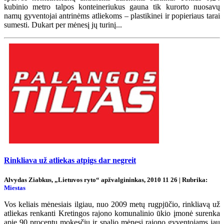
kubinio metro talpos konteineriukus gauna tik kurorto nuosavų
namų gyventojai antrinėms atliekoms – plastikinei ir popieriaus tarai
sumesti. Dukart per mėnesį jų turinį...
Rinkliava už atliekas atpigs dar negreit
Alvydas Ziabkus, „Lietuvos ryto“ apžvalgininkas, 2010 11 26 | Rubrika:
Miestas
Vos keliais mėnesiais ilgiau, nuo 2009 metų rugpjūčio, rinkliavą už
atliekas renkanti Kretingos rajono komunalinio ūkio įmonė surenka
apie 90 procentų mokesčių ir spalio mėnesį rajono gyventojams jau