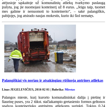
atėjusioje sąskaitoje už komunalinių atliekų tvarkymo paslaugą
įrašyta, jog jie nuomojasi konteinerį už 8 eurus. „Jeigu taip, tuomet
mes galime ir nenuomoti to konteinerio“, – sakė palangiškis,
pabijojęs, jog atsirado naujas mokestis, kurio iki šiol nematęs.
Palangiškiai vis noriau ir atsakingiau rūšiuoja antrines atliekas
Linas JEGELEVIČIUS, 2016 02 01 | Rubrika:
Miestas
Palangos mieste, kurį kurorto komunalininkai dalija į pietinę ir
šiaurinę puses, yra 2 tūkst. stačiakampio gretasienio formos geltonos
spalvos konteineriukų antrinėms atliekoms surinkti. Tokius 0,24