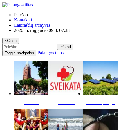
Paieška
Kontaktai
Laikraščių archyvas
2026 m. rugpjūčio 09 d. 07:38
×
Close
Ieškoti
Palangos tiltas
Toggle navigation
Miestas
Sveikata
Verslas pinigai