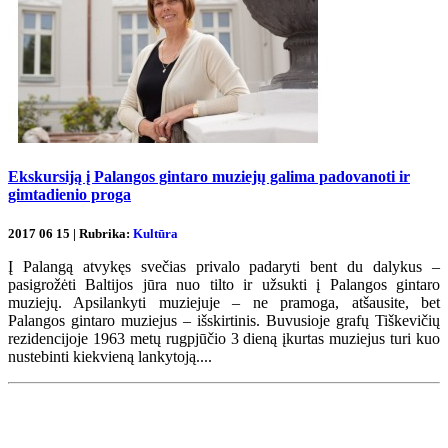
Ekskursiją į Palangos gintaro muziejų galima padovanoti ir
gimtadienio proga
2017 06 15 | Rubrika:
Kultūra
Į Palangą atvykęs svečias privalo padaryti bent du dalykus –
pasigrožėti Baltijos jūra nuo tilto ir užsukti į Palangos gintaro
muziejų. Apsilankyti muziejuje – ne pramoga, atšausite, bet
Palangos gintaro muziejus – išskirtinis. Buvusioje grafų Tiškevičių
rezidencijoje 1963 metų rugpjūčio 3 dieną įkurtas muziejus turi kuo
nustebinti kiekvieną lankytoją....
Renginių kalendorius