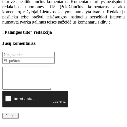
tikrovės neatitinkančius komentarus. Komentarų turinys neatspindi
redakcijos nuomonės. Už įžeidžiančius komentarus atsako
komentarų rašytojai Lietuvos įstatymų numatyta tvarka. Redakcija
pasilieka teisę prašyti teisėsaugos institucijų persekioti įstatymų
numatyta tvarka galimus teisės pažeidėjus komentarų skiltyje.
„Palangos tilto“ redakcija
Jūsų komentaras:
Išsiųsti