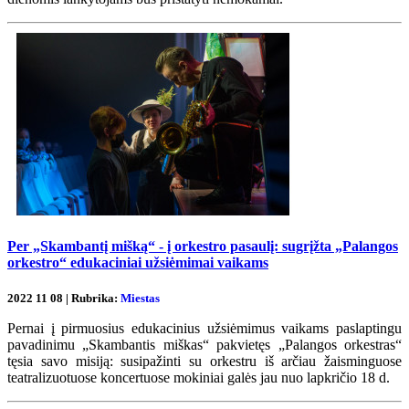
Per „Skambantį mišką“ - į orkestro pasaulį: sugrįžta „Palangos
orkestro“ edukaciniai užsiėmimai vaikams
2022 11 08 | Rubrika:
Miestas
Pernai į pirmuosius edukacinius užsiėmimus vaikams paslaptingu
pavadinimu „Skambantis miškas“ pakvietęs „Palangos orkestras“
tęsia savo misiją: susipažinti su orkestru iš arčiau žaisminguose
teatralizuotuose koncertuose mokiniai galės jau nuo lapkričio 18 d.