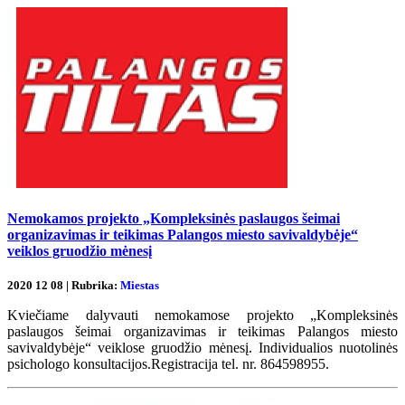
Nemokamos projekto „Kompleksinės paslaugos šeimai
organizavimas ir teikimas Palangos miesto savivaldybėje“
veiklos gruodžio mėnesį
2020 12 08 | Rubrika:
Miestas
Kviečiame dalyvauti nemokamose projekto „Kompleksinės
paslaugos šeimai organizavimas ir teikimas Palangos miesto
savivaldybėje“ veiklose gruodžio mėnesį. Individualios nuotolinės
psichologo konsultacijos.Registracija tel. nr. 864598955.