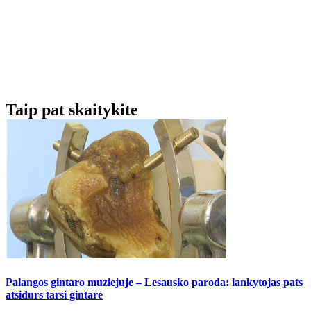
Taip pat skaitykite
Palangos gintaro muziejuje – Lesausko paroda: lankytojas pats
atsidurs tarsi gintare