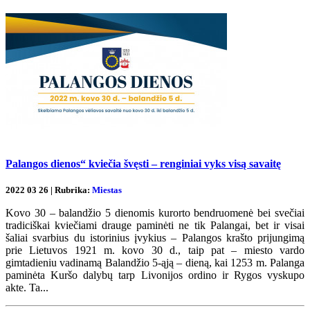
Palangos dienos“ kviečia švęsti – renginiai vyks visą savaitę
2022 03 26 | Rubrika:
Miestas
Kovo 30 – balandžio 5 dienomis kurorto bendruomenė bei svečiai
tradiciškai kviečiami drauge paminėti ne tik Palangai, bet ir visai
šaliai svarbius du istorinius įvykius – Palangos krašto prijungimą
prie Lietuvos 1921 m. kovo 30 d., taip pat – miesto vardo
gimtadieniu vadinamą Balandžio 5-ąją – dieną, kai 1253 m. Palanga
paminėta Kuršo dalybų tarp Livonijos ordino ir Rygos vyskupo
akte. Ta...