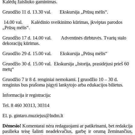
Kalėdų žaisliuko gaminimas.
Gruodžio 11 d. 13.30 val. Ekskursija „Prūsų mėlis“.
14.00 val. Kalėdinio sveikinimo kūrimas, įkvėptas parodos
„Prūsų mėlis“.
Gruodžio 17 d. 14.00 val. Adventinės dirbtuvės. Tvarių stalo
dekoracijų kūrimas.
Gruodžio 29 d. 15.00 val. Ekskursija „Prūsų mėlis“
Gruodžio 30 d. 15.00 val. Ekskursija „Istorija, prasidėjusi prieš 60
metų“
Gruodžio 7 ir 8 d. renginiai nemokami. Į gruodžio 10 – 30 d.
renginius bus prašoma įsigyti lankytojo arba edukacijos bilietus.
Informacija ir registracija:
Tel. 8 460 30313, 30314
El. p. gintaro.muziejus@lndm.lt
Dėmesio!
Komentarai nėra redaguojami ar patikrinami, bet redakcija
pasilieka teisę šalinti neadekvačius, garbę ir orumą žeminančius,