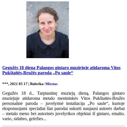
Gegužės 18 dieną Palangos gintaro muziejuje atidaroma Vitos
Pukštaitės-Bružės paroda „Po saule“
***, 2021 05 17 | Rubrika:
Miestas
Gegužės 18 d., Tarptautinę muziejų dieną, Palangos gintaro
muziejuje atidaroma metalo menininkės Vitos Pukštaitės-Bružės
personalinė paroda – juvelyrinė instaliacija „Po saule“, kurioje
eksponuojami specialiai šiai parodai sukurti naujausi autorės darbai
– metalo meno bei autorinės juvelyrikos objektai iš gintaro, emalio,
vario, sidabro, geležies...