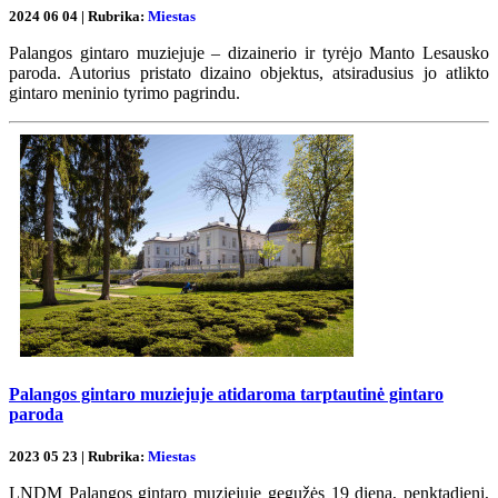
2024 06 04 | Rubrika:
Miestas
Palangos gintaro muziejuje – dizainerio ir tyrėjo Manto Lesausko
paroda. Autorius pristato dizaino objektus, atsiradusius jo atlikto
gintaro meninio tyrimo pagrindu.
Palangos gintaro muziejuje atidaroma tarptautinė gintaro
paroda
2023 05 23 | Rubrika:
Miestas
LNDM Palangos gintaro muziejuje gegužės 19 dieną, penktadienį,