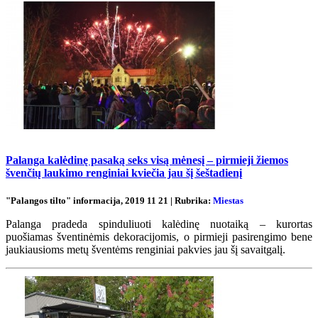
Palanga kalėdinę pasaką seks visą mėnesį – pirmieji žiemos
švenčių laukimo renginiai kviečia jau šį šeštadienį
"Palangos tilto" informacija, 2019 11 21 | Rubrika:
Miestas
Palanga pradeda spinduliuoti kalėdinę nuotaiką – kurortas
puošiamas šventinėmis dekoracijomis, o pirmieji pasirengimo bene
jaukiausioms metų šventėms renginiai pakvies jau šį savaitgalį.