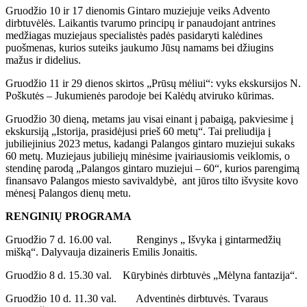
Gruodžio 10 ir 17 dienomis Gintaro muziejuje veiks Advento
dirbtuvėlės. Laikantis tvarumo principų ir panaudojant antrines
medžiagas muziejaus specialistės padės pasidaryti kalėdines
puošmenas, kurios suteiks jaukumo Jūsų namams bei džiugins
mažus ir didelius.
Gruodžio 11 ir 29 dienos skirtos „Prūsų mėliui“: vyks ekskursijos N.
Poškutės – Jukumienės parodoje bei Kalėdų atviruko kūrimas.
Gruodžio 30 dieną, metams jau visai einant į pabaigą, pakviesime į
ekskursiją „Istorija, prasidėjusi prieš 60 metų“. Tai preliudija į
jubiliejinius 2023 metus, kadangi Palangos gintaro muziejui sukaks
60 metų. Muziejaus jubiliejų minėsime įvairiausiomis veiklomis, o
stendinę parodą „Palangos gintaro muziejui – 60“, kurios parengimą
finansavo Palangos miesto savivaldybė, ant jūros tilto išvysite kovo
mėnesį Palangos dienų metu.
RENGINIŲ PROGRAMA
Gruodžio 7 d. 16.00 val. Renginys „ Išvyka į gintarmedžių
mišką“. Dalyvauja dizaineris Emilis Jonaitis.
Gruodžio 8 d. 15.30 val. Kūrybinės dirbtuvės „Mėlyna fantazija“.
Gruodžio 10 d. 11.30 val. Adventinės dirbtuvės. Tvaraus