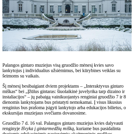
Palangos gintaro muziejus visą gruodžio mėnesį kvies savo
lankytojus į individualius užsiėmimus, bei kūrybines veiklas su
šeimoms su vaikais.
Šį mėnesį besibaigiant dviem projektams – „Interaktyvus gintaro
miškas“ bei „Įžūlus gintaras: šiuolaikinė juvelyrika tarp dizaino ir
instaliacijos“ – jų pabaigą vainikuojantys renginiai gruodžio 7 ir 8
dienomis lankytojams bus pristatyti nemokamai. Į visus likusius
renginius bus prašoma įsigyti lankytojo arba edukacijos bilietus, o
ekskursijas muziejaus svečiams dovanosime.
Gruodžio 7 d. 16 val. Palangos gintaro muziejus kvies dalyvauti
renginyje
Išvyka į gintarmedžių mišką
, kuriame bus pasidalinta
dvejomis edukacinėmis naujovėmis: skaitmeninės grafikos