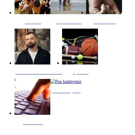
Kultūra
Jūros vaikai
Kriminalai
PT redaktoriaus skiltis
Sportas
Pas kaimynus
Skelbimai