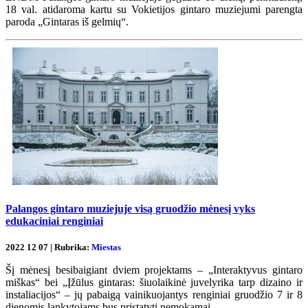
18 val. atidaroma kartu su Vokietijos gintaro muziejumi parengta
paroda „Gintaras iš gelmių“.
Palangos gintaro muziejuje visą gruodžio mėnesį vyks
edukaciniai renginiai
2022 12 07 | Rubrika:
Miestas
Šį mėnesį besibaigiant dviem projektams – „Interaktyvus gintaro
miškas“ bei „Įžūlus gintaras: šiuolaikinė juvelyrika tarp dizaino ir
instaliacijos“ – jų pabaigą vainikuojantys renginiai gruodžio 7 ir 8
dienomis lankytojams bus pristatyti nemokamai.