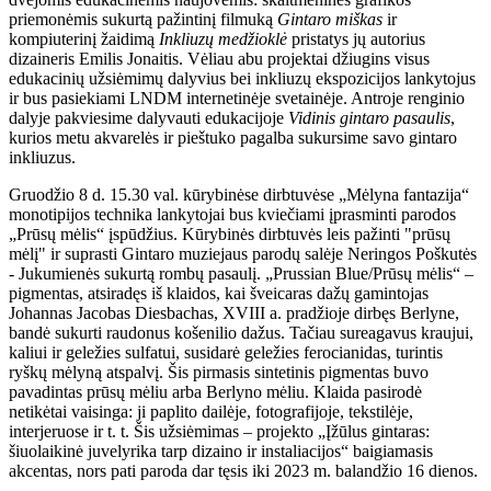
priemonėmis sukurtą pažintinį filmuką
Gintaro miškas
ir
kompiuterinį žaidimą
Inkliuzų medžioklė
pristatys jų autorius
dizaineris Emilis Jonaitis. Vėliau abu projektai džiugins visus
edukacinių užsiėmimų dalyvius bei inkliuzų ekspozicijos lankytojus
ir bus pasiekiami LNDM internetinėje svetainėje. Antroje renginio
dalyje pakviesime dalyvauti edukacijoje
Vidinis gintaro pasaulis
,
kurios metu akvarelės ir pieštuko pagalba sukursime savo gintaro
inkliuzus.
Gruodžio 8 d. 15.30 val. kūrybinėse dirbtuvėse „Mėlyna fantazija“
monotipijos technika lankytojai bus kviečiami įprasminti parodos
„Prūsų mėlis“ įspūdžius. Kūrybinės dirbtuvės leis pažinti "prūsų
mėlį" ir suprasti Gintaro muziejaus parodų salėje Neringos Poškutės
- Jukumienės sukurtą rombų pasaulį. „Prussian Blue/Prūsų mėlis“ –
pigmentas, atsiradęs iš klaidos, kai šveicaras dažų gamintojas
Johannas Jacobas Diesbachas, XVIII a. pradžioje dirbęs Berlyne,
bandė sukurti raudonus košenilio dažus. Tačiau sureagavus kraujui,
kaliui ir geležies sulfatui, susidarė geležies ferocianidas, turintis
ryškų mėlyną atspalvį. Šis pirmasis sintetinis pigmentas buvo
pavadintas prūsų mėliu arba Berlyno mėliu. Klaida pasirodė
netikėtai vaisinga: ji paplito dailėje, fotografijoje, tekstilėje,
interjeruose ir t. t. Šis užsiėmimas – projekto „Įžūlus gintaras:
šiuolaikinė juvelyrika tarp dizaino ir instaliacijos“ baigiamasis
akcentas, nors pati paroda dar tęsis iki 2023 m. balandžio 16 dienos.