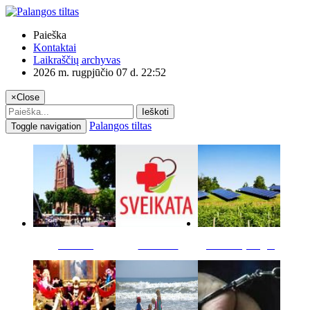
Paieška
Kontaktai
Laikraščių archyvas
2026 m. rugpjūčio 07 d. 22:52
×
Close
Ieškoti
Palangos tiltas
Toggle navigation
Miestas
Sveikata
Verslas pinigai