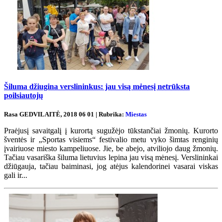
Šiluma džiugina verslininkus: jau visą mėnesį netrūksta
poilsiautojų
Rasa GEDVILAITĖ, 2018 06 01 | Rubrika:
Miestas
Praėjusį savaitgalį į kurortą sugužėjo tūkstančiai žmonių. Kurorto
šventės ir „Sportas visiems“ festivalio metu vyko šimtas renginių
įvairiuose miesto kampeliuose. Jie, be abejo, atviliojo daug žmonių.
Tačiau vasariška šiluma lietuvius lepina jau visą mėnesį. Verslininkai
džiūgauja, tačiau baiminasi, jog atėjus kalendorinei vasarai viskas
gali ir...