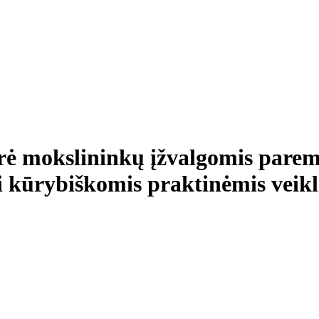
rė mokslininkų įžvalgomis pare
ei kūrybiškomis praktinėmis veik