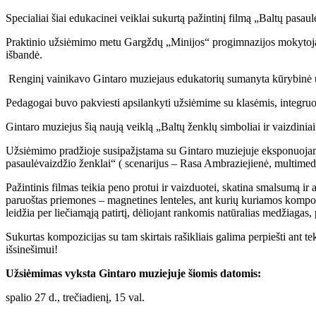
Specialiai šiai edukacinei veiklai sukurtą pažintinį filmą „Baltų pasa
Praktinio užsiėmimo metu Gargždų „Minijos“ progimnazijos mokytoja -
išbandė.
Renginį vainikavo Gintaro muziejaus edukatorių sumanyta kūrybinė užd
Pedagogai buvo pakviesti apsilankyti užsiėmime su klasėmis, integruojan
Gintaro muziejus šią naują veiklą „Baltų ženklų simboliai ir vaizdini
Užsiėmimo pradžioje susipažįstama su Gintaro muziejuje eksponuojamais
pasaulėvaizdžio ženklai“ ( scenarijus – Rasa Ambraziejienė, multimed
Pažintinis filmas teikia peno protui ir vaizduotei, skatina smalsumą ir
paruoštas priemones – magnetines lenteles, ant kurių kuriamos kompozi
leidžia per liečiamąją patirtį, dėliojant rankomis natūralias medžiagas,
Sukurtas kompozicijas su tam skirtais rašikliais galima perpiešti ant te
išsinešimui!
Užsiėmimas vyksta Gintaro muziejuje šiomis datomis:
spalio 27 d., trečiadienį, 15 val.