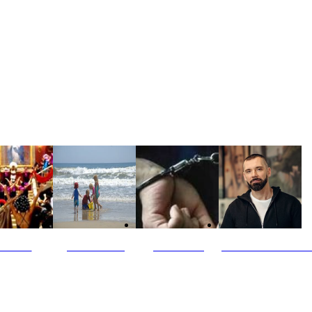
ultūra
Jūros vaikai
Kriminalai
PT redaktoriaus ski