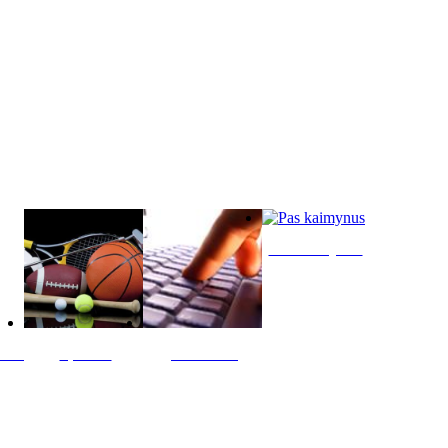
Pas kaimynus
ltis
Sportas
Skelbimai