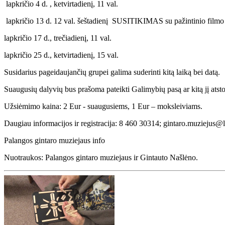
lapkričio 4 d. , ketvirtadienį, 11 val.
lapkričio 13 d. 12 val. šeštadienį SUSITIKIMAS su pažintinio film
lapkričio 17 d., trečiadienį, 11 val.
lapkričio 25 d., ketvirtadienį, 15 val.
Susidarius pageidaujančių grupei galima suderinti kitą laiką bei datą.
Suaugusių dalyvių bus prašoma pateikti Galimybių pasą ar kitą jį atst
Užsiėmimo kaina: 2 Eur - suaugusiems, 1 Eur – moksleiviams.
Daugiau informacijos ir registracija: 8 460 30314; gintaro.muziejus@
Palangos gintaro muziejaus info
Nuotraukos: Palangos gintaro muziejaus ir Gintauto Našlėno.