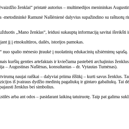
ulėvaizdžio ženklai“ pristatė autorius – multimedijos menininkas Augusti
metodininkė Ramunė Našlėnienė dalyvius supažindino su raštuotų rinkti
uotis ,,Mano ženklas“, leidusi sukauptą informaciją savitai išreikšti 
t jį į etnokultūros, dailės, istorijos pamokas.
ai“ nuo spalio mėnesio įtraukė į nuolatinių edukacinių užsiėmimų sąraš
 kuršių genties artefaktais ir kviečiama pastebėti archajinius ženklus,
ija – Augustinas Našlėnas, konsultantas – dr. Vytautas Tumėnas).
 atvirumą naujai raiškai – dalyviai priima iššūkį – kurti savus ženklus.
cijos iš įvairaus dydžio medinių pagaliukų ir gintaro gabaliukų. Tai dė
 pajausti ženklus bei simbolius.
kstilės arba ant odos – pasidarant laikiną tatuiruotę. Taip pat galima su