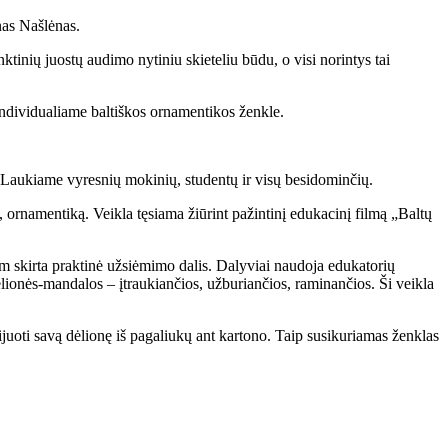
nas Našlėnas.
nių juostų audimo nytiniu skieteliu būdu, o visi norintys tai
individualiame baltiškos ornamentikos ženkle.
ą. Laukiame vyresnių mokinių, studentų ir visų besidominčių.
 ornamentiką. Veikla tęsiama žiūrint pažintinį edukacinį filmą „Baltų
 Tam skirta praktinė užsiėmimo dalis. Dalyviai naudoja edukatorių
lionės-mandalos – įtraukiančios, užburiančios, raminančios. Ši veikla
klijuoti savą dėlionę iš pagaliukų ant kartono. Taip susikuriamas ženklas