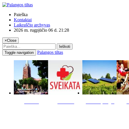
Paieška
Kontaktai
Laikraščių archyvas
2026 m. rugpjūčio 06 d. 21:28
×
Close
Ieškoti
Palangos tiltas
Toggle navigation
Miestas
Sveikata
Verslas pinigai
K