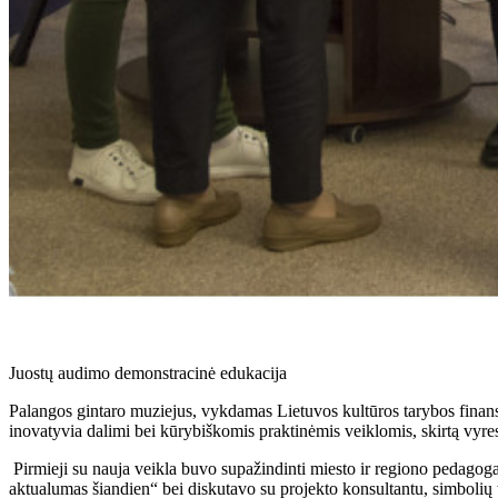
Juostų audimo demonstracinė edukacija
Palangos gintaro muziejus, vykdamas Lietuvos kultūros tarybos finans
inovatyvia dalimi bei kūrybiškomis praktinėmis veiklomis, skirtą vyr
Pirmieji su nauja veikla buvo supažindinti miesto ir regiono pedagogai
aktualumas šiandien“ bei diskutavo su projekto konsultantu, simbolių