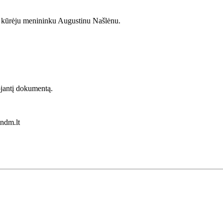
o kūrėju menininku Augustinu Našlėnu.
ojantį dokumentą.
lndm.lt