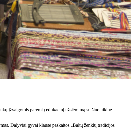
ninkų įžvalgomis paremtą edukacinį užsiėmimą su šiuolaikine
ymas. Dalyviai gyvai klausė paskaitos „Baltų ženklų tradicijos