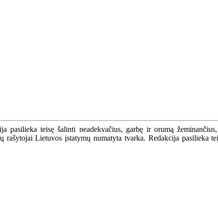
a pasilieka teisę šalinti neadekvačius, garbę ir orumą žeminančius,
ašytojai Lietuvos įstatymų numatyta tvarka. Redakcija pasilieka teisę