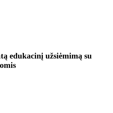
mtą edukacinį užsiėmimą su
lomis