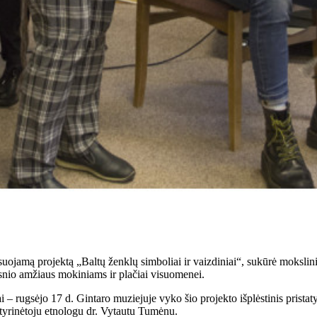
uojamą projektą „Baltų ženklų simboliai ir vaizdiniai“, sukūrė moksli
esnio amžiaus mokiniams ir plačiai visuomenei.
 – rugsėjo 17 d. Gintaro muziejuje vyko šio projekto išplėstinis pristat
 tyrinėtoju etnologu dr. Vytautu Tumėnu.