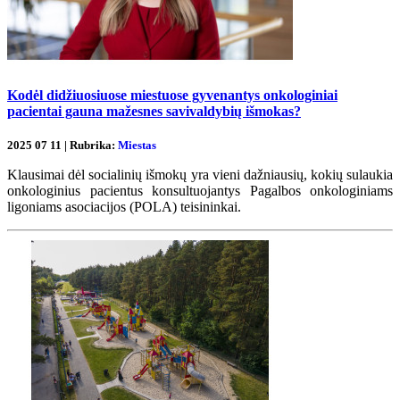
Kodėl didžiuosiuose miestuose gyvenantys onkologiniai
pacientai gauna mažesnes savivaldybių išmokas?
2025 07 11 | Rubrika:
Miestas
Klausimai dėl socialinių išmokų yra vieni dažniausių, kokių sulaukia
onkologinius pacientus konsultuojantys Pagalbos onkologiniams
ligoniams asociacijos (POLA) teisininkai.