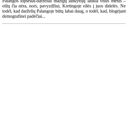
Palangos lopšeliai-darželiai mažųjų lankytojų laukia visus metus –
eilių čia nėra, nors, pavyzdžiui, Kretingoje eilės į juos didelės. Ne
todėl, kad darželių Palangoje būtų labai daug, o todėl, kad, blogėjant
demografinei padėčiai...
Renginių kalendorius