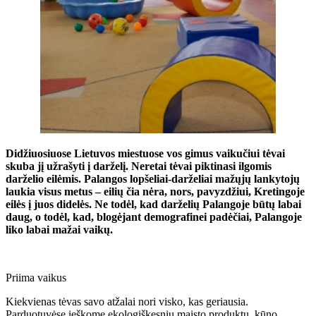
Didžiuosiuose Lietuvos miestuose vos gimus vaikučiui tėvai
skuba jį užrašyti į darželį. Neretai tėvai piktinasi ilgomis
darželio eilėmis. Palangos lopšeliai-darželiai mažųjų lankytojų
laukia visus metus – eilių čia nėra, nors, pavyzdžiui, Kretingoje
eilės į juos didelės. Ne todėl, kad darželių Palangoje būtų labai
daug, o todėl, kad, blogėjant demografinei padėčiai, Palangoje
liko labai mažai vaikų.
Priima vaikus
Kiekvienas tėvas savo atžalai nori visko, kas geriausia.
Parduotuvėse ieškome ekologiškesnių maisto produktų, kūno