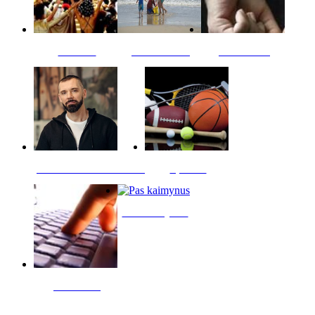
Kultūra
Jūros vaikai
Kriminalai
PT redaktoriaus skiltis
Sportas
Pas kaimynus
Skelbimai