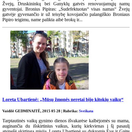
Žvejų, Druskininkų bei Ganyklų gatvės renovuojamųjų namų
gyventojai. Bronius Pipiras: „Sudefektuotas“ visas namas“ Žvejų
gatvėje gyvenančio ir už teisybę kovojančio palangiškio Broniaus
Pipiro teigimu, name palikta aibė brokų ir...
Loreta Ubartienė: „Mūsų žmonės neretai bijo kitokių vaikų“
Vaidilė GEDMINAITĖ, 2015 05 28 | Rubrika:
Sveikata
Tarptautinės vaikų gynimo dienos išvakarėse kalbėjomės su mama,
auginančia du išskirtinius vaikus, kurių kiekvienas į šį pasaulį
atsinešė skirtingą misiją. Loreta Ubartienė su dukromis Ėve ir Grėte