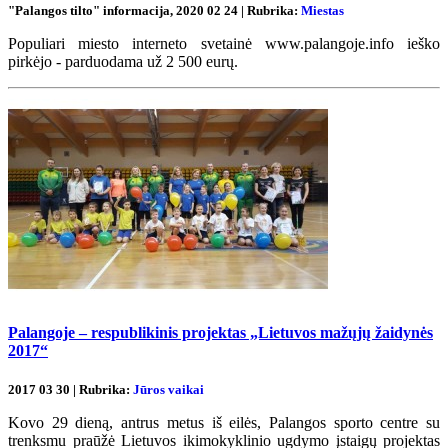
"Palangos tilto" informacija, 2020 02 24 | Rubrika:
Miestas
Populiari miesto interneto svetainė www.palangoje.info ieško
pirkėjo - parduodama už 2 500 eurų.
Palangoje – respublikinis projektas „Lietuvos mažųjų žaidynės
2017“
2017 03 30 | Rubrika:
Jūros vaikai
Kovo 29 dieną, antrus metus iš eilės, Palangos sporto centre su
trenksmu praūžė Lietuvos ikimokyklinio ugdymo įstaigų projektas