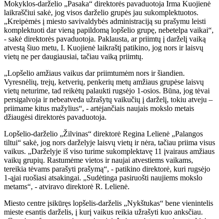
Mokyklos-darželio „Pasaka“ direktorės pavaduotoja Irma Kuojienė
laikraščiui sakė, jog visos darželio grupės jau sukomplektuotos.
„Kreipėmės į miesto savivaldybės administraciją su prašymu leisti
komplektuoti dar vieną papildomą lopšelio grupę, nebetelpa vaikai“,
- sakė direktorės pavaduotoja. Paklausta, ar priimtų į darželį vaiką
atvestą šiuo metu, I. Kuojienė laikraštį patikino, jog nors ir laisvų
vietų ne per daugiausiai, tačiau vaiką priimtų.
„Lopšelio amžiaus vaikus dar priimtumėm nors ir šiandien.
Vyresnėlių, trejų, ketverių, penkerių metų amžiaus grupėse laisvų
vietų neturime, tad reikėtų palaukti rugsėjo 1-osios. Būna, jog tėvai
persigalvoja ir nebeatveda užrašytų vaikučių į darželį, tokiu atveju –
priimame kitus mažylius“, - artėjančiais naujais mokslo metais
džiaugėsi direktorės pavaduotoja.
Lopšelio-darželio „Žilvinas“ direktorė Regina Lelienė „Palangos
tiltui“ sakė, jog nors darželyje laisvų vietų ir nėra, tačiau priima visus
vaikus. „Darželyje iš viso turime sukomplektavę 11 įvairaus amžiaus
vaikų grupių. Rastumėme vietos ir naujai atvestiems vaikams,
tereikia tėvams parašyti prašymą“, - patikino direktorė, kuri rugsėjo
1-ąjai ruošiasi atsakingai. „Sudėtinga pasiruošti naujiems mokslo
metams“, - atviravo direktorė R. Lelienė.
Miesto centre įsikūręs lopšelis-darželis „Nykštukas“ bene vienintelis
mieste esantis darželis, į kurį vaikus reikia užrašyti kuo anksčiau.