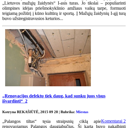
„Lietuvos mažųjų žaidynės“ I-asis turas. Jo tikslai – populiarinti
olimpines idėjas priešmokyklinio amžiaus vaikų tarpe, formuoti
teigiamą požiūrį į kūno kultūrą ir sportą. Į Mažųjų žaidynių I-ąjį turą
buvo užsiregistravusios keturios...
„Renovacijos defektų tiek daug, kad sunku juos visus
išvardinti“
2
Kotryna REKAŠIŪTĖ, 2015 09 28 | Rubrika:
Miestas
Komentarai
2
„Palangos tiltas“ tęsia straipsnių ciklą apie
renovuojamus Palangos daugiabučius. Šį kartą buvo pakalbinti