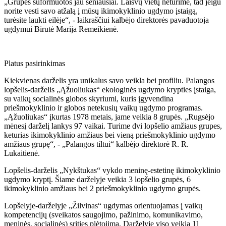
„Grupės suformuotos jau seniausiai. Laisvų vietų neturime, tad jeigu
norite vesti savo atžalą į mūsų ikimokyklinio ugdymo įstaigą,
turėsite laukti eilėje“, - laikraščiui kalbėjo direktorės pavaduotoja
ugdymui Birutė Marija Remeikienė.
Platus pasirinkimas
Kiekvienas darželis yra unikalus savo veikla bei profiliu. Palangos
lopšelis-darželis „Ąžuoliukas“ ekologinės ugdymo krypties įstaiga,
su vaikų socialinės globos skyriumi, kuris įgyvendina
priešmokyklinio ir globos netekusių vaikų ugdymo programas.
„Ąžuoliukas“ įkurtas 1978 metais, jame veikia 8 grupės. „Rugsėjo
mėnesį darželį lankys 97 vaikai. Turime dvi lopšelio amžiaus grupes,
keturias ikimokyklinio amžiaus bei vieną priešmokyklinio ugdymo
amžiaus grupę“, - „Palangos tiltui“ kalbėjo direktorė R. R.
Lukaitienė.
Lopšelis-darželis „Nykštukas“ vykdo meninę-estetinę ikimokyklinio
ugdymo kryptį. Šiame darželyje veikia 3 lopšelio grupės, 6
ikimokyklinio amžiaus bei 2 priešmokyklinio ugdymo grupės.
Lopšelyje-darželyje „Žilvinas“ ugdymas orientuojamas į vaikų
kompetencijų (sveikatos saugojimo, pažinimo, komunikavimo,
meninės, socialinės) srities plėtojimą. Darželyje viso veikia 11