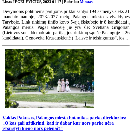
Linas JEGELEVIČIUS, 2023 01 17 | Rubrika:
Miestas
Devynioms politinėms partijoms priklausantys 194 asmenys sieks 21
mandato naujoje, 2023-2027 metų, Palangos miesto savivaldybės
Taryboje. Link rinkimų finišo kovo 5-ąją išskubėjo ir 8 kandidatai į
Palangos merus. Pagal abėcėlę jie yra šie: Svetlana Grigorian
(Lietuvos socialdemokratų partija, jos rinkimų sąraše Palangoje – 26
kandidatai), Genoveita Krasauskienė („Laisvė ir teisingumas“, jos...
Valdas Pakusas, Palangos miesto botanikos parko direktorius:
„O kas gali užtikrinti, kad ir dabar kur nors parke nėra
išbarstyti kieno nors pelenai?“