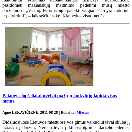
pasidomėti mažiausiųjų maitinimo padėtimi mūsų miesto
darželiuose. „Visi ugdymo įstaigų pateikti valgiaraščiai yra suderinti
ir patvirtinti“, – laikraščiui sakė Klaipėdos visuomenės...
Palangos lopšeliai-darželiai mažųjų lankytojų laukia visus
metus
Agnė LEKAVIČIENĖ, 2011 08 28 | Rubrika:
Miestas
Didžiuosiuose Lietuvos miestuose vos gimus vaikučiui tėvai skuba jį
užrašyti į darželį. Neretai tėvai piktinasi ilgomis darželio eilėmis.