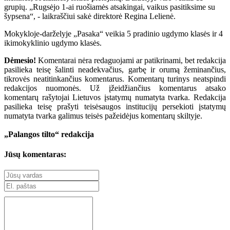
grupių. „Rugsėjo 1-ai ruošiamės atsakingai, vaikus pasitiksime su
šypsena“, - laikraščiui sakė direktorė Regina Lelienė.
Mokykloje-darželyje „Pasaka“ veikia 5 pradinio ugdymo klasės ir 4
ikimokyklinio ugdymo klasės.
Dėmesio!
Komentarai nėra redaguojami ar patikrinami, bet redakcija
pasilieka teisę šalinti neadekvačius, garbę ir orumą žeminančius,
tikrovės neatitinkančius komentarus. Komentarų turinys neatspindi
redakcijos nuomonės. Už įžeidžiančius komentarus atsako
komentarų rašytojai Lietuvos įstatymų numatyta tvarka. Redakcija
pasilieka teisę prašyti teisėsaugos institucijų persekioti įstatymų
numatyta tvarka galimus teisės pažeidėjus komentarų skiltyje.
„Palangos tilto“ redakcija
Jūsų komentaras: