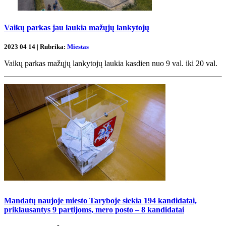
Vaikų parkas jau laukia mažųjų lankytojų
2023 04 14 | Rubrika:
Miestas
Vaikų parkas mažųjų lankytojų laukia kasdien nuo 9 val. iki 20 val.
Mandatų naujoje miesto Taryboje siekia 194 kandidatai,
priklausantys 9 partijoms, mero posto – 8 kandidatai