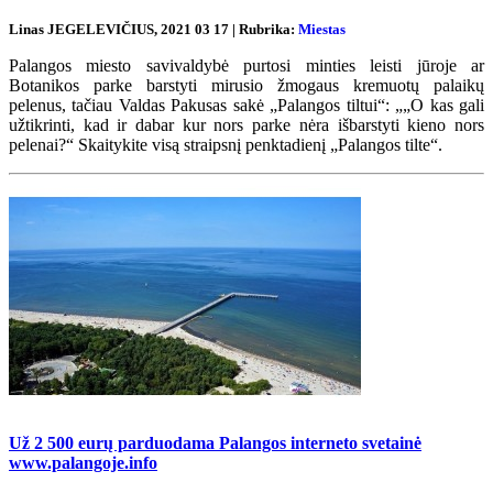
Linas JEGELEVIČIUS, 2021 03 17 | Rubrika:
Miestas
Palangos miesto savivaldybė purtosi minties leisti jūroje ar
Botanikos parke barstyti mirusio žmogaus kremuotų palaikų
pelenus, tačiau Valdas Pakusas sakė „Palangos tiltui“: „„O kas gali
užtikrinti, kad ir dabar kur nors parke nėra išbarstyti kieno nors
pelenai?“ Skaitykite visą straipsnį penktadienį „Palangos tilte“.
Už 2 500 eurų parduodama Palangos interneto svetainė
www.palangoje.info