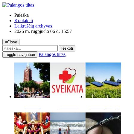
Paieška
Kontaktai
Laikraščių archyvas
2026 m. rugpjūčio 06 d. 15:57
×
Close
Ieškoti
Palangos tiltas
Toggle navigation
Miestas
Sveikata
Verslas pinigai