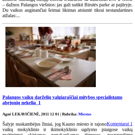
– dažnos Palangos viešnios: jas gali sutikti Birutės parke ar pajūryje.
Du vaikus auginančiai šeimai likimas atsiuntė tikrai nestandartines
atžalas:...
Palangos vaikų darželių valgiaraščiai mitybos specialistams
abejonių nekelia
1
Agnė LEKAVIČIENĖ, 2011 12 01 | Rubrika:
Miestas
Komentarai
1
Šalyje nuskambėjus žiniai, jog Kauno miesto ir rajono
vaikų mokyklinio ir ikimokyklinio ugdymo įstaigose vaikų
maitinimui skiriamas nepakankamas dėmesys, nusprendėme