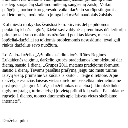
nealergizuojančių skalbimo miltelių, saugesnių žaislų. Vaikui
paūgėjus, norime kuo geresnio vaikų darželio su rūpestingomis
auklėtojomis, modernia jo įranga bei mažai naudotais žaislais.
Kol miesto mokyklos švaistosi karo kirviais dėl papildomos
penktokų klasės – ginčą įžiebė savivaldybės sprendimas dėl teritorijų
principo taikymo mokinius užrašant į penktas klases, miesto
lopšeliai-darželiai su tokiomis problemomis nesusiduria: tėvai gali
rinktis darželius savo nuožiūra.
Lopšelio-darželio „Ąžuoliukas“ direktorės Rūtos Reginos
Lukaitienės teigimu, darželio grupės pradedamos komplektuoti dar
žiemą, sausio 1 dieną. „Grupes 2011 metams pradėjome formuoti
sausio 1 dieną. Tėvams parašius prašymą, jeigu tuo metu turime
laisvų vietų, priimame vaikučius iš karto“, - teigė direktorė. Apie
darželyje esančias laisvas vietas direktorė paskelbia internetiniame
puslapyje: „Jeigu užsirašęs darželinukas neateina į ikimokyklinio
ugdymo įstaigą, turime teisę į jo vietą priimti kitą vaiką. Palaukiame
rugsėjo 1 dienos, tuomet duomenis apie laisvas vietas skelbiame
internete“.
Darželiai pilni