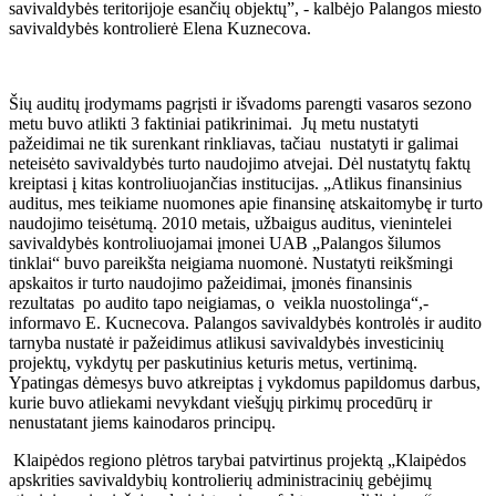
savivaldybės teritorijoje esančių objektų”, - kalbėjo Palangos miesto
savivaldybės kontrolierė Elena Kuznecova.
Šių auditų įrodymams pagrįsti ir išvadoms parengti vasaros sezono
metu buvo atlikti 3 faktiniai patikrinimai. Jų metu nustatyti
pažeidimai ne tik surenkant rinkliavas, tačiau nustatyti ir galimai
neteisėto savivaldybės turto naudojimo atvejai. Dėl nustatytų faktų
kreiptasi į kitas kontroliuojančias institucijas. „Atlikus finansinius
auditus, mes teikiame nuomones apie finansinę atskaitomybę ir turto
naudojimo teisėtumą. 2010 metais, užbaigus auditus, vienintelei
savivaldybės kontroliuojamai įmonei UAB „Palangos šilumos
tinklai“ buvo pareikšta neigiama nuomonė. Nustatyti reikšmingi
apskaitos ir turto naudojimo pažeidimai, įmonės finansinis
rezultatas po audito tapo neigiamas, o veikla nuostolinga“,-
informavo E. Kucnecova. Palangos savivaldybės kontrolės ir audito
tarnyba nustatė ir pažeidimus atlikusi savivaldybės investicinių
projektų, vykdytų per paskutinius keturis metus, vertinimą.
Ypatingas dėmesys buvo atkreiptas į vykdomus papildomus darbus,
kurie buvo atliekami nevykdant viešųjų pirkimų procedūrų ir
nenustatant jiems kainodaros principų.
Klaipėdos regiono plėtros tarybai patvirtinus projektą „Klaipėdos
apskrities savivaldybių kontrolierių administracinių gebėjimų