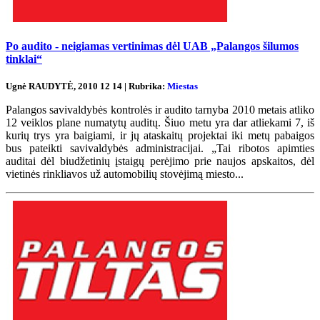
Po audito - neigiamas vertinimas dėl UAB „Palangos šilumos
tinklai“
Ugnė RAUDYTĖ, 2010 12 14 | Rubrika:
Miestas
Palangos savivaldybės kontrolės ir audito tarnyba 2010 metais atliko
12 veiklos plane numatytų auditų. Šiuo metu yra dar atliekami 7, iš
kurių trys yra baigiami, ir jų ataskaitų projektai iki metų pabaigos
bus pateikti savivaldybės administracijai. „Tai ribotos apimties
auditai dėl biudžetinių įstaigų perėjimo prie naujos apskaitos, dėl
vietinės rinkliavos už automobilių stovėjimą miesto...