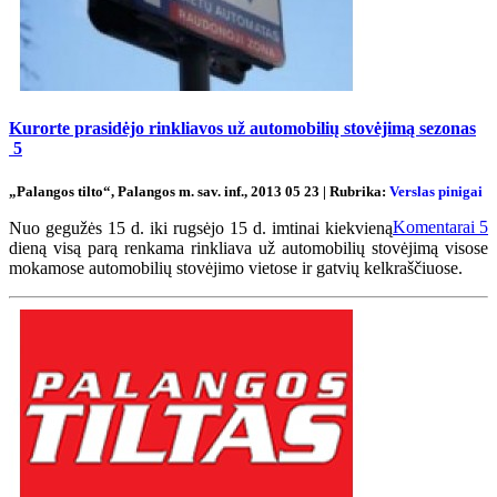
Kurorte prasidėjo rinkliavos už automobilių stovėjimą sezonas
5
„Palangos tilto“, Palangos m. sav. inf., 2013 05 23 | Rubrika:
Verslas pinigai
Komentarai
5
Nuo gegužės 15 d. iki rugsėjo 15 d. imtinai kiekvieną
dieną visą parą renkama rinkliava už automobilių stovėjimą visose
mokamose automobilių stovėjimo vietose ir gatvių kelkraščiuose.