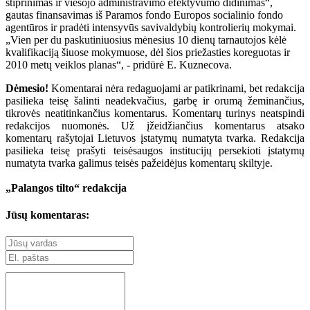
stiprinimas ir viešojo administravimo efektyvumo didinimas“,
gautas finansavimas iš Paramos fondo Europos socialinio fondo
agentūros ir pradėti intensyvūs savivaldybių kontrolierių mokymai.
„Vien per du paskutiniuosius mėnesius 10 dienų tarnautojos kėlė
kvalifikaciją šiuose mokymuose, dėl šios priežasties koreguotas ir
2010 metų veiklos planas“, - pridūrė E. Kuznecova.
Dėmesio!
Komentarai nėra redaguojami ar patikrinami, bet redakcija
pasilieka teisę šalinti neadekvačius, garbę ir orumą žeminančius,
tikrovės neatitinkančius komentarus. Komentarų turinys neatspindi
redakcijos nuomonės. Už įžeidžiančius komentarus atsako
komentarų rašytojai Lietuvos įstatymų numatyta tvarka. Redakcija
pasilieka teisę prašyti teisėsaugos institucijų persekioti įstatymų
numatyta tvarka galimus teisės pažeidėjus komentarų skiltyje.
„Palangos tilto“ redakcija
Jūsų komentaras: