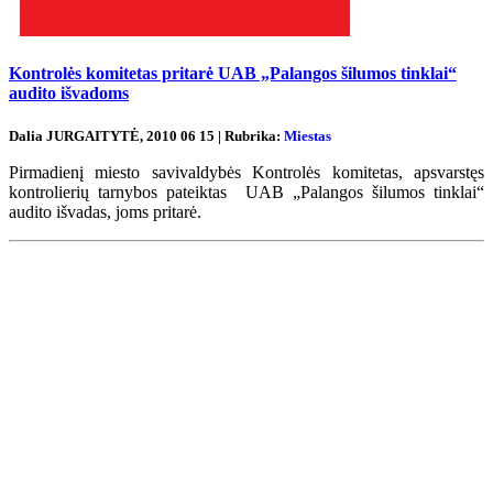
Kontrolės komitetas pritarė UAB „Palangos šilumos tinklai“
audito išvadoms
Dalia JURGAITYTĖ, 2010 06 15 | Rubrika:
Miestas
Pirmadienį miesto savivaldybės Kontrolės komitetas, apsvarstęs
kontrolierių tarnybos pateiktas UAB „Palangos šilumos tinklai“
audito išvadas, joms pritarė.
Renginių kalendorius