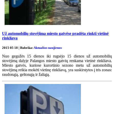
Už automobilių stovėjimą miesto gatvėse pradėta rinkti vietinė
rinkliava
2015 05 18 | Rubrika:
Aktualios naujienos
Nuo gegužės 15 dienos iki rugsėjo 15 dienos už automobilių
stovėjimą dalyje Palangos miesto gatvių renkama vietinė rinkliava.
Miesto gatvės, kuriose kurortinio sezono metu už automobilių
stovėjimą reikia mokėti vietinę rinkliavą, yra suskirstytos į tris zonas:
raudonąją, geltonąją ir žaliąją.