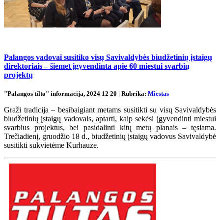
Palangos vadovai susitiko visų Savivaldybės biudžetinių įstaigų
direktoriais – šiemet įgyvendinta apie 60 miestui svarbių
projektų
"Palangos tilto" informacija, 2024 12 20 | Rubrika:
Miestas
Graži tradicija – besibaigiant metams susitikti su visų Savivaldybės
biudžetinių įstaigų vadovais, aptarti, kaip sekėsi įgyvendinti miestui
svarbius projektus, bei pasidalinti kitų metų planais – tęsiama.
Trečiadienį, gruodžio 18 d., biudžetinių įstaigų vadovus Savivaldybė
susitikti sukvietėme Kurhauze.