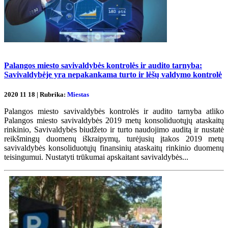
Palangos miesto savivaldybės kontrolės ir audito tarnyba:
Savivaldybėje yra nepakankama turto ir lėšų valdymo kontrolė
2020 11 18 | Rubrika:
Miestas
Palangos miesto savivaldybės kontrolės ir audito tarnyba atliko
Palangos miesto savivaldybės 2019 metų konsoliduotųjų ataskaitų
rinkinio, Savivaldybės biudžeto ir turto naudojimo auditą ir nustatė
reikšmingų duomenų iškraipymų, turėjusių įtakos 2019 metų
savivaldybės konsoliduotųjų finansinių ataskaitų rinkinio duomenų
teisingumui. Nustatyti trūkumai apskaitant savivaldybės...