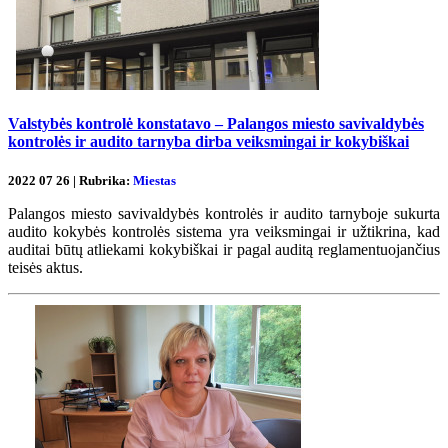
Valstybės kontrolė konstatavo – Palangos miesto savivaldybės
kontrolės ir audito tarnyba dirba veiksmingai ir kokybiškai
2022 07 26 | Rubrika:
Miestas
Palangos miesto savivaldybės kontrolės ir audito tarnyboje sukurta
audito kokybės kontrolės sistema yra veiksmingai ir užtikrina, kad
auditai būtų atliekami kokybiškai ir pagal auditą reglamentuojančius
teisės aktus.