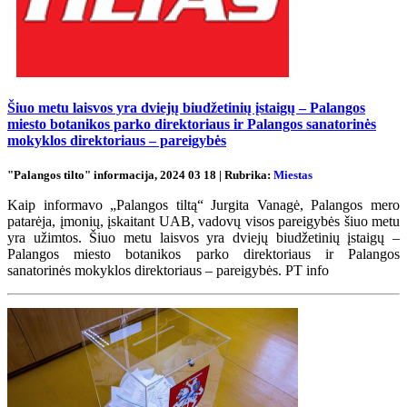
Šiuo metu laisvos yra dviejų biudžetinių įstaigų – Palangos
miesto botanikos parko direktoriaus ir Palangos sanatorinės
mokyklos direktoriaus – pareigybės
"Palangos tilto" informacija, 2024 03 18 | Rubrika:
Miestas
Kaip informavo „Palangos tiltą“ Jurgita Vanagė, Palangos mero
patarėja, įmonių, įskaitant UAB, vadovų visos pareigybės šiuo metu
yra užimtos. Šiuo metu laisvos yra dviejų biudžetinių įstaigų –
Palangos miesto botanikos parko direktoriaus ir Palangos
sanatorinės mokyklos direktoriaus – pareigybės. PT info