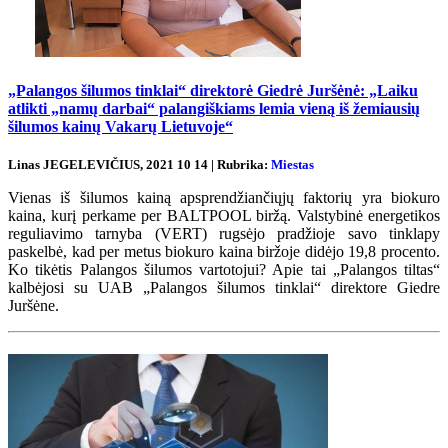
„Palangos šilumos tinklai“ direktorė Giedrė Juršėnė: „Laiku
atlikti „namų darbai“ palangiškiams lemia vieną iš žemiausių
šilumos kainų Vakarų Lietuvoje“
Linas JEGELEVIČIUS, 2021 10 14 | Rubrika:
Miestas
Vienas iš šilumos kainą apsprendžiančiųjų faktorių yra biokuro
kaina, kurį perkame per BALTPOOL biržą. Valstybinė energetikos
reguliavimo tarnyba (VERT) rugsėjo pradžioje savo tinklapy
paskelbė, kad per metus biokuro kaina biržoje didėjo 19,8 procento.
Ko tikėtis Palangos šilumos vartotojui? Apie tai „Palangos tiltas“
kalbėjosi su UAB „Palangos šilumos tinklai“ direktore Giedre
Juršėne.