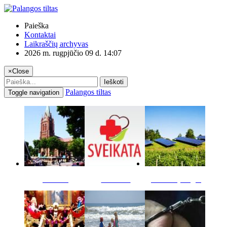
Paieška
Kontaktai
Laikraščių archyvas
2026 m. rugpjūčio 09 d. 14:07
×
Close
Ieškoti
Palangos tiltas
Toggle navigation
Miestas
Sveikata
Verslas pinigai