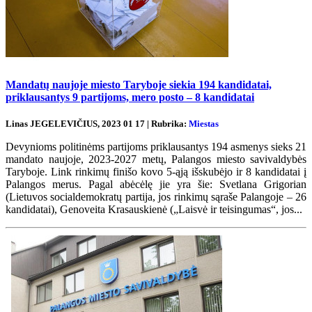
Mandatų naujoje miesto Taryboje siekia 194 kandidatai,
priklausantys 9 partijoms, mero posto – 8 kandidatai
Linas JEGELEVIČIUS, 2023 01 17 | Rubrika:
Miestas
Devynioms politinėms partijoms priklausantys 194 asmenys sieks 21
mandato naujoje, 2023-2027 metų, Palangos miesto savivaldybės
Taryboje. Link rinkimų finišo kovo 5-ąją išskubėjo ir 8 kandidatai į
Palangos merus. Pagal abėcėlę jie yra šie: Svetlana Grigorian
(Lietuvos socialdemokratų partija, jos rinkimų sąraše Palangoje – 26
kandidatai), Genoveita Krasauskienė („Laisvė ir teisingumas“, jos...