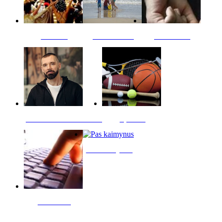
Kultūra
Jūros vaikai
Kriminalai
PT redaktoriaus skiltis
Sportas
Pas kaimynus
Skelbimai