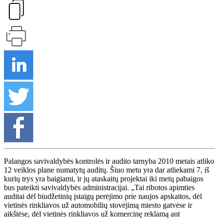
Palangos savivaldybės kontrolės ir audito tarnyba 2010 metais atliko
12 veiklos plane numatytų auditų. Šiuo metu yra dar atliekami 7, iš
kurių trys yra baigiami, ir jų ataskaitų projektai iki metų pabaigos
bus pateikti savivaldybės administracijai. „Tai ribotos apimties
auditai dėl biudžetinių įstaigų perėjimo prie naujos apskaitos, dėl
vietinės rinkliavos už automobilių stovėjimą miesto gatvėse ir
aikštėse, dėl vietinės rinkliavos už komercinę reklamą ant