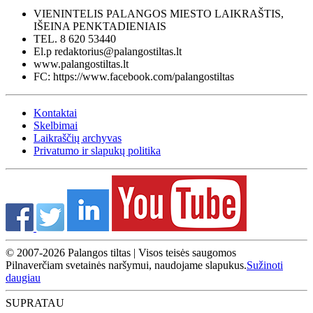
VIENINTELIS PALANGOS MIESTO LAIKRAŠTIS,
IŠEINA PENKTADIENIAIS
TEL. 8 620 53440
El.p redaktorius@palangostiltas.lt
www.palangostiltas.lt
FC: https://www.facebook.com/palangostiltas
Kontaktai
Skelbimai
Laikraščių archyvas
Privatumo ir slapukų politika
© 2007-2026 Palangos tiltas | Visos teisės saugomos
Pilnaverčiam svetainės naršymui, naudojame slapukus.
Sužinoti
daugiau
SUPRATAU