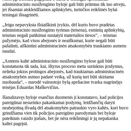
administracinio nusižengimo byloje gali būti priimtas tik tuo atveju,
jei išsamiai atskleidžiamos aplinkybės, turinčios reikšmės bylai
teisingai išnagrinėti.
„Jeigu nepavyksta išsiaiškinti įvykio, dėl kurio buvo pradėtas
administracinio nusižengimo tyrimas (teisena), esminių aplinkybių,
teismas negali patikimai nustatyti materialios tiesos“, – teismas
pažymėjo, kad visos abejonės ir neaiškumai, kurie negali būti
pašalinti, aiškintini administracinėn atsakomybėn traukiamo asmens
naudai.
„Asmens kaltė administracinio nusižengimo bylose gali būti
konstatuota tik tada, kai, ištyrus proceso metu surinktus įrodymus,
nelieka jokios protingos abejonės, kad traukiamas administracinėn
atsakomybėn asmuo padarė veiką, už kurią turi būti skiriama
nuobauda“, – nurodė vairuotojo bylą apeliacine tvarka nagrinėjęs
teisėjas Eduardas Maškevičius.
Išanalizavęs byloje esančius duomenis ji konstatavo, kad policijos
pareigūnai nesurinko pakankamai įrodymų, leidžiančių daryti
neabejotiną išvadą dėl atsakomybėn patraukto vyro kaltės, kuri buvo
grindžiama vien tik policijos pareigūno parodymais bei byloje
pateiktais vaizdo įrašais, bet jie nėra reikšmingi ir jų nepakanka
kaltei pagrįsti.