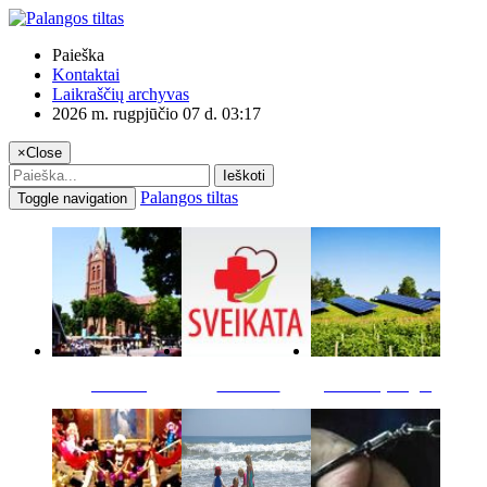
Paieška
Kontaktai
Laikraščių archyvas
2026 m. rugpjūčio 07 d. 03:17
×
Close
Ieškoti
Palangos tiltas
Toggle navigation
Miestas
Sveikata
Verslas pinigai