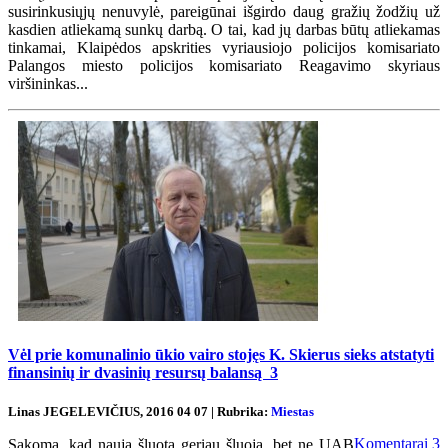
susirinkusiųjų nenuvylė, pareigūnai išgirdo daug gražių žodžių už
kasdien atliekamą sunkų darbą. O tai, kad jų darbas būtų atliekamas
tinkamai, Klaipėdos apskrities vyriausiojo policijos komisariato
Palangos miesto policijos komisariato Reagavimo skyriaus
viršininkas...
Vėl prie komunalinio ūkio vairo stojęs K. Skierus sieks atstatyti
finansinių ir dvasinių resursų balansą
3
Linas JEGELEVIČIUS, 2016 04 07 | Rubrika:
Miestas
Komentarai
3
Sakoma, kad nauja šluota geriau šluoja, bet ne UAB