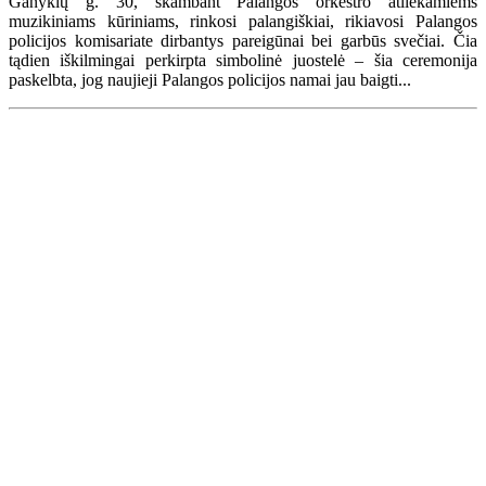
Ganyklų g. 30, skambant Palangos orkestro atliekamiems
muzikiniams kūriniams, rinkosi palangiškiai, rikiavosi Palangos
policijos komisariate dirbantys pareigūnai bei garbūs svečiai. Čia
tądien iškilmingai perkirpta simbolinė juostelė – šia ceremonija
paskelbta, jog naujieji Palangos policijos namai jau baigti...
Renginių kalendorius