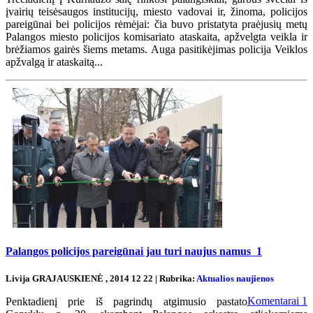
įvairių teisėsaugos institucijų, miesto vadovai ir, žinoma, policijos
pareigūnai bei policijos rėmėjai: čia buvo pristatyta praėjusių metų
Palangos miesto policijos komisariato ataskaita, apžvelgta veikla ir
brėžiamos gairės šiems metams. Auga pasitikėjimas policija Veiklos
apžvalgą ir ataskaitą...
Palangos policijos pareigūnai jau turi naujus namus
1
Livija GRAJAUSKIENĖ , 2014 12 22 | Rubrika:
Aktualios naujienos
Komentarai
1
Penktadienį prie iš pagrindų atgimusio pastato