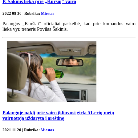
P. Šakinis lieka prie „Kuršių“ vairo
2022 08 30 | Rubrika:
Miestas
Palangos „Kuršiai“ oficialiai paskelbė, kad prie komandos vairo
lieka vyr. treneris Povilas Šakinis.
Palangoje naktį prie vairo įkliuvusi girta 51-erių metų
vairuotoja uždaryta į areštinę
2021 11 26 | Rubrika:
Miestas