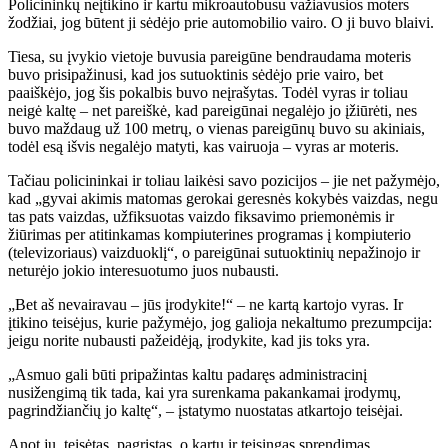
Policininkų neįtikino ir kartu mikroautobusu važiavusios moters
žodžiai, jog būtent ji sėdėjo prie automobilio vairo. O ji buvo blaivi.
Tiesa, su įvykio vietoje buvusia pareigūne bendraudama moteris
buvo prisipažinusi, kad jos sutuoktinis sėdėjo prie vairo, bet
paaiškėjo, jog šis pokalbis buvo neįrašytas. Todėl vyras ir toliau
neigė kaltę – net pareiškė, kad pareigūnai negalėjo jo įžiūrėti, nes
buvo maždaug už 100 metrų, o vienas pareigūnų buvo su akiniais,
todėl esą išvis negalėjo matyti, kas vairuoja – vyras ar moteris.
Tačiau policininkai ir toliau laikėsi savo pozicijos – jie net pažymėjo,
kad „gyvai akimis matomas gerokai geresnės kokybės vaizdas, negu
tas pats vaizdas, užfiksuotas vaizdo fiksavimo priemonėmis ir
žiūrimas per atitinkamas kompiuterines programas į kompiuterio
(televizoriaus) vaizduoklį“, o pareigūnai sutuoktinių nepažinojo ir
neturėjo jokio interesuotumo juos nubausti.
„Bet aš nevairavau – jūs įrodykite!“ – ne kartą kartojo vyras. Ir
įtikino teisėjus, kurie pažymėjo, jog galioja nekaltumo prezumpcija:
jeigu norite nubausti pažeidėją, įrodykite, kad jis toks yra.
„Asmuo gali būti pripažintas kaltu padaręs administracinį
nusižengimą tik tada, kai yra surenkama pakankamai įrodymų,
pagrindžiančių jo kaltę“, – įstatymo nuostatas atkartojo teisėjai.
Anot jų, teisėtas, pagrįstas, o kartu ir teisingas sprendimas