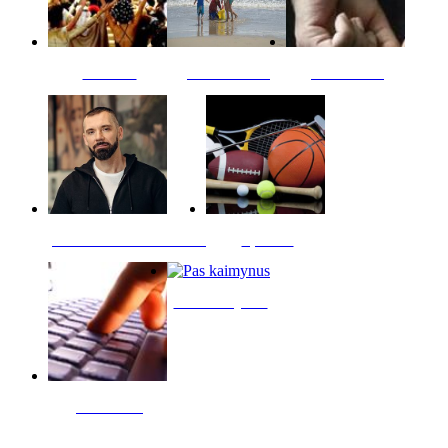
Kultūra
Jūros vaikai
Kriminalai
PT redaktoriaus skiltis
Sportas
Pas kaimynus
Skelbimai