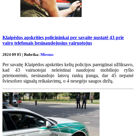
Klaipėdos apskrities policininkai per savaitę nustatė 43 prie
vairo telefonais besinaudojusius vairuotojus
2024 09 05 | Rubrika:
Miestas
Per savaitę Klaipėdos apskrities kelių policijos pareigūnai užfiksavo,
kad 43 vairuotojai neleistinai naudojosi mobiliojo ryšio
priemonėmis, nesinaudojo laisvų rankų įranga, dar 45 nepaisė
šviesoforo signalų reikalavimų, o 4 nesegėjo saugos diržų.