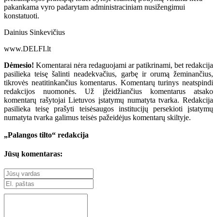
pakankama vyro padarytam administraciniam nusižengimui
konstatuoti.
Dainius Sinkevičius
www.DELFI.lt
Dėmesio!
Komentarai nėra redaguojami ar patikrinami, bet redakcija
pasilieka teisę šalinti neadekvačius, garbę ir orumą žeminančius,
tikrovės neatitinkančius komentarus. Komentarų turinys neatspindi
redakcijos nuomonės. Už įžeidžiančius komentarus atsako
komentarų rašytojai Lietuvos įstatymų numatyta tvarka. Redakcija
pasilieka teisę prašyti teisėsaugos institucijų persekioti įstatymų
numatyta tvarka galimus teisės pažeidėjus komentarų skiltyje.
„Palangos tilto“ redakcija
Jūsų komentaras: