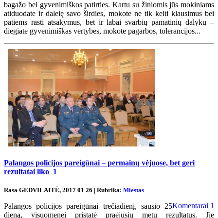
bagažo bei gyvenimiškos patirties. Kartu su žiniomis jūs mokiniams
atiduodate ir dalelę savo širdies, mokote ne tik kelti klausimus bei
patiems rasti atsakymus, bet ir labai svarbių pamatinių dalykų –
diegiate gyvenimiškas vertybes, mokote pagarbos, tolerancijos...
Palangos policijos pareigūnai – permainų vėjuose, bet geri
rezultatai liko
1
Rasa GEDVILAITĖ, 2017 01 26 | Rubrika:
Miestas
Komentarai
1
Palangos policijos pareigūnai trečiadienį, sausio 25
dieną, visuomenei pristatė praėjusių metų rezultatus. Jie