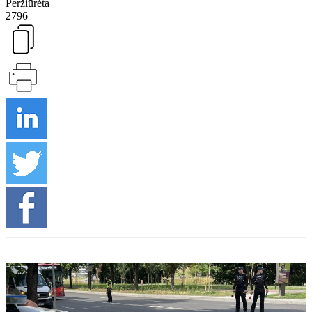
Peržiūrėta
2796