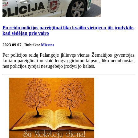
Po reido policijos pareigūnai liko kvailio vietoje: o jūs įrodykite,
kad sėdėjau prie vairo
2023 09 07 | Rubrika:
Miestas
Per policijos reidą Palangoje įkliuvęs vienas Žemaitijos gyventojas,
kuriam pareigūnai nustatė lengvą girtumo laipsnį, liko nenubaustas,
nes policijos tyrėjai nesugebėjo įrodyti jo kaltės.