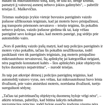
matant tik mikroautobuso šoną, kurį, be kita ko, dengė krūmai,
pamatyti jį vairavusį asmenį nebuvo jokios galimybės“, – pabrėžė
teisėjas E. Maškevičius.
Teismas suabejojo įvykio vietoje buvusios pareigūnės vaizdo
įrašuose užfiksuotais teiginiais, kad jai moteris buvo prisipažinusi,
jog transporto priemonės nevairavo – teisėjo teigimu, šis pokalbis
nebuvo įrašytas, vaizdo įrašuose girdima tik tai, kaip vėliau
pareigūnė savo kolegai sako, kad moteris paneigė, jog sėdėjo prie
automobilio vairo.
„Nors iš pateiktų vaizdo įrašų matyti, kad tarp policijos pareigūnės ir
moters vyko pokalbis, tačiau šis pokalbis neužfiksuotas, todėl
pasikliauti vien tik pareigūnės teiginiais, jog moteris prisipažino
mikroautobuso nevairavusi, šią aplinkybę jai kategoriškai neigiant,
nėra pagrindo konstatuoti kaltės – šios aplinkybės jokie objektyvūs
bylos duomenys nepatvirtina“, – nurodė teisėjas.
Jis taip pat atkreipė dėmesį į policijos pareigūnų teiginius, kad
automobilį vairavo vyras, nes vėliau, kai mikroautobusui buvo leista
išvažiuoti, prie vairo atsisėdusi moteris, norėdama išvažiuoti, turėjo
sureguliuoti sėdynę.
„Tačiau tai patvirtinančių objektyvių duomenų byloje vėlgi nėra“, –
atkirto teismas, pabrėžęs, kad būtina laikytis nekaltumo
prezumpcijos principų, todėl byloje esančių įrodymų visuma nėra