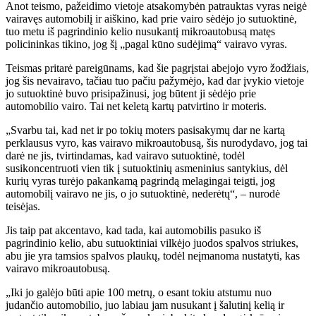
Anot teismo, pažeidimo vietoje atsakomybėn patrauktas vyras neigė
vairavęs automobilį ir aiškino, kad prie vairo sėdėjo jo sutuoktinė,
tuo metu iš pagrindinio kelio nusukantį mikroautobusą matęs
policininkas tikino, jog šį „pagal kūno sudėjimą“ vairavo vyras.
Teismas pritarė pareigūnams, kad šie pagrįstai abejojo vyro žodžiais,
jog šis nevairavo, tačiau tuo pačiu pažymėjo, kad dar įvykio vietoje
jo sutuoktinė buvo prisipažinusi, jog būtent ji sėdėjo prie
automobilio vairo. Tai net keletą kartų patvirtino ir moteris.
„Svarbu tai, kad net ir po tokių moters pasisakymų dar ne kartą
perklausus vyro, kas vairavo mikroautobusą, šis nurodydavo, jog tai
darė ne jis, tvirtindamas, kad vairavo sutuoktinė, todėl
susikoncentruoti vien tik į sutuoktinių asmeninius santykius, dėl
kurių vyras turėjo pakankamą pagrindą melagingai teigti, jog
automobilį vairavo ne jis, o jo sutuoktinė, nederėtų“, – nurodė
teisėjas.
Jis taip pat akcentavo, kad tada, kai automobilis pasuko iš
pagrindinio kelio, abu sutuoktiniai vilkėjo juodos spalvos striukes,
abu jie yra tamsios spalvos plaukų, todėl neįmanoma nustatyti, kas
vairavo mikroautobusą.
„Iki jo galėjo būti apie 100 metrų, o esant tokiu atstumu nuo
judančio automobilio, juo labiau jam nusukant į šalutinį kelią ir