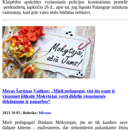
Klaipėdos apskrities vyriausiasis policijos komisariatas pranešė
penktadienį, lapkričio 26 d., apie tai, jog šiąnakt Palangoje sulaikyta
vairuotoja, kuri prie vairo sėdo būdama neblaivi.
Meras Šarūnas Vaitkus: „Mieli pedagogai, visi jūs esate ir
visuomet išliksite Mokytojai, verti didelio visuomenės
dėkingumo ir pagarbos“
2021 10 05 | Rubrika:
Miestas
Mieli pedagogai! Būdami Mokytojais, jūs ne tik kasdien save
dalijate kitiems – mažesniems, dar neturintiems pakankamo žinių