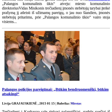
„Palangos komunalinis ūkis“ atveju: miesto komunalinio
direktoriusVidas Misikonis trečiadienį įmonės stebėtojų tarybai įteikė
prašymą jį atleisti iš užimamų pareigų, o jau nuo šiandien, įmonės
stebėtojų pritarimu, prie „Palangos komunalinio ūkio“ vairo stoja
visiems...
Palangos policijos pareigūnai: „Būkim bendruomeniški, būkim
atsakingi“
Livija GRAJAUSKIENĖ , 2015 01 15 | Rubrika:
Miestas
Trečiadienį į Kurhauzo salę rinkosi palangiškiai, garbūs svečiai iš