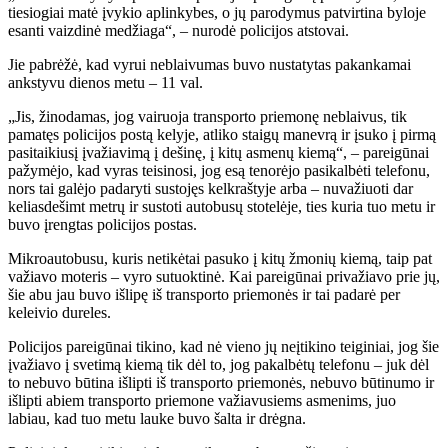
tiesiogiai matė įvykio aplinkybes, o jų parodymus patvirtina byloje
esanti vaizdinė medžiaga“, – nurodė policijos atstovai.
Jie pabrėžė, kad vyrui neblaivumas buvo nustatytas pakankamai
ankstyvu dienos metu – 11 val.
„Jis, žinodamas, jog vairuoja transporto priemonę neblaivus, tik
pamatęs policijos postą kelyje, atliko staigų manevrą ir įsuko į pirmą
pasitaikiusį įvažiavimą į dešinę, į kitų asmenų kiemą“, – pareigūnai
pažymėjo, kad vyras teisinosi, jog esą tenorėjo pasikalbėti telefonu,
nors tai galėjo padaryti sustojęs kelkraštyje arba – nuvažiuoti dar
keliasdešimt metrų ir sustoti autobusų stotelėje, ties kuria tuo metu ir
buvo įrengtas policijos postas.
Mikroautobusu, kuris netikėtai pasuko į kitų žmonių kiemą, taip pat
važiavo moteris – vyro sutuoktinė. Kai pareigūnai privažiavo prie jų,
šie abu jau buvo išlipę iš transporto priemonės ir tai padarė per
keleivio dureles.
Policijos pareigūnai tikino, kad nė vieno jų neįtikino teiginiai, jog šie
įvažiavo į svetimą kiemą tik dėl to, jog pakalbėtų telefonu – juk dėl
to nebuvo būtina išlipti iš transporto priemonės, nebuvo būtinumo ir
išlipti abiem transporto priemone važiavusiems asmenims, juo
labiau, kad tuo metu lauke buvo šalta ir drėgna.