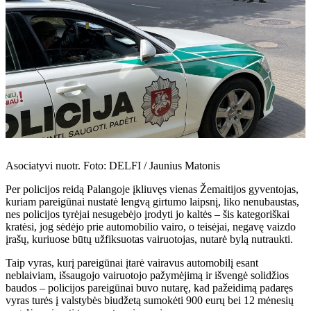
Asociatyvi nuotr. Foto: DELFI / Jaunius Matonis
Per policijos reidą Palangoje įkliuvęs vienas Žemaitijos gyventojas,
kuriam pareigūnai nustatė lengvą girtumo laipsnį, liko nenubaustas,
nes policijos tyrėjai nesugebėjo įrodyti jo kaltės – šis kategoriškai
kratėsi, jog sėdėjo prie automobilio vairo, o teisėjai, negavę vaizdo
įrašų, kuriuose būtų užfiksuotas vairuotojas, nutarė bylą nutraukti.
Taip vyras, kurį pareigūnai įtarė vairavus automobilį esant
neblaiviam, išsaugojo vairuotojo pažymėjimą ir išvengė solidžios
baudos – policijos pareigūnai buvo nutarę, kad pažeidimą padaręs
vyras turės į valstybės biudžetą sumokėti 900 eurų bei 12 mėnesių