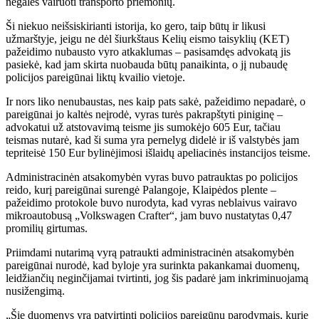
negalės vairuoti transporto priemonių.
Ši niekuo neišsiskirianti istorija, ko gero, taip būtų ir likusi
užmarštyje, jeigu ne dėl šiurkštaus Kelių eismo taisyklių (KET)
pažeidimo nubausto vyro atkaklumas – pasisamdęs advokatą jis
pasiekė, kad jam skirta nuobauda būtų panaikinta, o jį nubaudę
policijos pareigūnai liktų kvailio vietoje.
Ir nors liko nenubaustas, nes kaip pats sakė, pažeidimo nepadarė, o
pareigūnai jo kaltės neįrodė, vyras turės pakrapštyti piniginę –
advokatui už atstovavimą teisme jis sumokėjo 605 Eur, tačiau
teismas nutarė, kad ši suma yra pernelyg didelė ir iš valstybės jam
tepriteisė 150 Eur bylinėjimosi išlaidų apeliacinės instancijos teisme.
Administracinėn atsakomybėn vyras buvo patrauktas po policijos
reido, kurį pareigūnai surengė Palangoje, Klaipėdos plente –
pažeidimo protokole buvo nurodyta, kad vyras neblaivus vairavo
mikroautobusą „Volkswagen Crafter“, jam buvo nustatytas 0,47
promilių girtumas.
Priimdami nutarimą vyrą patraukti administracinėn atsakomybėn
pareigūnai nurodė, kad byloje yra surinkta pakankamai duomenų,
leidžiančių neginčijamai tvirtinti, jog šis padarė jam inkriminuojamą
nusižengimą.
„Šie duomenys yra patvirtinti policijos pareigūnų parodymais, kurie