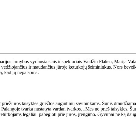
arijos tarnybos vyriausiaisiais inspektoriais Valdžiu Flaksu, Marija Valau
se vedžiojančius ir maudančius jūroje keturkojų šeimininkus. Nors beveik
tą, kad jų nepaisoma.
priežiūros taisyklės griežtos augintinių savininkams. Šunis draudžiama 
 Palangoje tvarka nustatyta vardan tvarkos. „Mes ne prieš taisykles. Šun
eturkojams legaliai pabėgioti prie jūros, įrengimo. Gyvūnai ne ką daugi