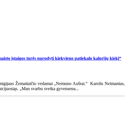
aisto įstaigos turės nurodyti kiekvieno patiekalo kalorijų kiekį“
 Remigijaus Žemaitaičio vedamai „Nemuno Aušrai.“ Karolis Neimantas,
nicijuosiąs. „Man svarbu sveika gyvensena...