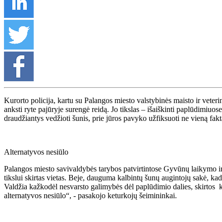
Kurorto policija, kartu su Palangos miesto valstybinės maisto ir veterin
anksti ryte pajūryje surengė reidą. Jo tikslas – išaiškinti paplūdimiuo
draudžiantys vedžioti šunis, prie jūros pavyko užfiksuoti ne vieną fak
Alternatyvos nesiūlo
Palangos miesto savivaldybės tarybos patvirtintose Gyvūnų laikymo ir 
tikslui skirtas vietas. Beje, dauguma kalbintų šunų augintojų sakė, kad
Valdžia kažkodėl nesvarsto galimybės dėl paplūdimio dalies, skirtos k
alternatyvos nesiūlo“, - pasakojo keturkojų šeimininkai.