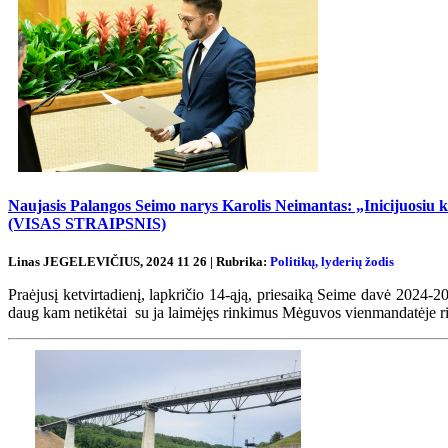
Naujasis Palangos Seimo narys Karolis Neimantas: „Inicijuosiu kalo
(VISAS STRAIPSNIS)
Linas JEGELEVIČIUS, 2024 11 26 | Rubrika:
Politikų, lyderių žodis
Praėjusį ketvirtadienį, lapkričio 14-ąją, priesaiką Seime davė 202
daug kam netikėtai su ja laimėjęs rinkimus Mėguvos vienmandatėje rink