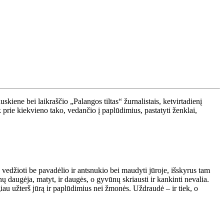
skiene bei laikraščio „Palangos tiltas“ žurnalistais, ketvirtadienį
 prie kiekvieno tako, vedančio į paplūdimius, pastatyti ženklai,
vedžioti be pavadėlio ir antsnukio bei maudyti jūroje, išskyrus tam
ų daugėja, matyt, ir daugės, o gyvūnų skriausti ir kankinti nevalia.
au užterš jūrą ir paplūdimius nei žmonės. Uždraudė – ir tiek, o