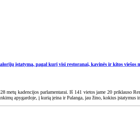
rijų įstatymą, pagal kurį visi restoranai, kavinės ir kitos viešos m
4-2028 metų kadencijos parlamentarai. Iš 141 vietos jame 20 priklauso
imų apygardoje, į kurią įeina ir Palanga, jau žino, kokius įstatymus i