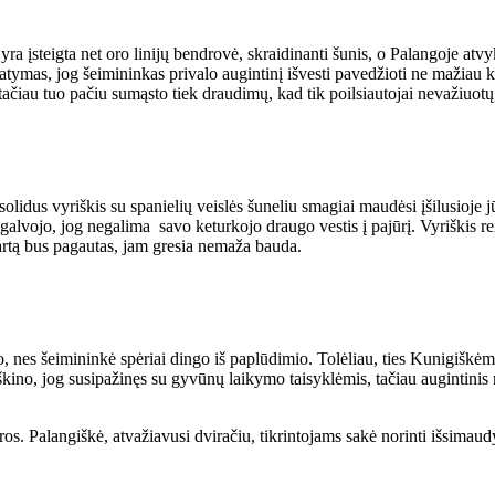
ra įsteigta net oro linijų bendrovė, skraidinanti šunis, o Palangoje at
atymas, jog šeimininkas privalo augintinį išvesti pavedžioti ne mažiau 
tačiau tuo pačiu sumąsto tiek draudimų, kad tik poilsiautojai nevažiuotų,“
olidus vyriškis su spanielių veislės šuneliu smagiai maudėsi įšilusioje j
pagalvojo, jog negalima savo keturkojo draugo vestis į pajūrį. Vyriškis re
artą bus pagautas, jam gresia nemaža bauda.
yko, nes šeimininkė spėriai dingo iš paplūdimio. Tolėliau, ties Kunigiškė
kino, jog susipažinęs su gyvūnų laikymo taisyklėmis, tačiau augintinis 
ros. Palangiškė, atvažiavusi dviračiu, tikrintojams sakė norinti išsimaudy