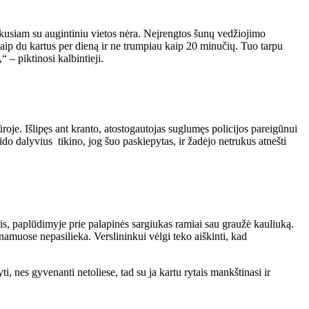
vykusiam su augintiniu vietos nėra. Neįrengtos šunų vedžiojimo
kaip du kartus per dieną ir ne trumpiau kaip 20 minučių. Tuo tarpu
 – piktinosi kalbintieji.
ūroje. Išlipęs ant kranto, atostogautojas suglumęs policijos pareigūnui
ido dalyvius tikino, jog šuo paskiepytas, ir žadėjo netrukus atnešti
mis, paplūdimyje prie palapinės sargiukas ramiai sau graužė kauliuką.
namuose nepasilieka. Verslininkui vėlgi teko aiškinti, kad
ti, nes gyvenanti netoliese, tad su ja kartu rytais mankštinasi ir