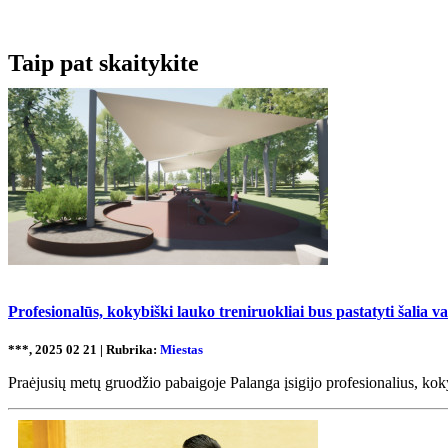
Taip pat skaitykite
Profesionalūs, kokybiški lauko treniruokliai bus pastatyti šalia v
***, 2025 02 21 | Rubrika:
Miestas
Praėjusių metų gruodžio pabaigoje Palanga įsigijo profesionalius, kokyb