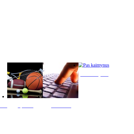
Pas kaimynus
ltis
Sportas
Skelbimai