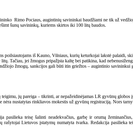
ininko Rimo Pociaus, augintinių savininkai baudžiami ne tik už vedžioj
imt šunų savininkų, kuriems skirtos iki 100 litų baudos.
ms poilsiautojams iš Kauno, Vilniaus, kurių keturkojai lakstė palaidi, s
litų. Tačiau, jei žmogus pripažįsta kaltę bei patikina, kad nebenusiženg
žiojo žmogų, sankcijos gali būti itin griežtos – augintinio savininkui ga
tų teigimu, jų pareiga – tikrinti, ar nepažeidinėjamas LR gyvūnų globos 
 nėra nustatytas rinkliavos mokestis už gyvūnų registraciją. Nors tarnybo
a pasilieka teisę šalinti neadekvačius, garbę ir orumą žeminančius,
ašytojai Lietuvos įstatymų numatyta tvarka. Redakcija pasilieka teisę