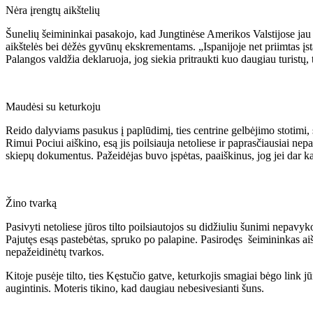
Nėra įrengtų aikštelių
Šunelių šeimininkai pasakojo, kad Jungtinėse Amerikos Valstijose jau y
aikštelės bei dėžės gyvūnų ekskrementams. „Ispanijoje net priimtas įst
Palangos valdžia deklaruoja, jog siekia pritraukti kuo daugiau turistų, 
Maudėsi su keturkoju
Reido dalyviams pasukus į paplūdimį, ties centrine gelbėjimo stotimi, s
Rimui Pociui aiškino, esą jis poilsiauja netoliese ir paprasčiausiai ne
skiepų dokumentus. Pažeidėjas buvo įspėtas, paaiškinus, jog jei dar k
Žino tvarką
Pasivyti netoliese jūros tilto poilsiautojos su didžiuliu šunimi nepav
Pajutęs esąs pastebėtas, spruko po palapine. Pasirodęs šeimininkas aiš
nepažeidinėtų tvarkos.
Kitoje pusėje tilto, ties Kęstučio gatve, keturkojis smagiai bėgo link jū
augintinis. Moteris tikino, kad daugiau nebesivesianti šuns.