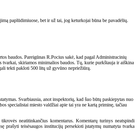
imą paplūdimiuose, bet ir už tai, jog keturkojai būna be pavadėlių.
kirtos baudos. Pareigūnas R.Pocius sakė, kad pagal Administracinių
s tvarkai, skiriamos minimalios baudos. Tų, kurie purkštauja ir aiškina
li tekti pakloti 500 litų už gyvūno nepriežiūrą.
įstatymas. Svarbiausia, anot inspektorių, kad šuo būtų paskiepytas nuo
s specialistai miesto valdžiai apie tai yra ne kartą priminę, tačiau
 tikrovės neatitinkančius komentarus. Komentarų turinys neatspindi
 prašyti teisėsaugos institucijų persekioti įstatymų numatyta tvarka