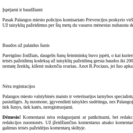
Įspėjami ir baudžiami
Pasak Palangos miesto policijos komisariato Prevencijos poskyrio virš
Už taisyklių pažeidimus per šių metų du vasaros mėnesius nubausta deš
Baudos už palaidus šunis
Pareigūno žodžiais, daugelis šunų šeimininkų buvo įspėti, o kai kurie
teisės pažeidimų kodeksą už taisyklių pažeidimą gresia baudos iki 200 
nematę ženklų, kišenė nukenčia svariau. Anot R.Pociaus, jei šuo apkand
Nėra registracijos
Palangos miesto valstybinės maisto ir veterinarijos tarnybos specialis
pasiutligės. Jų nuomone, įgyvendinti taisykles sudėtinga, nes Palangoje
tiek šunys, tiek katės, neregistruojami.
Dėmesio!
Komentarai nėra redaguojami ar patikrinami, bet redakcij
redakcijos nuomonės. Už įžeidžiančius komentarus atsako komentarų r
galimus teisės pažeidėjus komentarų skiltyje.