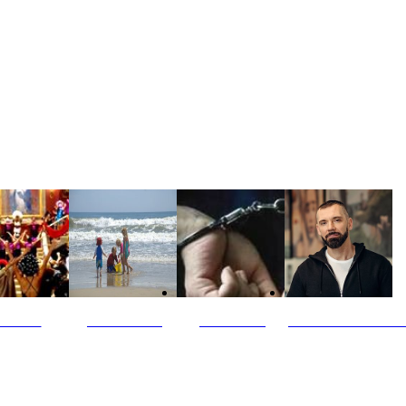
ultūra
Jūros vaikai
Kriminalai
PT redaktoriaus ski