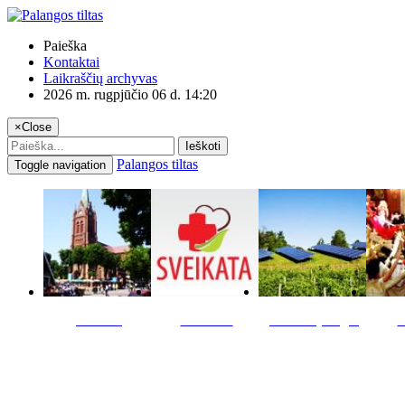
Paieška
Kontaktai
Laikraščių archyvas
2026 m. rugpjūčio 06 d. 14:20
×
Close
Ieškoti
Palangos tiltas
Toggle navigation
Miestas
Sveikata
Verslas pinigai
K