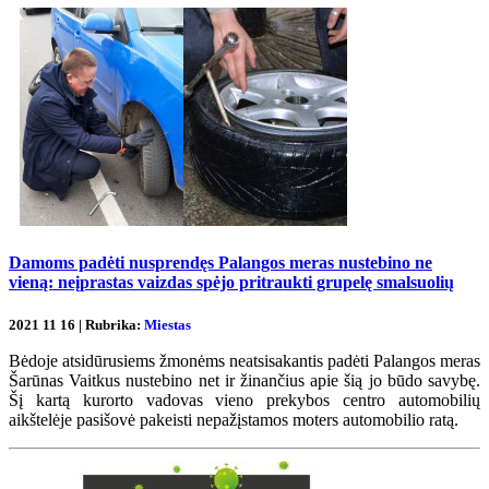
Damoms padėti nusprendęs Palangos meras nustebino ne
vieną: neįprastas vaizdas spėjo pritraukti grupelę smalsuolių
2021 11 16 | Rubrika:
Miestas
Bėdoje atsidūrusiems žmonėms neatsisakantis padėti Palangos meras
Šarūnas Vaitkus nustebino net ir žinančius apie šią jo būdo savybę.
Šį kartą kurorto vadovas vieno prekybos centro automobilių
aikštelėje pasišovė pakeisti nepažįstamos moters automobilio ratą.