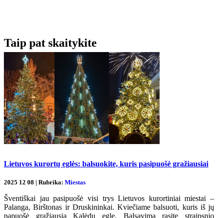
Taip pat skaitykite
Lietuvos kurortų eglės: balsuokite, kuris pasipuošė gražiausiai
2025 12 08 | Rubrika:
Miestas
Šventiškai jau pasipuošė visi trys Lietuvos kurortiniai miestai –
Palanga, Birštonas ir Druskininkai. Kviečiame balsuoti, kuris iš jų
papuošė gražiausią Kalėdų eglę. Balsavimą rasite straipsnio