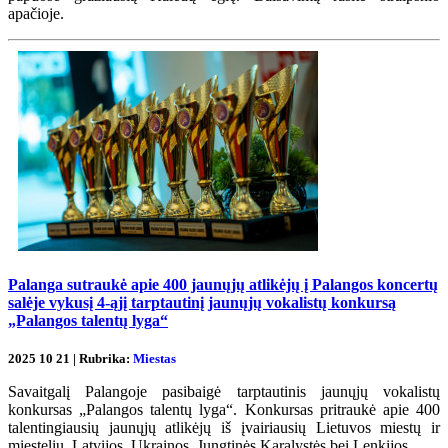
apačioje.
Palanga sutraukė apie 400 jaunųjų atlikėjų į Palangos koncertų
salėje vykusį 4-ąjį tarptautinį jaunųjų vokalistų konkursą
„Palangos talentų lyga“
2025 10 21 | Rubrika:
Miestas
Savaitgalį Palangoje pasibaigė tarptautinis jaunųjų vokalistų
konkursas „Palangos talentų lyga“. Konkursas pritraukė apie 400
talentingiausių jaunųjų atlikėjų iš įvairiausių Lietuvos miestų ir
miestelių, Latvijos, Ukrainos, Jungtinės Karalystės bei Lenkijos.