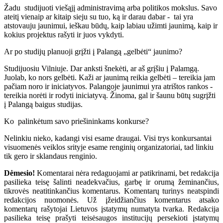
Žadu studijuoti viešąjį administravimą arba politikos mokslus. Savo
ateitį vienaip ar kitaip sieju su tuo, ką ir darau dabar - tai yra
atstovauju jaunimui, ieškau būdų, kaip labiau užimti jaunimą, kaip ir
kokius projektus rašyti ir juos vykdyti.
Ar po studijų planuoji grįžti į Palangą „gelbėti“ jaunimo?
Studijuosiu Vilniuje. Dar anksti šnekėti, ar aš grįšiu į Palamgą.
Juolab, ko nors gelbėti. Kaži ar jaunimą reikia gelbėti – tereikia jam
pačiam noro ir iniciatyvos. Palangoje jaunimui yra atrištos rankos -
tereikia norėti ir rodyti iniciatyvą. Žinoma, gal ir šaunu būtų sugrįžti
į Palangą baigus studijas.
Ko palinkėtum savo priešininkams konkurse?
Nelinkiu nieko, kadangi visi esame draugai. Visi trys konkursantai
visuomenės veiklos srityje esame renginių organizatoriai, tad linkiu
tik gero ir sklandaus renginio.
Dėmesio!
Komentarai nėra redaguojami ar patikrinami, bet redakcija
pasilieka teisę šalinti neadekvačius, garbę ir orumą žeminančius,
tikrovės neatitinkančius komentarus. Komentarų turinys neatspindi
redakcijos nuomonės. Už įžeidžiančius komentarus atsako
komentarų rašytojai Lietuvos įstatymų numatyta tvarka. Redakcija
pasilieka teisę prašyti teisėsaugos institucijų persekioti įstatymų