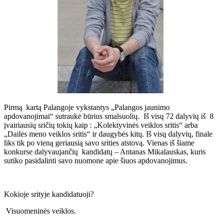
Pirmą kartą Palangoje vykstantys „Palangos jaunimo
apdovanojimai“ sutraukė būrius smalsuolių. Iš visų 72 dalyvių iš 8
įvairiausių sričių tokių kaip : „Kolektyvinės veiklos sritis“ arba
„Dailės meno veiklos sritis“ ir daugybės kitų. Iš visų dalyvių, finale
liks tik po vieną geriausią savo srities atstovą. Vienas iš šiame
konkurse dalyvaujančių kandidatų – Antanas Mikalauskas, kuris
sutiko pasidalinti savo nuomone apie šiuos apdovanojimus.
Kokioje srityje kandidatuoji?
Visuomeninės veiklos.