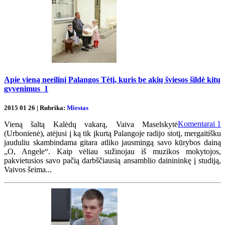
Apie vieną neeilinį Palangos Tėtį, kuris be akių šviesos šildė kitų
gyvenimus
1
2015 01 26 | Rubrika:
Miestas
Komentarai
1
Vieną šaltą Kalėdų vakarą, Vaiva Maselskytė
(Urbonienė), atėjusi į ką tik įkurtą Palangoje radijo stotį, mergaitišku
jauduliu skambindama gitara atliko jausmingą savo kūrybos dainą
„O, Angele“. Kaip vėliau sužinojau iš muzikos mokytojos,
pakvietusios savo pačią darbščiausią ansamblio dainininkę į studiją,
Vaivos šeima...