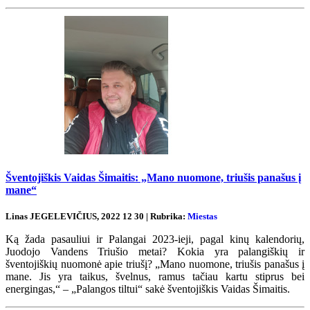
Šventojiškis Vaidas Šimaitis: „Mano nuomone, triušis panašus į
mane“
Linas JEGELEVIČIUS, 2022 12 30 | Rubrika:
Miestas
Ką žada pasauliui ir Palangai 2023-ieji, pagal kinų kalendorių,
Juodojo Vandens Triušio metai? Kokia yra palangiškių ir
šventojiškių nuomonė apie triušį? „Mano nuomone, triušis panašus į
mane. Jis yra taikus, švelnus, ramus tačiau kartu stiprus bei
energingas,“ – „Palangos tiltui“ sakė šventojiškis Vaidas Šimaitis.