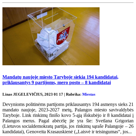
Mandatų naujoje miesto Taryboje siekia 194 kandidatai,
priklausantys 9 partijoms, mero posto – 8 kandidatai
Linas JEGELEVIČIUS, 2023 01 17 | Rubrika:
Miestas
Devynioms politinėms partijoms priklausantys 194 asmenys sieks 21
mandato naujoje, 2023-2027 metų, Palangos miesto savivaldybės
Taryboje. Link rinkimų finišo kovo 5-ąją išskubėjo ir 8 kandidatai į
Palangos merus. Pagal abėcėlę jie yra šie: Svetlana Grigorian
(Lietuvos socialdemokratų partija, jos rinkimų sąraše Palangoje – 26
kandidatai), Genoveita Krasauskienė („Laisvė ir teisingumas“, jos...