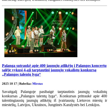
Palanga sutraukė apie 400 jaunųjų atlikėjų į Palangos koncertų
salėje vykusį 4-ąjį tarptautinį jaunųjų vokalistų konkursą
„Palangos talentų lyga“
2025 10 17 | Rubrika:
Miestas
Savaitgalį Palangoje pasibaigė tarptautinis jaunųjų vokalistų
konkursas „Palangos talentų lyga“. Konkursas pritraukė apie 400
talentingiausių jaunųjų atlikėjų iš įvairiausių Lietuvos miestų ir
miestelių, Latvijos, Ukrainos, Jungtinės Karalystės bei Lenkijos.