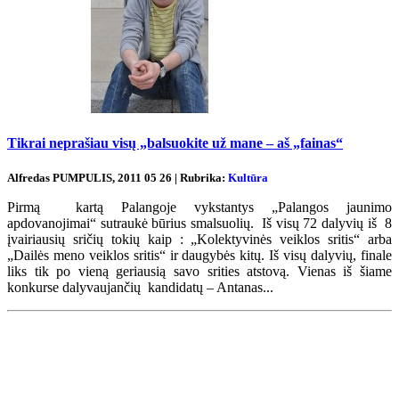
Tikrai neprašiau visų „balsuokite už mane – aš „fainas“
Alfredas PUMPULIS, 2011 05 26 | Rubrika:
Kultūra
Pirmą kartą Palangoje vykstantys „Palangos jaunimo
apdovanojimai“ sutraukė būrius smalsuolių. Iš visų 72 dalyvių iš 8
įvairiausių sričių tokių kaip : „Kolektyvinės veiklos sritis“ arba
„Dailės meno veiklos sritis“ ir daugybės kitų. Iš visų dalyvių, finale
liks tik po vieną geriausią savo srities atstovą. Vienas iš šiame
konkurse dalyvaujančių kandidatų – Antanas...
Renginių kalendorius