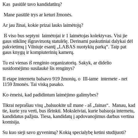
Kas pasiūlė tavo kandidatūrą?
Mane pasiūlė trys ar keturi žmonės.
Ar jau žinai, kokie prizai lauks laimėtojų?
Iš viso bus septyni laimėtojai ir 1 laimėtojas kolektyvas. Visi jie
gaus stiklinę išgraviruotą statulėlę. Derinami paskutiniai dalykai dėl
pakvietimų į Vilniuje esantį „LABAS nuotykių parką“. Taip pat
gaus knygų ir kompiuterinių kamerų.
Tu esi vienas iš renginio organizatorių. Sakyk, ar didelio
susidomėjimo susilaukė šis renginys?
II etape internetu balsavo 919 žmonių, o III-iame internete - net
1159 žmonės. Tai viską pasako.
Ko ėmeisi, kad padidintum laimėjimo galimybes?
Tikrai neprašiau visų „balsuokite už mane - aš „fainas“. Manau, kad
tie, kurie yra verti, bus išrinkti. Moksleiviai, kurie balsuoja internetu,
kandidatus pažįsta. Tiesa, kandidatų į apdovanojimus darbus vertina
komisija.
Su kuo sieji savo gyvenimą? Kokią specialybę ketini studijuoti?