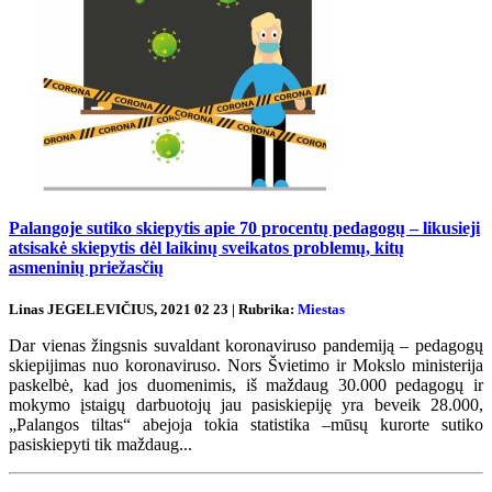
Palangoje sutiko skiepytis apie 70 procentų pedagogų – likusieji
atsisakė skiepytis dėl laikinų sveikatos problemų, kitų
asmeninių priežasčių
Linas JEGELEVIČIUS, 2021 02 23 | Rubrika:
Miestas
Dar vienas žingsnis suvaldant koronaviruso pandemiją – pedagogų
skiepijimas nuo koronaviruso. Nors Švietimo ir Mokslo ministerija
paskelbė, kad jos duomenimis, iš maždaug 30.000 pedagogų ir
mokymo įstaigų darbuotojų jau pasiskiepiję yra beveik 28.000,
„Palangos tiltas“ abejoja tokia statistika –mūsų kurorte sutiko
pasiskiepyti tik maždaug...