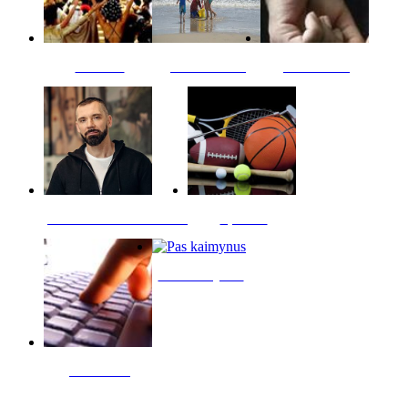
Kultūra
Jūros vaikai
Kriminalai
PT redaktoriaus skiltis
Sportas
Pas kaimynus
Skelbimai