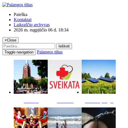
Paieška
Kontaktai
Laikraščių archyvas
2026 m. rugpjūčio 06 d. 18:34
×
Close
Ieškoti
Palangos tiltas
Toggle navigation
Miestas
Sveikata
Verslas pinigai