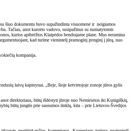
je su šiuo dokumentu buvo supažindinta visuomenė ir neigiamos
ryba. Tačiau, anot kurorto vadovo, susipažinus su numatytomis
os zonos, kurios apibrėžtos Klaipėdos bendrajame plane. Mus neramina
argumentuojant, kad turime vienintelį pramoginį įrenginį į jūrą, nuo
 vokiečių kompanija.
endusių laivų kapinynai. „Beje, šioje ketvirtojoje zonoje jūros gylis
not direktoriaus, būtų išdėstyti jūroje nuo Nemirsetos iki Kunigiškių.
mybių būtų jungtis prie sausumos tinklų, kita – prie Lietuvos-Švedijos
 tikrovės neatitinkančius komentarus. Komentarų turinys neatspindi