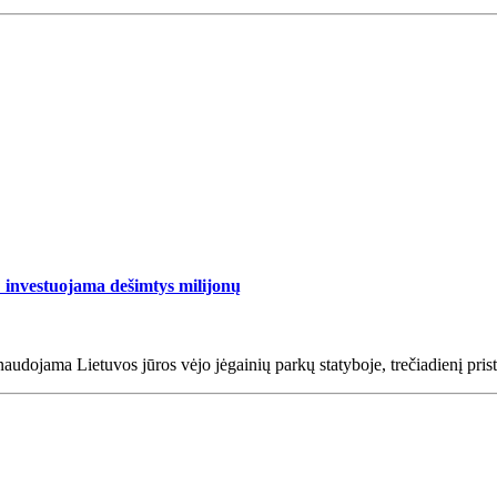
: investuojama dešimtys milijonų
audojama Lietuvos jūros vėjo jėgainių parkų statyboje, trečiadienį prist