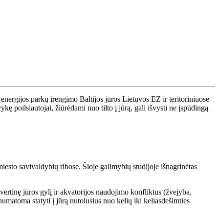
energijos parkų įrengimo Baltijos jūros Lietuvos EZ ir teritoriniuose
 poilsiautojai, žiūrėdami nuo tilto į jūrą, gali išvysti ne įspūdingą
miesto savivaldybių ribose. Šioje galimybių studijoje išnagrinėtas
vertinę jūros gylį ir akvatorijos naudojimo konfliktus (žvejyba,
umatoma statyti į jūrą nutolusius nuo kelių iki keliasdešimties