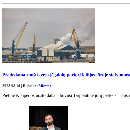
Pradedama ruoštis vėjo jėgainių parkų Baltijos jūroje statyboms
2023 08 10 | Rubrika:
Miestas
Pietinė Klaipėdos uosto dalis – buvusi Tarptautinė jūrų perkėla – bus n