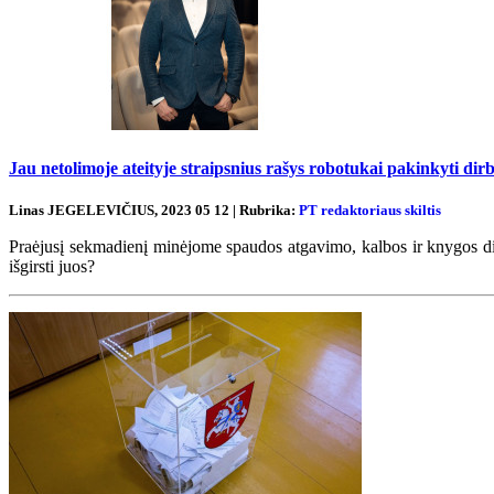
Jau netolimoje ateityje straipsnius rašys robotukai pakinkyti dirbt
Linas JEGELEVIČIUS, 2023 05 12 | Rubrika:
PT redaktoriaus skiltis
Praėjusį sekmadienį minėjome spaudos atgavimo, kalbos ir knygos dien
išgirsti juos?