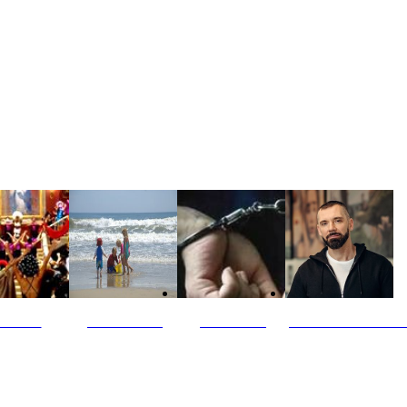
ultūra
Jūros vaikai
Kriminalai
PT redaktoriaus ski