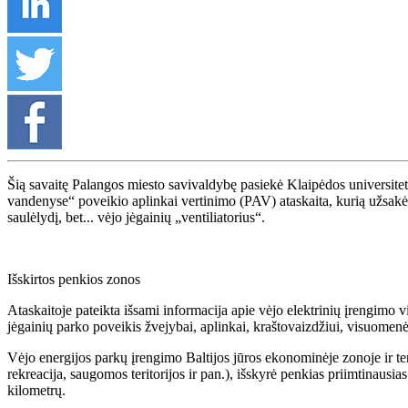
Šią savaitę Palangos miesto savivaldybę pasiekė Klaipėdos universiteto
vandenyse“ poveikio aplinkai vertinimo (PAV) ataskaita, kurią užsakė U
saulėlydį, bet... vėjo jėgainių „ventiliatorius“.
Išskirtos penkios zonos
Ataskaitoje pateikta išsami informacija apie vėjo elektrinių įrengimo v
jėgainių parko poveikis žvejybai, aplinkai, kraštovaizdžiui, visuomenė
Vėjo energijos parkų įrengimo Baltijos jūros ekonominėje zonoje ir ter
rekreacija, saugomos teritorijos ir pan.), išskyrė penkias priimtinausi
kilometrų.