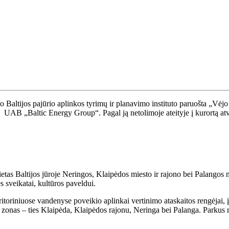
 Baltijos pajūrio aplinkos tyrimų ir planavimo instituto paruošta „Vėjo 
AB „Baltic Energy Group“. Pagal ją netolimoje ateityje į kurortą atvykę
ietas Baltijos jūroje Neringos, Klaipėdos miesto ir rajono bei Palangos 
s sveikatai, kultūros paveldui.
itoriniuose vandenyse poveikio aplinkai vertinimo ataskaitos rengėjai, į
as zonas – ties Klaipėda, Klaipėdos rajonu, Neringa bei Palanga. Parkus n