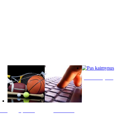
Pas kaimynus
ltis
Sportas
Skelbimai