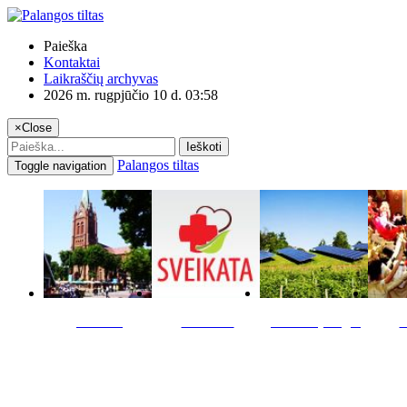
Paieška
Kontaktai
Laikraščių archyvas
2026 m. rugpjūčio 10 d. 03:58
×
Close
Ieškoti
Palangos tiltas
Toggle navigation
Miestas
Sveikata
Verslas pinigai
K