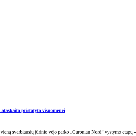
ataskaita pristatyta visuomenei
ė vieną svarbiausių jūrinio vėjo parko „Curonian Nord“ vystymo etapų –