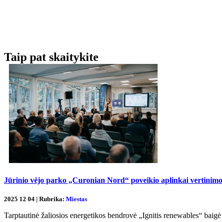
Taip pat skaitykite
Jūrinio vėjo parko „Curonian Nord“ poveikio aplinkai vertinimo 
2025 12 04 | Rubrika:
Miestas
Tarptautinė žaliosios energetikos bendrovė „Ignitis renewables“ baig