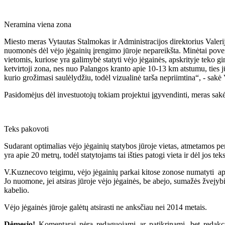
Neramina viena zona
Miesto meras Vytautas Stalmokas ir Administracijos direktorius Vale
nuomonės dėl vėjo jėgainių įrengimo jūroje nepareikšta. Minėtai pove
vietomis, kuriose yra galimybė statyti vėjo jėgainės, apskrityje teko
ketvirtoji zona, nes nuo Palangos kranto apie 10-13 km atstumu, ties jū
kurio grožimasi saulėlydžiu, todėl vizualinė tarša nepriimtina“, - sakė
Pasidomėjus dėl investuotojų tokiam projektui įgyvendinti, meras sakė,
Teks pakovoti
Sudarant optimalias vėjo jėgainių statybos jūroje vietas, atmetamos per
yra apie 20 metrų, todėl statytojams tai išties patogi vieta ir dėl jos te
V.Kuznecovo teigimu, vėjo jėgainių parkai kitose zonose numatyti apie
Jo nuomone, jei atsiras jūroje vėjo jėgainės, be abejo, sumažės žvejybi
kabelio.
Vėjo jėgainės jūroje galėtų atsirasti ne anksčiau nei 2014 metais.
Dėmesio!
Komentarai nėra redaguojami ar patikrinami, bet redakcij