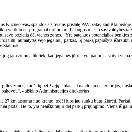
rijus Kuznecovas, spaudos atstovams pristatę PAV, sakė, kad Klaipėdo
ikio vertinimo programai turi pritarti Palangos miesto savivaldybės ta
 ginti savo poziciją dėl vienos zonos. „Yra pateiktos potencialios penki
ros tiltu, numatytas vėjo jėgainių parkas. Šį parką paprašyta išbraukti 
 V.Stalmokas.
 jog jam žinoma tik tiek, kad jėgaines jūroje yra panorusi statyti viena
 gilios zonos, kariškių bei žvejų labiausiai naudojamos teritorijos, nusk
ks pakovoti“, - aiškino Administracijos direktorius
 27 km atstumu nuo kranto, todėl juos jau sunku būtų įžiūrėti. Parkai, a
niai plotai. Be to, yra neaiškumų ir dėl parkų prijungimo. Viena iš gali
a pasilieka teisę šalinti neadekvačius, garbę ir orumą žeminančius,