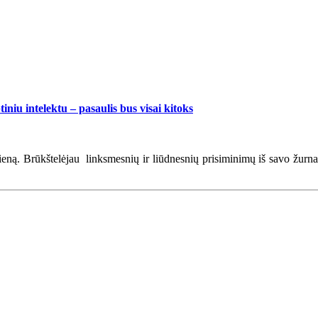
iniu intelektu – pasaulis bus visai kitoks
ą. Brūkštelėjau linksmesnių ir liūdnesnių prisiminimų iš savo žurnalist