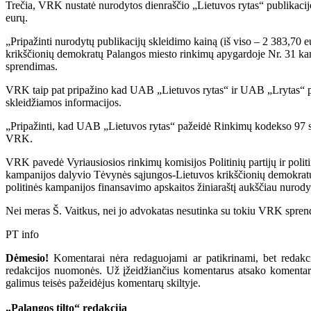
Trečia, VRK nustatė nurodytos dienraščio „Lietuvos rytas“ publikacijo
eurų.
„Pripažinti nurodytų publikacijų skleidimo kainą (iš viso – 2 383,70
krikščionių demokratų Palangos miesto rinkimų apygardoje Nr. 31 kand
sprendimas.
VRK taip pat pripažino kad UAB „Lietuvos rytas“ ir UAB „Lrytas“ paž
skleidžiamos informacijos.
„Pripažinti, kad UAB „Lietuvos rytas“ pažeidė Rinkimų kodekso 97 str
VRK.
VRK pavedė Vyriausiosios rinkimų komisijos Politinių partijų ir polit
kampanijos dalyvio Tėvynės sąjungos-Lietuvos krikščionių demokratų 
politinės kampanijos finansavimo apskaitos žiniaraštį aukščiau nuro
Nei meras Š. Vaitkus, nei jo advokatas nesutinka su tokiu VRK spren
PT info
Dėmesio!
Komentarai nėra redaguojami ar patikrinami, bet redakcij
redakcijos nuomonės. Už įžeidžiančius komentarus atsako komentarų r
galimus teisės pažeidėjus komentarų skiltyje.
„Palangos tilto“ redakcija