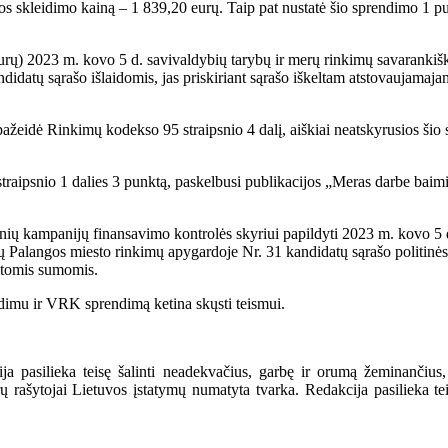
s skleidimo kainą – 1 839,20 eurų. Taip pat nustatė šio sprendimo 1 pun
 eurų) 2023 m. kovo 5 d. savivaldybių tarybų ir merų rinkimų savaranki
idatų sąrašo išlaidomis, jas priskiriant sąrašo iškeltam atstovaujamaj
eidė Rinkimų kodekso 95 straipsnio 4 dalį, aiškiai neatskyrusios šio 
aipsnio 1 dalies 3 punktą, paskelbusi publikacijos „Meras darbe baimi
inių kampanijų finansavimo kontrolės skyriui papildyti 2023 m. kovo 5 
Palangos miesto rinkimų apygardoje Nr. 31 kandidatų sąrašo politinės
dytomis sumomis.
dimu ir VRK sprendimą ketina skųsti teismui.
a pasilieka teisę šalinti neadekvačius, garbę ir orumą žeminančius,
ašytojai Lietuvos įstatymų numatyta tvarka. Redakcija pasilieka teisę