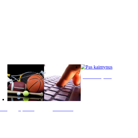
Pas kaimynus
ltis
Sportas
Skelbimai