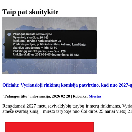
Taip pat skaitykite
Oficialu: Vyriausioji rinkimų komisija patvirtino, kad nuo 2027-ų
"Palangos tilto" informacija, 2026 02 28 | Rubrika:
Miestas
Rengdamasi 2027 metų savivaldybių tarybų ir merų rinkimams, Vyriaus
atnešė svarbią žinią – miesto taryboje nuo šiol dirbs 25 nariai vietoj 21