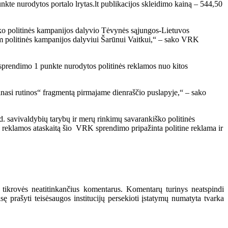
kte nurodytos portalo lrytas.lt publikacijos skleidimo kainą – 544,50
ško politinės kampanijos dalyvio Tėvynės sąjungos-Lietuvos
am politinės kampanijos dalyviui Šarūnui Vaitkui,“ – sako VRK
sprendimo 1 punkte nurodytos politinės reklamos nuo kitos
nasi rutinos“ fragmentą pirmajame dienraščio puslapyje,“ – sako
d. savivaldybių tarybų ir merų rinkimų savarankiško politinės
 reklamos ataskaitą šio VRK sprendimo pripažinta politine reklama ir
 tikrovės neatitinkančius komentarus. Komentarų turinys neatspindi
 prašyti teisėsaugos institucijų persekioti įstatymų numatyta tvarka