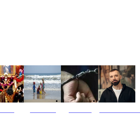
ultūra
Jūros vaikai
Kriminalai
PT redaktoriaus ski