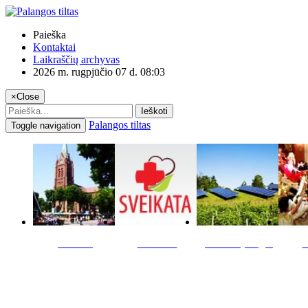
Paieška
Kontaktai
Laikraščių archyvas
2026 m. rugpjūčio 07 d. 08:03
×
Close
Ieškoti
Palangos tiltas
Toggle navigation
Miestas
Sveikata
Verslas pinigai
K