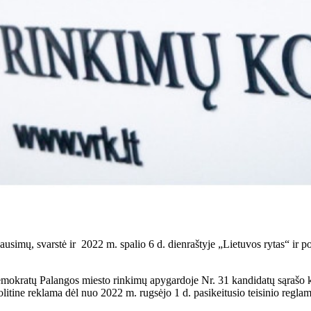
usimų, svarstė ir 2022 m. spalio 6 d. dienraštyje „Lietuvos rytas“ ir p
mokratų Palangos miesto rinkimų apygardoje Nr. 31 kandidatų sąrašo k
litine reklama dėl nuo 2022 m. rugsėjo 1 d. pasikeitusio teisinio regla