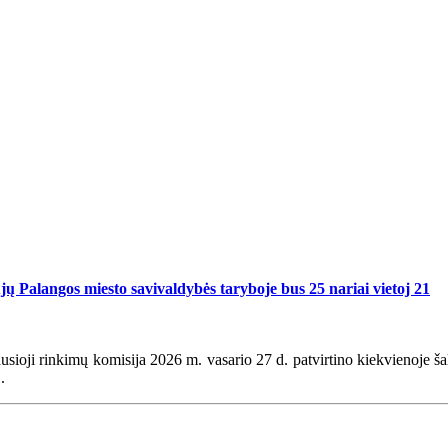
jų Palangos miesto savivaldybės taryboje bus 25 nariai vietoj 21
ioji rinkimų komisija 2026 m. vasario 27 d. patvirtino kiekvienoje ša
.