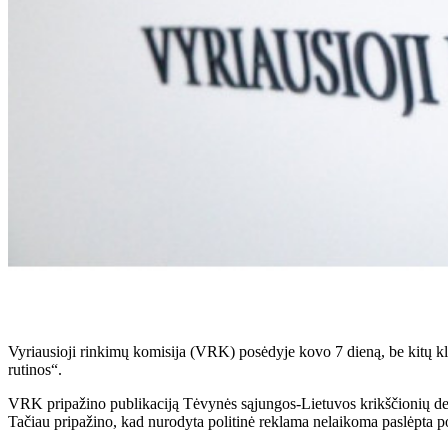
Vyriausioji rinkimų komisija (VRK) posėdyje kovo 7 dieną, be kitų kla
rutinos“.
VRK pripažino publikaciją Tėvynės sąjungos-Lietuvos krikščionių de
Tačiau pripažino, kad nurodyta politinė reklama nelaikoma paslėpta po