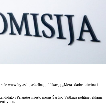
ortale www.lrytas.lt paskelbtą publikaciją „Meras darbe baiminasi
andidato į Palangos miesto merus Šarūno Vaitkaus politine reklama.
mentavimo.