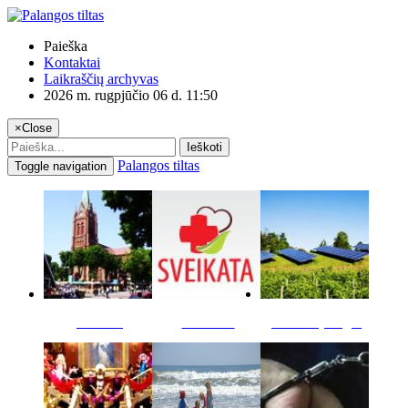
Paieška
Kontaktai
Laikraščių archyvas
2026 m. rugpjūčio 06 d. 11:50
×
Close
Ieškoti
Palangos tiltas
Toggle navigation
Miestas
Sveikata
Verslas pinigai