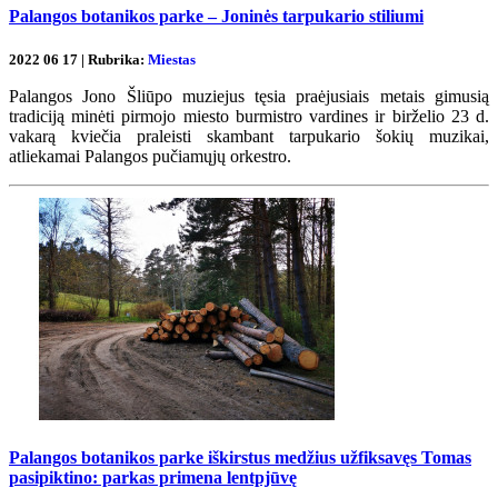
Palangos botanikos parke – Joninės tarpukario stiliumi
2022 06 17 | Rubrika:
Miestas
Palangos Jono Šliūpo muziejus tęsia praėjusiais metais gimusią
tradiciją minėti pirmojo miesto burmistro vardines ir birželio 23 d.
vakarą kviečia praleisti skambant tarpukario šokių muzikai,
atliekamai Palangos pučiamųjų orkestro.
Palangos botanikos parke iškirstus medžius užfiksavęs Tomas
pasipiktino: parkas primena lentpjūvę