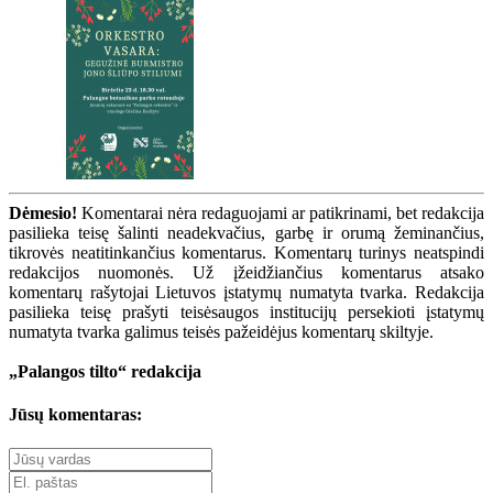
Dėmesio!
Komentarai nėra redaguojami ar patikrinami, bet redakcija
pasilieka teisę šalinti neadekvačius, garbę ir orumą žeminančius,
tikrovės neatitinkančius komentarus. Komentarų turinys neatspindi
redakcijos nuomonės. Už įžeidžiančius komentarus atsako
komentarų rašytojai Lietuvos įstatymų numatyta tvarka. Redakcija
pasilieka teisę prašyti teisėsaugos institucijų persekioti įstatymų
numatyta tvarka galimus teisės pažeidėjus komentarų skiltyje.
„Palangos tilto“ redakcija
Jūsų komentaras: