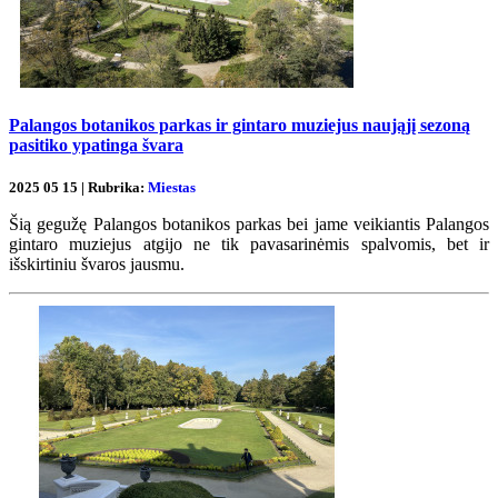
Palangos botanikos parkas ir gintaro muziejus naująjį sezoną
pasitiko ypatinga švara
2025 05 15 | Rubrika:
Miestas
Šią gegužę Palangos botanikos parkas bei jame veikiantis Palangos
gintaro muziejus atgijo ne tik pavasarinėmis spalvomis, bet ir
išskirtiniu švaros jausmu.