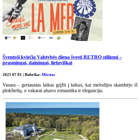
Šventoji kviečia Valstybės dieną švęsti RETRO stiliumi –
prasmingai, dainingai, lietuviškai
2025 07 01 | Rubrika:
Miestas
Vasara – geriausias laikas grįžti į laikus, kai melodijos skambėjo iš
plokštelių, o vakarai alsavo romantika ir elegancija.