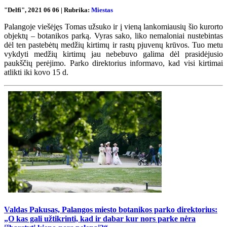
"Delfi", 2021 06 06 | Rubrika:
Miestas
Palangoje viešėjęs Tomas užsuko ir į vieną lankomiausių šio kurorto
objektų – botanikos parką. Vyras sako, liko nemaloniai nustebintas
dėl ten pastebėtų medžių kirtimų ir rastų pjuvenų krūvos. Tuo metu
vykdyti medžių kirtimų jau nebebuvo galima dėl prasidėjusio
paukščių perėjimo. Parko direktorius informavo, kad visi kirtimai
atlikti iki kovo 15 d.
Valdas Pakusas, Palangos miesto botanikos parko direktorius:
„O kas gali užtikrinti, kad ir dabar kur nors parke nėra