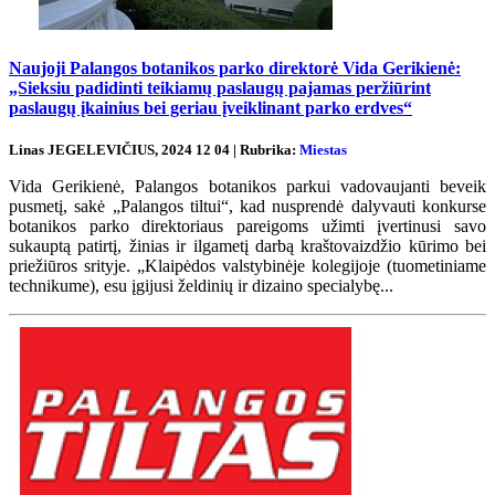
Naujoji Palangos botanikos parko direktorė Vida Gerikienė:
„Sieksiu padidinti teikiamų paslaugų pajamas peržiūrint
paslaugų įkainius bei geriau įveiklinant parko erdves“
Linas JEGELEVIČIUS, 2024 12 04 | Rubrika:
Miestas
Vida Gerikienė, Palangos botanikos parkui vadovaujanti beveik
pusmetį, sakė „Palangos tiltui“, kad nusprendė dalyvauti konkurse
botanikos parko direktoriaus pareigoms užimti įvertinusi savo
sukauptą patirtį, žinias ir ilgametį darbą kraštovaizdžio kūrimo bei
priežiūros srityje. „Klaipėdos valstybinėje kolegijoje (tuometiniame
technikume), esu įgijusi želdinių ir dizaino specialybę...