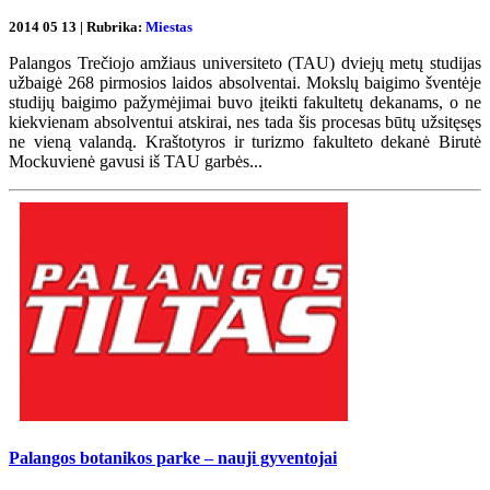
2014 05 13 | Rubrika:
Miestas
Palangos Trečiojo amžiaus universiteto (TAU) dviejų metų studijas
užbaigė 268 pirmosios laidos absolventai. Mokslų baigimo šventėje
studijų baigimo pažymėjimai buvo įteikti fakultetų dekanams, o ne
kiekvienam absolventui atskirai, nes tada šis procesas būtų užsitęsęs
ne vieną valandą. Kraštotyros ir turizmo fakulteto dekanė Birutė
Mockuvienė gavusi iš TAU garbės...
Palangos botanikos parke – nauji gyventojai