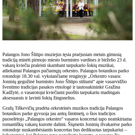
Palangos Jono Šliūpo muziejus tęsia praėjusiais metais gimusią
tradiciją minėti pirmojo miesto burmistro vardines ir birželio 23 d.
vakarą kviečia praleisti skambant tarpukario šokių muzikai,
atliekamai Palangos pučiamųjų orkestro. Palangos botanikos parko
rotondoje 18.30 val. vyksiančiame renginyje „Orkestro vasara:
Joninių gegužinė burmistro Jono Šliūpo stiliumi“ apie vasarvidžio
šventimo tradicijas pasakos etnologė ir tautosakininkė Gražina
Kadžytė, o vasarotojai kviečiami puoštis tarpukariu madingais
aksesuarais ir lavinti šokių žingsnelius.
Grafų Tiškevičių pradėta orkestrinės muzikos tradicija Palangos
botanikos parke gyvuoja jau antrą šimtmetį, o šios tradicijos
puoselėtojo „Palangos orkestro“ vasaros koncertai tapo neatskiriama
romantiškų vakarų kurorte dalimi. Šiųmetis Joninių išvakarėse parko
rotondoje nuskambėsiantis koncertas bus dedikuotas tarpukariui –