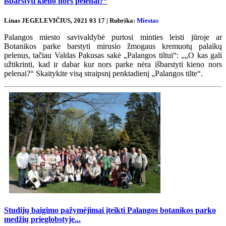
išbarstyti kieno nors pelenai?“
Linas JEGELEVIČIUS, 2021 03 17 | Rubrika:
Miestas
Palangos miesto savivaldybė purtosi minties leisti jūroje ar
Botanikos parke barstyti mirusio žmogaus kremuotų palaikų
pelenus, tačiau Valdas Pakusas sakė „Palangos tiltui“: „„O kas gali
užtikrinti, kad ir dabar kur nors parke nėra išbarstyti kieno nors
pelenai?“ Skaitykite visą straipsnį penktadienį „Palangos tilte“.
Studijų baigimo pažymėjimai įteikti Palangos botanikos parko
medžių prieglobstyje...