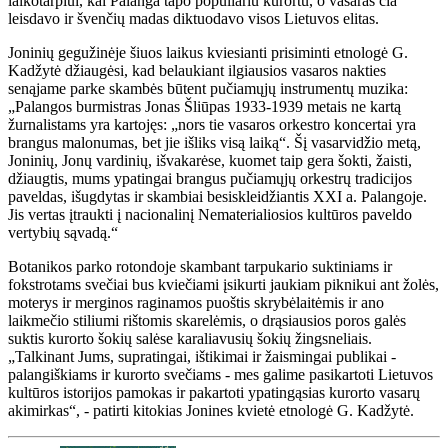
laikotarpiui, kai Palanga tapo populiariu kurortu, o vasaras čia
leisdavo ir švenčių madas diktuodavo visos Lietuvos elitas.
Joninių gegužinėje šiuos laikus kviesianti prisiminti etnologė G.
Kadžytė džiaugėsi, kad belaukiant ilgiausios vasaros nakties
senąjame parke skambės būtent pučiamųjų instrumentų muzika:
„Palangos burmistras Jonas Šliūpas 1933-1939 metais ne kartą
žurnalistams yra kartojęs: „nors tie vasaros orkestro koncertai yra
brangus malonumas, bet jie išliks visą laiką“. Šį vasarvidžio metą,
Joninių, Jonų vardinių, išvakarėse, kuomet taip gera šokti, žaisti,
džiaugtis, mums ypatingai brangus pučiamųjų orkestrų tradicijos
paveldas, išugdytas ir skambiai besiskleidžiantis XXI a. Palangoje.
Jis vertas įtraukti į nacionalinį Nematerialiosios kultūros paveldo
vertybių sąvadą.“
Botanikos parko rotondoje skambant tarpukario suktiniams ir
fokstrotams svečiai bus kviečiami įsikurti jaukiam piknikui ant žolės,
moterys ir merginos raginamos puoštis skrybėlaitėmis ir ano
laikmečio stiliumi rištomis skarelėmis, o drąsiausios poros galės
suktis kurorto šokių salėse karaliavusių šokių žingsneliais.
„Talkinant Jums, supratingai, ištikimai ir žaismingai publikai -
palangiškiams ir kurorto svečiams - mes galime pasikartoti Lietuvos
kultūros istorijos pamokas ir pakartoti ypatingąsias kurorto vasarų
akimirkas“, - patirti kitokias Jonines kvietė etnologė G. Kadžytė.