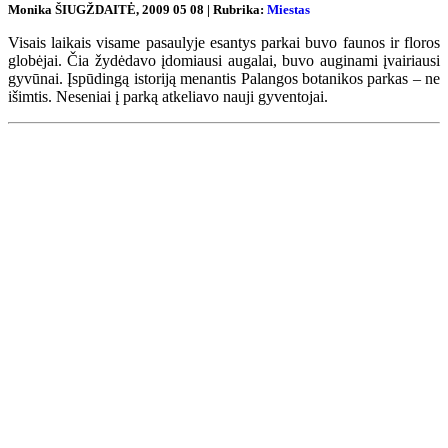
Monika ŠIUGŽDAITĖ, 2009 05 08 | Rubrika:
Miestas
Visais laikais visame pasaulyje esantys parkai buvo faunos ir floros
globėjai. Čia žydėdavo įdomiausi augalai, buvo auginami įvairiausi
gyvūnai. Įspūdingą istoriją menantis Palangos botanikos parkas – ne
išimtis. Neseniai į parką atkeliavo nauji gyventojai.
Renginių kalendorius