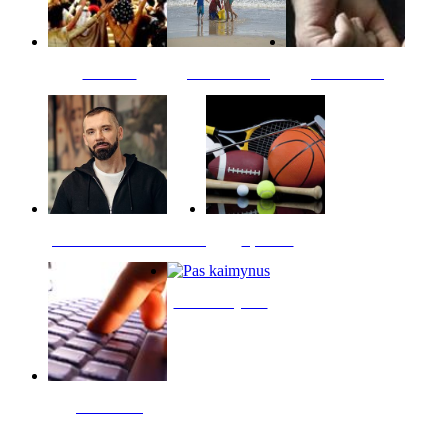
Kultūra
Jūros vaikai
Kriminalai
PT redaktoriaus skiltis
Sportas
Pas kaimynus
Skelbimai