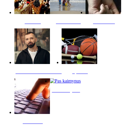
Kultūra
Jūros vaikai
Kriminalai
PT redaktoriaus skiltis
Sportas
Pas kaimynus
Skelbimai