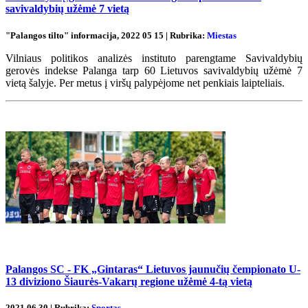
savivaldybių užėmė 7 vietą
"Palangos tilto" informacija, 2022 05 15 | Rubrika:
Miestas
Vilniaus politikos analizės instituto parengtame Savivaldybių
gerovės indekse Palanga tarp 60 Lietuvos savivaldybių užėmė 7
vietą šalyje. Per metus į viršų palypėjome net penkiais laipteliais.
Palangos SC - FK „Gintaras“ Lietuvos jaunučių čempionato U-
13 diviziono Šiaurės-Vakarų regione užėmė 4-tą vietą
2021 06 30 | Rubrika:
Sportas