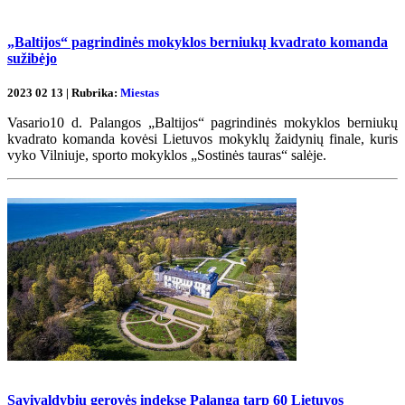
„Baltijos“ pagrindinės mokyklos berniukų kvadrato komanda
sužibėjo
2023 02 13 | Rubrika:
Miestas
Vasario10 d. Palangos „Baltijos“ pagrindinės mokyklos berniukų
kvadrato komanda kovėsi Lietuvos mokyklų žaidynių finale, kuris
vyko Vilniuje, sporto mokyklos „Sostinės tauras“ salėje.
Savivaldybių gerovės indekse Palanga tarp 60 Lietuvos