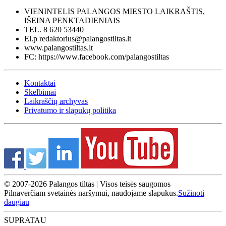
VIENINTELIS PALANGOS MIESTO LAIKRAŠTIS,
IŠEINA PENKTADIENIAIS
TEL. 8 620 53440
El.p redaktorius@palangostiltas.lt
www.palangostiltas.lt
FC: https://www.facebook.com/palangostiltas
Kontaktai
Skelbimai
Laikraščių archyvas
Privatumo ir slapukų politika
© 2007-2026 Palangos tiltas | Visos teisės saugomos
Pilnaverčiam svetainės naršymui, naudojame slapukus.
Sužinoti
daugiau
SUPRATAU