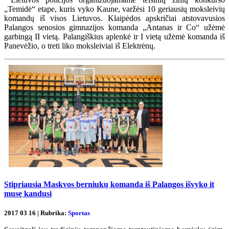
„Temidė“ etape, kuris vyko Kaune, varžėsi 10 geriausių moksleivių
komandų iš visos Lietuvos. Klaipėdos apskričiai atstovavusios
Palangos senosios gimnazijos komanda „Antanas ir Co“ užėmė
garbingą II vietą. Palangiškius aplenkė ir I vietą užėmė komanda iš
Panevėžio, o treti liko moksleiviai iš Elektrėnų.
Stipriausia Maskvos berniukų komanda iš Palangos išvyko it
musę kandusi
2017 03 16 | Rubrika:
Sportas