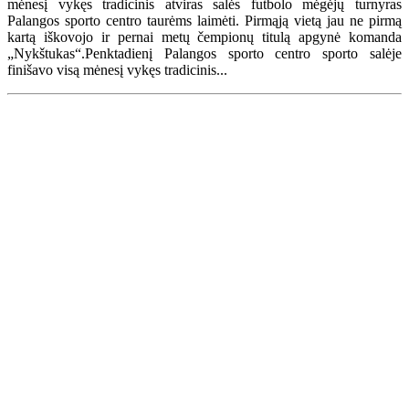
mėnesį vykęs tradicinis atviras salės futbolo mėgėjų turnyras
Palangos sporto centro taurėms laimėti. Pirmąją vietą jau ne pirmą
kartą iškovojo ir pernai metų čempionų titulą apgynė komanda
„Nykštukas“.Penktadienį Palangos sporto centro sporto salėje
finišavo visą mėnesį vykęs tradicinis...
Renginių kalendorius