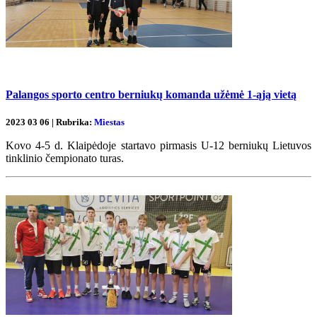
Palangos sporto centro berniukų komanda užėmė 1-ąją vietą
2023 03 06 | Rubrika:
Miestas
Kovo 4-5 d. Klaipėdoje startavo pirmasis U-12 berniukų Lietuvos
tinklinio čempionato turas.