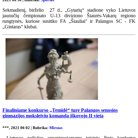
Sekmadienį, birželio 27 d., „Gytarių“ stadione vyko Lietuvos
jaunučių čempionato U-13 diviziono Šiaurės-Vakarų regiono
rungtynės, kuriose susitiko FA „Šiauliai" ir Palangos SC - FK
„Gintaras“ klubai.
Finaliniame konkurso „Temidė“ ture Palangos senosios
gimnazijos moksleivių komanda iškovojo II vietą
***, 2021 06 02 | Rubrika:
Miestas
Lietuvos policijos organizuojamame teisinių žinių konkurso