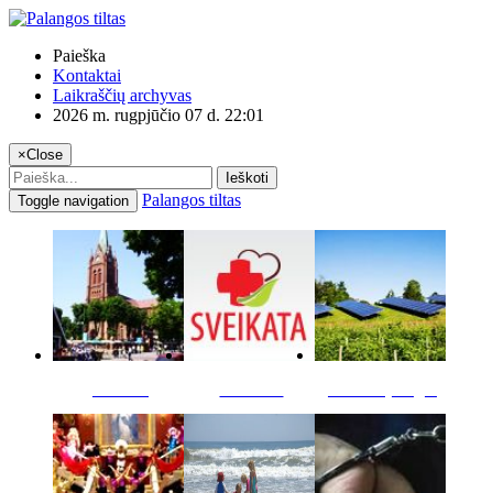
Paieška
Kontaktai
Laikraščių archyvas
2026 m. rugpjūčio 07 d. 22:01
×
Close
Ieškoti
Palangos tiltas
Toggle navigation
Miestas
Sveikata
Verslas pinigai