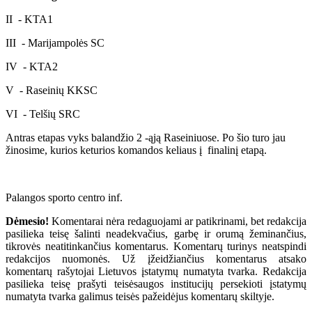
II - KTA1
III - Marijampolės SC
IV - KTA2
V - Raseinių KKSC
VI - Telšių SRC
Antras etapas vyks balandžio 2 -ąją Raseiniuose. Po šio turo jau
žinosime, kurios keturios komandos keliaus į finalinį etapą.
Palangos sporto centro inf.
Dėmesio!
Komentarai nėra redaguojami ar patikrinami, bet redakcija
pasilieka teisę šalinti neadekvačius, garbę ir orumą žeminančius,
tikrovės neatitinkančius komentarus. Komentarų turinys neatspindi
redakcijos nuomonės. Už įžeidžiančius komentarus atsako
komentarų rašytojai Lietuvos įstatymų numatyta tvarka. Redakcija
pasilieka teisę prašyti teisėsaugos institucijų persekioti įstatymų
numatyta tvarka galimus teisės pažeidėjus komentarų skiltyje.