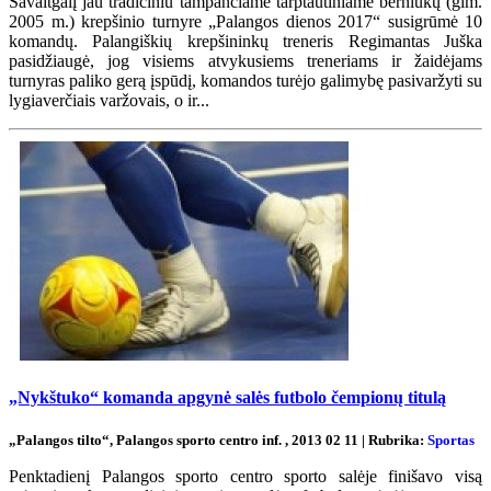
Savaitgalį jau tradiciniu tampančiame tarptautiniame berniukų (gim.
2005 m.) krepšinio turnyre „Palangos dienos 2017“ susigrūmė 10
komandų. Palangiškių krepšininkų treneris Regimantas Juška
pasidžiaugė, jog visiems atvykusiems treneriams ir žaidėjams
turnyras paliko gerą įspūdį, komandos turėjo galimybę pasivaržyti su
lygiaverčiais varžovais, o ir...
„Nykštuko“ komanda apgynė salės futbolo čempionų titulą
„Palangos tilto“, Palangos sporto centro inf. , 2013 02 11 | Rubrika:
Sportas
Penktadienį Palangos sporto centro sporto salėje finišavo visą