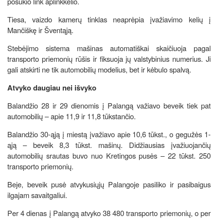
posūkio link aplinkkelio.
Tiesa, vaizdo kamerų tinklas neaprėpia įvažiavimo kelių į
Mančiškę ir Šventąją.
Stebėjimo sistema mašinas automatiškai skaičiuoja pagal
transporto priemonių rūšis ir fiksuoja jų valstybinius numerius. Ji
gali atskirti ne tik automobilių modelius, bet ir kėbulo spalvą.
Atvyko daugiau nei išvyko
Balandžio 28 ir 29 dienomis į Palangą važiavo beveik tiek pat
automobilių – apie 11,9 ir 11,8 tūkstančio.
Balandžio 30-ąją į miestą įvažiavo apie 10,6 tūkst., o gegužės 1-
ąją – beveik 8,3 tūkst. mašinų. Didžiausias įvažiuojančių
automobilių srautas buvo nuo Kretingos pusės – 22 tūkst. 250
transporto priemonių.
Beje, beveik pusė atvykusiųjų Palangoje pasiliko ir pasibaigus
ilgajam savaitgaliui.
Per 4 dienas į Palangą atvyko 38 480 transporto priemonių, o per