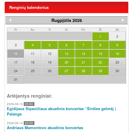
Renginių kalendorius
Rugpjūtis 2026
Pi
An
Tr
Kt
Pn
Št
Sk
1
2
3
4
5
6
7
8
9
10
11
12
13
14
15
16
17
18
19
20
21
22
23
24
25
26
27
28
29
30
31
Artėjantys renginiai:
2026-08-13
20:00
Egidijaus Sipavičiaus akustinis koncertas “Širdies gelmėj |
Palanga
2026-08-14
20:00
Andriaus Mamontovo akustinis koncertas