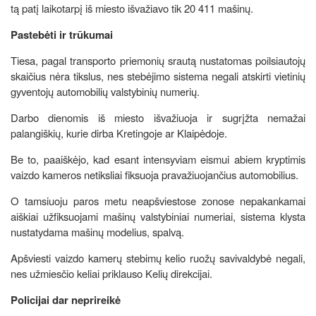
tą patį laikotarpį iš miesto išvažiavo tik 20 411 mašinų.
Pastebėti ir trūkumai
Tiesa, pagal transporto priemonių srautą nustatomas poilsiautojų
skaičius nėra tikslus, nes stebėjimo sistema negali atskirti vietinių
gyventojų automobilių valstybinių numerių.
Darbo dienomis iš miesto išvažiuoja ir sugrįžta nemažai
palangiškių, kurie dirba Kretingoje ar Klaipėdoje.
Be to, paaiškėjo, kad esant intensyviam eismui abiem kryptimis
vaizdo kameros netiksliai fiksuoja pravažiuojančius automobilius.
O tamsiuoju paros metu neapšviestose zonose nepakankamai
aiškiai užfiksuojami mašinų valstybiniai numeriai, sistema klysta
nustatydama mašinų modelius, spalvą.
Apšviesti vaizdo kamerų stebimų kelio ruožų savivaldybė negali,
nes užmiesčio keliai priklauso Kelių direkcijai.
Policijai dar neprireikė