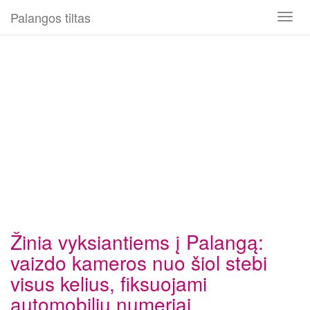
Palangos tiltas
Toggl
naviga
Žinia vyksiantiems į Palangą:
vaizdo kameros nuo šiol stebi
visus kelius, fiksuojami
automobilių numeriai