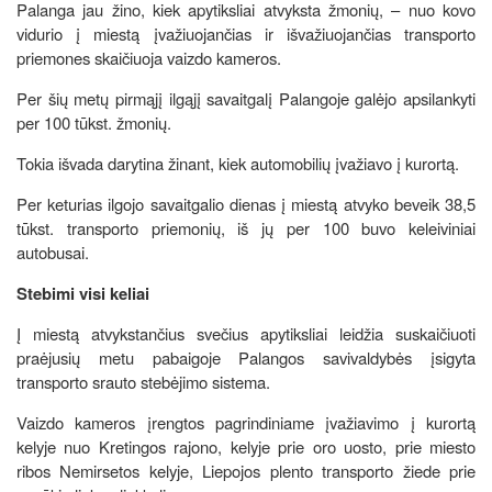
Palanga jau žino, kiek apytiksliai atvyksta žmonių, – nuo kovo
vidurio į miestą įvažiuojančias ir išvažiuojančias transporto
priemones skaičiuoja vaizdo kameros.
Per šių metų pirmąjį ilgąjį savaitgalį Palangoje galėjo apsilankyti
per 100 tūkst. žmonių.
Tokia išvada darytina žinant, kiek automobilių įvažiavo į kurortą.
Per keturias ilgojo savaitgalio dienas į miestą atvyko beveik 38,5
tūkst. transporto priemonių, iš jų per 100 buvo keleiviniai
autobusai.
Stebimi visi keliai
Į miestą atvykstančius svečius apytiksliai leidžia suskaičiuoti
praėjusių metu pabaigoje Palangos savivaldybės įsigyta
transporto srauto stebėjimo sistema.
Vaizdo kameros įrengtos pagrindiniame įvažiavimo į kurortą
kelyje nuo Kretingos rajono, kelyje prie oro uosto, prie miesto
ribos Nemirsetos kelyje, Liepojos plento transporto žiede prie