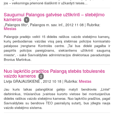
jos – veiksminga priemonė išaiškinti ir užkardyti teisės...
Saugumui Palangos gatvėse užtikrinti – stebėjimo
kameros
1
„Palangos tilto“, Palangos m. sav. inf., 2012 11 08 | Rubrika:
Miestas
Palangoje pradėjo veikti 15 didelės raiškos vaizdo stebėjimo kamerų,
kurių perduodamas vaizdas visą parą stebimas policijos komisariato
patalpose įrengtame Kontrolės centre. „Tai bus didelė pagalba ir
paspirtis policijos pareigūnams, siekiantiems užtikrinti saugumą
mieste“, - sakė Savivaldybės administracijos direktoriaus pavaduotojas
Bronius Martinkus.
Nuo lapkričio pradžios Palangą stebės tobulesnės
vaizdo kameros
2
Livija GRAJAUSKIENĖ , 2012 10 18 | Rubrika:
Miestas
Jau kuris laikas palangiškiai galėjo matyti bendrovės „Lintel“
darbininkus, triūsiančius įvairiose kurorto vietose bei montuojančius
didelės raiškos vaizdo stebėjimo kameras. Nuo lapkričio pradžios, pagal
Savivaldybės su bendrove TEO pasirašytą sutartį, bus įdiegta nauja
vaizdo stebėjimo sistema.