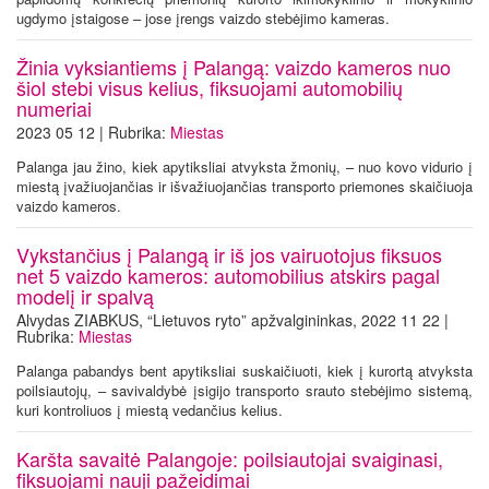
ugdymo įstaigose – jose įrengs vaizdo stebėjimo kameras.
Žinia vyksiantiems į Palangą: vaizdo kameros nuo
šiol stebi visus kelius, fiksuojami automobilių
numeriai
2023 05 12 | Rubrika:
Miestas
Palanga jau žino, kiek apytiksliai atvyksta žmonių, – nuo kovo vidurio į
miestą įvažiuojančias ir išvažiuojančias transporto priemones skaičiuoja
vaizdo kameros.
Vykstančius į Palangą ir iš jos vairuotojus fiksuos
net 5 vaizdo kameros: automobilius atskirs pagal
modelį ir spalvą
Alvydas ZIABKUS, “Lietuvos ryto” apžvalgininkas, 2022 11 22 |
Rubrika:
Miestas
Palanga pabandys bent apytiksliai suskaičiuoti, kiek į kurortą atvyksta
poilsiautojų, – savivaldybė įsigijo transporto srauto stebėjimo sistemą,
kuri kontroliuos į miestą vedančius kelius.
Karšta savaitė Palangoje: poilsiautojai svaiginasi,
fiksuojami nauji pažeidimai