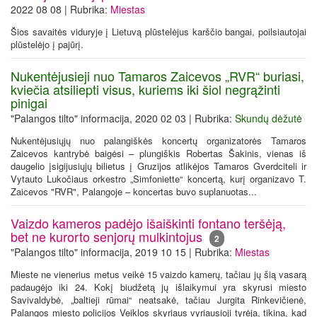
2022 08 08 | Rubrika:
Miestas
Šios savaitės viduryje į Lietuvą plūstelėjus karščio bangai, poilsiautojai
plūstelėjo į pajūrį.
Nukentėjusieji nuo Tamaros Zaicevos „RVR“ buriasi,
kviečia atsiliepti visus, kuriems iki šiol negrąžinti
pinigai
"Palangos tilto" informacija, 2020 02 03 | Rubrika:
Skundų dėžutė
Nukentėjusiųjų nuo palangiškės koncertų organizatorės Tamaros
Zaicevos kantrybė baigėsi – plungiškis Robertas Šakinis, vienas iš
daugelio įsigijusiųjų bilietus į Gruzijos atlikėjos Tamaros Gverdciteli ir
Vytauto Lukočiaus orkestro „Simfoniette“ koncertą, kurį organizavo T.
Zaicevos "RVR", Palangoje – koncertas buvo suplanuotas...
Vaizdo kameros padėjo išaiškinti fontano teršėją,
bet ne kurorto senjorų mulkintojus
2
"Palangos tilto" informacija, 2019 10 15 | Rubrika:
Miestas
Mieste ne vienerius metus veikė 15 vaizdo kamerų, tačiau jų šią vasarą
padaugėjo iki 24. Kokį biudžetą jų išlaikymui yra skyrusi miesto
Savivaldybė, „baltieji rūmai“ neatsakė, tačiau Jurgita Rinkevičienė,
Palangos miesto policijos Veiklos skyriaus vyriausioji tyrėja, tikina, kad