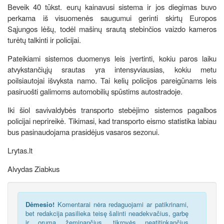
Beveik 40 tūkst. eurų kainavusi sistema ir jos diegimas buvo
perkama iš visuomenės saugumui gerinti skirtų Europos
Sąjungos lėšų, todėl mašinų srautą stebinčios vaizdo kameros
turėtų talkinti ir policijai.
Pateikiami sistemos duomenys leis įvertinti, kokiu paros laiku
atvykstančiųjų srautas yra intensyviausias, kokiu metu
poilsiautojai išvyksta namo. Tai kelių policijos pareigūnams leis
pasiruošti galimoms automobilių spūstims autostradoje.
Iki šiol savivaldybės transporto stebėjimo sistemos pagalbos
policijai neprireikė. Tikimasi, kad transporto eismo statistika labiau
bus pasinaudojama prasidėjus vasaros sezonui.
Lrytas.lt
Alvydas Ziabkus
Dėmesio!
Komentarai nėra redaguojami ar patikrinami,
bet redakcija pasilieka teisę šalinti neadekvačius, garbę
ir orumą žeminančius, tikrovės neatitinkančius