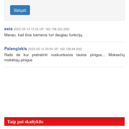
Išsiųsti
asta
2023-05-14 15:24 (IP: 162.158.222.226)
Manau, kad šios kameros turi daugiau funkcijų.
Palangiskis
2023-05-12 20:50 (IP: 162.158.94.200)
Rado da kur pratratinti nuskurdusios tautos pinigus... Mokesčių
mokėtojų pinigus
Taip pat skaitykite