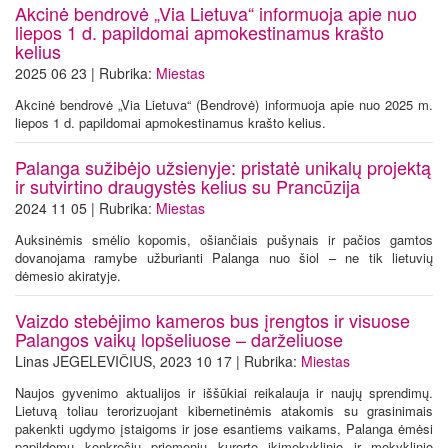
Akcinė bendrovė „Via Lietuva“ informuoja apie nuo
liepos 1 d. papildomai apmokestinamus krašto
kelius
2025 06 23 | Rubrika:
Miestas
Akcinė bendrovė „Via Lietuva“ (Bendrovė) informuoja apie nuo 2025 m.
liepos 1 d. papildomai apmokestinamus krašto kelius.
Palanga sužibėjo užsienyje: pristatė unikalų projektą
ir sutvirtino draugystės kelius su Prancūzija
2024 11 05 | Rubrika:
Miestas
Auksinėmis smėlio kopomis, ošiančiais pušynais ir pačios gamtos
dovanojama ramybe užburianti Palanga nuo šiol – ne tik lietuvių
dėmesio akiratyje.
Vaizdo stebėjimo kameros bus įrengtos ir visuose
Palangos vaikų lopšeliuose – darželiuose
Linas JEGELEVIČIUS, 2023 10 17 | Rubrika:
Miestas
Naujos gyvenimo aktualijos ir iššūkiai reikalauja ir naujų sprendimų.
Lietuvą toliau terorizuojant kibernetinėmis atakomis su grasinimais
pakenkti ugdymo įstaigoms ir jose esantiems vaikams, Palanga ėmėsi
papildomų konkrečių priemonių kurorto ikimokyklinio ir mokyklinio