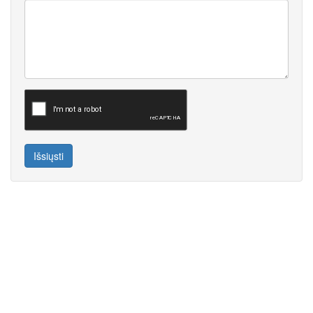
Išsiųsti