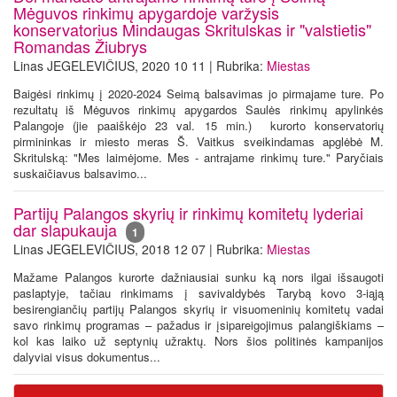
Mėguvos rinkimų apygardoje varžysis
konservatorius Mindaugas Skritulskas ir "valstietis"
Romandas Žiubrys
Linas JEGELEVIČIUS, 2020 10 11 | Rubrika:
Miestas
Baigėsi rinkimų į 2020-2024 Seimą balsavimas jo pirmajame ture. Po
rezultatų iš Mėguvos rinkimų apygardos Saulės rinkimų apylinkės
Palangoje (jie paaiškėjo 23 val. 15 min.) kurorto konservatorių
pirmininkas ir miesto meras Š. Vaitkus sveikindamas apglėbė M.
Skritulską: "Mes laimėjome. Mes - antrajame rinkimų ture." Paryčiais
suskaičiavus balsavimo...
Partijų Palangos skyrių ir rinkimų komitetų lyderiai
dar slapukauja
1
Linas JEGELEVIČIUS, 2018 12 07 | Rubrika:
Miestas
Mažame Palangos kurorte dažniausiai sunku ką nors ilgai išsaugoti
paslaptyje, tačiau rinkimams į savivaldybės Tarybą kovo 3-iąją
besirengiančių partijų Palangos skyrių ir visuomeninių komitetų vadai
savo rinkimų programas – pažadus ir įsipareigojimus palangiškiams –
kol kas laiko už septynių užraktų. Nors šios politinės kampanijos
dalyviai visus dokumentus...