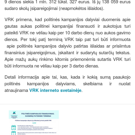
9 dienos siekia 1 mln. 312 tūkst. 327 eurus. Iš jų 138 059 eurus
sudaro skolų įsipareigojimai (neapmokėtos išlaidos).
VRK primena, kad politinės kampanijos dalyviai duomenis apie
gautas aukas politinei kampanijai finansuoti ir aukotojus turi
pateikti VRK ne vėliau kaip per 10 darbo dienų nuo aukos gavimo
dienos. Per tokį patį terminą VRK taip pat turi būti informuota
apie politinės kampanijos dalyvio patirtas išlaidas ar prisiimtus
finansinius įsipareigojimus, įskaitant ir sudarytų sutarčių tekstus.
Apie mažų aukų rinkimo kitomis priemonėmis sutartis VRK turi
būti informuota ne vėliau kaip per 3 darbo dienas.
Detali informacija apie tai, kas, kada ir kokią sumą paaukojo
politinės kampanijos dalyviams, skelbiama ir nuolat
atnaujinama
VRK interneto svetainėje
.