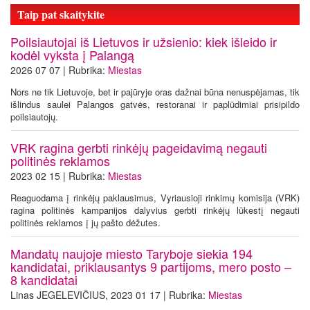
Taip pat skaitykite
Poilsiautojai iš Lietuvos ir užsienio: kiek išleido ir
kodėl vyksta į Palangą
2026 07 07 | Rubrika:
Miestas
Nors ne tik Lietuvoje, bet ir pajūryje oras dažnai būna nenuspėjamas, tik
išlindus saulei Palangos gatvės, restoranai ir paplūdimiai prisipildo
poilsiautojų.
VRK ragina gerbti rinkėjų pageidavimą negauti
politinės reklamos
2023 02 15 | Rubrika:
Miestas
Reaguodama į rinkėjų paklausimus, Vyriausioji rinkimų komisija (VRK)
ragina politinės kampanijos dalyvius gerbti rinkėjų lūkestį negauti
politinės reklamos į jų pašto dėžutes.
Mandatų naujoje miesto Taryboje siekia 194
kandidatai, priklausantys 9 partijoms, mero posto –
8 kandidatai
Linas JEGELEVIČIUS, 2023 01 17 | Rubrika:
Miestas