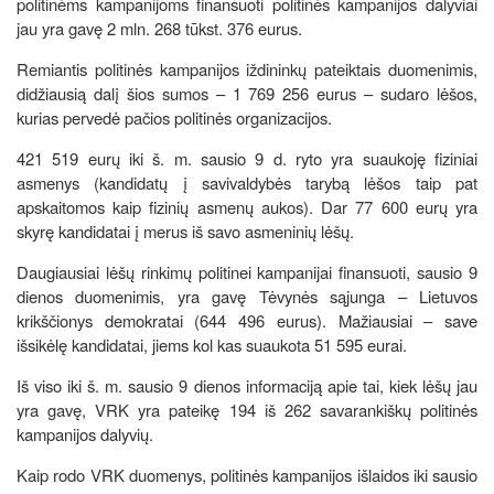
politinėms kampanijoms finansuoti politinės kampanijos dalyviai
jau yra gavę 2 mln. 268 tūkst. 376 eurus.
Remiantis politinės kampanijos iždininkų pateiktais duomenimis,
didžiausią dalį šios sumos – 1 769 256 eurus – sudaro lėšos,
kurias pervedė pačios politinės organizacijos.
421 519 eurų iki š. m. sausio 9 d. ryto yra suaukoję fiziniai
asmenys (kandidatų į savivaldybės tarybą lėšos taip pat
apskaitomos kaip fizinių asmenų aukos). Dar 77 600 eurų yra
skyrę kandidatai į merus iš savo asmeninių lėšų.
Daugiausiai lėšų rinkimų politinei kampanijai finansuoti, sausio 9
dienos duomenimis, yra gavę Tėvynės sąjunga – Lietuvos
krikščionys demokratai (644 496 eurus). Mažiausiai – save
išsikėlę kandidatai, jiems kol kas suaukota 51 595 eurai.
Iš viso iki š. m. sausio 9 dienos informaciją apie tai, kiek lėšų jau
yra gavę, VRK yra pateikę 194 iš 262 savarankiškų politinės
kampanijos dalyvių.
Kaip rodo VRK duomenys, politinės kampanijos išlaidos iki sausio