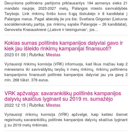
Devynioms politinėms partijoms priklausantys 194 asmenys sieks 21
mandato naujoje, 2023-2027 metų, Palangos miesto savivaldybės
Taryboje. Link rinkimų finišo kovo 5-ąją išskubėjo ir 8 kandidatai į
Palangos merus. Pagal abėcėlę jie yra šie: Svetlana Grigorian (Lietuvos
socialdemokratų partija, jos rinkimų sąraše Palangoje – 26 kandidatai),
Genoveita Krasauskienė („Laisvė ir teisingumas“, jos...
Kokias sumas politinės kampanijos dalyviai gavo ir
kiek jau išleido rinkimų kampanijai finansuoti?
2023 01 09 | Rubrika:
Miestas
Vyriausioji rinkimų komisija (VRK) informuoja, kad likus mažiau kaip 2
mėnesiams iki savivaldybių tarybų ir merų rinkimų, rinkimų politinėms
kampanijoms finansuoti politinės kampanijos dalyviai jau yra gavę 2
mln. 268 tūkst. 376 eurus.
VRK apžvalga: savarankiškų politinės kampanijos
dalyvių skaičius lyginant su 2019 m. sumažėjo
2022 12 15 | Rubrika:
Miestas
Vyriausioji rinkimų komisija (VRK) apžvelgė, kaip keitėsi šiemet
registruotų savarankiškų politinės kampanijos dalyvių skaičius lyginant
jį su 2019 metų rinkimais.