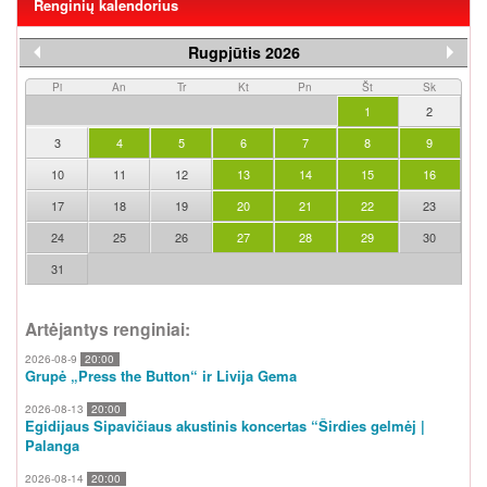
Renginių kalendorius
Rugpjūtis 2026
Pi
An
Tr
Kt
Pn
Št
Sk
1
2
3
4
5
6
7
8
9
10
11
12
13
14
15
16
17
18
19
20
21
22
23
24
25
26
27
28
29
30
31
Artėjantys renginiai:
2026-08-9
20:00
Grupė „Press the Button“ ir Livija Gema
2026-08-13
20:00
Egidijaus Sipavičiaus akustinis koncertas “Širdies gelmėj |
Palanga
2026-08-14
20:00