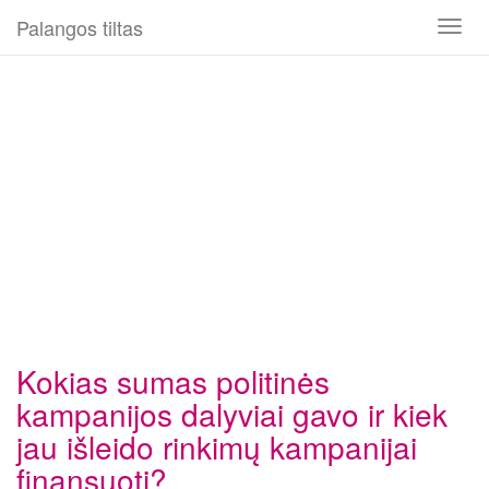
Palangos tiltas
Toggl
naviga
Kokias sumas politinės
kampanijos dalyviai gavo ir kiek
jau išleido rinkimų kampanijai
finansuoti?