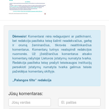
Dėmesio!
Komentarai nėra redaguojami ar patikrinami,
bet redakcija pasilieka teisę šalinti neadekvačius, garbę
ir orumą žeminančius, tikrovės neatitinkančius
komentarus. Komentarų turinys neatspindi redakcijos
nuomonės. Už įžeidžiančius komentarus atsako
komentarų rašytojai Lietuvos įstatymų numatyta tvarka.
Redakcija pasilieka teisę prašyti teisėsaugos institucijų
persekioti įstatymų numatyta tvarka galimus teisės
pažeidėjus komentarų skiltyje.
„Palangos tilto“ redakcija
Jūsų komentaras: