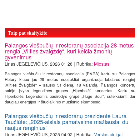
Taip pat skaitykite
Palangos viešbučių ir restoranų asociacija 28 metus
rengia „Vilties žvaigždę“, kuri keičia žmonių
gyvenimus
Linas JEGELEVIČIUS, 2026 01 28 | Rubrika:
Miestas
Palangos viešbučių ir restoranų asociacija (PVRA) kartu su Palangos
Rotary klubu jau 28 metus nuosekliai organizuoja labdaros renginį
„Vilties žvaigždė“ – sausio 31 dieną, 18 valandą, Palangos koncertų
salėje įvyks legendinės grupės „Hiperbolė” koncertas. Kartu su
Hiperbolės Legendomis pasirodys grupė „Huge Soul“, suteiksianti dar
daugiau energijos ir šiuolaikinio muzikinio skambesio.
Palangos viešbučių ir restoranų prezidentė Laura
Taučiūtė: „2025-aisiais pamatysime mažiausiai du
naujus renginius“
Linas JEGELEVIČIUS, 2025 04 02 | Rubrika:
Verslas pinigai