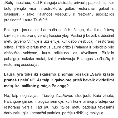
„Būtų nuostabu, kad Palangoje atsirastų privačių paplūdimių, kur
būtų įrengta visa infrastruktūra: gultai, restoranai, galbūt ir
baseinai“, - sako Palangos viešbučių ir restoranų asociacijos
prezidentė Laura Taučiūtė.
Palanga - jos namai. Laura čia gimė ir užaugo, iš arti matė tėvų
kavinių ir restoranų verslų kasdienybę. Paskui ji beveik dvidešimt
metų gyveno Vilniuje ir užsienyje, kur dirbo viešbučių ir restoranų
srityje. Prieš kelerius metus Laura grįžo į Palangą ir prisidėjo prie
viešbučio valdymo, kuris priklauso jos tėveliams. Birželio
pabaigoje sukako metai, kai ji vadovauja Palangos viešbučių ir
restoranų asociacijai.
Laura, yra toks iki skausmo žinomas posakis „Savo krašte
pranašu nebūsi“. Ar taip ir galvojote prieš beveik dvidešimt
metų, kai palikote gimtąją Palangą?
Ne, taip negalvojau. Tiesiog išvažiavau studijuoti. Kaip žinote,
Palangoje gimiau ir augau šeimoje, kuri kone pirmoji pradėjo čia
restoranų verslą. Tad jau nuo 12-os metų padėjau tėveliams
darbuotis. Įgijau nemažai patirties, perėjau didžiulę mokyklą.