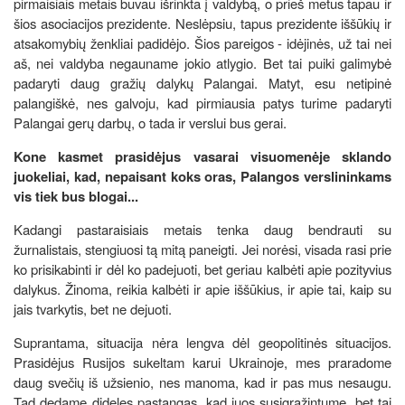
pirmaisiais metais buvau išrinkta į valdybą, o prieš metus tapau ir
šios asociacijos prezidente. Neslėpsiu, tapus prezidente iššūkių ir
atsakomybių ženkliai padidėjo. Šios pareigos - idėjinės, už tai nei
aš, nei valdyba negauname jokio atlygio. Bet tai puiki galimybė
padaryti daug gražių dalykų Palangai. Matyt, esu netipinė
palangiškė, nes galvoju, kad pirmiausia patys turime padaryti
Palangai gerų darbų, o tada ir verslui bus gerai.
Kone kasmet prasidėjus vasarai visuomenėje sklando
juokeliai, kad, nepaisant koks oras, Palangos verslininkams
vis tiek bus blogai...
Kadangi pastaraisiais metais tenka daug bendrauti su
žurnalistais, stengiuosi tą mitą paneigti. Jei norėsi, visada rasi prie
ko prisikabinti ir dėl ko padejuoti, bet geriau kalbėti apie pozityvius
dalykus. Žinoma, reikia kalbėti ir apie iššūkius, ir apie tai, kaip su
jais tvarkytis, bet ne dejuoti.
Suprantama, situacija nėra lengva dėl geopolitinės situacijos.
Prasidėjus Rusijos sukeltam karui Ukrainoje, mes praradome
daug svečių iš užsienio, nes manoma, kad ir pas mus nesaugu.
Tad dedame dideles pastangas, kad juos susigrąžintume, bet tai