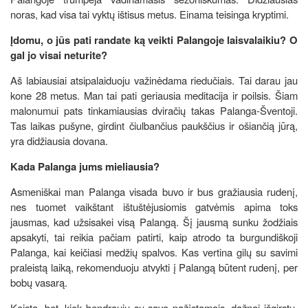
noras, kad visa tai vyktų ištisus metus. Einama teisinga kryptimi.
Įdomu, o jūs pati randate ką veikti Palangoje laisvalaikiu? O
gal jo visai neturite?
Aš labiausiai atsipalaiduoju važinėdama riedučiais. Tai darau jau
kone 28 metus. Man tai pati geriausia meditacija ir poilsis. Šiam
malonumui pats tinkamiausias dviračių takas Palanga-Šventoji.
Tas laikas pušyne, girdint čiulbančius paukščius ir ošiančią jūrą,
yra didžiausia dovana.
Kada Palanga jums mieliausia?
Asmeniškai man Palanga visada buvo ir bus gražiausia rudenį,
nes tuomet vaikštant ištuštėjusiomis gatvėmis apima toks
jausmas, kad užsisakei visą Palangą. Šį jausmą sunku žodžiais
apsakyti, tai reikia pačiam patirti, kaip atrodo ta burgundiškoji
Palanga, kai keičiasi medžių spalvos. Kas vertina gilų su savimi
praleistą laiką, rekomenduoju atvykti į Palangą būtent rudenį, per
bobų vasarą.
Keista, bet, kiek bendrauju su savo pažįstamais, dažnai išgirstu,