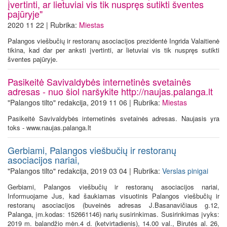
įvertinti, ar lietuviai vis tik nuspręs sutikti šventes
pajūryje"
2020 11 22 | Rubrika:
Miestas
Palangos viešbučių ir restoranų asociacijos prezidentė Ingrida Valaitienė
tikina, kad dar per anksti įvertinti, ar lietuviai vis tik nuspręs sutikti
šventes pajūryje.
Pasikeitė Savivaldybės internetinės svetainės
adresas - nuo šiol naršykite http://naujas.palanga.lt
"Palangos tilto" redakcija, 2019 11 06 | Rubrika:
Miestas
Pasikeitė Savivaldybės internetinės svetainės adresas. Naujasis yra
toks - www.naujas.palanga.lt
Gerbiami, Palangos viešbučių ir restoranų
asociacijos nariai,
"Palangos tilto" redakcija, 2019 03 04 | Rubrika:
Verslas pinigai
Gerbiami, Palangos viešbučių ir restoranų asociacijos nariai,
Informuojame Jus, kad šaukiamas visuotinis Palangos viešbučių ir
restoranų asociacijos (buveinės adresas J.Basanavičiaus g.12,
Palanga, įm.kodas: 152661146) narių susirinkimas. Susirinkimas įvyks:
2019 m. balandžio mėn.4 d. (ketvirtadienis), 14.00 val., Birutės al. 26,