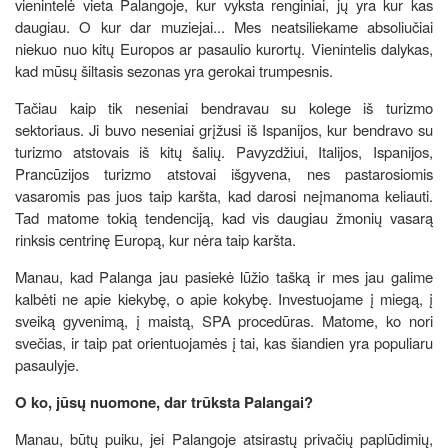
vienintelė vieta Palangoje, kur vyksta renginiai, jų yra kur kas
daugiau. O kur dar muziejai... Mes neatsiliekame absoliučiai
niekuo nuo kitų Europos ar pasaulio kurortų. Vienintelis dalykas,
kad mūsų šiltasis sezonas yra gerokai trumpesnis.
Tačiau kaip tik neseniai bendravau su kolege iš turizmo
sektoriaus. Ji buvo neseniai grįžusi iš Ispanijos, kur bendravo su
turizmo atstovais iš kitų šalių. Pavyzdžiui, Italijos, Ispanijos,
Prancūzijos turizmo atstovai išgyvena, nes pastarosiomis
vasaromis pas juos taip karšta, kad darosi neįmanoma keliauti.
Tad matome tokią tendenciją, kad vis daugiau žmonių vasarą
rinksis centrinę Europą, kur nėra taip karšta.
Manau, kad Palanga jau pasiekė lūžio tašką ir mes jau galime
kalbėti ne apie kiekybę, o apie kokybę. Investuojame į miegą, į
sveiką gyvenimą, į maistą, SPA procedūras. Matome, ko nori
svečias, ir taip pat orientuojamės į tai, kas šiandien yra populiaru
pasaulyje.
O ko, jūsų nuomone, dar trūksta Palangai?
Manau, būtų puiku, jei Palangoje atsirastų privačių paplūdimių,