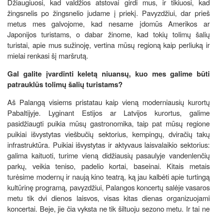
Džiaugiuosi, kad valdžios atstovai girdi mus, ir tikiuosi, kad
žingsnelis po žingsnelio judame į priekį. Pavyzdžiui, dar prieš
metus mes galvojome, kad nesame įdomūs Amerikos ar
Japonijos turistams, o dabar žinome, kad tokių tolimų šalių
turistai, apie mus sužinoję, vertina mūsų regioną kaip perliuką ir
mielai renkasi šį maršrutą.
Gal galite įvardinti keletą niuansų, kuo mes galime būti
patrauklūs tolimų šalių turistams?
Aš Palangą visiems pristatau kaip vieną moderniausių kurortų
Pabaltijyje. Lyginant Estijos ar Latvijos kurortus, galime
pasidžiaugti puikia mūsų gastronomika, taip pat mūsų regione
puikiai išvystytas viešbučių sektorius, kempingų, dviračių takų
infrastruktūra. Puikiai išvystytas ir aktyvaus laisvalaikio sektorius:
galima kaituoti, turime vieną didžiausių pasaulyje vandenlenčių
parkų, veikia teniso, padelio kortai, baseinai. Kitais metais
turėsime modernų ir naują kino teatrą, ką jau kalbėti apie turtingą
kultūrinę programą, pavyzdžiui, Palangos koncertų salėje vasaros
metu tik dvi dienos laisvos, visas kitas dienas organizuojami
koncertai. Beje, jie čia vyksta ne tik šiltuoju sezono metu. Ir tai ne