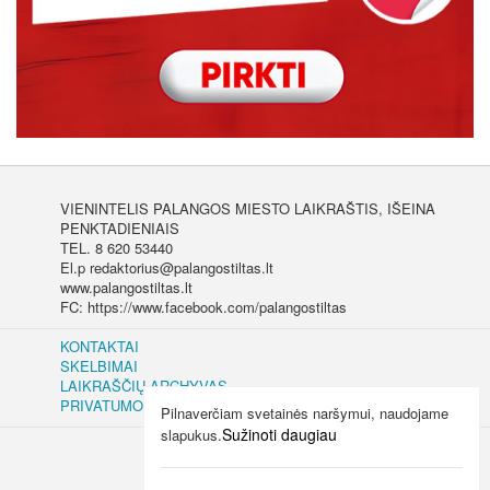
VIENINTELIS PALANGOS MIESTO LAIKRAŠTIS, IŠEINA
PENKTADIENIAIS
TEL. 8 620 53440
El.p redaktorius@palangostiltas.lt
www.palangostiltas.lt
FC: https://www.facebook.com/palangostiltas
KONTAKTAI
SKELBIMAI
LAIKRAŠČIŲ ARCHYVAS
PRIVATUMO IR SLAPUKŲ POLITIKA
Pilnaverčiam svetainės naršymui, naudojame
Sužinoti daugiau
slapukus.