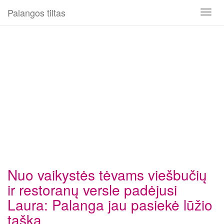
Palangos tiltas
Toggl
naviga
Nuo vaikystės tėvams viešbučių
ir restoranų versle padėjusi
Laura: Palanga jau pasiekė lūžio
tašką