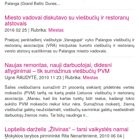
Palanga (Grand Baltic Dunes...
Miesto vadovai diskutavo su viešbučių ir restoranų
atstovais
2016 02 25 | Rubrika:
Miestas
Praėjusį penktadienį viešbutyje „Vanagupė“ vyko Palangos viešbučių ir
restoranų asociacijos (VRA) inicijuotas kurorto viešbučių ir restoranų
verslo atstovų susitikimas su Palangos miesto vadovais.
Naujas remontas, nauji darbuotojai, didesni
atlyginimai – tik sumažinus viešbučių PVM
Ugnė RAUDYTĖ, 2010 11 23 | Rubrika:
Miestas
Šalies viešbučiams sumažinti 21 procentą siekiantį pridėtinės vertės
mokesčio (PVM) tarifą ne kartą prašė Lietuvos viešbučių ir restoranų
asociacija. „Manau, kad šis kartas turėtų būti realus, kadangi tokio
aukšto PVM mokesčio niekur kitur nėra. Sumažinus mokestį, žiemą
viešbučiai galėtų neužsidarinėti, viešbučių savininkai galėtų neatleidinėti
darbuotojų žiemos metu. Tai būtų naudinga ir...
Lopšelis-darželis „Žilvinas“ – tarsi vaikystės namai
Mokyklos tarybos pirmininkė Rita Nenartėnienė, 2010 06 04 |