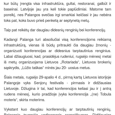
kur būtų įrengta visa infrastruktūra, gultai, restoranai, galbūt ir
baseinai. Latvijoje jau yra keli tokie paplūdimiai. Matome tam
poreikį, nes Palangos svečias irgi smarkiai keičiasi ir jau nebėra
toks pat, koks buvo prieš penketą ar septynetą metų.
Taip pat reikėtų dar daugiau didesnių renginių bei konferencijų.
Kadangi Palanga turi absoliučiai visą konferencijoms reikiamą
infrastruktūrą, vienas iš būdų pritraukti čia daugiau žmonių -
organizuoti konferencijas ar didesnius tarptautinius renginius.
Labai džiaugiuosi, kad, prasidėjus rudeniui, rugsėjo mėnesį metai
iš metų organizuojama Lietuvos „Rotariada“, Lietuvos brokerių
sąskrydis, „Lūžio taškas“ minės jau 20- uosius metus.
Šiais metais, rugsėjo 29-spalio 4 d., pirmą kartą Lietuvos istorijoje
Palangoje vyks Senjorų festivalis - pirmasis ir didžiausias
Lietuvoje. Džiugina ir tai, kad konferencijos keliasi jau ir į antrą
rudens mėnesį, kurio pradžioje įvyks konferencija „(ne) Tobula
moteris“, skirta moterims.
Vykstant kuo daugiau konferencijų ar tarptautinių renginių,
Palangoje trumpėja vadinamasis sezoniškumas. Didžiausias