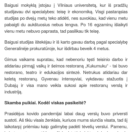
Baigusi mokyklą įstojau į Vilniaus universitetą, kur iš pradžių
studijavau dvi specialybes: teisę ir ekonomiką. Visgi pastarąsias
studijas po dvejų metų teko atidėti, nes suvokiau, kad vienu metu
pabaigti du aukštuosius nebus lengva. Po 16 egzaminų išlaikyti
vienu metu nebuvo paprasta, tad pasilikau tik teisę.
Baigusi studijas ištekėjau ir iš karto gavau darbą pagal specialybę
Generalinėje prokuratūroje, kur išdirbau beveik 4 metus.
Gimus vaikams supratau, kad nebenoriu tęsti teisinio darbo ir
atidariau pirmąjį vaikų ir šeimos restoraną „Kukumuku“ - tai buvo
restorano, teatro ir edukacijos sintezė. Netrukus atidariau dar
keletą restoranų. Gyvenau intensyviai, vykdavau stažuotis į
Dubajų ir visa mano veikla sukosi apie restoranų verslą ir
industriją.
Skamba puikiai. Kodėl viskas pasikeitė?
Prasidėjus kovido pandemijai labai daug verslų buvo priversti
sustoti. Aš tikiu visais ženklais, kuriuos mums siunčia visata, tad šį
laikotarpį priėmiau kaip galimybę padėti tėvelių verslui. Pamenu,