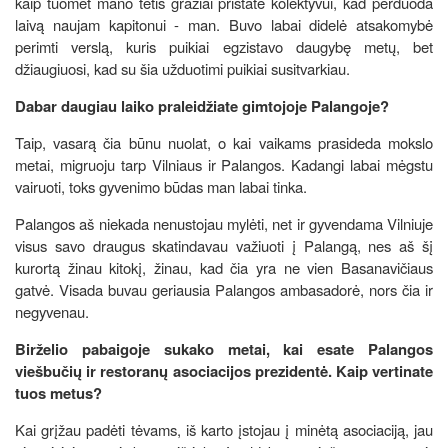
kaip tuomet mano tėtis gražiai pristatė kolektyvui, kad perduoda
laivą naujam kapitonui - man. Buvo labai didelė atsakomybė
perimti verslą, kuris puikiai egzistavo daugybę metų, bet
džiaugiuosi, kad su šia užduotimi puikiai susitvarkiau.
Dabar daugiau laiko praleidžiate gimtojoje Palangoje?
Taip, vasarą čia būnu nuolat, o kai vaikams prasideda mokslo
metai, migruoju tarp Vilniaus ir Palangos. Kadangi labai mėgstu
vairuoti, toks gyvenimo būdas man labai tinka.
Palangos aš niekada nenustojau mylėti, net ir gyvendama Vilniuje
visus savo draugus skatindavau važiuoti į Palangą, nes aš šį
kurortą žinau kitokį, žinau, kad čia yra ne vien Basanavičiaus
gatvė. Visada buvau geriausia Palangos ambasadorė, nors čia ir
negyvenau.
Birželio pabaigoje sukako metai, kai esate Palangos
viešbučių ir restoranų asociacijos prezidentė. Kaip vertinate
tuos metus?
Kai grįžau padėti tėvams, iš karto įstojau į minėtą asociaciją, jau