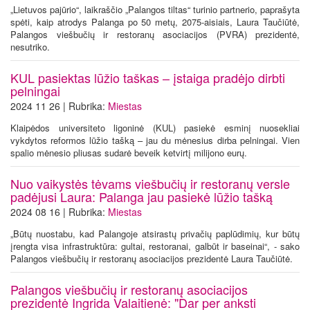
„Lietuvos pajūrio“, laikraščio „Palangos tiltas“ turinio partnerio, paprašyta
spėti, kaip atrodys Palanga po 50 metų, 2075-aisiais, Laura Taučiūtė,
Palangos viešbučių ir restoranų asociacijos (PVRA) prezidentė,
nesutriko.
KUL pasiektas lūžio taškas – įstaiga pradėjo dirbti
pelningai
2024 11 26 | Rubrika:
Miestas
Klaipėdos universiteto ligoninė (KUL) pasiekė esminį nuosekliai
vykdytos reformos lūžio tašką – jau du mėnesius dirba pelningai. Vien
spalio mėnesio pliusas sudarė beveik ketvirtį milijono eurų.
Nuo vaikystės tėvams viešbučių ir restoranų versle
padėjusi Laura: Palanga jau pasiekė lūžio tašką
2024 08 16 | Rubrika:
Miestas
„Būtų nuostabu, kad Palangoje atsirastų privačių paplūdimių, kur būtų
įrengta visa infrastruktūra: gultai, restoranai, galbūt ir baseinai“, - sako
Palangos viešbučių ir restoranų asociacijos prezidentė Laura Taučiūtė.
Palangos viešbučių ir restoranų asociacijos
prezidentė Ingrida Valaitienė: "Dar per anksti