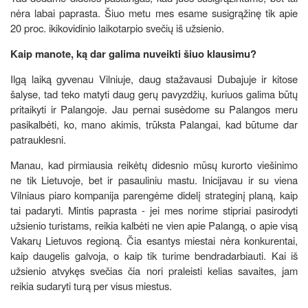
nėra labai paprasta. Šiuo metu mes esame susigrąžinę tik apie
20 proc. ikikovidinio laikotarpio svečių iš užsienio.
Kaip manote, ką dar galima nuveikti šiuo klausimu?
Ilgą laiką gyvenau Vilniuje, daug stažavausi Dubajuje ir kitose
šalyse, tad teko matyti daug gerų pavyzdžių, kuriuos galima būtų
pritaikyti ir Palangoje. Jau pernai susėdome su Palangos meru
pasikalbėti, ko, mano akimis, trūksta Palangai, kad būtume dar
patrauklesni.
Manau, kad pirmiausia reikėtų didesnio mūsų kurorto viešinimo
ne tik Lietuvoje, bet ir pasauliniu mastu. Inicijavau ir su viena
Vilniaus piaro kompanija parengėme didelį strateginį planą, kaip
tai padaryti. Mintis paprasta - jei mes norime stipriai pasirodyti
užsienio turistams, reikia kalbėti ne vien apie Palangą, o apie visą
Vakarų Lietuvos regioną. Čia esantys miestai nėra konkurentai,
kaip daugelis galvoja, o kaip tik turime bendradarbiauti. Kai iš
užsienio atvykęs svečias čia nori praleisti kelias savaites, jam
reikia sudaryti turą per visus miestus.