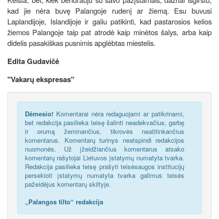
kad jie nėra buvę Palangoje rudenį ar žiemą. Esu buvusi
Laplandijoje, Islandijoje ir galiu patikinti, kad pastarosios kelios
žiemos Palangoje taip pat atrodė kaip minėtos šalys, arba kaip
didelis pasakiškas pusnimis apglėbtas miestelis.
Edita Gudavičė
"Vakarų ekspresas"
Dėmesio!
Komentarai nėra redaguojami ar patikrinami,
bet redakcija pasilieka teisę šalinti neadekvačius, garbę
ir orumą žeminančius, tikrovės neatitinkančius
komentarus. Komentarų turinys neatspindi redakcijos
nuomonės. Už įžeidžiančius komentarus atsako
komentarų rašytojai Lietuvos įstatymų numatyta tvarka.
Redakcija pasilieka teisę prašyti teisėsaugos institucijų
persekioti įstatymų numatyta tvarka galimus teisės
pažeidėjus komentarų skiltyje.
„Palangos tilto“ redakcija