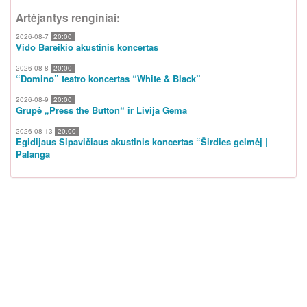
Artėjantys renginiai:
2026-08-7
20:00
Vido Bareikio akustinis koncertas
2026-08-8
20:00
“Domino” teatro koncertas “White & Black”
2026-08-9
20:00
Grupė „Press the Button“ ir Livija Gema
2026-08-13
20:00
Egidijaus Sipavičiaus akustinis koncertas “Širdies gelmėj |
Palanga