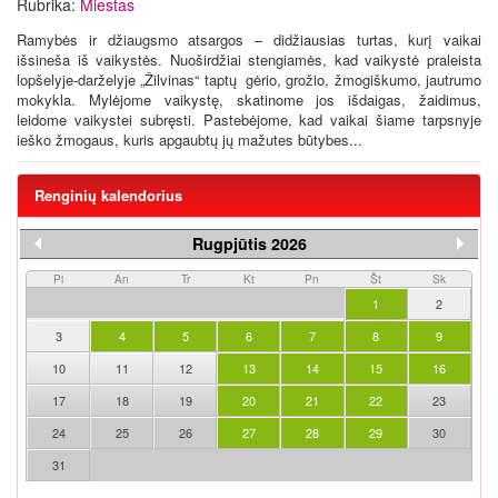
Rubrika:
Miestas
Ramybės ir džiaugsmo atsargos – didžiausias turtas, kurį vaikai
išsineša iš vaikystės. Nuoširdžiai stengiamės, kad vaikystė praleista
lopšelyje-darželyje „Žilvinas“ taptų gėrio, grožio, žmogiškumo, jautrumo
mokykla. Mylėjome vaikystę, skatinome jos išdaigas, žaidimus,
leidome vaikystei subręsti. Pastebėjome, kad vaikai šiame tarpsnyje
ieško žmogaus, kuris apgaubtų jų mažutes būtybes...
Renginių kalendorius
Rugpjūtis 2026
Pi
An
Tr
Kt
Pn
Št
Sk
1
2
3
4
5
6
7
8
9
10
11
12
13
14
15
16
17
18
19
20
21
22
23
24
25
26
27
28
29
30
31