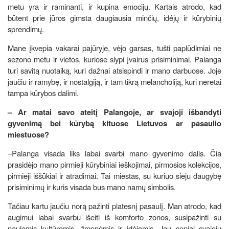
metu yra ir raminanti, ir kupina emocijų. Kartais atrodo, kad
būtent prie jūros gimsta daugiausia minčių, idėjų ir kūrybinių
sprendimų.
Mane įkvepia vakarai pajūryje, vėjo garsas, tušti paplūdimiai ne
sezono metu ir vietos, kuriose slypi įvairūs prisiminimai. Palanga
turi savitą nuotaiką, kuri dažnai atsispindi ir mano darbuose. Joje
jaučiu ir ramybę, ir nostalgiją, ir tam tikrą melancholiją, kuri neretai
tampa kūrybos dalimi.
– Ar matai savo ateitį Palangoje, ar svajoji išbandyti
gyvenimą bei kūrybą kituose Lietuvos ar pasaulio
miestuose?
–Palanga visada liks labai svarbi mano gyvenimo dalis. Čia
prasidėjo mano pirmieji kūrybiniai ieškojimai, pirmosios kolekcijos,
pirmieji iššūkiai ir atradimai. Tai miestas, su kuriuo sieju daugybę
prisiminimų ir kuris visada bus mano namų simbolis.
Tačiau kartu jaučiu norą pažinti platesnį pasaulį. Man atrodo, kad
augimui labai svarbu išeiti iš komforto zonos, susipažinti su
naujomis kultūromis, žmonėmis ir idėjomis. Jau seniai svajoju