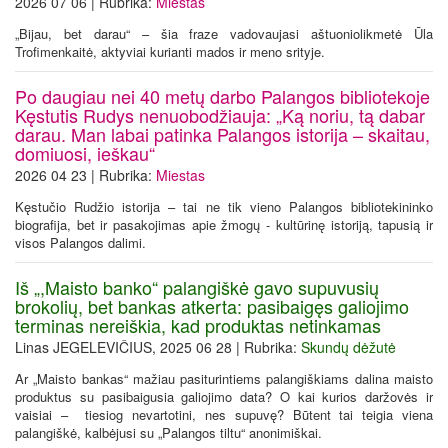
2026 07 06 | Rubrika:
Miestas
„Bijau, bet darau“ – šia fraze vadovaujasi aštuoniolikmetė Ūla
Trofimenkaitė, aktyviai kurianti mados ir meno srityje.
Po daugiau nei 40 metų darbo Palangos bibliotekoje
Kęstutis Rudys nenuobodžiauja: „Ką noriu, tą dabar
darau. Man labai patinka Palangos istorija – skaitau,
domiuosi, ieškau“
2026 04 23 | Rubrika:
Miestas
Kęstučio Rudžio istorija – tai ne tik vieno Palangos bibliotekininko
biografija, bet ir pasakojimas apie žmogų - kultūrinę istoriją, tapusią ir
visos Palangos dalimi.
Iš „,Maisto banko“ palangiškė gavo supuvusių
brokolių, bet bankas atkerta: pasibaigęs galiojimo
terminas nereiškia, kad produktas netinkamas
Linas JEGELEVIČIUS, 2025 06 28 | Rubrika:
Skundų dėžutė
Ar „Maisto bankas“ mažiau pasiturintiems palangiškiams dalina maisto
produktus su pasibaigusia galiojimo data? O kai kurios daržovės ir
vaisiai – tiesiog nevartotini, nes supuvę? Būtent tai teigia viena
palangiškė, kalbėjusi su „Palangos tiltu“ anonimiškai.