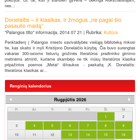
nes...
Donelaitis – ir klasikas, ir žmogus „ne pagal šio
pasaulio madą“
"Palangos tilto" informacija, 2014 07 21 | Rubrika:
Kultūra
Penktadienį į Palangos miesto savivaldybės viešąją biblioteką rinkosi
tie, kas skaito ir myli Kristijono Donelaičio kūrybą. Čia buvo surengtas
vakaras 300-osioms lietuvių grožinės literatūros pradininko gimimo
metinėms atminti, kuriame skambėjo ne tik mūsų literatūros klasika
pripažintos poemos „Metai“ ištraukos - paskaitą „K. Donelaitis:
literatūros klasikas ar...
Renginių kalendorius
Rugpjūtis 2026
Pi
An
Tr
Kt
Pn
Št
Sk
1
2
3
4
5
6
7
8
9
10
11
12
13
14
15
16