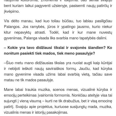
bent kuriam laikui pagyventi užsienyje, pasisemti naujų patirčių ir
įkvėpimo.
Vis dėlto manau, kad kuo toliau būčiau, tuo labiau pasiilgčiau
Palangos. Jos ramybės, jūros ir ypatingo jausmo, kurio niekur
kitur nepavyktų atrasti. Todėl, kad ir kur mane nuvestų
gyvenimas, Palanga visada liks svarbia mano tapatybės dalimi.
– Kokie yra tavo didžiausi tikslai ir svajonės šiandien? Ko
norėtum pasiekti tiek mados, tiek meno pasaulyje?
–Šiuo metu mano didžiausias tikslas yra nuolat augti kaip kūrėjai
ir nebijoti ieškoti naujų saviraiškos formų. Jaučiu, kad kūryba
mano gyvenime visada užims labai svarbią vietą, tačiau save
matau ne tik mados pasaulyje.
Mane labai traukia muzika, scenos menas, vizualinė kūryba ir
emocijų perteikimas įvairiomis formomis. Norėčiau ateityje visa tai
sujungti į vieną visumą – kurti ne tik drabužius, bet ir visą emocinę
patirtį. Svajoju apie projektus, kuriuose susijungtų mada, muzika,
vizualinis menas ir istorijų pasakojimas.