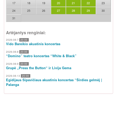
17
18
19
20
21
22
23
24
25
26
27
28
29
30
31
Artėjantys renginiai:
2026-08-7
20:00
Vido Bareikio akustinis koncertas
2026-08-8
20:00
“Domino” teatro koncertas “White & Black”
2026-08-9
20:00
Grupė „Press the Button“ ir Livija Gema
2026-08-13
20:00
Egidijaus Sipavičiaus akustinis koncertas “Širdies gelmėj |
Palanga