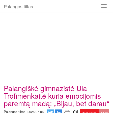
Palangos tiltas
Toggl
naviga
Palangiškė gimnazistė Ūla
Trofimenkaitė kuria emocijomis
paremtą madą: „Bijau, bet darau“
Palangos tiltas, 2026-07-06
Peržiūrėta
1448