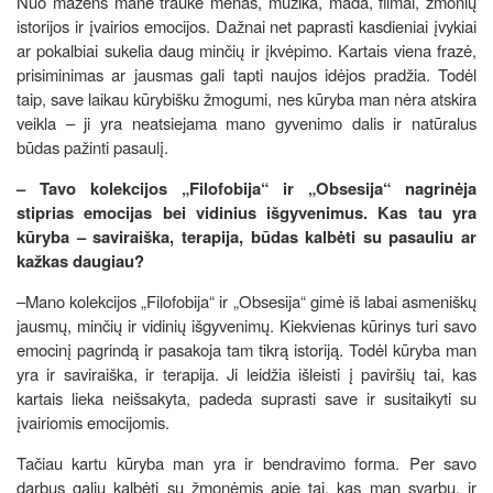
Nuo mažens mane traukė menas, muzika, mada, filmai, žmonių
istorijos ir įvairios emocijos. Dažnai net paprasti kasdieniai įvykiai
ar pokalbiai sukelia daug minčių ir įkvėpimo. Kartais viena frazė,
prisiminimas ar jausmas gali tapti naujos idėjos pradžia. Todėl
taip, save laikau kūrybišku žmogumi, nes kūryba man nėra atskira
veikla – ji yra neatsiejama mano gyvenimo dalis ir natūralus
būdas pažinti pasaulį.
– Tavo kolekcijos „Filofobija“ ir „Obsesija“ nagrinėja
stiprias emocijas bei vidinius išgyvenimus. Kas tau yra
kūryba – saviraiška, terapija, būdas kalbėti su pasauliu ar
kažkas daugiau?
–Mano kolekcijos „Filofobija“ ir „Obsesija“ gimė iš labai asmeniškų
jausmų, minčių ir vidinių išgyvenimų. Kiekvienas kūrinys turi savo
emocinį pagrindą ir pasakoja tam tikrą istoriją. Todėl kūryba man
yra ir saviraiška, ir terapija. Ji leidžia išleisti į paviršių tai, kas
kartais lieka neišsakyta, padeda suprasti save ir susitaikyti su
įvairiomis emocijomis.
Tačiau kartu kūryba man yra ir bendravimo forma. Per savo
darbus galiu kalbėti su žmonėmis apie tai, kas man svarbu, ir