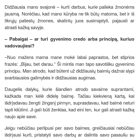
Didžiausia mano svajonė – kurti darbus, kurie palieka žmonėms
jausmą. Norėčiau, kad mano kūryba ne tik būtų matoma, bet ir iš
tikrųjų paliestų žmones, skatintų juos susimąstyti, pajausti ar
atrasti kažką savyje.
– Pabaigai – ar turi gyvenimo credo arba principą, kuriuo
vadovaujiesi?
–Nuo mažens mama mane mokė labai paprastos, bet stiprios
frazės: „Bijau, bet darau.“ Ši mintis man tapo savotišku gyvenimo
principu. Man atrodo, kad būtent už didžiausių baimių dažnai slypi
svarbiausios galimybės ir didžiausias augimas.
Daugelis dalykų, kurie šiandien atrodo savaime suprantami,
kažkada man kėlė didelę baimę. Tačiau kiekvieną kartą, kai
išdrįsdavau žengti žingsnį pirmyn, suprasdavau, kad baimė neturi
tapti kliūtimi. Ji gali būti ženklas, kad eini ten, kur gali atrasti kažką
naujo apie save.
Jeigu nebūčiau perlipusi per savo baimes, greičiausiai nebūčiau
išdrįsusi kurti, pristatyti savo darbų ar dalintis savo pasauliu su