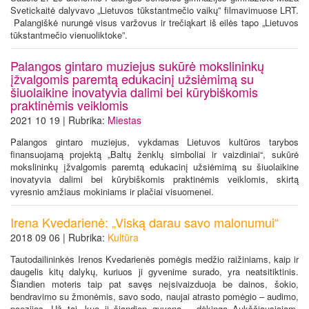
Svetickaitė dalyvavo „Lietuvos tūkstantmečio vaikų” filmavimuose LRT.
Palangiškė nurungė visus varžovus ir trečiąkart iš eilės tapo „Lietuvos
tūkstantmečio vienuoliktoke”.
Palangos gintaro muziejus sukūrė mokslininkų
įžvalgomis paremtą edukacinį užsiėmimą su
šiuolaikine inovatyvia dalimi bei kūrybiškomis
praktinėmis veiklomis
2021 10 19 | Rubrika:
Miestas
Palangos gintaro muziejus, vykdamas Lietuvos kultūros tarybos
finansuojamą projektą „Baltų ženklų simboliai ir vaizdiniai“, sukūrė
mokslininkų įžvalgomis paremtą edukacinį užsiėmimą su šiuolaikine
inovatyvia dalimi bei kūrybiškomis praktinėmis veiklomis, skirtą
vyresnio amžiaus mokiniams ir plačiai visuomenei.
Irena Kvedarienė: „Viską darau savo malonumui“
2018 09 06 | Rubrika:
Kultūra
Tautodailininkės Irenos Kvedarienės pomėgis medžio raižiniams, kaip ir
daugelis kitų dalykų, kuriuos ji gyvenime surado, yra neatsitiktinis.
Šiandien moteris taip pat savęs neįsivaizduoja be dainos, šokio,
bendravimo su žmonėmis, savo sodo, naujai atrasto pomėgio – audimo,
poezijos. Už tai, kuo ji šiandien gyvena – dėkinga Aukščiausiajam,