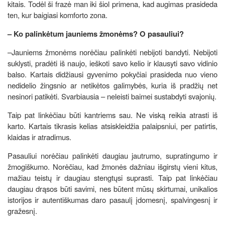
kitais. Todėl ši frazė man iki šiol primena, kad augimas prasideda
ten, kur baigiasi komforto zona.
– Ko palinkėtum jauniems žmonėms? O pasauliui?
–Jauniems žmonėms norėčiau palinkėti nebijoti bandyti. Nebijoti
suklysti, pradėti iš naujo, ieškoti savo kelio ir klausyti savo vidinio
balso. Kartais didžiausi gyvenimo pokyčiai prasideda nuo vieno
nedidelio žingsnio ar netikėtos galimybės, kuria iš pradžių net
nesinori patikėti. Svarbiausia – neleisti baimei sustabdyti svajonių.
Taip pat linkėčiau būti kantriems sau. Ne viską reikia atrasti iš
karto. Kartais tikrasis kelias atsiskleidžia palaipsniui, per patirtis,
klaidas ir atradimus.
Pasauliui norėčiau palinkėti daugiau jautrumo, supratingumo ir
žmogiškumo. Norėčiau, kad žmonės dažniau išgirstų vieni kitus,
mažiau teistų ir daugiau stengtųsi suprasti. Taip pat linkėčiau
daugiau drąsos būti savimi, nes būtent mūsų skirtumai, unikalios
istorijos ir autentiškumas daro pasaulį įdomesnį, spalvingesnį ir
gražesnį.