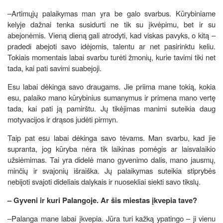
–Artimųjų palaikymas man yra be galo svarbus. Kūrybiniame
kelyje dažnai tenka susidurti ne tik su įkvėpimu, bet ir su
abejonėmis. Vieną dieną gali atrodyti, kad viskas pavyks, o kitą –
pradedi abejoti savo idėjomis, talentu ar net pasirinktu keliu.
Tokiais momentais labai svarbu turėti žmonių, kurie tavimi tiki net
tada, kai pati savimi suabejoji.
Esu labai dėkinga savo draugams. Jie priima mane tokią, kokia
esu, palaiko mano kūrybinius sumanymus ir primena mano vertę
tada, kai pati ją pamirštu. Jų tikėjimas manimi suteikia daug
motyvacijos ir drąsos judėti pirmyn.
Taip pat esu labai dėkinga savo tėvams. Man svarbu, kad jie
supranta, jog kūryba nėra tik laikinas pomėgis ar laisvalaikio
užsiėmimas. Tai yra didelė mano gyvenimo dalis, mano jausmų,
minčių ir svajonių išraiška. Jų palaikymas suteikia stiprybės
nebijoti svajoti dideliais dalykais ir nuosekliai siekti savo tikslų.
– Gyveni ir kuri Palangoje. Ar šis miestas įkvepia tave?
–Palanga mane labai įkvepia. Jūra turi kažką ypatingo – ji vienu