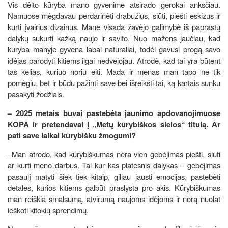
Vis dėlto kūryba mano gyvenime atsirado gerokai anksčiau.
Namuose mėgdavau perdarinėti drabužius, siūti, piešti eskizus ir
kurti įvairius dizainus. Mane visada žavėjo galimybė iš paprastų
dalykų sukurti kažką naujo ir savito. Nuo mažens jaučiau, kad
kūryba manyje gyvena labai natūraliai, todėl gavusi progą savo
idėjas parodyti kitiems ilgai nedvejojau. Atrodė, kad tai yra būtent
tas kelias, kuriuo noriu eiti. Mada ir menas man tapo ne tik
pomėgiu, bet ir būdu pažinti save bei išreikšti tai, ką kartais sunku
pasakyti žodžiais.
– 2025 metais buvai pastebėta jaunimo apdovanojimuose
KOPA ir pretendavai į „Metų kūrybiškos sielos“ titulą. Ar
pati save laikai kūrybišku žmogumi?
–Man atrodo, kad kūrybiškumas nėra vien gebėjimas piešti, siūti
ar kurti meno darbus. Tai kur kas platesnis dalykas – gebėjimas
pasaulį matyti šiek tiek kitaip, giliau jausti emocijas, pastebėti
detales, kurios kitiems galbūt praslysta pro akis. Kūrybiškumas
man reiškia smalsumą, atvirumą naujoms idėjoms ir norą nuolat
ieškoti kitokių sprendimų.