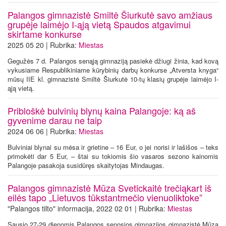
Palangos gimnazistė Smiltė Šiurkutė savo amžiaus
grupėje laimėjo I-ąją vietą Spaudos atgavimui
skirtame konkurse
2025 05 20 | Rubrika:
Miestas
Gegužės 7 d. Palangos senąją gimnaziją pasiekė džiugi žinia, kad kovą
vykusiame Respublikiniame kūrybinių darbų konkurse „Atversta knyga“
mūsų IIE kl. gimnazistė Smiltė Šiurkutė 10-tų klasių grupėje laimėjo I-
ąją vietą.
Pribloškė bulvinių blynų kaina Palangoje: ką aš
gyvenime darau ne taip
2024 06 06 | Rubrika:
Miestas
Bulviniai blynai su mėsa ir grietine – 16 Eur, o jei norisi ir lašišos – teks
primokėti dar 5 Eur, – štai su tokiomis šio vasaros sezono kainomis
Palangoje pasakoja susidūręs skaitytojas Mindaugas.
Palangos gimnazistė Mūza Svetickaitė trečiąkart iš
eilės tapo „Lietuvos tūkstantmečio vienuoliktoke”
"Palangos tilto" informacija, 2022 02 01 | Rubrika:
Miestas
Sausio 27-29 dienomis Palangos senosios gimnazijos gimnazistė Mūza