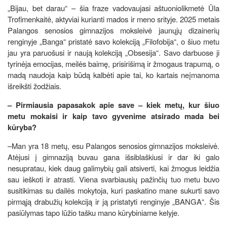
„Bijau, bet darau“ – šia fraze vadovaujasi aštuoniolikmetė Ūla
Trofimenkaitė, aktyviai kurianti mados ir meno srityje. 2025 metais
Palangos senosios gimnazijos moksleivė jaunųjų dizainerių
renginyje „Banga“ pristatė savo kolekciją „Filofobija“, o šiuo metu
jau yra paruošusi ir naują kolekciją „Obsesija“. Savo darbuose ji
tyrinėja emocijas, meilės baimę, prisirišimą ir žmogaus trapumą, o
madą naudoja kaip būdą kalbėti apie tai, ko kartais neįmanoma
išreikšti žodžiais.
– Pirmiausia papasakok apie save – kiek metų, kur šiuo
metu mokaisi ir kaip tavo gyvenime atsirado mada bei
kūryba?
–Man yra 18 metų, esu Palangos senosios gimnazijos moksleivė.
Atėjusi į gimnaziją buvau gana išsiblaškiusi ir dar iki galo
nesupratau, kiek daug galimybių gali atsiverti, kai žmogus leidžia
sau ieškoti ir atrasti. Viena svarbiausių pažinčių tuo metu buvo
susitikimas su dailės mokytoja, kuri paskatino mane sukurti savo
pirmąją drabužių kolekciją ir ją pristatyti renginyje „BANGA“. Šis
pasiūlymas tapo lūžio tašku mano kūrybiniame kelyje.