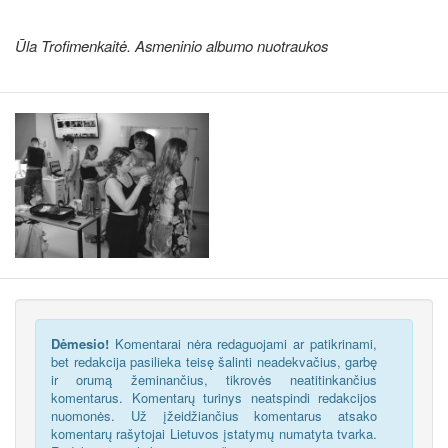
Ūla Trofimenkaitė. Asmeninio albumo nuotraukos
Dėmesio!
Komentarai nėra redaguojami ar patikrinami,
bet redakcija pasilieka teisę šalinti neadekvačius, garbę
ir orumą žeminančius, tikrovės neatitinkančius
komentarus. Komentarų turinys neatspindi redakcijos
nuomonės. Už įžeidžiančius komentarus atsako
komentarų rašytojai Lietuvos įstatymų numatyta tvarka.