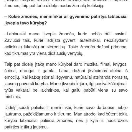
žmones, taip pat turiu didelę mados žurnalų kolekciją.
– Kokie žmonės, menininkai ar gyvenimo patirtys labiausiai
įkvepia tavo kūrybą?
–Labiausiai mane įkvepia žmonės, kurie nebijo būti savimi.
Žaviuosi tais, kurie išdrįsta gyventi autentiškai, nepaisydami
aplinkinių lūkesčių ar stereotipų. Tokie žmonės dažnai primena,
kad tikrumas yra viena didžiausių vertybių.
Taip pat didelę įtaką mano kūrybai daro muzika, filmai, knygos,
šeima, draugai ir gamta. Labai dažnai įkvėpimas ateina iš
emocijų. Kai kažką stipriai išgyvenu, natūraliai atsiranda noras tą
jausmą paversti kūryba. Mane įkvepia ir jūra, ilgi pasivaikščiojimai,
tylūs vakarai bei akimirkos, kai galiu pabūti viena su savo
mintimis.
Didelį įspūdį palieka ir menininkai, kurie savo darbuose nebijo
jautrumo, pažeidžiamumo ir tikrumo. Man atrodo, kad būtent tokia
kūryba labiausiai paliečia žmones, nes ji kyla iš nuoširdžios
patirties ir tikrų jausmų.