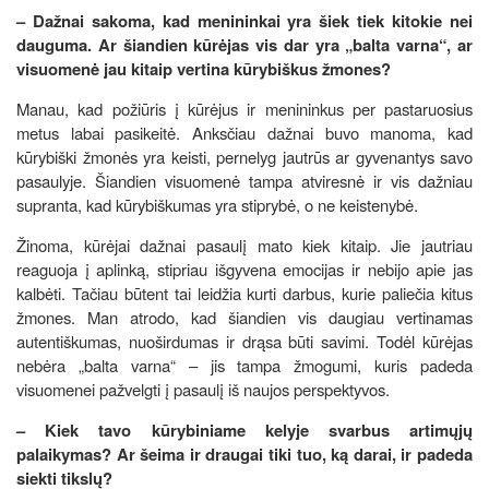
– Dažnai sakoma, kad menininkai yra šiek tiek kitokie nei
dauguma. Ar šiandien kūrėjas vis dar yra „balta varna“, ar
visuomenė jau kitaip vertina kūrybiškus žmones?
Manau, kad požiūris į kūrėjus ir menininkus per pastaruosius
metus labai pasikeitė. Anksčiau dažnai buvo manoma, kad
kūrybiški žmonės yra keisti, pernelyg jautrūs ar gyvenantys savo
pasaulyje. Šiandien visuomenė tampa atviresnė ir vis dažniau
supranta, kad kūrybiškumas yra stiprybė, o ne keistenybė.
Žinoma, kūrėjai dažnai pasaulį mato kiek kitaip. Jie jautriau
reaguoja į aplinką, stipriau išgyvena emocijas ir nebijo apie jas
kalbėti. Tačiau būtent tai leidžia kurti darbus, kurie paliečia kitus
žmones. Man atrodo, kad šiandien vis daugiau vertinamas
autentiškumas, nuoširdumas ir drąsa būti savimi. Todėl kūrėjas
nebėra „balta varna“ – jis tampa žmogumi, kuris padeda
visuomenei pažvelgti į pasaulį iš naujos perspektyvos.
– Kiek tavo kūrybiniame kelyje svarbus artimųjų
palaikymas? Ar šeima ir draugai tiki tuo, ką darai, ir padeda
siekti tikslų?