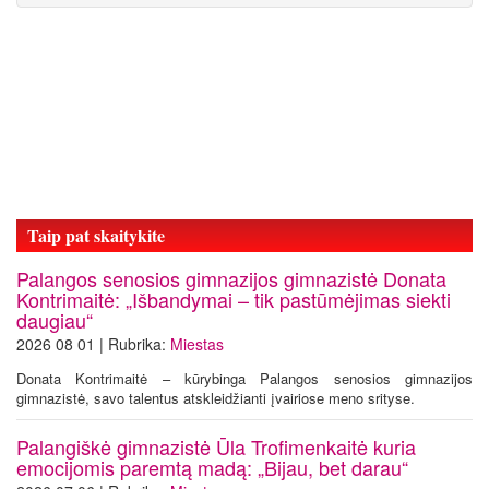
Taip pat skaitykite
Palangos senosios gimnazijos gimnazistė Donata
Kontrimaitė: „Išbandymai – tik pastūmėjimas siekti
daugiau“
2026 08 01 | Rubrika:
Miestas
Donata Kontrimaitė – kūrybinga Palangos senosios gimnazijos
gimnazistė, savo talentus atskleidžianti įvairiose meno srityse.
Palangiškė gimnazistė Ūla Trofimenkaitė kuria
emocijomis paremtą madą: „Bijau, bet darau“