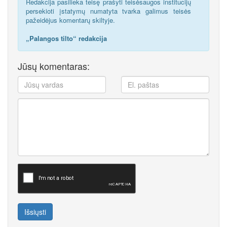
Redakcija pasilieka teisę prašyti teisėsaugos institucijų
persekioti įstatymų numatyta tvarka galimus teisės
pažeidėjus komentarų skiltyje.
„Palangos tilto“ redakcija
Jūsų komentaras:
Išsiųsti