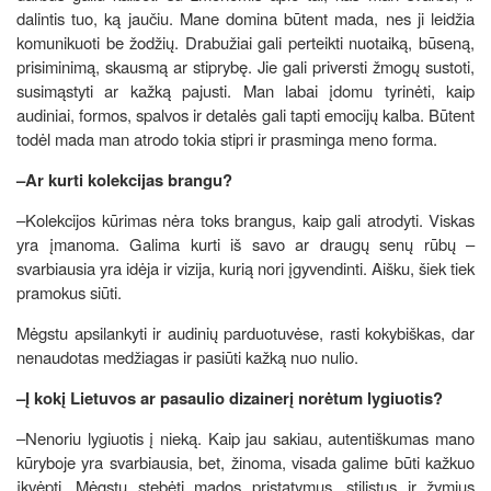
dalintis tuo, ką jaučiu. Mane domina būtent mada, nes ji leidžia
komunikuoti be žodžių. Drabužiai gali perteikti nuotaiką, būseną,
prisiminimą, skausmą ar stiprybę. Jie gali priversti žmogų sustoti,
susimąstyti ar kažką pajusti. Man labai įdomu tyrinėti, kaip
audiniai, formos, spalvos ir detalės gali tapti emocijų kalba. Būtent
todėl mada man atrodo tokia stipri ir prasminga meno forma.
–Ar kurti kolekcijas brangu?
–Kolekcijos kūrimas nėra toks brangus, kaip gali atrodyti. Viskas
yra įmanoma. Galima kurti iš savo ar draugų senų rūbų –
svarbiausia yra idėja ir vizija, kurią nori įgyvendinti. Aišku, šiek tiek
pramokus siūti.
Mėgstu apsilankyti ir audinių parduotuvėse, rasti kokybiškas, dar
nenaudotas medžiagas ir pasiūti kažką nuo nulio.
–Į kokį Lietuvos ar pasaulio dizainerį norėtum lygiuotis?
–Nenoriu lygiuotis į nieką. Kaip jau sakiau, autentiškumas mano
kūryboje yra svarbiausia, bet, žinoma, visada galime būti kažkuo
įkvėpti. Mėgstu stebėti mados pristatymus, stilistus ir žymius