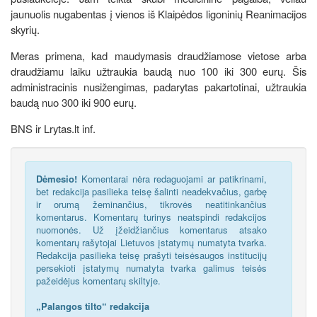
jaunuolis nugabentas į vienos iš Klaipėdos ligoninių Reanimacijos
skyrių.
Meras primena, kad maudymasis draudžiamose vietose arba
draudžiamu laiku užtraukia baudą nuo 100 iki 300 eurų. Šis
administracinis nusižengimas, padarytas pakartotinai, užtraukia
baudą nuo 300 iki 900 eurų.
BNS ir Lrytas.lt inf.
Dėmesio!
Komentarai nėra redaguojami ar patikrinami,
bet redakcija pasilieka teisę šalinti neadekvačius, garbę
ir orumą žeminančius, tikrovės neatitinkančius
komentarus. Komentarų turinys neatspindi redakcijos
nuomonės. Už įžeidžiančius komentarus atsako
komentarų rašytojai Lietuvos įstatymų numatyta tvarka.
Redakcija pasilieka teisę prašyti teisėsaugos institucijų
persekioti įstatymų numatyta tvarka galimus teisės
pažeidėjus komentarų skiltyje.
„Palangos tilto“ redakcija