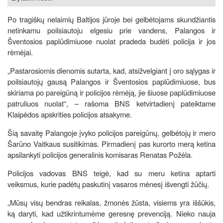
Po tragiškų nelaimių Baltijos jūroje bei gelbėtojams skundžiantis
netinkamu poilsiautoju elgesiu prie vandens, Palangos ir
Šventosios paplūdimiuose nuolat pradeda budėti policija ir jos
rėmėjai.
„Pastarosiomis dienomis sutarta, kad, atsižvelgiant į oro sąlygas ir
poilsiautojų gausą Palangos ir Šventosios paplūdimiuose, bus
skiriama po pareigūną ir policijos rėmėją, jie šiuose paplūdimiuose
patruliuos nuolat“, – rašoma BNS ketvirtadienį pateiktame
Klaipėdos apskrities policijos atsakyme.
Šią savaitę Palangoje įvyko policijos pareigūnų, gelbėtojų ir mero
Šarūno Vaitkaus susitikimas. Pirmadienį pas kurorto merą ketina
apsilankyti policijos generalinis komisaras Renatas Požėla.
Policijos vadovas BNS teigė, kad su meru ketina aptarti
veiksmus, kurie padėtų paskutinį vasaros mėnesį išvengti žūčių.
„Mūsų visų bendras reikalas, žmonės žūsta, visiems yra iššūkis,
ką daryti, kad užtikrintumėme geresnę prevenciją. Nieko nauja