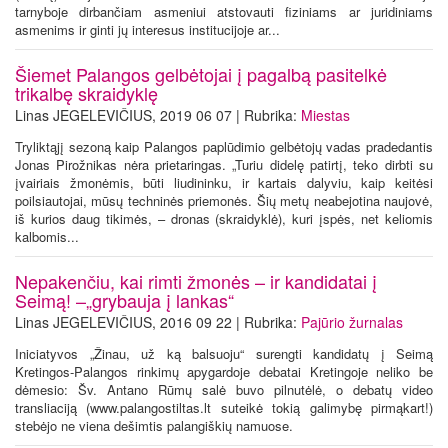
tarnyboje dirbančiam asmeniui atstovauti fiziniams ar juridiniams
asmenims ir ginti jų interesus institucijoje ar...
Šiemet Palangos gelbėtojai į pagalbą pasitelkė
trikalbę skraidyklę
Linas JEGELEVIČIUS, 2019 06 07 | Rubrika:
Miestas
Tryliktąjį sezoną kaip Palangos paplūdimio gelbėtojų vadas pradedantis
Jonas Pirožnikas nėra prietaringas. „Turiu didelę patirtį, teko dirbti su
įvairiais žmonėmis, būti liudininku, ir kartais dalyviu, kaip keitėsi
poilsiautojai, mūsų techninės priemonės. Šių metų neabejotina naujovė,
iš kurios daug tikimės, – dronas (skraidyklė), kuri įspės, net keliomis
kalbomis...
Nepakenčiu, kai rimti žmonės – ir kandidatai į
Seimą! –„grybauja į lankas“
Linas JEGELEVIČIUS, 2016 09 22 | Rubrika:
Pajūrio žurnalas
Iniciatyvos „Žinau, už ką balsuoju“ surengti kandidatų į Seimą
Kretingos-Palangos rinkimų apygardoje debatai Kretingoje neliko be
dėmesio: Šv. Antano Rūmų salė buvo pilnutėlė, o debatų video
transliaciją (www.palangostiltas.lt suteikė tokią galimybę pirmąkart!)
stebėjo ne viena dešimtis palangiškių namuose.