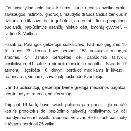
„Tai pasakytina apie tuos ir tiems, kurie nepaiso sveiko proto,
savisaugos instinkto, ignoruoja maudytis draudžiančius ženklus ir
rizikuoja ne tik savo, bet ir gelbėtojų, o neretai – tiesiog pagalbon
puolančių paplūdimyje esančių niekuo dėtų žmonių gyvybe“, –
tvirtino Š. Vaitkus.
Pasak jo, Palangos gelbėtojai suskaičiavo, kad nuo gegužės 15
iki liepos 26 dienos buvo perspėti 153 nesaugiai maudęsi
žmonės, 31 asmuo perspėtas dėl paplūdimio taisyklių
nesilaikymo, 41 suteikta pirmoji medicininė pagalba. Skendo 17
asmenų, išgelbėta 16, devyni perduoti medikams ir išvežti į
reanimaciją, vienas šį savaitgalį nuskendo Šventojoje.
Dar 16 poilsiautojų gelbėtojai kvietė greitąją medicinos pagalbą,
nes jie patyrė traumas, saulės smūgį.
Taip pat 16 kartų buvo kviesti policijos pareigūnai – jie surašė
keturis protokolus dėl paplūdimio taisyklių nesilaikymo, t.y. dėl
maudymosi esant iškeltai raudonai vėliavai. Be to, rasti pasimetę
ir tėvams perduoti 25 vaikai.