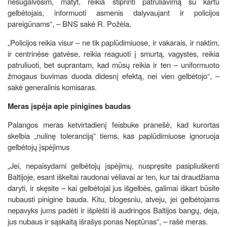
nesugalvosim, matyt, reikia stiprinti patruliavimą su kartu
gelbėtojais, informuoti asmenis dalyvaujant ir policijos
pareigūnams“, – BNS sakė R. Požėla.
„Policijos reikia visur – ne tik paplūdimiuose, ir vakarais, ir naktim,
ir centrinėse gatvėse, reikia reaguoti į smurtą, vagystes, reikia
patruliuoti, bet suprantam, kad mūsų reikia ir ten – uniformuoto
žmogaus buvimas duoda didesnį efektą, nei vien gelbėtojo“, –
sakė generalinis komisaras.
Meras įspėja apie pinigines baudas
Palangos meras ketvirtadienį feisbuke pranešė, kad kurortas
skelbia „nulinę toleranciją“ tiems, kas paplūdimiuose ignoruoja
gelbėtojų įspėjimus
„Jei, nepaisydami gelbėtojų įspėjimų, nuspręsite pasipliuškenti
Baltijoje, esant iškeltai raudonai vėliavai ar ten, kur tai draudžiama
daryti, ir skęsite – kai gelbėtojai jus išgelbės, galimai iškart būsite
nubausti pinigine bauda. Kitu, blogesniu, atveju, jei gelbėtojams
nepavyks jums padėti ir išplėšti iš audringos Baltijos bangų, deja,
jus nubaus ir sąskaitą išrašys ponas Neptūnas“, – rašė meras.