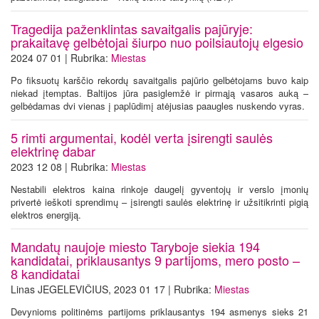
Tragedija paženklintas savaitgalis pajūryje:
prakaitavę gelbėtojai šiurpo nuo poilsiautojų elgesio
2024 07 01 | Rubrika:
Miestas
Po fiksuotų karščio rekordų savaitgalis pajūrio gelbėtojams buvo kaip
niekad įtemptas. Baltijos jūra pasiglemžė ir pirmąją vasaros auką –
gelbėdamas dvi vienas į paplūdimį atėjusias paaugles nuskendo vyras.
5 rimti argumentai, kodėl verta įsirengti saulės
elektrinę dabar
2023 12 08 | Rubrika:
Miestas
Nestabili elektros kaina rinkoje daugelį gyventojų ir verslo įmonių
privertė ieškoti sprendimų – įsirengti saulės elektrinę ir užsitikrinti pigią
elektros energiją.
Mandatų naujoje miesto Taryboje siekia 194
kandidatai, priklausantys 9 partijoms, mero posto –
8 kandidatai
Linas JEGELEVIČIUS, 2023 01 17 | Rubrika:
Miestas
Devynioms politinėms partijoms priklausantys 194 asmenys sieks 21