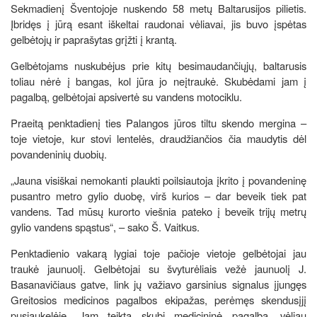
Sekmadienį Šventojoje nuskendo 58 metų Baltarusijos pilietis.
Įbridęs į jūrą esant iškeltai raudonai vėliavai, jis buvo įspėtas
gelbėtojų ir paprašytas grįžti į krantą.
Gelbėtojams nuskubėjus prie kitų besimaudančiųjų, baltarusis
toliau nėrė į bangas, kol jūra jo neįtraukė. Skubėdami jam į
pagalbą, gelbėtojai apsivertė su vandens motociklu.
Praeitą penktadienį ties Palangos jūros tiltu skendo mergina –
toje vietoje, kur stovi lentelės, draudžiančios čia maudytis dėl
povandeninių duobių.
„Jauna visiškai nemokanti plaukti poilsiautoja įkrito į povandeninę
pusantro metro gylio duobę, virš kurios – dar beveik tiek pat
vandens. Tad mūsų kurorto viešnia pateko į beveik trijų metrų
gylio vandens spąstus“, – sako Š. Vaitkus.
Penktadienio vakarą lygiai toje pačioje vietoje gelbėtojai jau
traukė jaunuolį. Gelbėtojai su švyturėliais vežė jaunuolį J.
Basanavičiaus gatve, link jų važiavo garsinius signalus įjungęs
Greitosios medicinos pagalbos ekipažas, perėmęs skendusįjį
pusiaukelėje. Jam teikta skubi medicininė pagalba, vėliau