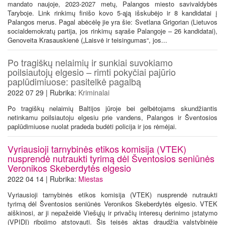
mandato naujoje, 2023-2027 metų, Palangos miesto savivaldybės
Taryboje. Link rinkimų finišo kovo 5-ąją išskubėjo ir 8 kandidatai į
Palangos merus. Pagal abėcėlę jie yra šie: Svetlana Grigorian (Lietuvos
socialdemokratų partija, jos rinkimų sąraše Palangoje – 26 kandidatai),
Genoveita Krasauskienė („Laisvė ir teisingumas“, jos...
Po tragiškų nelaimių ir sunkiai suvokiamo
poilsiautojų elgesio – rimti pokyčiai pajūrio
paplūdimiuose: pasitelkė pagalbą
2022 07 29 | Rubrika:
Kriminalai
Po tragiškų nelaimių Baltijos jūroje bei gelbėtojams skundžiantis
netinkamu poilsiautoju elgesiu prie vandens, Palangos ir Šventosios
paplūdimiuose nuolat pradeda budėti policija ir jos rėmėjai.
Vyriausioji tarnybinės etikos komisija (VTEK)
nusprendė nutraukti tyrimą dėl Šventosios seniūnės
Veronikos Skeberdytės elgesio
2022 04 14 | Rubrika:
Miestas
Vyriausioji tarnybinės etikos komisija (VTEK) nusprendė nutraukti
tyrimą dėl Šventosios seniūnės Veronikos Skeberdytės elgesio. VTEK
aiškinosi, ar ji nepažeidė Viešųjų ir privačių interesų derinimo įstatymo
(VPIDĮ) ribojimo atstovauti. Šis teisės aktas draudžia valstybinėje