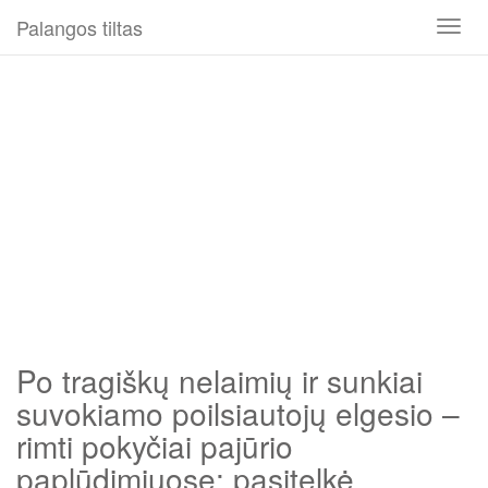
Palangos tiltas
Toggl
naviga
Po tragiškų nelaimių ir sunkiai
suvokiamo poilsiautojų elgesio –
rimti pokyčiai pajūrio
paplūdimiuose: pasitelkė