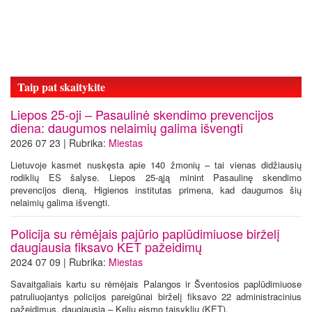
Taip pat skaitykite
Liepos 25-oji – Pasaulinė skendimo prevencijos
diena: daugumos nelaimių galima išvengti
2026 07 23 | Rubrika:
Miestas
Lietuvoje kasmet nuskęsta apie 140 žmonių – tai vienas didžiausių
rodiklių ES šalyse. Liepos 25-ąją minint Pasaulinę skendimo
prevencijos dieną, Higienos institutas primena, kad daugumos šių
nelaimių galima išvengti.
Policija su rėmėjais pajūrio paplūdimiuose birželį
daugiausia fiksavo KET pažeidimų
2024 07 09 | Rubrika:
Miestas
Savaitgaliais kartu su rėmėjais Palangos ir Šventosios paplūdimiuose
patruliuojantys policijos pareigūnai birželį fiksavo 22 administracinius
pažeidimus, daugiausia – Kelių eismo taisyklių (KET).