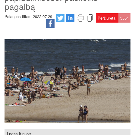
pagalbą
Palangos tiltas, 2022-07-29
Peržiūrėta
3554
Lrytas.lt nuotr.