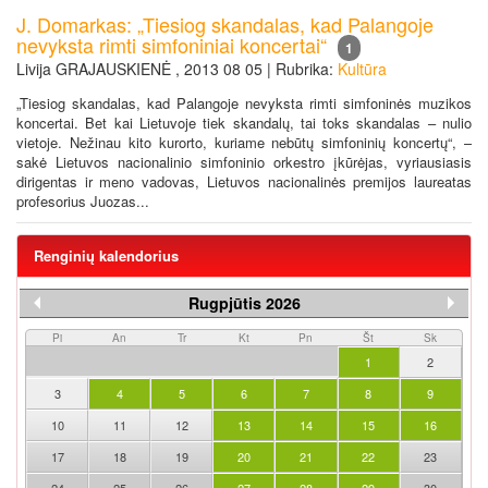
J. Domarkas: „Tiesiog skandalas, kad Palangoje
nevyksta rimti simfoniniai koncertai“
1
Livija GRAJAUSKIENĖ , 2013 08 05 | Rubrika:
Kultūra
„Tiesiog skandalas, kad Palangoje nevyksta rimti simfoninės muzikos
koncertai. Bet kai Lietuvoje tiek skandalų, tai toks skandalas – nulio
vietoje. Nežinau kito kurorto, kuriame nebūtų simfoninių koncertų“, –
sakė Lietuvos nacionalinio simfoninio orkestro įkūrėjas, vyriausiasis
dirigentas ir meno vadovas, Lietuvos nacionalinės premijos laureatas
profesorius Juozas...
Renginių kalendorius
Rugpjūtis 2026
Pi
An
Tr
Kt
Pn
Št
Sk
1
2
3
4
5
6
7
8
9
10
11
12
13
14
15
16
17
18
19
20
21
22
23
24
25
26
27
28
29
30