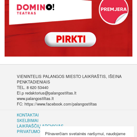
VIENINTELIS PALANGOS MIESTO LAIKRAŠTIS, IŠEINA
PENKTADIENIAIS
TEL. 8 620 53440
El.p redaktorius@palangostiltas.lt
www.palangostiltas.lt
FC: https://www.facebook.com/palangostiltas
KONTAKTAI
SKELBIMAI
LAIKRAŠČIŲ ARCHYVAS
PRIVATUMO IR SLAPUKŲ POLITIKA
Pilnaverčiam svetainės naršymui, naudojame