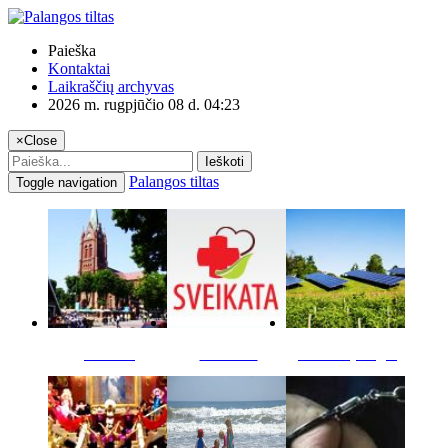
Paieška
Kontaktai
Laikraščių archyvas
2026 m. rugpjūčio 08 d. 04:23
×
Close
Ieškoti
Palangos tiltas
Toggle navigation
Miestas
Sveikata
Verslas pinigai