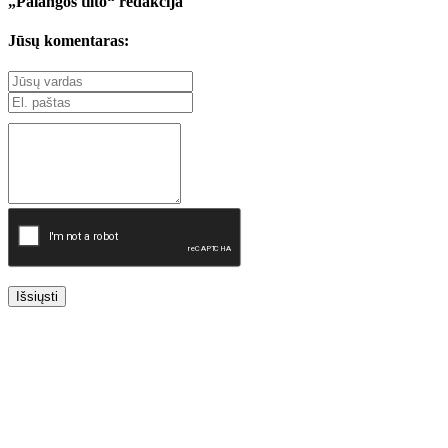
„Palangos tilto“ redakcija
Jūsų komentaras:
Išsiųsti