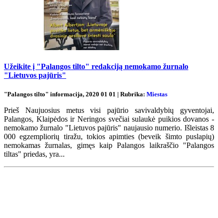
Užeikite į "Palangos tilto" redakciją nemokamo žurnalo
"Lietuvos pajūris"
"Palangos tilto" informacija, 2020 01 01 | Rubrika:
Miestas
Prieš Naujuosius metus visi pajūrio savivaldybių gyventojai,
Palangos, Klaipėdos ir Neringos svečiai sulaukė puikios dovanos -
nemokamo žurnalo "Lietuvos pajūris" naujausio numerio. Išleistas 8
000 egzempliorių tiražu, tokios apimties (beveik šimto puslapių)
nemokamas žurnalas, gimęs kaip Palangos laikraščio "Palangos
tiltas" priedas, yra...
Renginių kalendorius