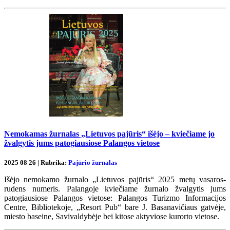
Nemokamas žurnalas „Lietuvos pajūris“ išėjo – kviečiame jo
žvalgytis jums patogiausiose Palangos vietose
2025 08 26 | Rubrika:
Pajūrio žurnalas
Išėjo nemokamo žurnalo „Lietuvos pajūris“ 2025 metų vasaros-
rudens numeris. Palangoje kviečiame žurnalo žvalgytis jums
patogiausiose Palangos vietose: Palangos Turizmo Informacijos
Centre, Bibliotekoje, „Resort Pub“ bare J. Basanavičiaus gatvėje,
miesto baseine, Savivaldybėje bei kitose aktyviose kurorto vietose.