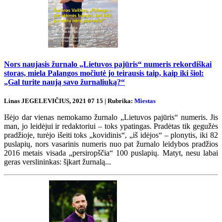
Nors naujasis žurnalo „Lietuvos pajūris“ numeris rekordiškai
storas, miela Palangos močiutė jo teirausis taip, kaip iki šiol:
„Gal turite naują savo žurnaliuką?“
Linas JEGELEVIČIUS, 2021 07 15 | Rubrika:
Miestas
Išėjo dar vienas nemokamo žurnalo „Lietuvos pajūris“ numeris. Jis
man, jo leidėjui ir redaktoriui – toks ypatingas. Pradėtas tik gegužės
pradžioje, turėjo išeiti toks „kovidinis“, „iš idėjos“ – plonytis, iki 82
puslapių, nors vasarinis numeris nuo pat žurnalo leidybos pradžios
2016 metais visada „persiropščia“ 100 puslapių. Matyt, nesu labai
geras verslininkas: šįkart žurnalą...