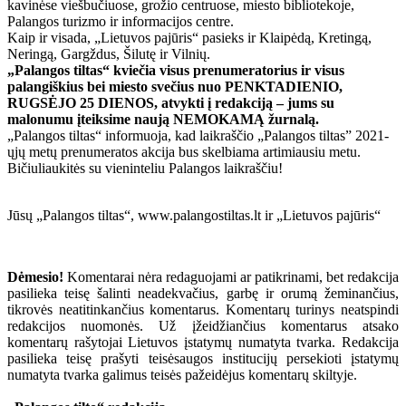
kavinėse viešbučiuose, grožio centruose, miesto bibliotekoje,
Palangos turizmo ir informacijos centre.
Kaip ir visada, „Lietuvos pajūris“ pasieks ir Klaipėdą, Kretingą,
Neringą, Gargždus, Šilutę ir Vilnių.
„Palangos tiltas“ kviečia visus prenumeratorius ir visus
palangiškius bei miesto svečius nuo PENKTADIENIO,
RUGSĖJO 25 DIENOS, atvykti į redakciją – jums su
malonumu įteiksime naują NEMOKAMĄ žurnalą.
„Palangos tiltas“ informuoja, kad laikraščio „Palangos tiltas” 2021-
ųjų metų prenumeratos akcija bus skelbiama artimiausiu metu.
Bičiuliaukitės su vieninteliu Palangos laikraščiu!
Jūsų „Palangos tiltas“, www.palangostiltas.lt ir „Lietuvos pajūris“
Dėmesio!
Komentarai nėra redaguojami ar patikrinami, bet redakcija
pasilieka teisę šalinti neadekvačius, garbę ir orumą žeminančius,
tikrovės neatitinkančius komentarus. Komentarų turinys neatspindi
redakcijos nuomonės. Už įžeidžiančius komentarus atsako
komentarų rašytojai Lietuvos įstatymų numatyta tvarka. Redakcija
pasilieka teisę prašyti teisėsaugos institucijų persekioti įstatymų
numatyta tvarka galimus teisės pažeidėjus komentarų skiltyje.