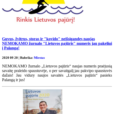
Guvus, žvitrus, storas ir "kovido" neišsigandęs naujas
NEMOKAMO žurnalo "Lietuvos pajūris" numeris jau pakeliui
į Palangą!
2020 09 20 | Rubrika:
Miestas
NEMOKAMO žurnalo „Lietuvos pajūris“ naujas numeris praėjusią
savaitę praleido spaustuvėje, o per savaitgalį jau pakvipo spaustuvės
dažais! Jau vidury naujos savaitės „Lietuvos pajūris“ pasieks
Palangą ir jus!