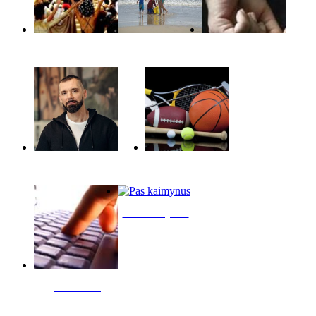
Kultūra
Jūros vaikai
Kriminalai
PT redaktoriaus skiltis
Sportas
Pas kaimynus
Skelbimai