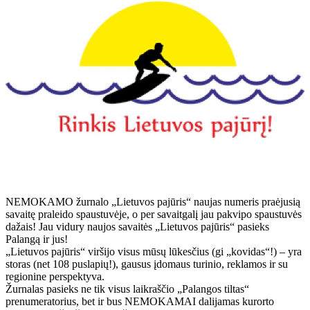
NEMOKAMO žurnalo „Lietuvos pajūris“ naujas numeris praėjusią
savaitę praleido spaustuvėje, o per savaitgalį jau pakvipo spaustuvės
dažais! Jau vidury naujos savaitės „Lietuvos pajūris“ pasieks
Palangą ir jus!
„Lietuvos pajūris“ viršijo visus mūsų lūkesčius (gi „kovidas“!) – yra
storas (net 108 puslapių!), gausus įdomaus turinio, reklamos ir su
regionine perspektyva.
Žurnalas pasieks ne tik visus laikraščio „Palangos tiltas“
prenumeratorius, bet ir bus NEMOKAMAI dalijamas kurorto