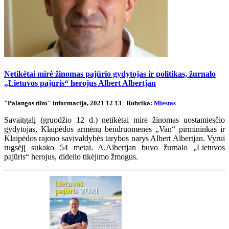
Netikėtai mirė žinomas pajūrio gydytojas ir politikas, žurnalo
„Lietuvos pajūris“ herojus Albert Albertjan
"Palangos tilto" informacija, 2021 12 13 | Rubrika:
Miestas
Savaitgalį (gruodžio 12 d.) netikėtai mirė žinomas uostamiesčio
gydytojas, Klaipėdos armėnų bendruomenės „Van“ pirmininkas ir
Klaipėdos rajono savivaldybės tarybos narys Albert Albertjan. Vyrui
rugsėjį sukako 54 metai. A.Albertjan buvo žurnalo „Lietuvos
pajūris“ herojus, didelio tikėjimo žmogus.