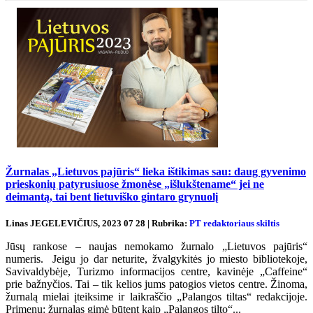
Žurnalas „Lietuvos pajūris“ lieka ištikimas sau: daug gyvenimo
prieskonių patyrusiuose žmonėse „išlukštename“ jei ne
deimantą, tai bent lietuviško gintaro grynuolį
Linas JEGELEVIČIUS, 2023 07 28 | Rubrika:
PT redaktoriaus skiltis
Jūsų rankose – naujas nemokamo žurnalo „Lietuvos pajūris“
numeris. Jeigu jo dar neturite, žvalgykitės jo miesto bibliotekoje,
Savivaldybėje, Turizmo informacijos centre, kavinėje „Caffeine“
prie bažnyčios. Tai – tik kelios jums patogios vietos centre. Žinoma,
žurnalą mielai įteiksime ir laikraščio „Palangos tiltas“ redakcijoje.
Primenu: žurnalas gimė būtent kaip „Palangos tilto“...