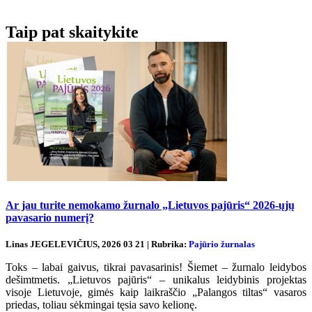
Taip pat skaitykite
Ar jau turite nemokamo žurnalo „Lietuvos pajūris“ 2026-ųjų
pavasario numerį?
Linas JEGELEVIČIUS, 2026 03 21 | Rubrika:
Pajūrio žurnalas
Toks – labai gaivus, tikrai pavasarinis! Šiemet – žurnalo leidybos
dešimtmetis. „Lietuvos pajūris“ – unikalus leidybinis projektas
visoje Lietuvoje, gimės kaip laikraščio „Palangos tiltas“ vasaros
priedas, toliau sėkmingai tęsia savo kelionę.