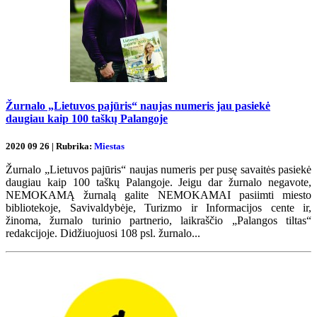
Žurnalo „Lietuvos pajūris“ naujas numeris jau pasiekė
daugiau kaip 100 taškų Palangoje
2020 09 26 | Rubrika:
Miestas
Žurnalo „Lietuvos pajūris“ naujas numeris per pusę savaitės pasiekė
daugiau kaip 100 taškų Palangoje. Jeigu dar žurnalo negavote,
NEMOKAMĄ žurnalą galite NEMOKAMAI pasiimti miesto
bibliotekoje, Savivaldybėje, Turizmo ir Informacijos cente ir,
žinoma, žurnalo turinio partnerio, laikraščio „Palangos tiltas“
redakcijoje. Didžiuojuosi 108 psl. žurnalo...