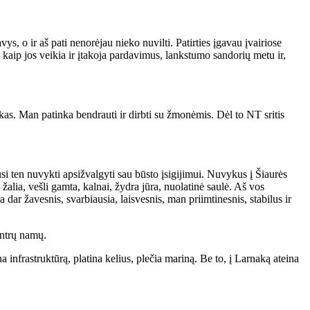
ys, o ir aš pati nenorėjau nieko nuvilti. Patirties įgavau įvairiose
t, kaip jos veikia ir įtakoja pardavimus, lankstumo sandorių metu ir,
rinkas. Man patinka bendrauti ir dirbti su žmonėmis. Dėl to NT sritis
i ten nuvykti apsižvalgyti sau būsto įsigijimui. Nuvykus į Šiaurės
žalia, vešli gamta, kalnai, žydra jūra, nuolatinė saulė. Aš vos
 dar žavesnis, svarbiausia, laisvesnis, man priimtinesnis, stabilus ir
 antrų namų.
na infrastruktūrą, platina kelius, plečia mariną. Be to, į Larnaką ateina