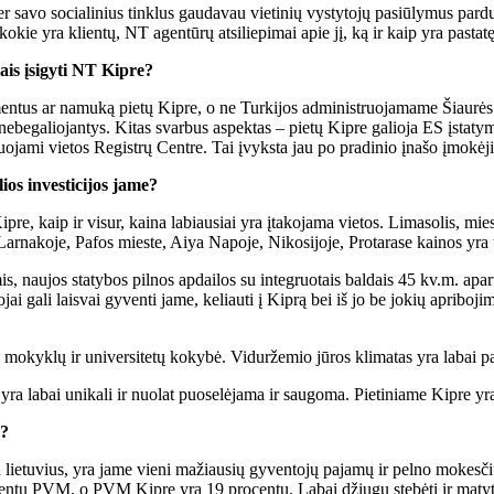
 per savo socialinius tinklus gaudavau vietinių vystytojų pasiūlymus pard
kokie yra klientų, NT agentūrų atsiliepimai apie jį, ką ir kaip yra pastatę
iais įsigyti NT Kipre?
amentus ar namuką pietų Kipre, o ne Turkijos administruojamame Šiaurės
ti nebegaliojantys. Kitas svarbus aspektas – pietų Kipre galioja ES įsta
struojami vietos Registrų Centre. Tai įvyksta jau po pradinio įnašo įmokėj
ios investicijos jame?
Kipre, kaip ir visur, kaina labiausiai yra įtakojama vietos. Limasolis, m
arnakoje, Pafos mieste, Aiya Napoje, Nikosijoje, Protarase kainos yra ti
mis, naujos statybos pilnos apdailos su integruotais baldais 45 kv.m. a
i gali laisvai gyventi jame, keliauti į Kiprą bei iš jo be jokių apriboji
ų mokyklų ir universitetų kokybė. Viduržemio jūros klimatas yra labai p
yra labai unikali ir nuolat puoselėjama ir saugoma. Pietiniame Kipre yra
e?
ia lietuvius, yra jame vieni mažiausių gyventojų pajamų ir pelno mokesči
centų PVM, o PVM Kipre yra 19 procentų. Labai džiugu stebėti ir matyti,