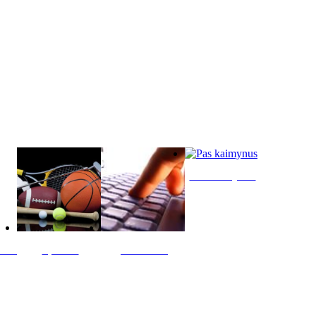
Pas kaimynus
ltis
Sportas
Skelbimai