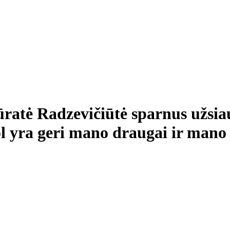
ūratė Radzevičiūtė sparnus užsi
 šiol yra geri mano draugai ir man