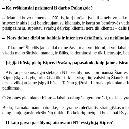
– Ką ryškiausiai prisimeni iš darbo Palangoje?
– Man tai buvo nemenkas iššūkis, kurį turėjau įveikti – nebuvo laiko „įsi
srityse: ir akis į akį bendraujant su klientais, ir kartu su bendrovės v
prisipažinsiu, supratau svarbų dalyką: klientai nėra tik klientai – dalis
– Nors dabar dirbi su baldais ir interjero detalėmis, su nekilnoj
– Tikrai ne! Ši sritis jau seniai mane žavi, man yra įdomi, ji yra labai
visada mano širdyje, manau, ir išliks, ja domiuosi ne tik Lietuvoje, bet 
–
Įsigijai būstą pietų Kipre. Prašau, papasakok, kaip jame atsirad
– Atvirai pasakius, ilgai stebėjau NT pasiūlymus – pirmiausia Šiaurės
Kiprą (šią valstybę pripažįsta tik Turkija, visų kitų valstybių Šiaurės
nesusiviliojau jame įsigyti būstą. Tačiau grįžusi į Larnaką pietiniame K
patikimas.
O žmonės pietiniame Kipre – labai paslaugūs, geranoriški, maistas yr
Be to, Larnaka mane patraukė, nes yra besiplečiantis, strategiškas miesta
daug naujų garsių viešbučių tinklų. Po kelerių metų tai bus labai išvys
–
O kaip gavai pasiūlymą atstovauti NT vystytoją Kipre?