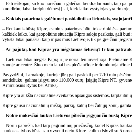
– Pati ieškojau, su kuo norėčiau ir galėčiau bendradarbiauti, taip pat
kuo dirbu, labai kreipiu dėmesį į tai, kiek laiko vystytojas yra rinkoje, 
–
Kokiais patarimais galėtumei pasidalinti su lietuviais, svajojanč
– Renkantis būstą Kipre, esminis patarimas būtų toks: rinkitės apart
kažkiek laiko, kai geopolitinė situacija Kipro saloje pasikeis, gali bū
vyksta labai panašiai kaip ir pas mus Lietuvoje, tik jie greičiau įregi
– Ar pajutai, kad Kipras yra mėgstamas lietuvių? Ir kuo patraukl
– Lietuviai labai mėgsta Kiprą ir jie noriai ten investuoja. Pietiniame 
zonoje ar centre. Šiuo metu labai besiplečiančioje ir dominuojančioje L
Pavyzdžiui, Larnakoje, kurioje jūrą gali pasiekti per 7-10 min pėsčio
sandėliuku galima įsigyti nuo 110.000 eurų. Įsigiję Kipre NT, gyventoja
Artimuosius Rytus bei Afriką.
Kipre yra aukšta nacionalinė sveikatos apsaugos sistemos, tarptautini
Kipre gausu nacionalinių miškų, parkų, kalnų bei žaliųjų zonų, gamta 
– Kokie mokesčiai laukia Lietuvos piliečio įsigyjančio būstą Kipr
– Noriu pabrėžti, kad tarp pagrindinių priežasčių, kodėl Kipras trauk
naujos statybos būstą sau gyventi pietų Kipre galima įsigyti su 5 pro