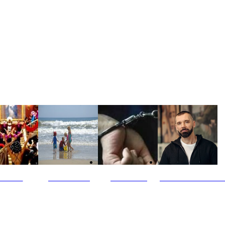
ultūra
Jūros vaikai
Kriminalai
PT redaktoriaus ski