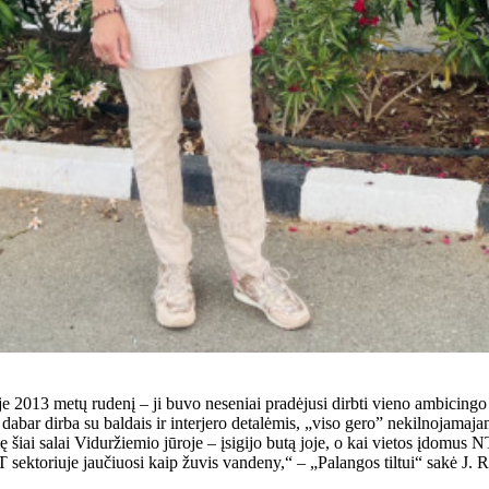
je 2013 metų rudenį – ji buvo neseniai pradėjusi dirbti vieno ambicingo
dabar dirba su baldais ir interjero detalėmis, „viso gero” nekilnojamajam
 šiai salai Viduržiemio jūroje – įsigijo butą joje, o kai vietos įdomus NT 
NT sektoriuje jaučiuosi kaip žuvis vandeny,“ – „Palangos tiltui“ sakė J. 