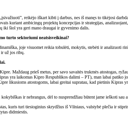
važiuoti”, reikėjo iškart kibti į darbus, nes iš manęs to tikėjosi darbdav
adovais kuriant ambicingų projektų koncepcijas ir strategijas, analizuojan
 jų iki šiol yra geri mano draugai ir gyvenimo dalis.
amo turto sektoriumi neatsisveikinai?
 dinamiška, joje visuomet reikia tobulėti, mokytis, stebėti ir analizuoti 
ir už jos ribų.
ai.
 Kipre. Maždaug prieš metus, per savo savaitės trukmės atostogas, ryžaus
 Kipras yra laikomas Kipro Respublikos dalimi – PT), man labai patiko jo 
ipre likusioms atostogoms, labai greitai supratau, kad pietinis Kipras yra
a kokybiškas ir nebrangus, dėl to nusprendžiau būtent jame ieškoti sau
s, kuris turi tiesioginius skrydžius iš Vilniaus, valstybė plečia ir stipri
tytas didmiestis.