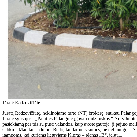
Jūratė Radzevičiūtė
Jūratę Radzevičiūtę, nekilnojamo turto (NT) brokerę, sutikau Palango
Jūratė šypsojosi: „Patirties Palangoje įgavau milžiniškos.“ Nors Jūratė 
pasiekiamą per tris su puse valandos, kaip atostogautoja, ji pajuto meilę
sutiko: „Man tai – įdomu. Be to, tai darau iš širdies, ne dėl pinigų – 
įtampoms, kai kuriems lietuviams Kipras – planas „B“, jeigu...