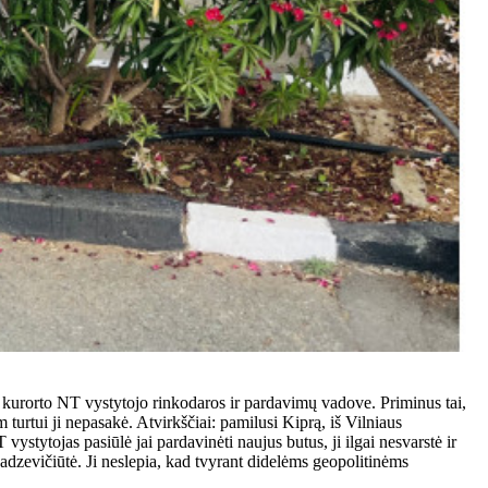
 kurorto NT vystytojo rinkodaros ir pardavimų vadove. Priminus tai,
 turtui ji nepasakė. Atvirkščiai: pamilusi Kiprą, iš Vilniaus
vystytojas pasiūlė jai pardavinėti naujus butus, ji ilgai nesvarstė ir
Radzevičiūtė. Ji neslepia, kad tvyrant didelėms geopolitinėms