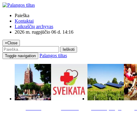
Paieška
Kontaktai
Laikraščių archyvas
2026 m. rugpjūčio 06 d. 14:16
×
Close
Ieškoti
Palangos tiltas
Toggle navigation
Miestas
Sveikata
Verslas pinigai
K