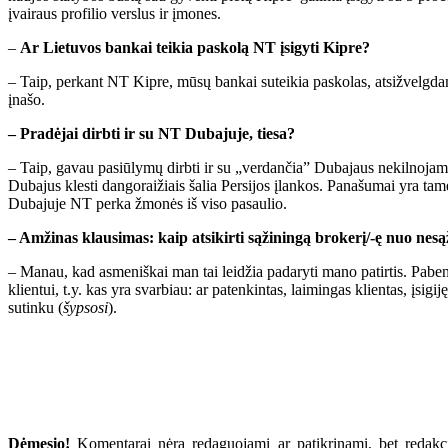
įvairaus profilio verslus ir įmones.
–
Ar Lietuvos bankai teikia paskolą NT įsigyti Kipre?
– Taip, perkant NT Kipre, mūsų bankai suteikia paskolas, atsižvelgdam
įnašo.
– Pradėjai dirbti ir su NT Dubajuje, tiesa?
– Taip, gavau pasiūlymų dirbti ir su „verdančia” Dubajaus nekilnojamo 
Dubajus klesti dangoraižiais šalia Persijos įlankos. Panašumai yra tame
Dubajuje NT perka žmonės iš viso pasaulio.
– Amžinas klausimas: kaip atsikirti sąžiningą brokerį/-ę nuo nesą
– Manau, kad asmeniškai man tai leidžia padaryti mano patirtis. Pabend
klientui, t.y. kas yra svarbiau: ar patenkintas, laimingas klientas, įsi
sutinku (
šypsosi
).
Dėmesio!
Komentarai nėra redaguojami ar patikrinami, bet redakcij