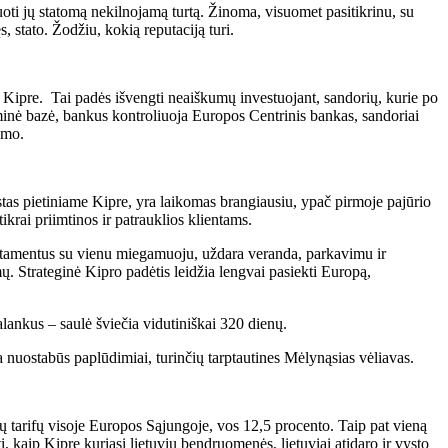
uoti jų statomą nekilnojamą turtą. Žinoma, visuomet pasitikrinu, su
s, stato. Žodžiu, kokią reputaciją turi.
 Kipre. Tai padės išvengti neaiškumų investuojant, sandorių, kurie po
tyminė bazė, bankus kontroliuoja Europos Centrinis bankas, sandoriai
imo.
iestas pietiniame Kipre, yra laikomas brangiausiu, ypač pirmoje pajūrio
krai priimtinos ir patrauklios klientams.
partamentus su vienu miegamuoju, uždara veranda, parkavimu ir
mų. Strateginė Kipro padėtis leidžia lengvai pasiekti Europą,
alankus – saulė šviečia vidutiniškai 320 dienų.
 nuostabūs paplūdimiai, turinčių tarptautines Mėlynąsias vėliavas.
ų tarifų visoje Europos Sąjungoje, vos 12,5 procento. Taip pat vieną
 kaip Kipre kuriasi lietuvių bendruomenės, lietuviai atidaro ir vysto