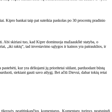
ai. Kipro bankai taip pat suteikia paskolas po 30 procentų pradinio
ti. Abi skiriasi tuo, kad Kipre dominuoja mažaaukštė statyba, o
i, „iki raktų“, tad investavimo sąlygos ir kainos yra patrauklios, ir
astebėti, kur yra dėliojami jų prioritetai siūlant, parduodant būstą
arduoti, siekiant gauti savo atlygį. Bet ačiū Dievui, dabar tokių retai
 tikrovės neatitinkančius komentarus. Komentarų turinys neatspindi