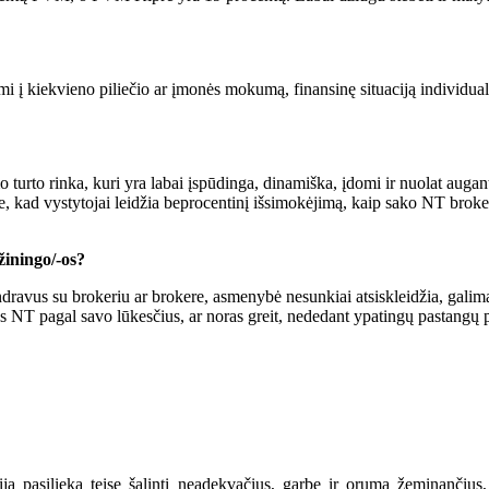
i į kiekvieno piliečio ar įmonės mokumą, finansinę situaciją individuali
turto rinka, kuri yra labai įspūdinga, dinamiška, įdomi ir nuolat augan
, kad vystytojai leidžia beprocentinį išsimokėjimą, kaip sako NT brokeria
žiningo/-os?
ravus su brokeriu ar brokere, asmenybė nesunkiai atsiskleidžia, galima p
gijęs NT pagal savo lūkesčius, ar noras greit, nededant ypatingų pastangų p
a pasilieka teisę šalinti neadekvačius, garbę ir orumą žeminančius,