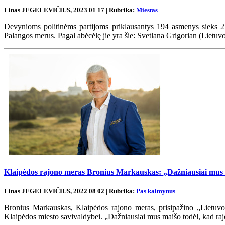
Linas JEGELEVIČIUS, 2023 01 17 | Rubrika:
Miestas
Devynioms politinėms partijoms priklausantys 194 asmenys sieks 2
Palangos merus. Pagal abėcėlę jie yra šie: Svetlana Grigorian (Lietuvo
Klaipėdos rajono meras Bronius Markauskas: „Dažniausiai mus ma
Linas JEGELEVIČIUS, 2022 08 02 | Rubrika:
Pas kaimynus
Bronius Markauskas, Klaipėdos rajono meras, prisipažino „Lietuvos pa
Klaipėdos miesto savivaldybei. „Dažniausiai mus maišo todėl, kad rajo