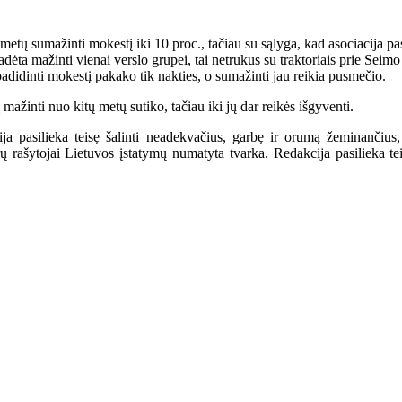
etų sumažinti mokestį iki 10 proc., tačiau su sąlyga, kad asociacija pa
ėta mažinti vienai verslo grupei, tai netrukus su traktoriais prie Seimo a
didinti mokestį pakako tik nakties, o sumažinti jau reikia pusmečio.
ažinti nuo kitų metų sutiko, tačiau iki jų dar reikės išgyventi.
a pasilieka teisę šalinti neadekvačius, garbę ir orumą žeminančius,
ašytojai Lietuvos įstatymų numatyta tvarka. Redakcija pasilieka teisę