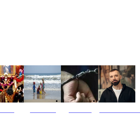
ultūra
Jūros vaikai
Kriminalai
PT redaktoriaus ski