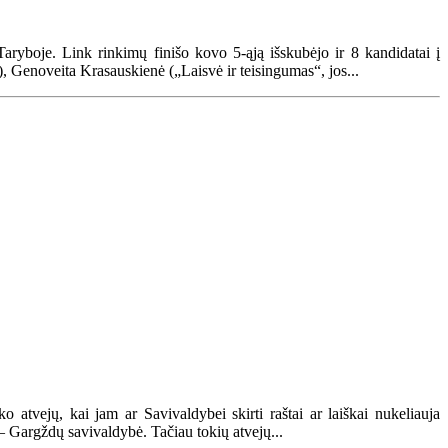
yboje. Link rinkimų finišo kovo 5-ąją išskubėjo ir 8 kandidatai į
), Genoveita Krasauskienė („Laisvė ir teisingumas“, jos...
o atvejų, kai jam ar Savivaldybei skirti raštai ar laiškai nukeliauja
– Gargždų savivaldybė. Tačiau tokių atvejų...