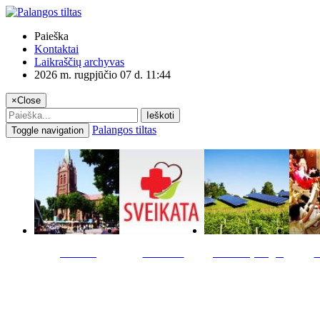
Paieška
Kontaktai
Laikraščių archyvas
2026 m. rugpjūčio 07 d. 11:44
×
Close
Ieškoti
Palangos tiltas
Toggle navigation
Miestas
Sveikata
Verslas pinigai
K