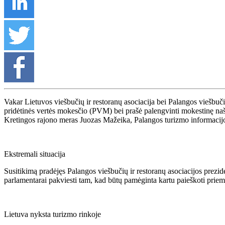
Vakar Lietuvos viešbučių ir restoranų asociacija bei Palangos viešbučių
pridėtinės vertės mokesčio (PVM) bei prašė palengvinti mokestinę na
Kretingos rajono meras Juozas Mažeika, Palangos turizmo informacijos
Ekstremali situacija
Susitikimą pradėjęs Palangos viešbučių ir restoranų asociacijos prezide
parlamentarai pakviesti tam, kad būtų pamėginta kartu paieškoti priemo
Lietuva nyksta turizmo rinkoje