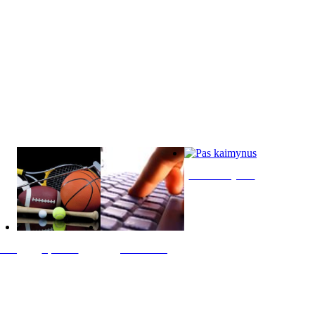
Pas kaimynus
ltis
Sportas
Skelbimai