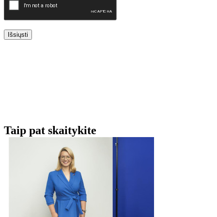
Išsiųsti
Taip pat skaitykite