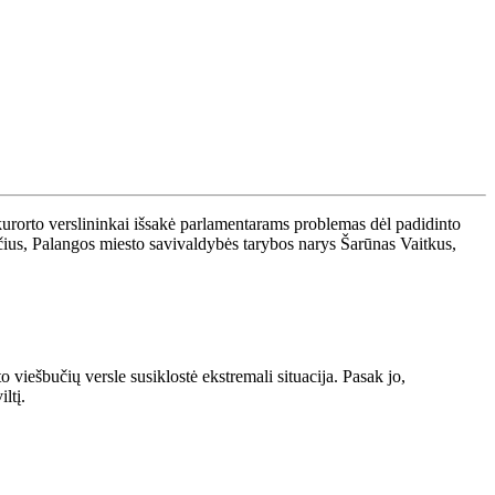
e kurorto verslininkai išsakė parlamentarams problemas dėl padidinto
ius, Palangos miesto savivaldybės tarybos narys Šarūnas Vaitkus,
 viešbučių versle susiklostė ekstremali situacija. Pasak jo,
ltį.