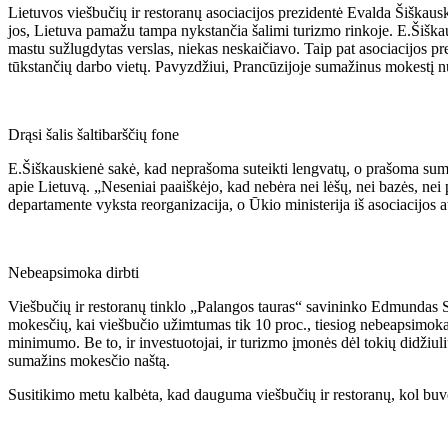
Lietuvos viešbučių ir restoranų asociacijos prezidentė Evalda Šiškaus
jos, Lietuva pamažu tampa nykstančia šalimi turizmo rinkoje. E.Šiškau
mastu sužlugdytas verslas, niekas neskaičiavo. Taip pat asociacijos pre
tūkstančių darbo vietų. Pavyzdžiui, Prancūzijoje sumažinus mokestį nuo
Drąsi šalis šaltibarščių fone
E.Šiškauskienė sakė, kad neprašoma suteikti lengvatų, o prašoma sumaž
apie Lietuvą. „Neseniai paaiškėjo, kad nebėra nei lėšų, nei bazės, nei p
departamente vyksta reorganizacija, o Ūkio ministerija iš asociacijos atė
Nebeapsimoka dirbti
Viešbučių ir restoranų tinklo „Palangos tauras“ savininko Edmundas Sa
mokesčių, kai viešbučio užimtumas tik 10 proc., tiesiog nebeapsimoka di
minimumo. Be to, ir investuotojai, ir turizmo įmonės dėl tokių didžiuli
sumažins mokesčio naštą.
Susitikimo metu kalbėta, kad dauguma viešbučių ir restoranų, kol buvo