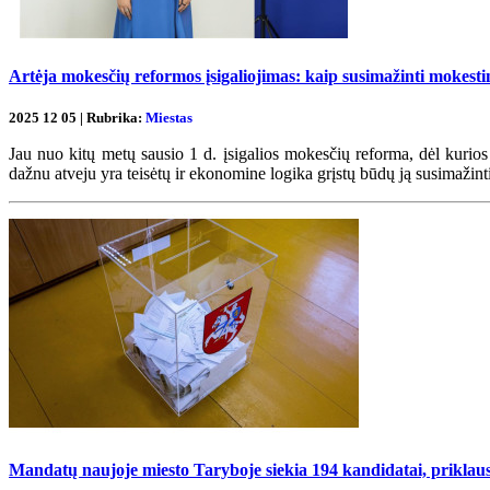
Artėja mokesčių reformos įsigaliojimas: kaip susimažinti mokesti
2025 12 05 | Rubrika:
Miestas
Jau nuo kitų metų sausio 1 d. įsigalios mokesčių reforma, dėl kurios
dažnu atveju yra teisėtų ir ekonomine logika grįstų būdų ją susimažint
Mandatų naujoje miesto Taryboje siekia 194 kandidatai, priklaus