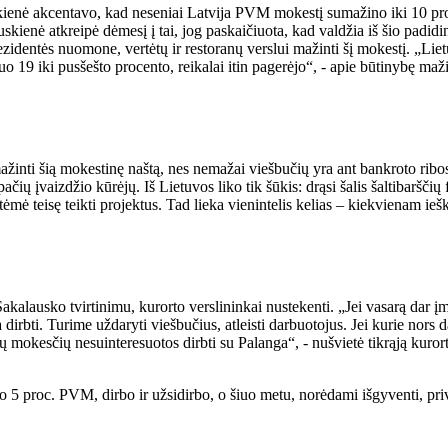
kienė akcentavo, kad neseniai Latvija PVM mokestį sumažino iki 10 proc
skienė atkreipė dėmesį į tai, jog paskaičiuota, kad valdžia iš šio padi
zidentės nuomone, vertėtų ir restoranų verslui mažinti šį mokestį. „Liet
 19 iki pusšešto procento, reikalai itin pagerėjo“, - apie būtinybę maž
inti šią mokestinę naštą, nes nemažai viešbučių yra ant bankroto ribos.
ačių įvaizdžio kūrėjų. Iš Lietuvos liko tik šūkis: drąsi šalis šaltibaršč
mė teisę teikti projektus. Tad lieka vienintelis kelias – kiekvienam ieškot
kalausko tvirtinimu, kurorto verslininkai nustekenti. „Jei vasarą dar įm
rbti. Turime uždaryti viešbučius, atleisti darbuotojus. Jei kurie nors da
ų mokesčių nesuinteresuotos dirbti su Palanga“, - nušvietė tikrąją kuror
 5 proc. PVM, dirbo ir užsidirbo, o šiuo metu, norėdami išgyventi, priv