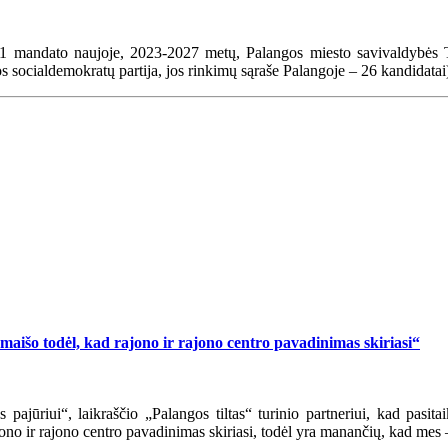
1 mandato naujoje, 2023-2027 metų, Palangos miesto savivaldybės Tar
s socialdemokratų partija, jos rinkimų sąraše Palangoje – 26 kandidatai
išo todėl, kad rajono ir rajono centro pavadinimas skiriasi“
jūriui“, laikraščio „Palangos tiltas“ turinio partneriui, kad pasitaik
no ir rajono centro pavadinimas skiriasi, todėl yra manančių, kad mes 