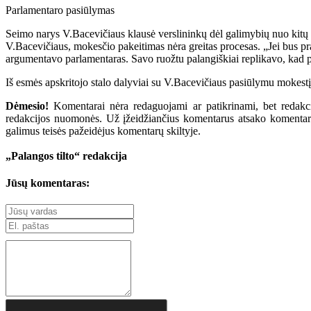
Parlamentaro pasiūlymas
Seimo narys V.Bacevičiaus klausė verslininkų dėl galimybių nuo kitų m
V.Bacevičiaus, mokesčio pakeitimas nėra greitas procesas. „Jei bus prad
argumentavo parlamentaras. Savo ruožtu palangiškiai replikavo, kad pa
Iš esmės apskritojo stalo dalyviai su V.Bacevičiaus pasiūlymu mokestį m
Dėmesio!
Komentarai nėra redaguojami ar patikrinami, bet redakcij
redakcijos nuomonės. Už įžeidžiančius komentarus atsako komentarų r
galimus teisės pažeidėjus komentarų skiltyje.
„Palangos tilto“ redakcija
Jūsų komentaras: