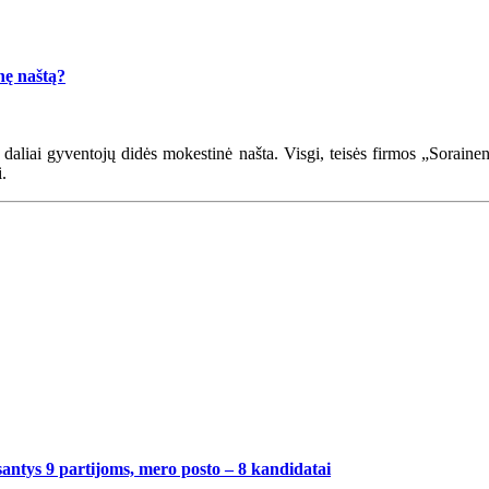
nę naštą?
 daliai gyventojų didės mokestinė našta. Visgi, teisės firmos „Sorain
i.
antys 9 partijoms, mero posto – 8 kandidatai