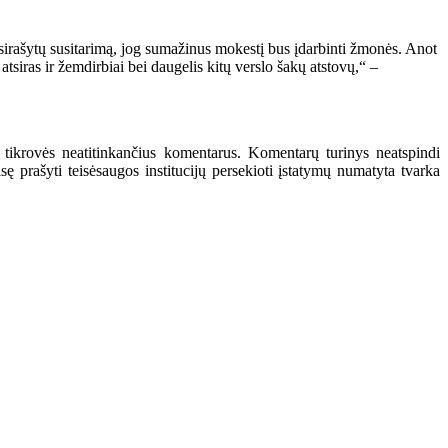
sirašytų susitarimą, jog sumažinus mokestį bus įdarbinti žmonės. Anot
tsiras ir žemdirbiai bei daugelis kitų verslo šakų atstovų,“ –
 tikrovės neatitinkančius komentarus. Komentarų turinys neatspindi
 prašyti teisėsaugos institucijų persekioti įstatymų numatyta tvarka