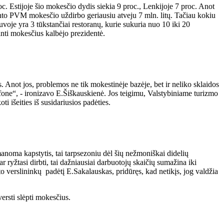
. Estijoje šio mokesčio dydis siekia 9 proc., Lenkijoje 7 proc. Anot
dinto PVM mokesčio uždirbo geriausiu atveju 7 mln. litų. Tačiau kokiu
uvoje yra 3 tūkstančiai restoranų, kurie sukuria nuo 10 iki 20
inti mokesčius kalbėjo prezidentė.
 Anot jos, problemos ne tik mokestinėje bazėje, bet ir neliko sklaidos
ių fone“, - ironizavo E.Šiškauskienė. Jos teigimu, Valstybiniame turizmo
i išeities iš susidariusios padėties.
anoma kapstytis, tai tarpsezoniu dėl šių nežmoniškai didelių
r ryžtasi dirbti, tai dažniausiai darbuotojų skaičių sumažina iki
to verslininkų padėtį E.Sakalauskas, pridūręs, kad netikįs, jog valdžia
ersti slėpti mokesčius.