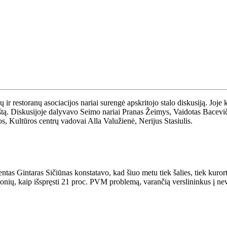
 ir restoranų asociacijos nariai surengė apskritojo stalo diskusiją. Joj
štą. Diskusijoje dalyvavo Seimo nariai Pranas Žeimys, Vaidotas Bacevič
, Kultūros centrų vadovai Alla Valužienė, Nerijus Stasiulis.
ntas Gintaras Sičiūnas konstatavo, kad šiuo metu tiek šalies, tiek kurorto
nių, kaip išspręsti 21 proc. PVM problemą, varančią verslininkus į nevi