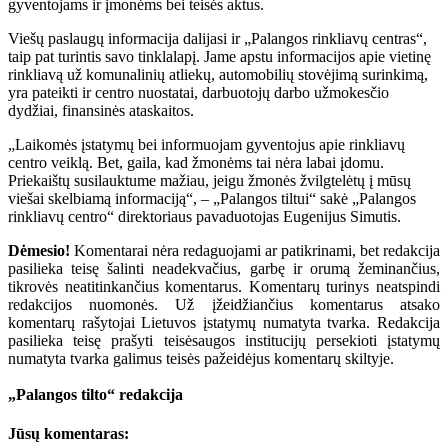
gyventojams ir įmonėms bei teisės aktus.
Viešų paslaugų informacija dalijasi ir „Palangos rinkliavų centras“,
taip pat turintis savo tinklalapį. Jame apstu informacijos apie vietinę
rinkliavą už komunalinių atliekų, automobilių stovėjimą surinkimą,
yra pateikti ir centro nuostatai, darbuotojų darbo užmokesčio
dydžiai, finansinės ataskaitos.
„Laikomės įstatymų bei informuojam gyventojus apie rinkliavų
centro veiklą. Bet, gaila, kad žmonėms tai nėra labai įdomu.
Priekaištų susilauktume mažiau, jeigu žmonės žvilgtelėtų į mūsų
viešai skelbiamą informaciją“, – „Palangos tiltui“ sakė „Palangos
rinkliavų centro“ direktoriaus pavaduotojas Eugenijus Simutis.
Dėmesio!
Komentarai nėra redaguojami ar patikrinami, bet redakcija
pasilieka teisę šalinti neadekvačius, garbę ir orumą žeminančius,
tikrovės neatitinkančius komentarus. Komentarų turinys neatspindi
redakcijos nuomonės. Už įžeidžiančius komentarus atsako
komentarų rašytojai Lietuvos įstatymų numatyta tvarka. Redakcija
pasilieka teisę prašyti teisėsaugos institucijų persekioti įstatymų
numatyta tvarka galimus teisės pažeidėjus komentarų skiltyje.
„Palangos tilto“ redakcija
Jūsų komentaras: