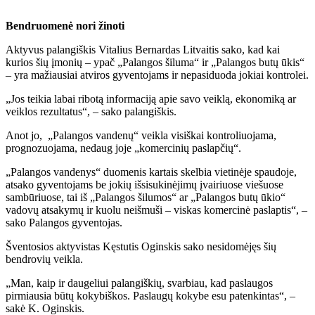
Bendruomenė nori žinoti
Aktyvus palangiškis Vitalius Bernardas Litvaitis sako, kad kai
kurios šių įmonių – ypač „Palangos šiluma“ ir „Palangos butų ūkis“
– yra mažiausiai atviros gyventojams ir nepasiduoda jokiai kontrolei.
„Jos teikia labai ribotą informaciją apie savo veiklą, ekonomiką ar
veiklos rezultatus“, – sako palangiškis.
Anot jo, „Palangos vandenų“ veikla visiškai kontroliuojama,
prognozuojama, nedaug joje „komercinių paslapčių“.
„Palangos vandenys“ duomenis kartais skelbia vietinėje spaudoje,
atsako gyventojams be jokių išsisukinėjimų įvairiuose viešuose
sambūriuose, tai iš „Palangos šilumos“ ar „Palangos butų ūkio“
vadovų atsakymų ir kuolu neišmuši – viskas komercinė paslaptis“, –
sako Palangos gyventojas.
Šventosios aktyvistas Kęstutis Oginskis sako nesidomėjęs šių
bendrovių veikla.
„Man, kaip ir daugeliui palangiškių, svarbiau, kad paslaugos
pirmiausia būtų kokybiškos. Paslaugų kokybe esu patenkintas“, –
sakė K. Oginskis.