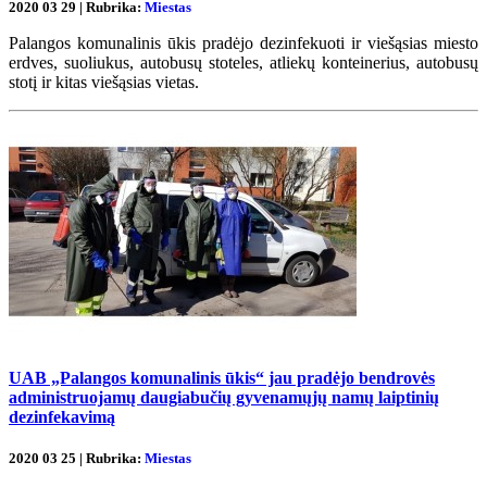
2020 03 29 | Rubrika:
Miestas
Palangos komunalinis ūkis pradėjo dezinfekuoti ir viešąsias miesto
erdves, suoliukus, autobusų stoteles, atliekų konteinerius, autobusų
stotį ir kitas viešąsias vietas.
UAB „Palangos komunalinis ūkis“ jau pradėjo bendrovės
administruojamų daugiabučių gyvenamųjų namų laiptinių
dezinfekavimą
2020 03 25 | Rubrika:
Miestas