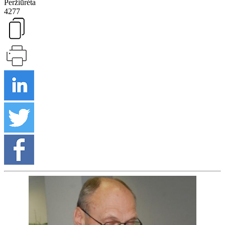
Peržiūrėta
4277