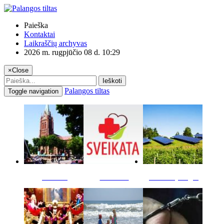
Paieška
Kontaktai
Laikraščių archyvas
2026 m. rugpjūčio 08 d. 10:29
×
Close
Ieškoti
Palangos tiltas
Toggle navigation
Miestas
Sveikata
Verslas pinigai