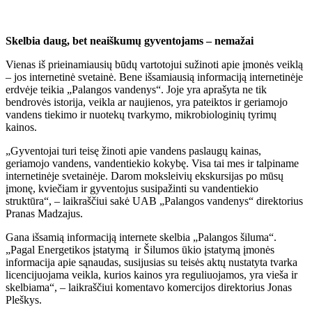
Skelbia daug, bet neaiškumų gyventojams – nemažai
Vienas iš prieinamiausių būdų vartotojui sužinoti apie įmonės veiklą
– jos internetinė svetainė. Bene išsamiausią informaciją internetinėje
erdvėje teikia „Palangos vandenys“. Joje yra aprašyta ne tik
bendrovės istorija, veikla ar naujienos, yra pateiktos ir geriamojo
vandens tiekimo ir nuotekų tvarkymo, mikrobiologinių tyrimų
kainos.
„Gyventojai turi teisę žinoti apie vandens paslaugų kainas,
geriamojo vandens, vandentiekio kokybę. Visa tai mes ir talpiname
internetinėje svetainėje. Darom moksleivių ekskursijas po mūsų
įmonę, kviečiam ir gyventojus susipažinti su vandentiekio
struktūra“, – laikraščiui sakė UAB „Palangos vandenys“ direktorius
Pranas Madzajus.
Gana išsamią informaciją internete skelbia „Palangos šiluma“.
„Pagal Energetikos įstatymą ir Šilumos ūkio įstatymą įmonės
informacija apie sąnaudas, susijusias su teisės aktų nustatyta tvarka
licencijuojama veikla, kurios kainos yra reguliuojamos, yra vieša ir
skelbiama“, – laikraščiui komentavo komercijos direktorius Jonas
Pleškys.