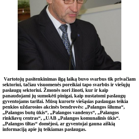
Vartotojų pasitenkinimas ilgą laiką buvo svarbus tik privačiam
sektoriui, tačiau visuomenės poreikiai tapo svarbūs ir viešųjų
paslaugų sektoriui. Žmonės nori žinoti, kur ir kaip
panaudojami jų sumokėti pinigai, kaip nustatomi paslaugų
gyventojams tarifai. Mūsų kurorte viešąsias paslaugas teikia
penkios uždarosios akcinės bendrovės: „Palangos šiluma“,
„Palangos butų ūkis“, „Palangos vandenys“, „Palangos
rinkliavų centras“, „UAB „Palangos komunalinis ūkis“.
„Palangos tiltas“ domėjosi, ar gyventojai gauna aiškią
informaciją apie jų teikiamas paslaugas.