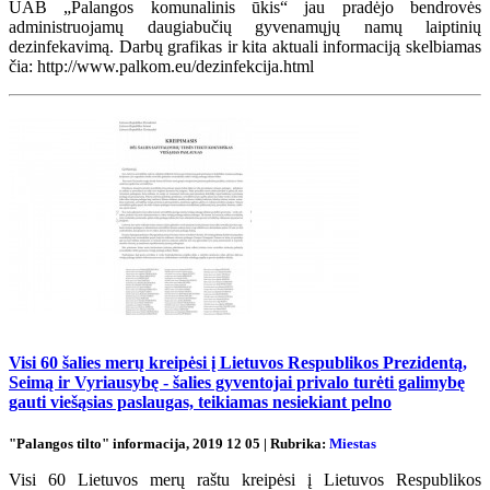
UAB „Palangos komunalinis ūkis“ jau pradėjo bendrovės
administruojamų daugiabučių gyvenamųjų namų laiptinių
dezinfekavimą. Darbų grafikas ir kita aktuali informaciją skelbiamas
čia: http://www.palkom.eu/dezinfekcija.html
Visi 60 šalies merų kreipėsi į Lietuvos Respublikos Prezidentą,
Seimą ir Vyriausybę - šalies gyventojai privalo turėti galimybę
gauti viešąsias paslaugas, teikiamas nesiekiant pelno
"Palangos tilto" informacija, 2019 12 05 | Rubrika:
Miestas
Visi 60 Lietuvos merų raštu kreipėsi į Lietuvos Respublikos