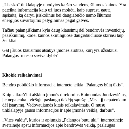
„Litesko“ tinklalapyje nuodytos karšto vandens, šilumos kainos. Yra
pateikta informacija kaip už juos mokėti, kaip suprasti gautą
sąskaitą, ką daryti įsiskolinus bei daugiabučio namo šilumos
energijos suvartojimo palyginimas pagal gatves.
Tačiau palangiškiams kyla daug klausimų dėl bendrovės investicijų,
paaiškinimų, kodėl kainos skirtinguose daugiabučiuose skiriasi taip
ženkliai.
Gal į šiuos klausimus atsakys įmonės auditas, kurį yra užsakiusi
Palangos miesto savivaldybė?
Kitokie reikalavimai
Bendro pobūdžio informaciją internete teikia „Palangos būtų ūkis“.
Kaip laikraščiui aiškino įmonės direktorius Raimondas Juodzevičius,
jie nepatenka į viešųjų paslaugų tiekėjų sąrašą: „Mes į jį nepatenkam
dėl įstatymų. Vadovaujamės kitais reikalavimais. O mūsų
tinklalapyje gausu informacijos ir apie įmonės veiklą, darbus“.
„Vitės valdų“, kurios ir apjungia „Palangos butų ūkį“, internetinėje
svetainėje apstu informacijos apie bendrovės veiklą, paslaugas