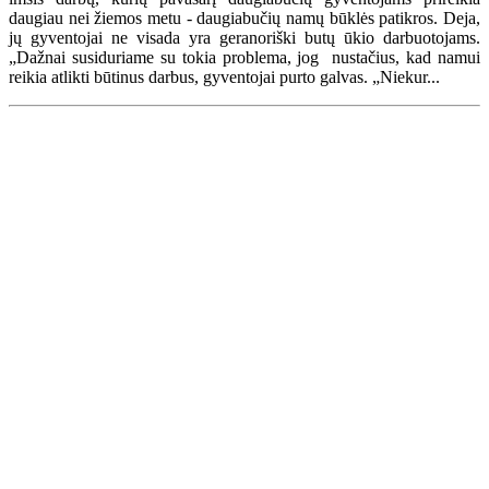
daugiau nei žiemos metu - daugiabučių namų būklės patikros. Deja,
jų gyventojai ne visada yra geranoriški butų ūkio darbuotojams.
„Dažnai susiduriame su tokia problema, jog nustačius, kad namui
reikia atlikti būtinus darbus, gyventojai purto galvas. „Niekur...
Renginių kalendorius