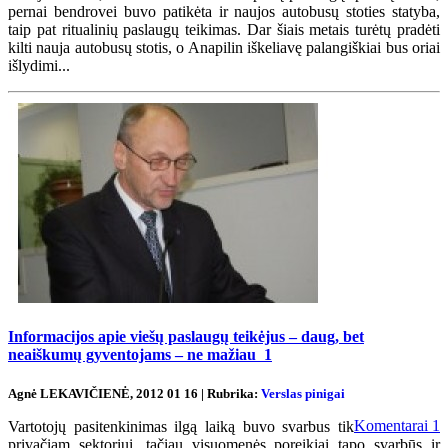
pernai bendrovei buvo patikėta ir naujos autobusų stoties statyba,
taip pat ritualinių paslaugų teikimas. Dar šiais metais turėtų pradėti
kilti nauja autobusų stotis, o Anapilin iškeliavę palangiškiai bus oriai
išlydimi...
Informacijos apie viešų paslaugų teikėjus – daug, bet
neaiškumų gyventojams – ne mažiau
1
Agnė LEKAVIČIENĖ, 2012 01 16 | Rubrika:
Verslas pinigai
Komentarai
1
Vartotojų pasitenkinimas ilgą laiką buvo svarbus tik
privačiam sektoriui, tačiau visuomenės poreikiai tapo svarbūs ir