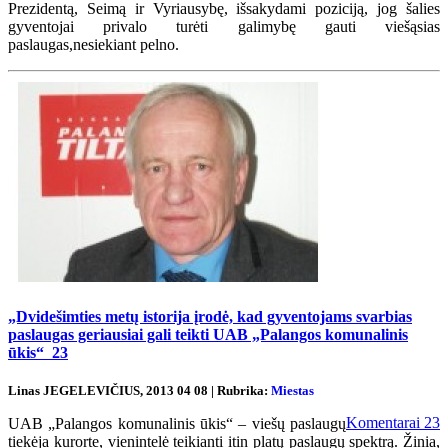
Prezidentą, Seimą ir Vyriausybę, išsakydami poziciją, jog šalies
gyventojai privalo turėti galimybę gauti viešąsias
paslaugas,nesiekiant pelno.
„Dvidešimties metų istorija įrodė, kad gyventojams svarbias
paslaugas geriausiai gali teikti UAB „Palangos komunalinis
ūkis“
23
Linas JEGELEVIČIUS, 2013 04 08 | Rubrika:
Miestas
Komentarai
23
UAB „Palangos komunalinis ūkis“ – viešų paslaugų
tiekėja kurorte, vienintelė teikianti itin platų paslaugų spektrą. Žinia,