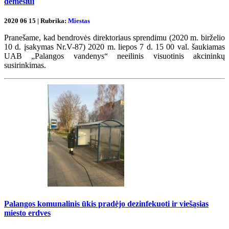
dėmesiui
2020 06 15 | Rubrika:
Miestas
Pranešame, kad bendrovės direktoriaus sprendimu (2020 m. birželio
10 d. įsakymas Nr.V-87) 2020 m. liepos 7 d. 15 00 val. šaukiamas
UAB „Palangos vandenys“ neeilinis visuotinis akcininkų
susirinkimas.
Palangos komunalinis ūkis pradėjo dezinfekuoti ir viešąsias
miesto erdves