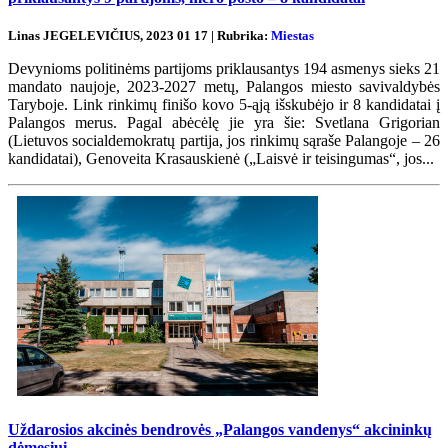
Linas JEGELEVIČIUS, 2023 01 17 | Rubrika:
Miestas
Devynioms politinėms partijoms priklausantys 194 asmenys sieks 21
mandato naujoje, 2023-2027 metų, Palangos miesto savivaldybės
Taryboje. Link rinkimų finišo kovo 5-ąją išskubėjo ir 8 kandidatai į
Palangos merus. Pagal abėcėlę jie yra šie: Svetlana Grigorian
(Lietuvos socialdemokratų partija, jos rinkimų sąraše Palangoje – 26
kandidatai), Genoveita Krasauskienė („Laisvė ir teisingumas“, jos...
Uždarosios akcinės bendrovės „Palangos vandenys“ akcininkų
dėmesiui