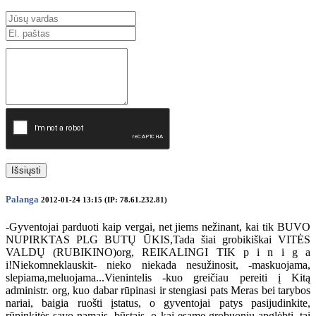
Išsiųsti
Palanga
2012-01-24 13:15 (IP: 78.61.232.81)
-Gyventojai parduoti kaip vergai, net jiems nežinant, kai tik BUVO
NUPIRKTAS PLG BUTŲ ŪKIS,Tada šiai grobikiškai VITĖS
VALDŲ (RUBIKINO)org, REIKALINGI TIK p i n i g a
i!Niekomneklauskit- nieko niekada nesužinosit, -maskuojama,
slepiama,meluojama...Vienintelis -kuo greičiau pereiti į Kitą
administr. org, kuo dabar rūpinasi ir stengiasi pats Meras bei tarybos
nariai, baigia ruošti įstatus, o gyventojai patys pasijudinkite,
rūpinkitės savo namais, būstais, o kai esame grobuonių apglėbti, tai