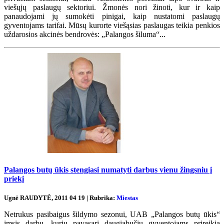
viešųjų paslaugų sektoriui. Žmonės nori žinoti, kur ir kaip
panaudojami jų sumokėti pinigai, kaip nustatomi paslaugų
gyventojams tarifai. Mūsų kurorte viešąsias paslaugas teikia penkios
uždarosios akcinės bendrovės: „Palangos šiluma“...
Palangos butų ūkis stengiasi numatyti darbus vienu žingsniu į
priekį
Ugnė RAUDYTĖ, 2011 04 19 | Rubrika:
Miestas
Netrukus pasibaigus šildymo sezonui, UAB „Palangos butų ūkis“
imsis darbų, kurių pavasarį daugiabučių gyventojams prireikia