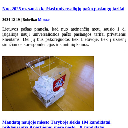
Nuo 2025 m. sausio keičiasi universaliųjų pašto paslaugų tarifai
2024 12 19 | Rubrika:
Miestas
Lietuvos paštas praneša, kad nuo ateinančių metų sausio 1 d.
įsigalioja nauji universaliosios pašto paslaugos tarifai privatiems
klientams. Dėl jų bus pakoreguotos tiek Lietuvoje, tiek į užsienį
siunčiamos korespondencijos ir siuntinių kainos.
Mandatų naujoje miesto Taryboje siekia 194 kandidatai,
priklausantys 9 partijoms, mero posto – 8 kandidatai