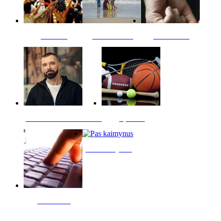
Kultūra
Jūros vaikai
Kriminalai
PT redaktoriaus skiltis
Sportas
Pas kaimynus
Skelbimai