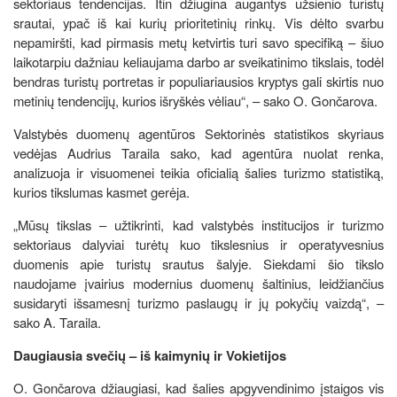
sektoriaus tendencijas. Itin džiugina augantys užsienio turistų
srautai, ypač iš kai kurių prioritetinių rinkų. Vis dėlto svarbu
nepamiršti, kad pirmasis metų ketvirtis turi savo specifiką – šiuo
laikotarpiu dažniau keliaujama darbo ar sveikatinimo tikslais, todėl
bendras turistų portretas ir populiariausios kryptys gali skirtis nuo
metinių tendencijų, kurios išryškės vėliau“, – sako O. Gončarova.
Valstybės duomenų agentūros Sektorinės statistikos skyriaus
vedėjas Audrius Taraila sako, kad agentūra nuolat renka,
analizuoja ir visuomenei teikia oficialią šalies turizmo statistiką,
kurios tikslumas kasmet gerėja.
„Mūsų tikslas – užtikrinti, kad valstybės institucijos ir turizmo
sektoriaus dalyviai turėtų kuo tikslesnius ir operatyvesnius
duomenis apie turistų srautus šalyje. Siekdami šio tikslo
naudojame įvairius modernius duomenų šaltinius, leidžiančius
susidaryti išsamesnį turizmo paslaugų ir jų pokyčių vaizdą“, –
sako A. Taraila.
Daugiausia svečių – iš kaimynių ir Vokietijos
O. Gončarova džiaugiasi, kad šalies apgyvendinimo įstaigos vis