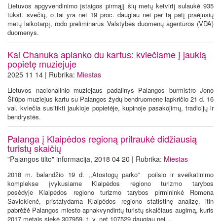
Lietuvos apgyvendinimo įstaigos pirmąjį šių metų ketvirtį sulaukė 935
tūkst. svečių, o tai yra net 19 proc. daugiau nei per tą patį praėjusių
metų laikotarpį, rodo preliminarūs Valstybės duomenų agentūros (VDA)
duomenys.
Kai Chanuka aplanko du kartus: kviečiame į jaukią
popietę muziejuje
2025 11 14 | Rubrika:
Miestas
Lietuvos nacionalinio muziejaus padalinys Palangos burmistro Jono
Šliūpo muziejus kartu su Palangos žydų bendruomene lapkričio 21 d. 16
val. kviečia susitikti jaukioje popietėje, kupinoje pasakojimų, tradicijų ir
bendrystės.
Palanga į Klaipėdos regioną pritraukė didžiausią
turistų skaičių
"Palangos tilto" informacija, 2018 04 20 | Rubrika:
Miestas
2018 m. balandžio 19 d. ,,Atostogų parko“ poilsio ir sveikatinimo
komplekse įvykusiame Klaipėdos regiono turizmo tarybos
posėdyje Klaipėdos regiono turizmo tarybos pirmininkė Romena
Savickienė, pristatydama Klaipėdos regiono statistinę analizę, itin
pabrėžė Palangos miesto apnakvyndintų turistų skaičiaus augimą, kuris
2017 metais siekė 307959, t. y. net 107529 daugiau nei...