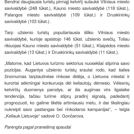
Bendrai daugiausia turistų pirmąjį ketvirtį sulaukė Vilniaus miesto
savivaldybė (248 tūkst.), Kauno miesto savivaldybė (118 tūkst.),
Palangos miesto savivaldybė (109 tūkst.) ir Druskininkų
savivaldybė (103 tūkst.).
Tarp užsienio turistų populiariausia išliko Vilniaus miesto
savivaldybė, kurioje apsistojo 146 tūkst. užsienio svečių. Toliau
rikiuojasi Kauno miesto savivaldybė (51 tūkst.), Klaipėdos miesto
savivaldybė (13 tūkst.) ir Druskininkų savivaldybė (11 tūkst.).
„Matome, kad Lietuvos turizmo sektorius nuosekliai stiprina savo
pozicijas. Augantys užsienio turistų srautai rodo, kad šalies
žinomumas tarptautinėse rinkose didėja, o Lietuvos miestai ir
kurortai sėkmingai konkuruoja dėl keliautojų dėmesio. Vėlesnių
ketvirčių duomenys parodys, ar šis augimas virs ilgalaike
tendencija, tačiau turime stiprų pradinį signalą, padedantį
prognozuoti, ko galime tikėtis artimiausiu metu, ir dar tikslingiau
nukreipti savo pastangas bei rinkodaros kampanijas“, – teigia
„Keliauk Lietuvoje“ vadovė O. Gončarova.
Parengta pagal pranešimą spaudai