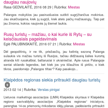
daugiau naujovių
Rasa GEDVILAITĖ, 2016 08 29 | Rubrika:
Miestas
Palangos mokyklos jau pasiruošusios sutikti sugrįžtančius mokinius.
Jau skaičiuojama, kiek jų sugrįš, kiek ateis pačių mažiausiųjų. Taip pat
jau žinoma, kokios naujovės jų šiemet laukia.
Rusų turistų – mažiau, o kai kurie iš Rytų – su
keisčiausiais pageidavimais
Eglė PALUBINSKAITĖ, 2016 07 21 | Rubrika:
Miestas
Dėl geopolitinių, ir ne tik, priežasčių, jau kelintą sezoną Palanga
sulaukia vis mažiau turistų iš Rusijos, tačiau didžiausią šalies kurortą
atranda kiti rusakalbiai, baltarusiai ir ukrainiečiai. Apie rusus Palangoje
seniai sklando legendos, bet kiek jos yra išlaužtos iš piršto, o kiek
tikros, pasidomėjo „Palangos tiltas“? Kaip pasakojo...
Klaipėdos regionas siekia pritraukti daugiau turistų
9
2013 02 14 | Rubrika:
Verslas pinigai
Lietuvos marketingo asociacijos (LiMA) Klaipėdos skyriaus ir Klaipėdos
regiono savivaldybių asociacijos „Klaipėdos regionas“ iniciatyva,
parengtas 14-os priemonių rinkodaros idėjų planas, padėsiantis pritraukti