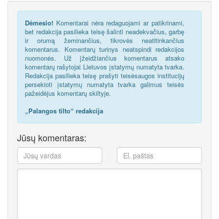
Dėmesio!
Komentarai nėra redaguojami ar patikrinami,
bet redakcija pasilieka teisę šalinti neadekvačius, garbę
ir orumą žeminančius, tikrovės neatitinkančius
komentarus. Komentarų turinys neatspindi redakcijos
nuomonės. Už įžeidžiančius komentarus atsako
komentarų rašytojai Lietuvos įstatymų numatyta tvarka.
Redakcija pasilieka teisę prašyti teisėsaugos institucijų
persekioti įstatymų numatyta tvarka galimus teisės
pažeidėjus komentarų skiltyje.
„Palangos tilto“ redakcija
Jūsų komentaras: