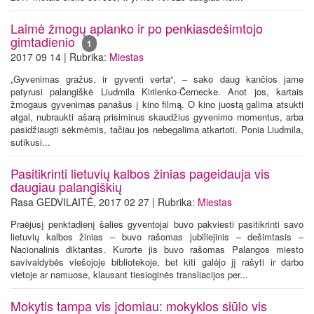
Laimė žmogų aplanko ir po penkiasdešimtojo
gimtadienio
1
2017 09 14 | Rubrika:
Miestas
„Gyvenimas gražus, ir gyventi verta“, – sako daug kančios jame
patyrusi palangiškė Liudmila Kirilenko-Černecke. Anot jos, kartais
žmogaus gyvenimas panašus į kino filmą. O kino juostą galima atsukti
atgal, nubraukti ašarą prisiminus skaudžius gyvenimo momentus, arba
pasidžiaugti sėkmėmis, tačiau jos nebegalima atkartoti. Ponia Liudmila,
sutikusi...
Pasitikrinti lietuvių kalbos žinias pageidauja vis
daugiau palangiškių
Rasa GEDVILAITĖ, 2017 02 27 | Rubrika:
Miestas
Praėjusį penktadienį šalies gyventojai buvo pakviesti pasitikrinti savo
lietuvių kalbos žinias – buvo rašomas jubiliejinis – dešimtasis –
Nacionalinis diktantas. Kurorte jis buvo rašomas Palangos miesto
savivaldybės viešojoje bibliotekoje, bet kiti galėjo jį rašyti ir darbo
vietoje ar namuose, klausant tiesioginės transliacijos per...
Mokytis tampa vis įdomiau: mokyklos siūlo vis