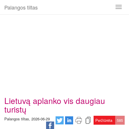
Palangos tiltas
Toggl
naviga
Lietuvą aplanko vis daugiau
turistų
Palangos tiltas, 2026-06-29
Peržiūrėta
585