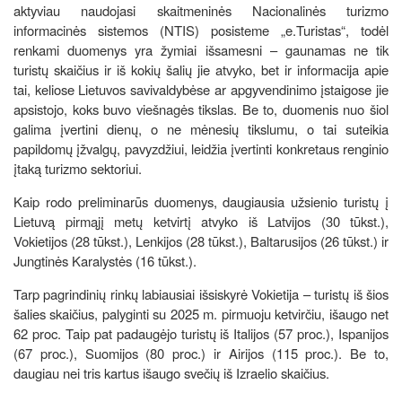
aktyviau naudojasi skaitmeninės Nacionalinės turizmo
informacinės sistemos (NTIS) posisteme „e.Turistas“, todėl
renkami duomenys yra žymiai išsamesni – gaunamas ne tik
turistų skaičius ir iš kokių šalių jie atvyko, bet ir informacija apie
tai, keliose Lietuvos savivaldybėse ar apgyvendinimo įstaigose jie
apsistojo, koks buvo viešnagės tikslas. Be to, duomenis nuo šiol
galima įvertini dienų, o ne mėnesių tikslumu, o tai suteikia
papildomų įžvalgų, pavyzdžiui, leidžia įvertinti konkretaus renginio
įtaką turizmo sektoriui.
Kaip rodo preliminarūs duomenys, daugiausia užsienio turistų į
Lietuvą pirmąjį metų ketvirtį atvyko iš Latvijos (30 tūkst.),
Vokietijos (28 tūkst.), Lenkijos (28 tūkst.), Baltarusijos (26 tūkst.) ir
Jungtinės Karalystės (16 tūkst.).
Tarp pagrindinių rinkų labiausiai išsiskyrė Vokietija – turistų iš šios
šalies skaičius, palyginti su 2025 m. pirmuoju ketvirčiu, išaugo net
62 proc. Taip pat padaugėjo turistų iš Italijos (57 proc.), Ispanijos
(67 proc.), Suomijos (80 proc.) ir Airijos (115 proc.). Be to,
daugiau nei tris kartus išaugo svečių iš Izraelio skaičius.