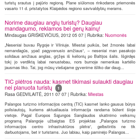
turistų srautus į pajūrio regioną. Plane siūlomos rinkodaros priemonės
vasario 11 d. pristatytos Klaipėdos regiono savivaldybių merams.
Norime daugiau anglų turistų? Daugiau
mandagumo, reklamos bei gerų kainų!
Mindaugas GRIŠKEVIČIUS, 2012 05 07 | Rubrika:
Nuomonės
„Neseniai buvau Rygoje ir Vilniuje. Miestai puikūs, bet žmonės labai
nemandagūs, ypač pagyvenusio amžiaus“, – neseniai man pasakojo
solidaus amžiaus anglas, grįžęs iš kelionių po Baltijos šalis. Išgirdęs
tokį jo verdiktą labai nenustebau, nors burnoje nemenkas kartėlio
jausmas liko. Tai, jog mūsų viešajame gyvenime išliko dar daug...
TIC plėtros nauda: kasmet tikimasi sulaukti daugiau
nei planuota turistų
1
Rasa GEDVILAITĖ, 2011 07 07 | Rubrika:
Miestas
Palangos turizmo informacijos centrą (TIC) kasmet lanko gausus būrys
poilsiautojų, kuriems aktualiausia informacija randama būtent šioje
vietoje. Pagal Europos Sąjungos Sanglaudos skatinimo veiksmų
programą Palangoje užbaigtas ES projektas „Palangos turizmo
informacijos centro infrastruktūros plėtra“, gelbstintis ne tik
darbuotojams, bet ir turistams. Juo labiau, kaip paminėjo Palangos...