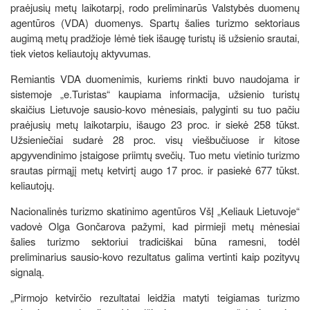
praėjusių metų laikotarpį, rodo preliminarūs Valstybės duomenų
agentūros (VDA) duomenys. Spartų šalies turizmo sektoriaus
augimą metų pradžioje lėmė tiek išaugę turistų iš užsienio srautai,
tiek vietos keliautojų aktyvumas.
Remiantis VDA duomenimis, kuriems rinkti buvo naudojama ir
sistemoje „e.Turistas“ kaupiama informacija, užsienio turistų
skaičius Lietuvoje sausio-kovo mėnesiais, palyginti su tuo pačiu
praėjusių metų laikotarpiu, išaugo 23 proc. ir siekė 258 tūkst.
Užsieniečiai sudarė 28 proc. visų viešbučiuose ir kitose
apgyvendinimo įstaigose priimtų svečių. Tuo metu vietinio turizmo
srautas pirmąjį metų ketvirtį augo 17 proc. ir pasiekė 677 tūkst.
keliautojų.
Nacionalinės turizmo skatinimo agentūros VšĮ „Keliauk Lietuvoje“
vadovė Olga Gončarova pažymi, kad pirmieji metų mėnesiai
šalies turizmo sektoriui tradiciškai būna ramesni, todėl
preliminarius sausio-kovo rezultatus galima vertinti kaip pozityvų
signalą.
„Pirmojo ketvirčio rezultatai leidžia matyti teigiamas turizmo