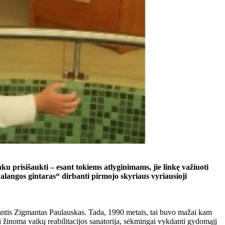
u prisišaukti – esant tokiems atlyginimams, jie linkę važiuoti
Palangos gintaras“ dirbanti pirmojo skyriaus vyriausioji
aujantis Zigmantas Paulauskas. Tada, 1990 metais, tai buvo mažai kam
ai žinoma vaikų reabilitacijos sanatorija, sėkmingai vykdanti gydomąjį