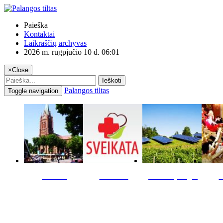
Paieška
Kontaktai
Laikraščių archyvas
2026 m. rugpjūčio 10 d. 06:01
×
Close
Ieškoti
Palangos tiltas
Toggle navigation
Miestas
Sveikata
Verslas pinigai
K