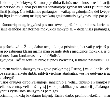
rbuotojų kolektyvą. Sanatorijoje dirba fizinės medicinos ir reabilitacijo
tas personalas. Dabar per metus sanatorijoje gydosi iki 5000 jaunųjų pac
riimti įstaigą. Čia teikiamos paslaugos – vaikų, negaluojančių dėl kvėp
ų pačių ligų kamuojamų mažųjų sveikatą grąžinamasis gydymas, taip pat pa
aštuonerių metų, ir gydosi pas mus tėvelių prižiūrimi, ir tiems, kuriems 
net šalia esančios sanatorinės mokyklos mokytojai, – deda visas pastangas,
pašnekovė. – Žinot, dabar net juokinga prisiminti, bet vaikystėje aš pa
ai po aštuonių klasių mama man pasiūlė stoti į medicinos mokyklą, iš p
ti nustebau: konkursas buvo didžiulis“.
 gydytoja. Tačiau tėveliai buvę silpnos sveikatos, ir mama pasakiusi: „O k
 metu vadino slaugytojas – gavo paskyrimą į Rusnę, į vaikų lopšelį-dar
s seseriai reikėtų dirbti: pildyti visokias ataskaitas, vos ne ugdymo ir au
s pabėgti?“
ios draugės dirbo Palangoje, sanatorijoje, vėliau tapusioje Palangos rea
sveikatos centrą, vėliau išaugusį į vaikų reabilitacijos sanatoriją „Palang
yriaus vyriausios slaugytojos pareigas.
 socialinių mokslų bakalauro laipsnį. Tačiau darbo profilio nekeičiu – ma