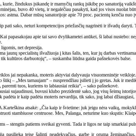
, kurie, žindukus įsikandę ir mamyčių rankų įsikibę po sanatoriją vaikšto,
 minėjau, buvo 40 vietų, ir negalėčiau pasakyti, kad jos visos nuolat būt
gos: astma. Dabar mūsų sanatorijoje apie 70 proc. pacientų kenčia nuo į
aip pati sako, neturi kompetencijos priežasčių nagrinėti ir išvadų dary
papasakojau apie tai savo dvylikametei anūkei, ši labai nustebo: negi ga
ė.
 ligomis, net depresija.
jaunų specialistų išvažiuoja į kitas šalis, ten, kur jų darbas vertinamas
 tik kultūros darbuotojų“, – suskamba liūdna gaida pašnekovės balse.
iklos jai nepakanka, moteris aktyviai dalyvauja visuomeninėje veikloje
o šūkį – „Mes tarnaujam“ – nusprendžiau įsilieti į jo gretas. Juk ir medi
 paremti tuos, kuriems to labiausiai reikia“, – sako pašnekovė.
iausiai sujaudinusi, buvusi klubo prezidentė sako, jog visų šeimų istorij
ek padėta ir kaip padėta moteris nevardija, tik sako, jog labai džiaugiasi
arteškina atsakė: „Čia kaip ir švietime: juk jeigu nėra vaikų, mokyklų t
uoti stambiuose centruose. Mes, Palanga, neturime kuo skųstis: Klaipėda
 – stengtis patiems sveikai gyventi. Tada ir ligos ne taip smarkiai puls
a pasilieka teisę šalinti neadekvačius, garbę ir orumą žeminančius,