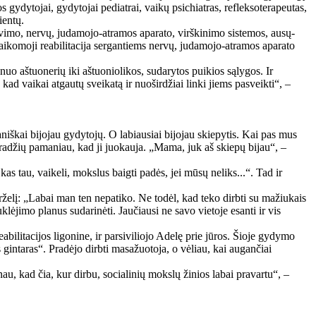
s gydytojai, gydytojai pediatrai, vaikų psichiatras, refleksoterapeutas,
ientų.
avimo, nervų, judamojo-atramos aparato, virškinimo sistemos, ausų-
laikomoji reabilitacija sergantiems nervų, judamojo-atramos aparato
nuo aštuonerių iki aštuoniolikos, sudarytos puikios sąlygos. Ir
 kad vaikai atgautų sveikatą ir nuoširdžiai linki jiems pasveikti“, –
niškai bijojau gydytojų. O labiausiai bijojau skiepytis. Kai pas mus
radžių pamaniau, kad ji juokauja. „Mama, juk aš skiepų bijau“, –
as tau, vaikeli, mokslus baigti padės, jei mūsų neliks...“. Tad ir
želį: „Labai man ten nepatiko. Ne todėl, kad teko dirbti su mažiukais
klėjimo planus sudarinėti. Jaučiausi ne savo vietoje esanti ir vis
bilitacijos ligonine, ir parsiviliojo Adelę prie jūros. Šioje gydymo
os gintaras“. Pradėjo dirbti masažuotoja, o vėliau, kai augančiai
nau, kad čia, kur dirbu, socialinių mokslų žinios labai pravartu“, –