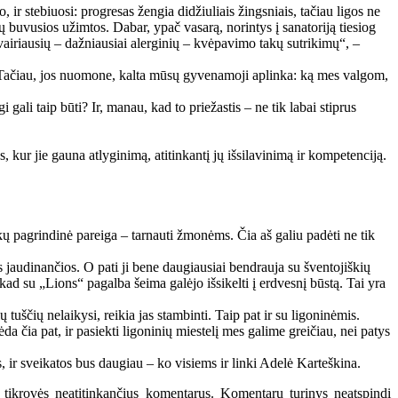
 ir stebiuosi: progresas žengia didžiuliais žingsniais, tačiau ligos ne
ų buvusios užimtos. Dabar, ypač vasarą, norintys į sanatoriją tiesiog
vairiausių – dažniausiai alerginių – kvėpavimo takų sutrikimų“, –
ti. Tačiau, jos nuomone, kalta mūsų gyvenamoji aplinka: ką mes valgom,
li taip būti? Ir, manau, kad to priežastis – ne tik labai stiprus
, kur jie gauna atlyginimą, atitinkantį jų išsilavinimą ir kompetenciją.
.
kų pagrindinė pareiga – tarnauti žmonėms. Čia aš galiu padėti ne tik
os jaudinančios. O pati ji bene daugiausiai bendrauja su šventojiškių
, kad su „Lions“ pagalba šeima galėjo išsikelti į erdvesnį būstą. Tai yra
uščių nelaikysi, reikia jas stambinti. Taip pat ir su ligoninėmis.
 čia pat, ir pasiekti ligoninių miestelį mes galime greičiau, nei patys
, ir sveikatos bus daugiau – ko visiems ir linki Adelė Karteškina.
 tikrovės neatitinkančius komentarus. Komentarų turinys neatspindi