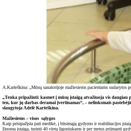
A.Karteškina: „Mūsų sanatorijoje mažiesiems pacientams sudarytos pu
„Tenka pripažinti: kasmet į mūsų įstaigą atvažiuoja vis daugiau p
ten, kur jų darbas deramai įvertinamas“, – nelinksmais pastebėjim
slaugytoja Adelė Karteškina.
Mažiesiems – visos sąlygos
Kaip prisipažįsta pati medikė, į būsimąją gydymo ir reabilitacijos įst
žinoma įstaiga, turinti 40 vietų ligoniukams ir per metus priimanti gy