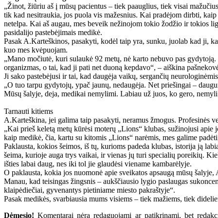
„Žinot, žiūriu aš į mūsų pacientus – tiek paauglius, tiek visai mažučius
tik kad nesitraukia, jos puola vis mažesnius. Kai pradėjom dirbti, kaip
netelpa. Kai aš augau, mes beveik nežinojom tokio žodžio ir tokios li
pasidalijo pastebėjimais medikė.
Pasak A.Karteškinos, pasakyti, kodėl taip yra, sunku, juolab kad ji, k
kuo mes kvėpuojam.
„Mano močiutė, kuri sulaukė 92 metų, nė karto nebuvo pas gydytoją. Kai 
organizmas, o tai, kad ji pati net duoną kepdavo“, – aiškina pašnekov
Ji sako pastebėjusi ir tai, kad daugėja vaikų, sergančių neurologinėmis
„O tuo tarpu gydytojų, ypač jaunų, nedaugėja. Net priešingai – dauguma 
Mūsų šalyje, deja, medikai nemylimi. Labiau už juos, ko gero, nemyli
Tarnauti kitiems
A.Karteškina, jei galima taip pasakyti, neramus žmogus. Profesinės ve
„Kai prieš keletą metų kūrėsi moterų „Lions“ klubas, sužinojusi apie j
kaip medikė, čia, kartu su kitomis „Lions“ narėmis, mes galime padėti,
Paklausta, kokios šeimos, iš tų, kurioms padeda klubas, istorija ją lab
šeima, kurioje auga trys vaikai, ir vienas jų turi specialių poreikių. Ki
išties labai daug, nes iki tol jie glaudėsi viename kambarėlyje.
O paklausta, kokia jos nuomonė apie sveikatos apsaugą mūsų šalyje, A.K
Manau, kad teisingas žingsnis – aukščiausio lygio paslaugas sukoncentr
klaipėdiečiai, gyvenantys pietiniame miesto pakraštyje“.
Pasak medikės, svarbiausia mums visiems – tiek mažiems, tiek dideliems
Dėmesio!
Komentarai nėra redaguojami ar patikrinami, bet redakcij