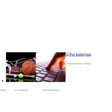
Pas kaimynus
ltis
Sportas
Skelbimai