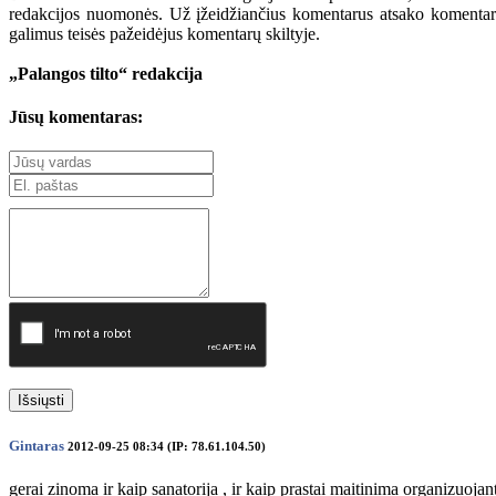
redakcijos nuomonės. Už įžeidžiančius komentarus atsako komentarų r
galimus teisės pažeidėjus komentarų skiltyje.
„Palangos tilto“ redakcija
Jūsų komentaras:
Išsiųsti
Gintaras
2012-09-25 08:34 (IP: 78.61.104.50)
gerai zinoma ir kaip sanatorija , ir kaip prastai maitinima organizuojant