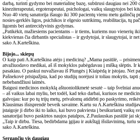
darbą, turinti gydymo bei materialinę bazę, subūrusi daugiau nei 200 da
kineziterapeutai, ergoterapeutai, psichologai, vaikų slaugytojos bei ki
Nuo 40 vietų sanatorija išaugo iki 300 pacientų vienu metu galinčią p
nosies-gerklės ligos, psichikos ir elgesio sutrikimų, reabilitacija, t
ligomis bei antirecidyvinis gydymas.
„Patikėkit, mažiesiems pacientams – ir tiems, kuriems nuo vienerių iki 
kiekvienas čia dirbantis specialistas – ir gydytojai, ir slaugytojai, ir 
sako A.Karteškina.
Bijojo... skiepų
O kaip pati A.Karteškina atėjo į mediciną? „Mama pasiūlė, – prisimena 
atvažiuodavo medikai, aš iš mokyklos pabėgdavau į mišką slėptis. Ir k
pasakiau. O paskui nuvažiavau iš Plungės į Klaipėdą ir įstojau. Net pa
Pašnekovė prisipažįsta, kad po studijų norėjusi ir toliau mokytis, tapti
nebebandžiusi laimės.
Baigusi medicinos mokyklą aštuoniolikmetė sesutė – taip švelniai anuo
– aš vaikus labai myliu, bet todėl, kad teko darbai, kuriuos ne medicino
galvojau: kur po tų trijų metų, privalomų atidirbti po paskyrimo, reikė
Klausimas išsisprendė beveik savaime. Kartu su A.Karteškina studijavus
įstaigoje ji dirbo iki to laiko, kai buvo pakviesta į besikuriantį vaikų 
sanatorijai buvo paskirtos naujos patalpos, Z.Paulauskas pasiūlė jai sk
„Taip ir dirbu. Tiesa, bedirbdama įgijau ir aukštąjį išsilavinimą, turiu
sako A.Karteškina.
Sergančių vis daugiau