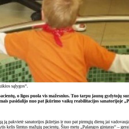
ikios sąlygos“.
acientų, o ligos puola vis mažesnius. Tuo tarpu jaunų gydytojų sunk
ais pasidalijo nuo pat įkūrimo vaikų reabilitacijos sanatorijoje „
aigą ją pakvietė sanatorijos įkūrėjas ir nuo pat pirmųjų dienų jai vadov
dytis kelis šimtus mažųjų pacientų. Šiuo metu „Palangos gintaras“ – ger