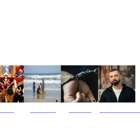
ultūra
Jūros vaikai
Kriminalai
PT redaktoriaus ski