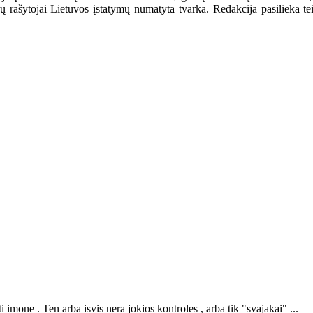
ašytojai Lietuvos įstatymų numatyta tvarka. Redakcija pasilieka teisę
i imone . Ten arba isvis nera jokios kontroles , arba tik "svajakai" ...