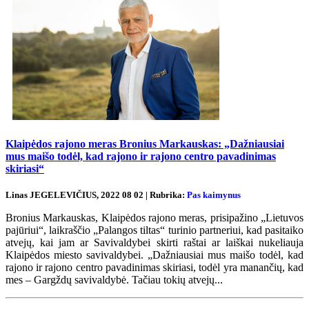
Klaipėdos rajono meras Bronius Markauskas: „Dažniausiai
mus maišo todėl, kad rajono ir rajono centro pavadinimas
skiriasi“
Linas JEGELEVIČIUS, 2022 08 02 | Rubrika:
Pas kaimynus
Bronius Markauskas, Klaipėdos rajono meras, prisipažino „Lietuvos
pajūriui“, laikraščio „Palangos tiltas“ turinio partneriui, kad pasitaiko
atvejų, kai jam ar Savivaldybei skirti raštai ar laiškai nukeliauja
Klaipėdos miesto savivaldybei. „Dažniausiai mus maišo todėl, kad
rajono ir rajono centro pavadinimas skiriasi, todėl yra manančių, kad
mes – Gargždų savivaldybė. Tačiau tokių atvejų...