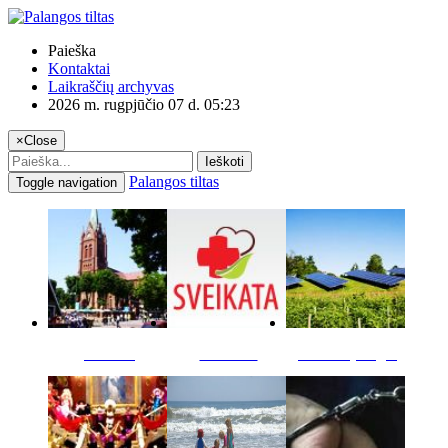
Paieška
Kontaktai
Laikraščių archyvas
2026 m. rugpjūčio 07 d. 05:23
×
Close
Ieškoti
Palangos tiltas
Toggle navigation
Miestas
Sveikata
Verslas pinigai