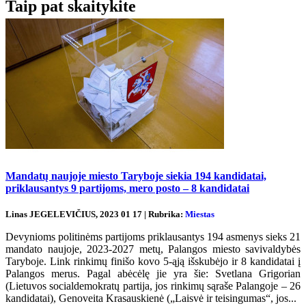
Taip pat skaitykite
Mandatų naujoje miesto Taryboje siekia 194 kandidatai,
priklausantys 9 partijoms, mero posto – 8 kandidatai
Linas JEGELEVIČIUS, 2023 01 17 | Rubrika:
Miestas
Devynioms politinėms partijoms priklausantys 194 asmenys sieks 21
mandato naujoje, 2023-2027 metų, Palangos miesto savivaldybės
Taryboje. Link rinkimų finišo kovo 5-ąją išskubėjo ir 8 kandidatai į
Palangos merus. Pagal abėcėlę jie yra šie: Svetlana Grigorian
(Lietuvos socialdemokratų partija, jos rinkimų sąraše Palangoje – 26
kandidatai), Genoveita Krasauskienė („Laisvė ir teisingumas“, jos...