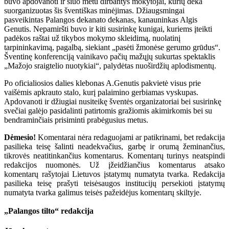
buvo apdovanoti ir šiuo metu dirbantys mokytojai, kurių dėka
suorganizuotas šis šventiškas minėjimas. Džiaugsmingai
pasveikintas Palangos dekanato dekanas, kanauninkas Algis
Genutis. Nepamiršti buvo ir kiti susirinkę kunigai, kuriems įteikti
padėkos raštai už tikybos mokymo skleidimą, nuolatinį
tarpininkavimą, pagalbą, siekiant „pasėti žmonėse gerumo grūdus“.
Šventinę konferenciją vainikavo pačių mažųjų sukurtas spektaklis
„Mažojo sraigtelio nuotykiai“, palydėtas nuoširdžių aplodismentų.
Po oficialiosios dalies klebonas A.Genutis pakvietė visus prie
vaišėmis apkrauto stalo, kurį palaimino gerbiamas vyskupas.
Apdovanoti ir džiugiai nusiteikę šventės organizatoriai bei susirinkę
svečiai galėjo pasidalinti patirtomis gražiomis akimirkomis bei su
bendraminčiais prisiminti prabėgusius metus.
Dėmesio!
Komentarai nėra redaguojami ar patikrinami, bet redakcija
pasilieka teisę šalinti neadekvačius, garbę ir orumą žeminančius,
tikrovės neatitinkančius komentarus. Komentarų turinys neatspindi
redakcijos nuomonės. Už įžeidžiančius komentarus atsako
komentarų rašytojai Lietuvos įstatymų numatyta tvarka. Redakcija
pasilieka teisę prašyti teisėsaugos institucijų persekioti įstatymų
numatyta tvarka galimus teisės pažeidėjus komentarų skiltyje.
„Palangos tilto“ redakcija