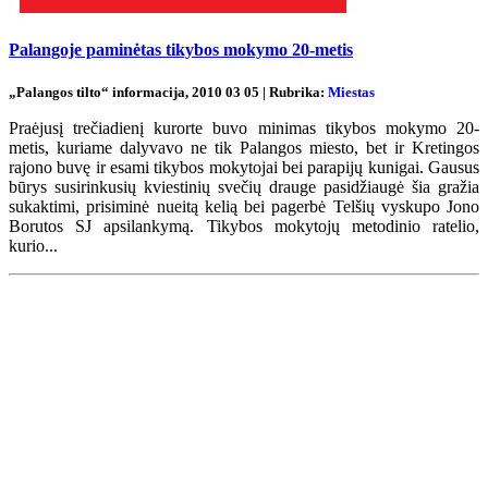
Palangoje paminėtas tikybos mokymo 20-metis
„Palangos tilto“ informacija, 2010 03 05 | Rubrika:
Miestas
Praėjusį trečiadienį kurorte buvo minimas tikybos mokymo 20-
metis, kuriame dalyvavo ne tik Palangos miesto, bet ir Kretingos
rajono buvę ir esami tikybos mokytojai bei parapijų kunigai. Gausus
būrys susirinkusių kviestinių svečių drauge pasidžiaugė šia gražia
sukaktimi, prisiminė nueitą kelią bei pagerbė Telšių vyskupo Jono
Borutos SJ apsilankymą. Tikybos mokytojų metodinio ratelio,
kurio...
Renginių kalendorius