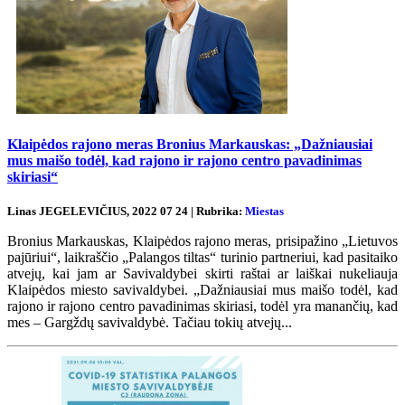
Klaipėdos rajono meras Bronius Markauskas: „Dažniausiai
mus maišo todėl, kad rajono ir rajono centro pavadinimas
skiriasi“
Linas JEGELEVIČIUS, 2022 07 24 | Rubrika:
Miestas
Bronius Markauskas, Klaipėdos rajono meras, prisipažino „Lietuvos
pajūriui“, laikraščio „Palangos tiltas“ turinio partneriui, kad pasitaiko
atvejų, kai jam ar Savivaldybei skirti raštai ar laiškai nukeliauja
Klaipėdos miesto savivaldybei. „Dažniausiai mus maišo todėl, kad
rajono ir rajono centro pavadinimas skiriasi, todėl yra manančių, kad
mes – Gargždų savivaldybė. Tačiau tokių atvejų...