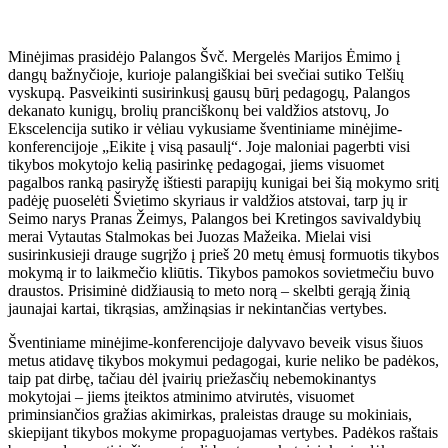
Minėjimas prasidėjo Palangos Švč. Mergelės Marijos Ėmimo į
dangų bažnyčioje, kurioje palangiškiai bei svečiai sutiko Telšių
vyskupą. Pasveikinti susirinkusį gausų būrį pedagogų, Palangos
dekanato kunigų, brolių pranciškonų bei valdžios atstovų, Jo
Ekscelencija sutiko ir vėliau vykusiame šventiniame minėjime-
konferencijoje „Eikite į visą pasaulį“. Joje maloniai pagerbti visi
tikybos mokytojo kelią pasirinkę pedagogai, jiems visuomet
pagalbos ranką pasiryžę ištiesti parapijų kunigai bei šią mokymo sritį
padėję puoselėti Švietimo skyriaus ir valdžios atstovai, tarp jų ir
Seimo narys Pranas Žeimys, Palangos bei Kretingos savivaldybių
merai Vytautas Stalmokas bei Juozas Mažeika. Mielai visi
susirinkusieji drauge sugrįžo į prieš 20 metų ėmusį formuotis tikybos
mokymą ir to laikmečio kliūtis. Tikybos pamokos sovietmečiu buvo
draustos. Prisiminė didžiausią to meto norą – skelbti gerąją žinią
jaunajai kartai, tikrąsias, amžinąsias ir nekintančias vertybes.
Šventiniame minėjime-konferencijoje dalyvavo beveik visus šiuos
metus atidavę tikybos mokymui pedagogai, kurie neliko be padėkos,
taip pat dirbę, tačiau dėl įvairių priežasčių nebemokinantys
mokytojai – jiems įteiktos atminimo atvirutės, visuomet
priminsiančios gražias akimirkas, praleistas drauge su mokiniais,
skiepijant tikybos mokyme propaguojamas vertybes. Padėkos raštais