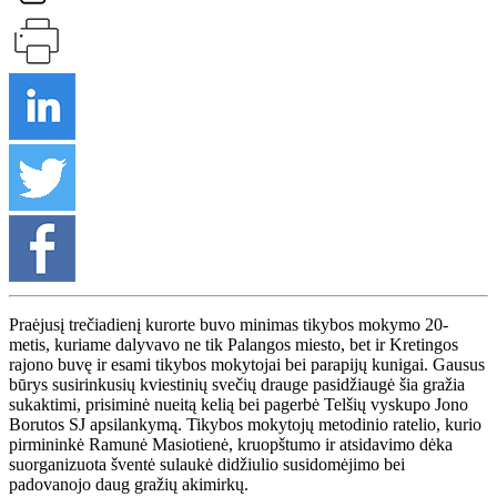
Praėjusį trečiadienį kurorte buvo minimas tikybos mokymo 20-
metis, kuriame dalyvavo ne tik Palangos miesto, bet ir Kretingos
rajono buvę ir esami tikybos mokytojai bei parapijų kunigai. Gausus
būrys susirinkusių kviestinių svečių drauge pasidžiaugė šia gražia
sukaktimi, prisiminė nueitą kelią bei pagerbė Telšių vyskupo Jono
Borutos SJ apsilankymą. Tikybos mokytojų metodinio ratelio, kurio
pirmininkė Ramunė Masiotienė, kruopštumo ir atsidavimo dėka
suorganizuota šventė sulaukė didžiulio susidomėjimo bei
padovanojo daug gražių akimirkų.