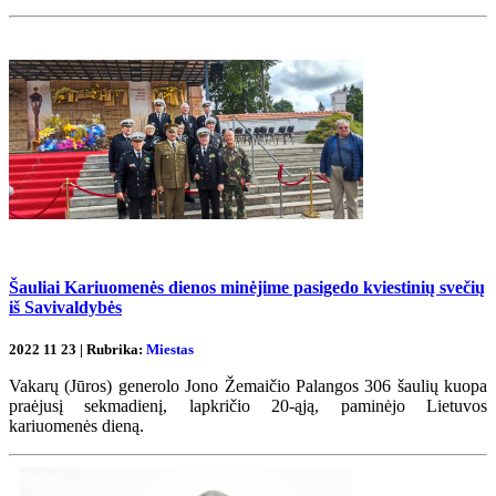
Šauliai Kariuomenės dienos minėjime pasigedo kviestinių svečių
iš Savivaldybės
2022 11 23 | Rubrika:
Miestas
Vakarų (Jūros) generolo Jono Žemaičio Palangos 306 šaulių kuopa
praėjusį sekmadienį, lapkričio 20-ąją, paminėjo Lietuvos
kariuomenės dieną.