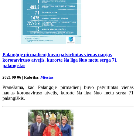
Palangoje pirmadienį buvo patvirtintas vienas naujas
koronaviruso atvejis, kurorte šia liga šiuo metu serga 71
palangiškis
2021 09 06 | Rubrika:
Miestas
Pranešama, kad Palangoje pirmadienį buvo patvirtintas vienas
naujas koronaviruso atvejis, kurorte šia liga šiuo metu serga 71
palangiškis.