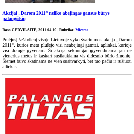
Akcijai „Darom 2011“ neliko abejingas gausus būrys
palangiškių
Rasa GEDVILAITĖ, 2011 04 19 | Rubrika:
Miestas
Praėjusį šeštadienį visoje Lietuvoje vyko švarinimosi akcija „Darom
2011“, kurios metu plušėjo visi neabejingi gamtai, aplinkai, kurioje
visi drauge gyvenam. Ši akcija sėkmingai įgyvendinama jau ne
vienerius metus ir kaskart susilaukiama vis didesnio būrio žmonių.
Šiemet buvo skatinama ne vien susitvarkyti, bet tuo pačiu ir rūšiuoti
atliekas.