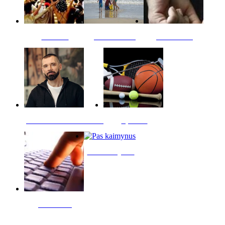
Kultūra
Jūros vaikai
Kriminalai
PT redaktoriaus skiltis
Sportas
Pas kaimynus
Skelbimai