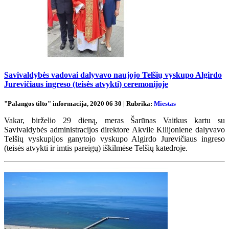
Savivaldybės vadovai dalyvavo naujojo Telšių vyskupo Algirdo
Jurevičiaus ingreso (teisės atvykti) ceremonijoje
"Palangos tilto" informacija, 2020 06 30 | Rubrika:
Miestas
Vakar, birželio 29 dieną, meras Šarūnas Vaitkus kartu su
Savivaldybės administracijos direktore Akvile Kilijoniene dalyvavo
Telšių vyskupijos ganytojo vyskupo Algirdo Jurevičiaus ingreso
(teisės atvykti ir imtis pareigų) iškilmėse Telšių katedroje.