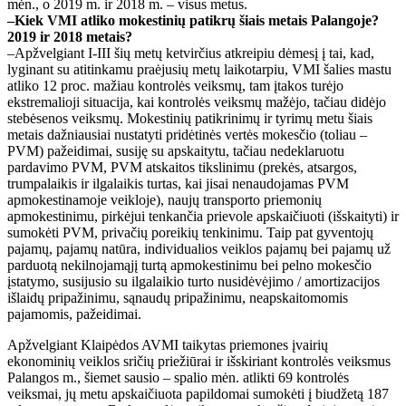
mėn., o 2019 m. ir 2018 m. – visus metus.
–Kiek VMI atliko mokestinių patikrų šiais metais Palangoje?
2019 ir 2018 metais?
–Apžvelgiant I-III šių metų ketvirčius atkreipiu dėmesį į tai, kad,
lyginant su atitinkamu praėjusių metų laikotarpiu, VMI šalies mastu
atliko 12 proc. mažiau kontrolės veiksmų, tam įtakos turėjo
ekstremalioji situacija, kai kontrolės veiksmų mažėjo, tačiau didėjo
stebėsenos veiksmų. Mokestinių patikrinimų ir tyrimų metu šiais
metais dažniausiai nustatyti pridėtinės vertės mokesčio (toliau –
PVM) pažeidimai, susiję su apskaitytu, tačiau nedeklaruotu
pardavimo PVM, PVM atskaitos tikslinimu (prekės, atsargos,
trumpalaikis ir ilgalaikis turtas, kai jisai nenaudojamas PVM
apmokestinamoje veikloje), naujų transporto priemonių
apmokestinimu, pirkėjui tenkančia prievole apskaičiuoti (išskaityti) ir
sumokėti PVM, privačių poreikių tenkinimu. Taip pat gyventojų
pajamų, pajamų natūra, individualios veiklos pajamų bei pajamų už
parduotą nekilnojamąjį turtą apmokestinimu bei pelno mokesčio
įstatymo, susijusio su ilgalaikio turto nusidėvėjimo / amortizacijos
išlaidų pripažinimu, sąnaudų pripažinimu, neapskaitomomis
pajamomis, pažeidimai.
Apžvelgiant Klaipėdos AVMI taikytas priemones įvairių
ekonominių veiklos sričių priežiūrai ir išskiriant kontrolės veiksmus
Palangos m., šiemet sausio – spalio mėn. atlikti 69 kontrolės
veiksmai, jų metu apskaičiuota papildomai sumokėti į biudžetą 187