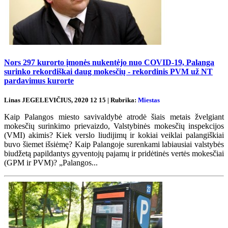
Nors 297 kurorto įmonės nukentėjo nuo COVID-19, Palanga
surinko rekordiškai daug mokesčių - rekordinis PVM už NT
pardavimus kurorte
Linas JEGELEVIČIUS, 2020 12 15 | Rubrika:
Miestas
Kaip Palangos miesto savivaldybė atrodė šiais metais žvelgiant
mokesčių surinkimo prievaizdo, Valstybinės mokesčių inspekcijos
(VMI) akimis? Kiek verslo liudijimų ir kokiai veiklai palangiškiai
buvo šiemet išsiėmę? Kaip Palangoje surenkami labiausiai valstybės
biudžetą papildantys gyventojų pajamų ir pridėtinės vertės mokesčiai
(GPM ir PVM)? „Palangos...