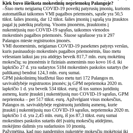
Kiek buvo išieškota mokestinių nepriemokų Palangoje?
–Šiuo metu neigiamą COVID-19 poveikį patyrusių įmonių, kurioms
automatiškai taikomos VMI pagalbos priemonės, sąraše yra 50,5
tūkst. šalies įmonių, dar 12 tūkst. šalies įmonių į sąrašą yra įtrauktos
pagal jų pateiktą prašymą. Visoms įmonėms, įtrauktoms į
nukentėjusių nuo COVID-19 sąrašus, taikomos vienodos
mokestinės pagalbos priemonės. Šiuose sąrašuose yra ir 297
Palangos mieste registruotos įmonės.
VMI duomenimis, neigiamas COVID-19 pasekmes patyręs verslas,
kuris pasinaudojo mokestinės pagalbos priemonėmis, šiuo metu
vėlesniam laikui jau yra atidėjęs beveik 817,7 mln. eurų mokėtinų
mokesčių; su įmonėmis ir fiziniais asmenimis nuo kovo 16 d. iki
lapkričio 27 d. yra sudarytos 5184 mokestinės paskolos sutartys (be
palūkanų) bendrai 124,3 mln. eurų sumai.
GPM įsiskolinimų biudžetui šiuo metu turi 172 Palangos m.
savivaldybėje registruotos įmonės; jų GPM nepriemoka 2020 m.
lapkričio 1 d. yra beveik 534 tūkst. eurų; iš tos sumos juridinių
asmenų, kurie įtraukti į nukentėjusių nuo COVID-19 sąrašus, GPM
nepriemoka – per 517 tūkst. eurų. Apžvelgiant visus mokesčius,
Palangos m. savivaldybėje registruotų juridinių asmenų, kurie
įtraukti į nukentėjusių nuo COVID-19 sąrašus, nepriemoka 2020 m.
lapkričio 1 d. yra 2,45 mln. eurų, iš jos 87,3 tūkst. eurų sumai
mokestines paskolos sutartis dėl įvairių mokesčių atidėjimo,
mokėjimo dalimis yra sudariusios 10 įmonių.
Pažymėtina, kad nuo pandemijos nukentėję mokesčių mokėtojai iki