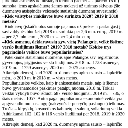
juridiniai asmenys iki nustatyto termino (šiemet – lapkričio 16 d.)
sumoka jiems apskaičiuotą žemės mokestį už turimus sklypus (šie
duomenys atsispindės vėlesnėje statistinių duomenų suvestinėje).
–
Kiek valstybes rinkliavos buvo surinkta 2020? 2019 ir 2018
metais?
–Rinkliavų (įskaičiuotos sumoje pajamos už prekes ir paslaugas) į
savivaldybės biudžetą 2018 m. surinkta per 2,6 mln. eurų., 2019 m.
– per 2,7 mln. eurų., 2020 m. – per 2,4 mln. eurų.
–Kiek asmenų, deklaravusių gyv. vietą Palangoje, veikė išsiėmę
verslo liudijimus šiemet? 2019? 2018 metais? Kokios trys
pagrindinės veiklos buvo populiariausios?
–Pateikiame statistinius duomenis apie Palangos sav. registruotus
gyventojus, įsigijusius verslo liudijimus: 2018 m.- 1728 asmenys,
2019 m. – 1759 asmenys, 2020 m. – 2075 asmenys.
Atkreipiu dėmesį, kad 2020 m. duomenys apima sausio – lapkričio
mėn., o 2019 m. ir 2018 m. – visus metus.
Populiariausios veiklos, kaip ir ankstensiais metais, taip ir šiemet
buvo gyvenamosios paskirties patalpų nuoma. 2018 m. Tokiai
veiklai vykdyti buvo išduoti 687 verslo liudijimai, 2019 m. – 736, o
šiais metais - 1057. Antra pagal populiaruma ekonominė veikla yra
apgyvendinimo paslaugų (nakvynės ir pusryčių paslaugos) teikimas.
Trečia – kirpyklų, kosmetikos kabinetų ir salonų, soliariumų veikla.
Atitinkamai 102, 102 ir 116 verslo liudijimai per 2018, 2019 ir 2020
metus.
Atkreipiu dėmesį, kad 2020 m. duomenys apima sausio – lapkričio