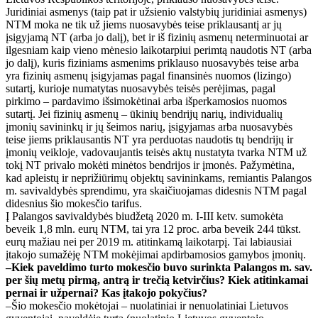
Juridiniai asmenys (taip pat ir užsienio valstybių juridiniai asmenys)
NTM moka ne tik už jiems nuosavybės teise priklausantį ar jų
įsigyjamą NT (arba jo dalį), bet ir iš fizinių asmenų neterminuotai ar
ilgesniam kaip vieno mėnesio laikotarpiui perimtą naudotis NT (arba
jo dalį), kuris fiziniams asmenims priklauso nuosavybės teise arba
yra fizinių asmenų įsigyjamas pagal finansinės nuomos (lizingo)
sutartį, kurioje numatytas nuosavybės teisės perėjimas, pagal
pirkimo – pardavimo išsimokėtinai arba išperkamosios nuomos
sutartį. Jei fizinių asmenų – ūkinių bendrijų narių, individualių
įmonių savininkų ir jų šeimos narių, įsigyjamas arba nuosavybės
teise jiems priklausantis NT yra perduotas naudotis tų bendrijų ir
įmonių veikloje, vadovaujantis teisės aktų nustatyta tvarka NTM už
tokį NT privalo mokėti minėtos bendrijos ir įmonės. Pažymėtina,
kad apleistų ir neprižiūrimų objektų savininkams, remiantis Palangos
m. savivaldybės sprendimu, yra skaičiuojamas didesnis NTM pagal
didesnius šio mokesčio tarifus.
Į Palangos savivaldybės biudžetą 2020 m. I-III ketv. sumokėta
beveik 1,8 mln. eurų NTM, tai yra 12 proc. arba beveik 244 tūkst.
eurų mažiau nei per 2019 m. atitinkamą laikotarpį. Tai labiausiai
įtakojo sumažėję NTM mokėjimai apdirbamosios gamybos įmonių.
–Kiek paveldimo turto mokesčio buvo surinkta Palangos m. sav.
per šių metų pirmą, antrą ir trečią ketvirčius? Kiek atitinkamai
pernai ir užpernai? Kas įtakojo pokyčius?
–Šio mokesčio mokėtojai – nuolatiniai ir nenuolatiniai Lietuvos