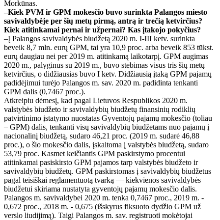
Morkūnas.
–Kiek PVM ir GPM mokesčio buvo surinkta Palangos miesto
savivaldybėje per šių metų pirmą, antrą ir trečią ketvirčius?
Kiek atitinkamai pernai ir užpernai? Kas įtakojo pokyčius?
–Į Palangos savivaldybės biudžetą 2020 m. I-III ketv. surinkta
beveik 8,7 mln. eurų GPM, tai yra 10,9 proc. arba beveik 853 tūkst.
eurų daugiau nei per 2019 m. atitinkamą laikotarpį. GPM augimas
2020 m., palyginus su 2019 m., buvo stebimas visus tris šių metų
ketvirčius, o didžiausias buvo I ketv. Didžiausią įtaką GPM pajamų
padidėjimui turėjo Palangos m. sav. 2020 m. padidinta tenkanti
GPM dalis (0,7467 proc.).
Atkreipiu dėmesį, kad pagal Lietuvos Respublikos 2020 m.
valstybės biudžeto ir savivaldybių biudžetų finansinių rodiklių
patvirtinimo įstatymo nuostatas Gyventojų pajamų mokesčio (toliau
– GPM) dalis, tenkanti visų savivaldybių biudžetams nuo pajamų į
nacionalinį biudžetą, sudaro 46,21 proc. (2019 m. sudarė 46,88
proc.), o šio mokesčio dalis, įskaitoma į valstybės biudžetą, sudaro
53,79 proc. Kasmet keičiantis GPM paskirstymo procentui
atitinkamai pasiskirsto GPM pajamos tarp valstybės biudžeto ir
savivaldybių biudžetų. GPM paskirstomas į savivaldybių biudžetus
pagal teisiškai reglamentuotą tvarką — kiekvienos savivaldybės
biudžetui skiriama nustatyta gyventojų pajamų mokesčio dalis.
Palangos m. savivaldybei 2020 m. tenka 0,7467 proc., 2019 m. -
0,672 proc., 2018 m. - 0,675 (išskyrus fiksuoto dydžio GPM už
verslo liudijimą). Taigi Palangos m. sav. registruoti mokėtojai