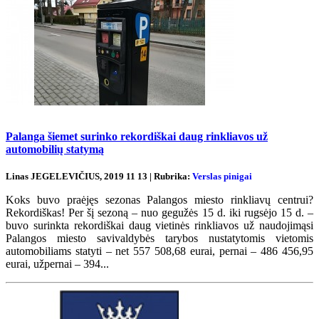
Palanga šiemet surinko rekordiškai daug rinkliavos už
automobilių statymą
Linas JEGELEVIČIUS, 2019 11 13 | Rubrika:
Verslas pinigai
Koks buvo praėjęs sezonas Palangos miesto rinkliavų centrui?
Rekordiškas! Per šį sezoną – nuo gegužės 15 d. iki rugsėjo 15 d. –
buvo surinkta rekordiškai daug vietinės rinkliavos už naudojimąsi
Palangos miesto savivaldybės tarybos nustatytomis vietomis
automobiliams statyti – net 557 508,68 eurai, pernai – 486 456,95
eurai, užpernai – 394...