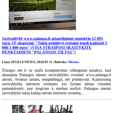
Savivaldybė www.palanga.lt atnaujinimui sumokėjo 12 093
eurų. IT ekspertai: "Tokia primityvi svetainė tegali kainuoti 3
000-5 000 eurų" (VISĄ STRAIPSNĮ SKAITYKITE
PENKTADIENĮ "PALANGOS TILTAS")
Linas JEGELEVIČIUS, 2020 05 11 | Rubrika:
Miestas
Žmogus net ir su mažu kompiuteriniu raštingumu pasakys, kad
atnaujinta Palangos miesto savivaldybės svetainė www.palanga.lt
atrodo, švelniai tariant, neįspūdingai, net primityviai. Kaimyninių
savivaldybių interneto svetainės yra žymiai labiau vizualiai
patrauklesnės, jose lengviau ir mieliau naršyti. Palangos miesto
savivaldybė tokią kuklią miesto interneto svetainę...