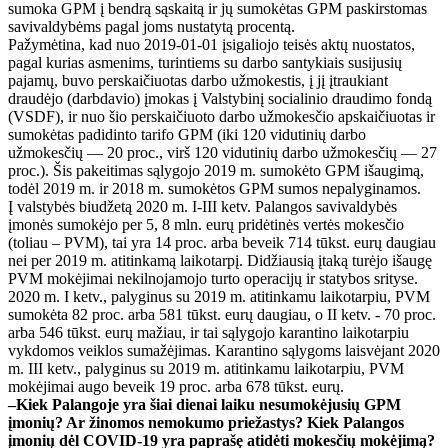
sumoka GPM į bendrą sąskaitą ir jų sumokėtas GPM paskirstomas
savivaldybėms pagal joms nustatytą procentą.
Pažymėtina, kad nuo 2019-01-01 įsigaliojo teisės aktų nuostatos,
pagal kurias asmenims, turintiems su darbo santykiais susijusių
pajamų, buvo perskaičiuotas darbo užmokestis, į jį įtraukiant
draudėjo (darbdavio) įmokas į Valstybinį socialinio draudimo fondą
(VSDF), ir nuo šio perskaičiuoto darbo užmokesčio apskaičiuotas ir
sumokėtas padidinto tarifo GPM (iki 120 vidutinių darbo
užmokesčių — 20 proc., virš 120 vidutinių darbo užmokesčių — 27
proc.). Šis pakeitimas sąlygojo 2019 m. sumokėto GPM išaugimą,
todėl 2019 m. ir 2018 m. sumokėtos GPM sumos nepalyginamos.
Į valstybės biudžetą 2020 m. I-III ketv. Palangos savivaldybės
įmonės sumokėjo per 5, 8 mln. eurų pridėtinės vertės mokesčio
(toliau – PVM), tai yra 14 proc. arba beveik 714 tūkst. eurų daugiau
nei per 2019 m. atitinkamą laikotarpį. Didžiausią įtaką turėjo išaugę
PVM mokėjimai nekilnojamojo turto operacijų ir statybos srityse.
2020 m. I ketv., palyginus su 2019 m. atitinkamu laikotarpiu, PVM
sumokėta 82 proc. arba 581 tūkst. eurų daugiau, o II ketv. - 70 proc.
arba 546 tūkst. eurų mažiau, ir tai sąlygojo karantino laikotarpiu
vykdomos veiklos sumažėjimas. Karantino sąlygoms laisvėjant 2020
m. III ketv., palyginus su 2019 m. atitinkamu laikotarpiu, PVM
mokėjimai augo beveik 19 proc. arba 678 tūkst. eurų.
–Kiek Palangoje yra šiai dienai laiku nesumokėjusių GPM
įmonių? Ar žinomos nemokumo priežastys? Kiek Palangos
įmonių dėl COVID-19 yra paprašę atidėti mokesčių mokėjimą?