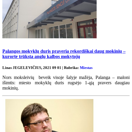
Palangos mokyklų duris praveria rekordiškai daug mokinių –
kurorte trūksta anglų kalbos mokytojų
Linas JEGELEVIČIUS, 2021 09 01 | Rubrika:
Miestas
Nors moksleivių beveik visoje šalyje mažėja, Palanga – maloni
išimtis: miesto mokyklų duris rugsėjo 1-ąją pravers daugiau
mokinių.