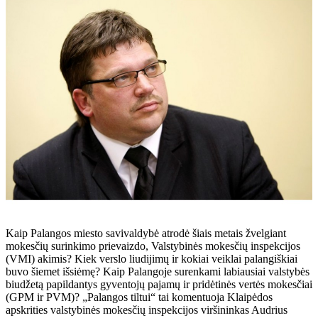
Kaip Palangos miesto savivaldybė atrodė šiais metais žvelgiant
mokesčių surinkimo prievaizdo, Valstybinės mokesčių inspekcijos
(VMI) akimis? Kiek verslo liudijimų ir kokiai veiklai palangiškiai
buvo šiemet išsiėmę? Kaip Palangoje surenkami labiausiai valstybės
biudžetą papildantys gyventojų pajamų ir pridėtinės vertės mokesčiai
(GPM ir PVM)? „Palangos tiltui“ tai komentuoja Klaipėdos
apskrities valstybinės mokesčių inspekcijos viršininkas Audrius