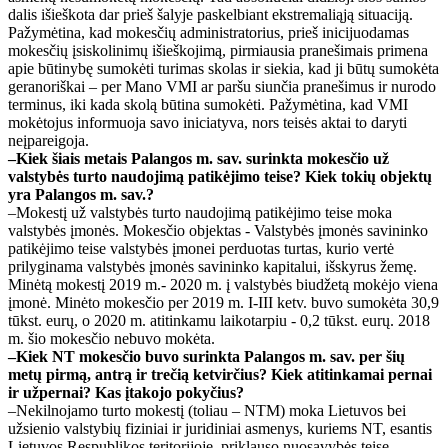
dalis išieškota dar prieš šalyje paskelbiant ekstremaliąją situaciją.
Pažymėtina, kad mokesčių administratorius, prieš inicijuodamas
mokesčių įsiskolinimų išieškojimą, pirmiausia pranešimais primena
apie būtinybę sumokėti turimas skolas ir siekia, kad ji būtų sumokėta
geranoriškai – per Mano VMI ar paršu siunčia pranešimus ir nurodo
terminus, iki kada skolą būtina sumokėti. Pažymėtina, kad VMI
mokėtojus informuoja savo iniciatyva, nors teisės aktai to daryti
neįpareigoja.
–Kiek šiais metais Palangos m. sav. surinkta mokesčio už
valstybės turto naudojimą patikėjimo teise? Kiek tokių objektų
yra Palangos m. sav.?
–Mokestį už valstybės turto naudojimą patikėjimo teise moka
valstybės įmonės. Mokesčio objektas - Valstybės įmonės savininko
patikėjimo teise valstybės įmonei perduotas turtas, kurio vertė
prilyginama valstybės įmonės savininko kapitalui, išskyrus žemę.
Minėtą mokestį 2019 m.- 2020 m. į valstybės biudžetą mokėjo viena
įmonė. Minėto mokesčio per 2019 m. I-III ketv. buvo sumokėta 30,9
tūkst. eurų, o 2020 m. atitinkamu laikotarpiu - 0,2 tūkst. eurų. 2018
m. šio mokesčio nebuvo mokėta.
–Kiek NT mokesčio buvo surinkta Palangos m. sav. per šių
metų pirmą, antrą ir trečią ketvirčius? Kiek atitinkamai pernai
ir užpernai? Kas įtakojo pokyčius?
–Nekilnojamo turto mokestį (toliau – NTM) moka Lietuvos bei
užsienio valstybių fiziniai ir juridiniai asmenys, kuriems NT, esantis
Lietuvos Respublikos teritorijoje, priklauso nuosavybės teise.