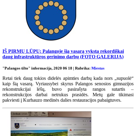
IŠ PIRMŲ LŪPŲ: Palangoje šią vasarą vyksta rekordiškai
daug infrastruktūros gerinimo darbų (FOTO GALERIJA)
"Palangos tilto" informacija, 2020 06 18 | Rubrika:
Miestas
Retai tiek daug tokios didelės apimties darbų kada nors „supuolė“
kaip šią vasarą. Vyriausybei skyrus Palangos senosios gimnazijos
rekonstrukcijai lėšų, buvo pasirašyta rangos sutartis –
rekonstrukcijos darbai netrukus prasidės. Metų gale tikimasi
pakviesti į Kurhauzo medinės dalies restauracijos pabaigtuves.