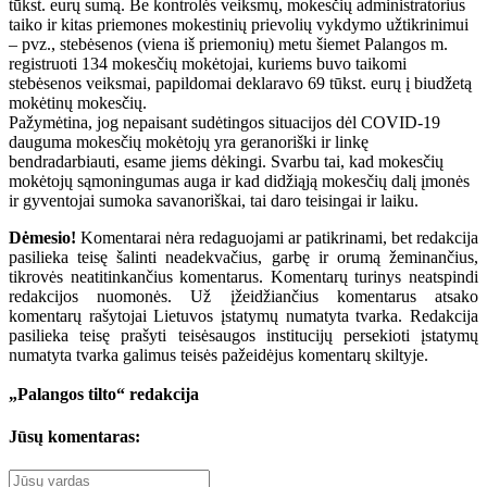
tūkst. eurų sumą. Be kontrolės veiksmų, mokesčių administratorius
taiko ir kitas priemones mokestinių prievolių vykdymo užtikrinimui
– pvz., stebėsenos (viena iš priemonių) metu šiemet Palangos m.
registruoti 134 mokesčių mokėtojai, kuriems buvo taikomi
stebėsenos veiksmai, papildomai deklaravo 69 tūkst. eurų į biudžetą
mokėtinų mokesčių.
Pažymėtina, jog nepaisant sudėtingos situacijos dėl COVID-19
dauguma mokesčių mokėtojų yra geranoriški ir linkę
bendradarbiauti, esame jiems dėkingi. Svarbu tai, kad mokesčių
mokėtojų sąmoningumas auga ir kad didžiąją mokesčių dalį įmonės
ir gyventojai sumoka savanoriškai, tai daro teisingai ir laiku.
Dėmesio!
Komentarai nėra redaguojami ar patikrinami, bet redakcija
pasilieka teisę šalinti neadekvačius, garbę ir orumą žeminančius,
tikrovės neatitinkančius komentarus. Komentarų turinys neatspindi
redakcijos nuomonės. Už įžeidžiančius komentarus atsako
komentarų rašytojai Lietuvos įstatymų numatyta tvarka. Redakcija
pasilieka teisę prašyti teisėsaugos institucijų persekioti įstatymų
numatyta tvarka galimus teisės pažeidėjus komentarų skiltyje.
„Palangos tilto“ redakcija
Jūsų komentaras: