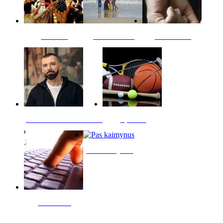
Kultūra
Jūros vaikai
Kriminalai
PT redaktoriaus skiltis
Sportas
Pas kaimynus
Skelbimai