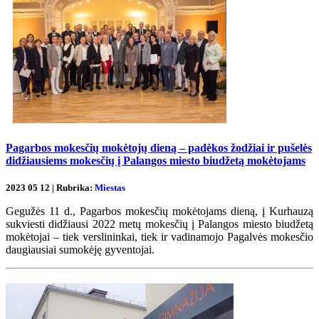
Pagarbos mokesčių mokėtojų dieną – padėkos žodžiai ir pušelės
didžiausiems mokesčių į Palangos miesto biudžetą mokėtojams
2023 05 12 | Rubrika:
Miestas
Gegužės 11 d., Pagarbos mokesčių mokėtojams dieną, į Kurhauzą
sukviesti didžiausi 2022 metų mokesčių į Palangos miesto biudžetą
mokėtojai – tiek verslininkai, tiek ir vadinamojo Pagalvės mokesčio
daugiausiai sumokėję gyventojai.