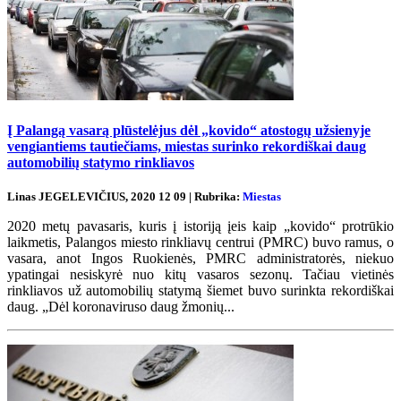
Į Palangą vasarą plūstelėjus dėl „kovido“ atostogų užsienyje
vengiantiems tautiečiams, miestas surinko rekordiškai daug
automobilių statymo rinkliavos
Linas JEGELEVIČIUS, 2020 12 09 | Rubrika:
Miestas
2020 metų pavasaris, kuris į istoriją įeis kaip „kovido“ protrūkio
laikmetis, Palangos miesto rinkliavų centrui (PMRC) buvo ramus, o
vasara, anot Ingos Ruokienės, PMRC administratorės, niekuo
ypatingai nesiskyrė nuo kitų vasaros sezonų. Tačiau vietinės
rinkliavos už automobilių statymą šiemet buvo surinkta rekordiškai
daug. „Dėl koronaviruso daug žmonių...