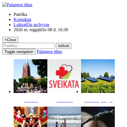
Paieška
Kontaktai
Laikraščių archyvas
2026 m. rugpjūčio 08 d. 16:30
×
Close
Ieškoti
Palangos tiltas
Toggle navigation
Miestas
Sveikata
Verslas pinigai