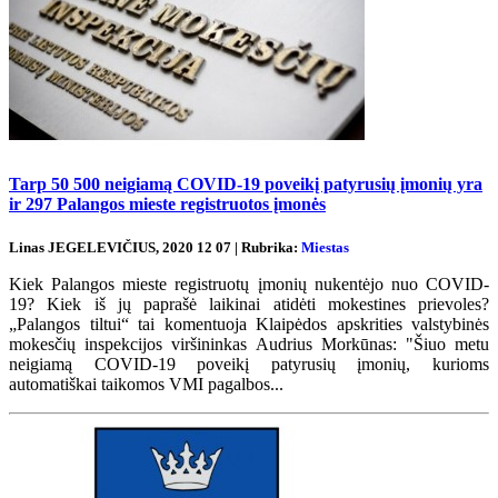
Tarp 50 500 neigiamą COVID-19 poveikį patyrusių įmonių yra
ir 297 Palangos mieste registruotos įmonės
Linas JEGELEVIČIUS, 2020 12 07 | Rubrika:
Miestas
Kiek Palangos mieste registruotų įmonių nukentėjo nuo COVID-
19? Kiek iš jų paprašė laikinai atidėti mokestines prievoles?
„Palangos tiltui“ tai komentuoja Klaipėdos apskrities valstybinės
mokesčių inspekcijos viršininkas Audrius Morkūnas: "Šiuo metu
neigiamą COVID-19 poveikį patyrusių įmonių, kurioms
automatiškai taikomos VMI pagalbos...