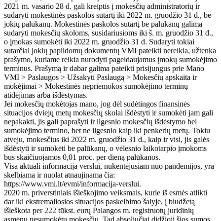
2021 m. vasario 28 d. gali kreiptis į mokesčių administratorių ir
sudaryti mokestinės paskolos sutartį iki 2022 m. gruodžio 31 d., be
jokių palūkanų. Mokestinės paskolos sutartį be palūkanų galima
sudaryti mokesčių skoloms, susidariusioms iki š. m. gruodžio 31 d.,
o įmokas sumokėti iki 2022 m. gruodžio 31 d. Sudaryti tokiai
sutarčiai jokių papildomų dokumentų VMI pateikti nereikia, užtenka
prašymo, kuriame reikia nurodyti pageidaujamus įmokų sumokėjimo
terminus. Prašymą ir dabar galima pateikti prisijungus prie Mano
VMI > Paslaugos > Užsakyti Paslaugą > Mokesčių apskaita ir
mokėjimai > Mokestinės nepriemokos sumokėjimo terminų
atidėjimas arba išdėstymas.
Jei mokesčių mokėtojas mano, jog dėl sudėtingos finansinės
situacijos dviejų metų mokesčių skolai išdėstyti ir sumokėti jam gali
nepakakti, jis gali paprašyti ir ilgesnio mokesčių išdėstymo bei
sumokėjimo termino, bet ne ilgesnio kaip iki penkerių metų. Tokiu
atveju, mokesčius iki 2022 m. gruodžio 31 d., kaip ir visi, jis galės
išdėstyti ir sumokėti be palūkanų, o vėlesnio laikotarpio įmokoms
bus skaičiuojamos 0,01 proc. per dieną palūkanos.
Visa aktuali informacija verslui, nukentėjusiam nuo pandemijos, yra
skelbiama ir nuolat atnaujinama čia:
https://www.vmi.lt/evmi/informacija-verslui.
2020 m. priverstiniais išieškojimo veiksmais, kurie iš esmės atlikti
dar iki ekstremaliosios situacijos paskelbimo šalyje, į biudžetą
išieškota per 222 tūkst. eurų Palangos m. registruotų juridinių
asmenų nesumokėtų mokesčių. Tad absoliučiai didžioji šios sumos