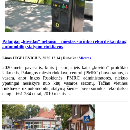
Palangai „kovidas“ nebaisu – miestas surinko rekordiškai daug
automobilių statymo rinkliavos
Linas JEGELEVIČIUS, 2020 12 14 | Rubrika:
Miestas
2020 metų pavasaris, kuris į istoriją įeis kaip „kovido“ protrūkio
laikmetis, Palangos miesto rinkliavų centrui (PMRC) buvo ramus, o
vasara, anot Ingos Ruokienės, PMRC administratorės, niekuo
ypatingai nesiskyrė nuo kitų vasaros sezonų. Tačiau vietinės
rinkliavos už automobilių statymą šiemet buvo surinkta rekordiškai
daug – 661 284 eurai, 2019 metais –...