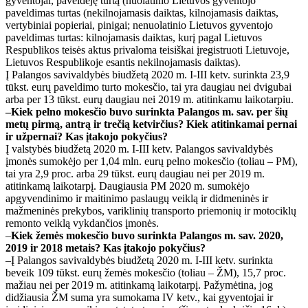
gyventojai, paveldėję turtą (nuolatinio Lietuvos gyventojo
paveldimas turtas (nekilnojamasis daiktas, kilnojamasis daiktas,
vertybiniai popieriai, pinigai; nenuolatinio Lietuvos gyventojo
paveldimas turtas: kilnojamasis daiktas, kurį pagal Lietuvos
Respublikos teisės aktus privaloma teisiškai įregistruoti Lietuvoje,
Lietuvos Respublikoje esantis nekilnojamasis daiktas).
Į Palangos savivaldybės biudžetą 2020 m. I-III ketv. surinkta 23,9
tūkst. eurų paveldimo turto mokesčio, tai yra daugiau nei dvigubai
arba per 13 tūkst. eurų daugiau nei 2019 m. atitinkamu laikotarpiu.
–Kiek pelno mokesčio buvo surinkta Palangos m. sav. per šių
metų pirmą, antrą ir trečią ketvirčius? Kiek atitinkamai pernai
ir užpernai? Kas įtakojo pokyčius?
Į valstybės biudžetą 2020 m. I-III ketv. Palangos savivaldybės
įmonės sumokėjo per 1,04 mln. eurų pelno mokesčio (toliau – PM),
tai yra 2,9 proc. arba 29 tūkst. eurų daugiau nei per 2019 m.
atitinkamą laikotarpį. Daugiausia PM 2020 m. sumokėjo
apgyvendinimo ir maitinimo paslaugų veiklą ir didmeninės ir
mažmeninės prekybos, variklinių transporto priemonių ir motociklų
remonto veiklą vykdančios įmonės.
–
Kiek žemės mokesčio buvo surinkta Palangos m. sav. 2020,
2019 ir 2018 metais? Kas įtakojo pokyčius?
–Į Palangos savivaldybės biudžetą 2020 m. I-III ketv. surinkta
beveik 109 tūkst. eurų žemės mokesčio (toliau – ŽM), 15,7 proc.
mažiau nei per 2019 m. atitinkamą laikotarpį. Pažymėtina, jog
didžiausia ŽM suma yra sumokama IV ketv., kai gyventojai ir