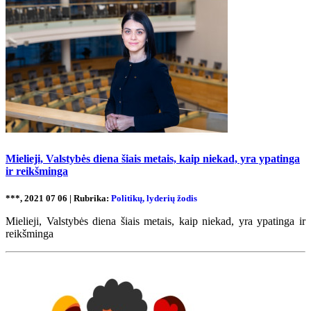
Mielieji, Valstybės diena šiais metais, kaip niekad, yra ypatinga
ir reikšminga
***, 2021 07 06 | Rubrika:
Politikų, lyderių žodis
Mielieji, Valstybės diena šiais metais, kaip niekad, yra ypatinga ir
reikšminga