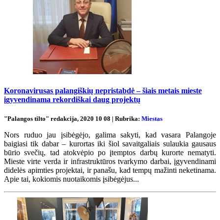
Koronavirusas palangiškių nepristabdė – šiais metais mieste
įgyvendinama rekordiškai daug projektų
"Palangos tilto" redakcija, 2020 10 08 | Rubrika:
Miestas
Nors ruduo jau įsibėgėjo, galima sakyti, kad vasara Palangoje
baigiasi tik dabar – kurortas iki šiol savaitgaliais sulaukia gausaus
būrio svečių, tad atokvėpio po įtemptos darbų kurorte nematyti.
Mieste virte verda ir infrastruktūros tvarkymo darbai, įgyvendinami
didelės apimties projektai, ir panašu, kad tempų mažinti neketinama.
Apie tai, kokiomis nuotaikomis įsibėgėjus...