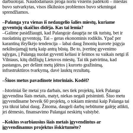
darbuotojai. Naudodamasis proga noriu visiems padėkoti – miestas
buvo sutvarkytas, visos iškilusios problemos buvo sėkmingai
sprendžiamos.
–Palanga yra vienas iš nedaugelio šalies miestų, kuriame
gyventojų skaičius didėja. Kas tai lemia?
–Galime pasidžiaugti, kad Palangoje daugėja ne tik turistų, bet ir
nuolatinių gyventojų. Tai – geras ekonominis rodiklis. Ypač per
karantiną išryškėjo tendencija – labai daug žmonių kurorte įsigyja
nekilnojamąjį turtą kaip antrą būstą. Be to, įvertinę gyvenimo
sąlygas, į Palangą nuolat gyventi keliasi ir šeimos su vaikais netgi iš
Vilniaus, kitų didžiųjų Lietuvos miestų. Tai tik patvirtina, kad
pastangos, per dešimt metų įdėtos į kurorto gražinimą,
infrastruktūros tvarkymą, davė lauktų rezultatų.
–Šiuos metus pavadinote istoriniais. Kodėl?
–Istoriniai šie metai yra darbais, nes tiek projektų, kiek Palanga
įgyvendina šiais metais, matyt, niekas negali prisiminti. Šiuo metu
įgyvendiname beveik 60 projektų, o tokiam miestui kaip Palanga tai
yra tikrai labai daug. Žinoma, daugeli darbų nebūtume galėję atlikti,
jei dėmesio, finansavimo Palangai neskirtų valstybė.
–Kokius svarbiausius šiais metais įgyvendintus ar
įgyvendinamus projektus išskirtumėte?