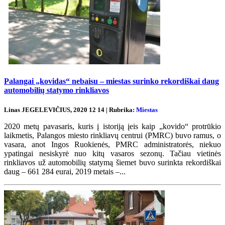
Palangai „kovidas“ nebaisu – miestas surinko rekordiškai daug
automobilių statymo rinkliavos
Linas JEGELEVIČIUS, 2020 12 14 | Rubrika:
Miestas
2020 metų pavasaris, kuris į istoriją įeis kaip „kovido“ protrūkio
laikmetis, Palangos miesto rinkliavų centrui (PMRC) buvo ramus, o
vasara, anot Ingos Ruokienės, PMRC administratorės, niekuo
ypatingai nesiskyrė nuo kitų vasaros sezonų. Tačiau vietinės
rinkliavos už automobilių statymą šiemet buvo surinkta rekordiškai
daug – 661 284 eurai, 2019 metais –...