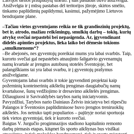
Latvijos sienos prisipildytų smėlio. Į šias pastabas buvo atsižvelgta.
Atsižvelgta ir į mūsų pastabas dėl teritorijos jūroje, skirtos smėlio,
tinkamo paplūdimių papildymui, kasimui, pažymėjimo Lietuvos
bendrajame plane.
–Tačiau vietos gyventojams reikia ne tik grandiozinių projektų,
bet ir, atrodo, mažiau reikšmingų, smulkių darbų – tokių, kurių
atvykę svečiai nepastebi bei nepasigenda. Ar, įgyvendinant
didelės apimties projektus, lieka laiko bei dėmesio tokioms
„smulkmenoms“?
–Be abejonės, nes gyventojų poreikiai mums yra labai svarbūs. Taip,
kurorto svečiai gal nepastebės atnaujinto šaligatvio gyvenamųjų
namų kvartale ar įrengtos autobusų stotelės Šventojoje, bet
palangiškiams tai yra labai svarbu, ir į gyventojų prašymus
atsižvelgiame.
Gyventojams labai svarbūs ir tokie įgyvendinti projektai kaip
požeminių konteinerinių aikštelių įrengimas daugiabučių namų
kvartaluose, šunų vedžiojimo ir dresavimo aikštelės įrengimas.
Džiaugiuosi ir Savivaldybės tarybos narių iniciatyvomis.
Pavyzdžiui, Tarybos nario Dainiaus Želvio iniciatyva bei rūpesčiu
Palangos ir Šventosios paplūdimiuose buvo įrengtos treniruoklių
aikštelės. Jos netruko tapti populiarios – pajūryje noriai sportuoja
tiek vietos gyventojai, tiek ir kurorto svečiai.
Baigtas V. Jurgučio progimnazijos stadiono kapitalinio remonto
darbų pirmasis etapas, kitąmet šis sporto aikštynas bus visiškai