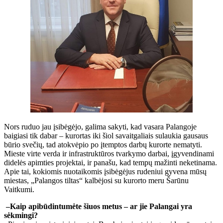
Nors ruduo jau įsibėgėjo, galima sakyti, kad vasara Palangoje
baigiasi tik dabar – kurortas iki šiol savaitgaliais sulaukia gausaus
būrio svečių, tad atokvėpio po įtemptos darbų kurorte nematyti.
Mieste virte verda ir infrastruktūros tvarkymo darbai, įgyvendinami
didelės apimties projektai, ir panašu, kad tempų mažinti neketinama.
Apie tai, kokiomis nuotaikomis įsibėgėjus rudeniui gyvena mūsų
miestas, „Palangos tiltas“ kalbėjosi su kurorto meru Šarūnu
Vaitkumi.
–Kaip apibūdintumėte šiuos metus – ar jie Palangai yra
sėkmingi?