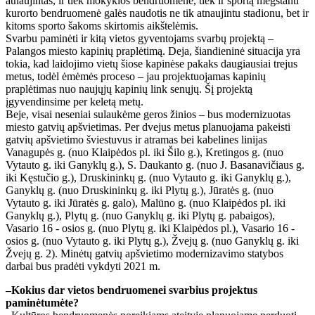
atnaujintas, ir tiek mokyklos bendruomenė, tiek ir sportą mėgstanti
kurorto bendruomenė galės naudotis ne tik atnaujintu stadionu, bet ir
kitoms sporto šakoms skirtomis aikštelėmis.
Svarbu paminėti ir kitą vietos gyventojams svarbų projektą –
Palangos miesto kapinių praplėtimą. Deja, šiandieninė situacija yra
tokia, kad laidojimo vietų šiose kapinėse pakaks daugiausiai trejus
metus, todėl ėmėmės proceso – jau projektuojamas kapinių
praplėtimas nuo naujųjų kapinių link senųjų. Šį projektą
įgyvendinsime per keletą metų.
Beje, visai neseniai sulaukėme geros žinios – bus modernizuotas
miesto gatvių apšvietimas. Per dvejus metus planuojama pakeisti
gatvių apšvietimo šviestuvus ir atramas bei kabelines linijas
Vanagupės g. (nuo Klaipėdos pl. iki Šilo g.), Kretingos g. (nuo
Vytauto g. iki Ganyklų g.), S. Daukanto g. (nuo J. Basanavičiaus g.
iki Kęstučio g.), Druskininkų g. (nuo Vytauto g. iki Ganyklų g.),
Ganyklų g. (nuo Druskininkų g. iki Plytų g.), Jūratės g. (nuo
Vytauto g. iki Jūratės g. galo), Malūno g. (nuo Klaipėdos pl. iki
Ganyklų g.), Plytų g. (nuo Ganyklų g. iki Plytų g. pabaigos),
Vasario 16 - osios g. (nuo Plytų g. iki Klaipėdos pl.), Vasario 16 -
osios g. (nuo Vytauto g. iki Plytų g.), Žvejų g. (nuo Ganyklų g. iki
Žvejų g. 2). Minėtų gatvių apšvietimo modernizavimo statybos
darbai bus pradėti vykdyti 2021 m.
–Kokius dar vietos bendruomenei svarbius projektus
paminėtumėte?