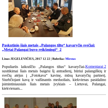
Paskutinio šiais metais „Palangos tilto“ kavaryčio svečiai:
„Metai Palangai buvo reikšmingi“
2
Linas JEGELEVIČIUS, 2017 12 22 | Rubrika:
Miestas
Komentarai
2
Populiarūs laikraščio „Palangos tiltas“ kavaryčiai-
susitikimai šiais metais baigėsi šį antradienį, būriui palangiškių ir
svečių atėjus į „Fotokava“ kavinę, mūsų kavaryčių partnerį.
Siurbčiojant kavą ir vaišinantis meduoliais, kiekvienas pasidalino
įsimintiniausiais šiais metais įvykiais – Lietuvai, Palangai,
kiekvienam...