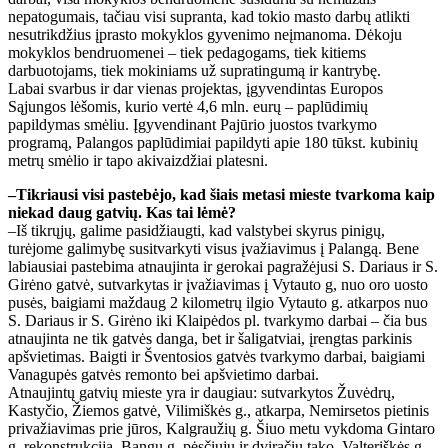
nepatogumais, tačiau visi supranta, kad tokio masto darbų atlikti
nesutrikdžius įprasto mokyklos gyvenimo neįmanoma. Dėkoju
mokyklos bendruomenei – tiek pedagogams, tiek kitiems
darbuotojams, tiek mokiniams už supratingumą ir kantrybę.
Labai svarbus ir dar vienas projektas, įgyvendintas Europos
Sąjungos lėšomis, kurio vertė 4,6 mln. eurų – paplūdimių
papildymas smėliu. Įgyvendinant Pajūrio juostos tvarkymo
programą, Palangos paplūdimiai papildyti apie 180 tūkst. kubinių
metrų smėlio ir tapo akivaizdžiai platesni.
–Tikriausi visi pastebėjo, kad šiais metasi mieste tvarkoma kaip
niekad daug gatvių. Kas tai lėmė?
–Iš tikrųjų, galime pasidžiaugti, kad valstybei skyrus pinigų,
turėjome galimybę susitvarkyti visus įvažiavimus į Palangą. Bene
labiausiai pastebima atnaujinta ir gerokai pagražėjusi S. Dariaus ir S.
Girėno gatvė, sutvarkytas ir įvažiavimas į Vytauto g, nuo oro uosto
pusės, baigiami maždaug 2 kilometrų ilgio Vytauto g. atkarpos nuo
S. Dariaus ir S. Girėno iki Klaipėdos pl. tvarkymo darbai – čia bus
atnaujinta ne tik gatvės danga, bet ir šaligatviai, įrengtas parkinis
apšvietimas. Baigti ir Šventosios gatvės tvarkymo darbai, baigiami
Vanagupės gatvės remonto bei apšvietimo darbai.
Atnaujintų gatvių mieste yra ir daugiau: sutvarkytos Žuvėdrų,
Kastyčio, Žiemos gatvė, Vilimiškės g., atkarpa, Nemirsetos pietinis
privažiavimas prie jūros, Kalgraužių g. Šiuo metu vykdoma Gintaro
g, rekonstrukcija, Bangų g. pėsčiųjų ir dviračių tako, Valteriškės g.