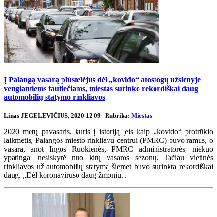
Į Palangą vasarą plūstelėjus dėl „kovido“ atostogų užsienyje
vengiantiems tautiečiams, miestas surinko rekordiškai daug
automobilių statymo rinkliavos
Linas JEGELEVIČIUS, 2020 12 09 | Rubrika:
Miestas
2020 metų pavasaris, kuris į istoriją įeis kaip „kovido“ protrūkio
laikmetis, Palangos miesto rinkliavų centrui (PMRC) buvo ramus, o
vasara, anot Ingos Ruokienės, PMRC administratorės, niekuo
ypatingai nesiskyrė nuo kitų vasaros sezonų. Tačiau vietinės
rinkliavos už automobilių statymą šiemet buvo surinkta rekordiškai
daug. „Dėl koronaviruso daug žmonių...