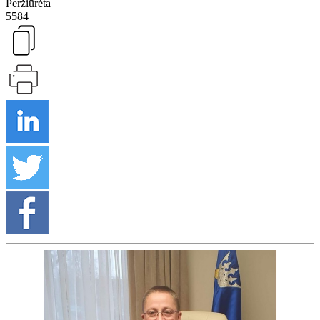
Peržiūrėta
5584