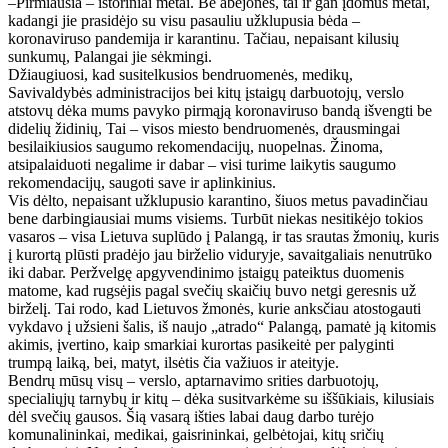
–Pirmiausia – istoriniai metai. Be abejonės, tai ir gan įdomūs metai,
kadangi jie prasidėjo su visu pasauliu užklupusia bėda –
koronaviruso pandemija ir karantinu. Tačiau, nepaisant kilusių
sunkumų, Palangai jie sėkmingi.
Džiaugiuosi, kad susitelkusios bendruomenės, medikų,
Savivaldybės administracijos bei kitų įstaigų darbuotojų, verslo
atstovų dėka mums pavyko pirmąją koronaviruso bandą išvengti be
didelių židinių, Tai – visos miesto bendruomenės, drausmingai
besilaikiusios saugumo rekomendacijų, nuopelnas. Žinoma,
atsipalaiduoti negalime ir dabar – visi turime laikytis saugumo
rekomendacijų, saugoti save ir aplinkinius.
Vis dėlto, nepaisant užklupusio karantino, šiuos metus pavadinčiau
bene darbingiausiai mums visiems. Turbūt niekas nesitikėjo tokios
vasaros – visa Lietuva suplūdo į Palangą, ir tas srautas žmonių, kuris
į kurortą plūsti pradėjo jau birželio viduryje, savaitgaliais nenutrūko
iki dabar. Peržvelgę apgyvendinimo įstaigų pateiktus duomenis
matome, kad rugsėjis pagal svečių skaičių buvo netgi geresnis už
birželį. Tai rodo, kad Lietuvos žmonės, kurie anksčiau atostogauti
vykdavo į užsieni šalis, iš naujo „atrado“ Palangą, pamatė ją kitomis
akimis, įvertino, kaip smarkiai kurortas pasikeitė per palyginti
trumpą laiką, bei, matyt, ilsėtis čia važiuos ir ateityje.
Bendrų mūsų visų – verslo, aptarnavimo srities darbuotojų,
specialiųjų tarnybų ir kitų – dėka susitvarkėme su iššūkiais, kilusiais
dėl svečių gausos. Šią vasarą išties labai daug darbo turėjo
komunalininkai, medikai, gaisrininkai, gelbėtojai, kitų sričių