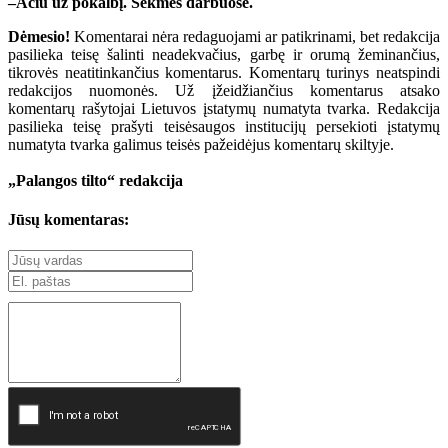
–Ačiū už pokalbį. Sėkmės darbuose.
Dėmesio!
Komentarai nėra redaguojami ar patikrinami, bet redakcija
pasilieka teisę šalinti neadekvačius, garbę ir orumą žeminančius,
tikrovės neatitinkančius komentarus. Komentarų turinys neatspindi
redakcijos nuomonės. Už įžeidžiančius komentarus atsako
komentarų rašytojai Lietuvos įstatymų numatyta tvarka. Redakcija
pasilieka teisę prašyti teisėsaugos institucijų persekioti įstatymų
numatyta tvarka galimus teisės pažeidėjus komentarų skiltyje.
„Palangos tilto“ redakcija
Jūsų komentaras: