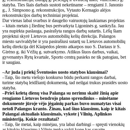
statyba. Ties šiais darbais sustoti neketiname – rengiami J. Janonio
g., J. Simpsono g. rekonstrukcijos, Vytauto Kernagio alėjos
rekonstrukcijos darbų techniniai projektai.
Dar vienas labai svarbus ir daugelio vairuotojų laukiamas projektas
– kitais metais į žiedinę bus pertvarkyta Ligoninės g. sankryža. Jau
yra nupirkta paslauga, pasirašyta rangos darbų sutartis. Lėšų šiam
projektui skyrė Lietuvos automobilių kelių direkcija. Palangos
miesto savivaldybė ir yra pasirašiusi sutartį su Lietuvos automobilių
kelių direkcija dėl Klaipėdos plento atkarpos nuo S. Dariaus ir S.
Girėno g. iki Vėžių g. sutvarkymo. Atlikus šiuos darbus, vaikai,
gyvenantys Rytų kvartale, Sporto centrą pasieks ne tik patogiau, bet
ir saugiau.
–Ar juda į priekį Šventosios uosto statybos klausimai?
–Taip, šio metu viešojo konkurso būdu perkami rangos darbai,
turime statybą leidžiantį dokumentą, tad neilgai trukus prasidės uosto
statyba.
–Prieš keletą dienų visa Palanga su nerimu skaitė žinią apie
rengiamo Lietuvos bendrojo plano sprendinius – minėtame
dokumente jūroje vėjo jėgainių parkas buvo numatytas visai
netoli Palangos kranto. Žinau, kad šiuo klausimu, kaip ir kitais
Palangai aktualiais klausimais, vykote į Vilnių, Aplinkos
ministeriją. Kokie rezultatai?
–Taip, šie metai, kaip minėjau, yra labai darbingi – spręsti vienokių
ar kitokių klausimų į Vilnių tenka vykti kone kas savaitę.