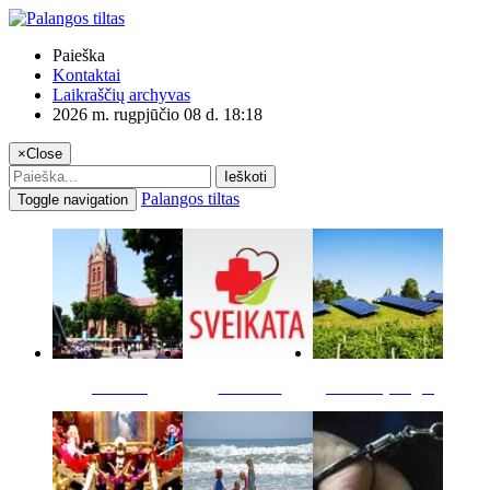
Paieška
Kontaktai
Laikraščių archyvas
2026 m. rugpjūčio 08 d. 18:18
×
Close
Ieškoti
Palangos tiltas
Toggle navigation
Miestas
Sveikata
Verslas pinigai