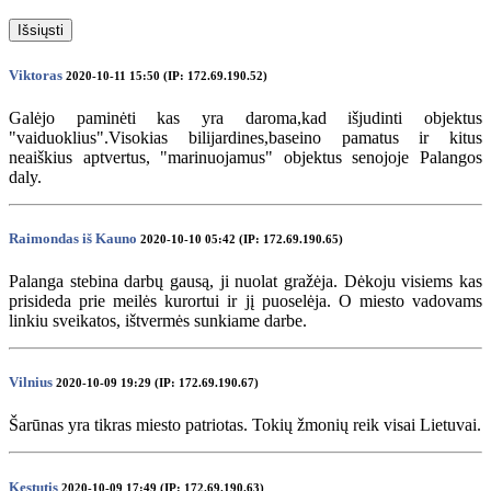
Išsiųsti
Viktoras
2020-10-11 15:50 (IP: 172.69.190.52)
Galėjo paminėti kas yra daroma,kad išjudinti objektus
"vaiduoklius".Visokias bilijardines,baseino pamatus ir kitus
neaiškius aptvertus, "marinuojamus" objektus senojoje Palangos
daly.
Raimondas iš Kauno
2020-10-10 05:42 (IP: 172.69.190.65)
Palanga stebina darbų gausą, ji nuolat gražėja. Dėkoju visiems kas
prisideda prie meilės kurortui ir jį puoselėja. O miesto vadovams
linkiu sveikatos, ištvermės sunkiame darbe.
Vilnius
2020-10-09 19:29 (IP: 172.69.190.67)
Šarūnas yra tikras miesto patriotas. Tokių žmonių reik visai Lietuvai.
Kestutis
2020-10-09 17:49 (IP: 172.69.190.63)