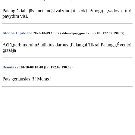
Palangiškiai jūs net neįsivaizduojat kokį žmogų ,vadovą turit
pavydim visi.
Aldona Lipskienė
2020-10-09 10:57 (aldonalips@gmail.com / IP: 172.69.190.67)
Ačiū,gerb.merui už atliktus darbus ,Palangai.Tikrai Palanga,Šventoji
gražėja
Renatas
2020-10-08 18:48 (IP: 172.69.190.65)
Pats geriausias !!! Meras !