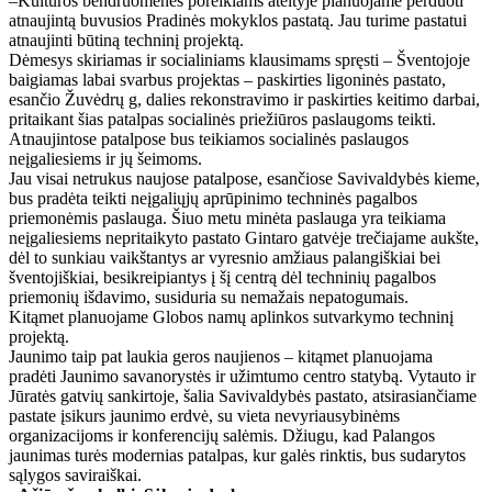
–Kultūros bendruomenės poreikiams ateityje planuojame perduoti
atnaujintą buvusios Pradinės mokyklos pastatą. Jau turime pastatui
atnaujinti būtiną techninį projektą.
Dėmesys skiriamas ir socialiniams klausimams spręsti – Šventojoje
baigiamas labai svarbus projektas – paskirties ligoninės pastato,
esančio Žuvėdrų g, dalies rekonstravimo ir paskirties keitimo darbai,
pritaikant šias patalpas socialinės priežiūros paslaugoms teikti.
Atnaujintose patalpose bus teikiamos socialinės paslaugos
neįgaliesiems ir jų šeimoms.
Jau visai netrukus naujose patalpose, esančiose Savivaldybės kieme,
bus pradėta teikti neįgaliųjų aprūpinimo techninės pagalbos
priemonėmis paslauga. Šiuo metu minėta paslauga yra teikiama
neįgaliesiems nepritaikyto pastato Gintaro gatvėje trečiajame aukšte,
dėl to sunkiau vaikštantys ar vyresnio amžiaus palangiškiai bei
šventojiškiai, besikreipiantys į šį centrą dėl techninių pagalbos
priemonių išdavimo, susiduria su nemažais nepatogumais.
Kitąmet planuojame Globos namų aplinkos sutvarkymo techninį
projektą.
Jaunimo taip pat laukia geros naujienos – kitąmet planuojama
pradėti Jaunimo savanorystės ir užimtumo centro statybą. Vytauto ir
Jūratės gatvių sankirtoje, šalia Savivaldybės pastato, atsirasiančiame
pastate įsikurs jaunimo erdvė, su vieta nevyriausybinėms
organizacijoms ir konferencijų salėmis. Džiugu, kad Palangos
jaunimas turės modernias patalpas, kur galės rinktis, bus sudarytos
sąlygos saviraiškai.