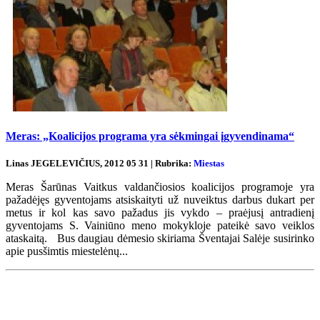
Meras: „Koalicijos programa yra sėkmingai įgyvendinama“
Linas JEGELEVIČIUS, 2012 05 31 | Rubrika:
Miestas
Meras Šarūnas Vaitkus valdančiosios koalicijos programoje yra
pažadėjęs gyventojams atsiskaityti už nuveiktus darbus dukart per
metus ir kol kas savo pažadus jis vykdo – praėjusį antradienį
gyventojams S. Vainiūno meno mokykloje pateikė savo veiklos
ataskaitą. Bus daugiau dėmesio skiriama Šventajai Salėje susirinko
apie pusšimtis miestelėnų...
Renginių kalendorius