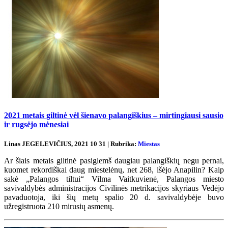
2021 metais giltinė vėl šienavo palangiškius – mirtingiausi sausio
ir rugsėjo mėnesiai
Linas JEGELEVIČIUS, 2021 10 31 | Rubrika:
Miestas
Ar šiais metais giltinė pasiglemš daugiau palangiškių negu pernai,
kuomet rekordiškai daug miestelėnų, net 268, išėjo Anapilin? Kaip
sakė „Palangos tiltui“ Vilma Vaitkuvienė, Palangos miesto
savivaldybės administracijos Civilinės metrikacijos skyriaus Vedėjo
pavaduotoja, iki šių metų spalio 20 d. savivaldybėje buvo
užregistruota 210 mirusių asmenų.