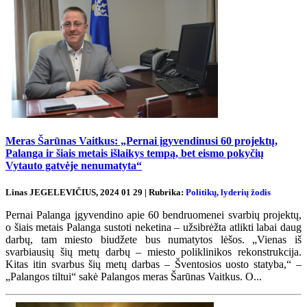
Meras Šarūnas Vaitkus: „Pernai įgyvendinusi 60 projektų,
Palanga ir šiais metais išlaikys tempą, bet eismo pokyčių
Vytauto gatvėje nenumatyta“
Linas JEGELEVIČIUS, 2024 01 29 | Rubrika:
Politikų, lyderių žodis
Pernai Palanga įgyvendino apie 60 bendruomenei svarbių projektų,
o šiais metais Palanga sustoti neketina – užsibrėžta atlikti labai daug
darbų, tam miesto biudžete bus numatytos lėšos. „Vienas iš
svarbiausių šių metų darbų – miesto poliklinikos rekonstrukcija.
Kitas itin svarbus šių metų darbas – Šventosios uosto statyba,“ –
„Palangos tiltui“ sakė Palangos meras Šarūnas Vaitkus. O...