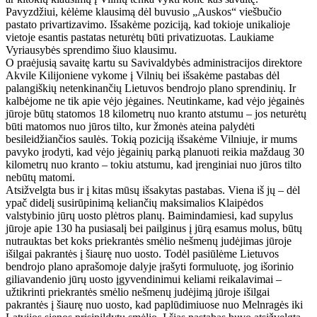
Pavyzdžiui, kėlėme klausimą dėl buvusio „Auskos“ viešbučio
pastato privartizavimo. Išsakėme poziciją, kad tokioje unikalioje
vietoje esantis pastatas neturėtų būti privatizuotas. Laukiame
Vyriausybės sprendimo šiuo klausimu.
O praėjusią savaitę kartu su Savivaldybės administracijos direktore
Akvile Kilijoniene vykome į Vilnių bei išsakėme pastabas dėl
palangiškių netenkinančių Lietuvos bendrojo plano sprendinių. Ir
kalbėjome ne tik apie vėjo jėgaines. Neutinkame, kad vėjo jėgainės
jūroje būtų statomos 18 kilometrų nuo kranto atstumu – jos neturėtų
būti matomos nuo jūros tilto, kur žmonės ateina palydėti
besileidžiančios saulės. Tokią poziciją išsakėme Vilniuje, ir mums
pavyko įrodyti, kad vėjo jėgainių parką planuoti reikia maždaug 30
kilometrų nuo kranto – tokiu atstumu, kad įrenginiai nuo jūros tilto
nebūtų matomi.
Atsižvelgta bus ir į kitas mūsų išsakytas pastabas. Viena iš jų – dėl
ypač didelį susirūpinimą keliančių maksimalios Klaipėdos
valstybinio jūrų uosto plėtros planų. Baimindamiesi, kad supylus
jūroje apie 130 ha pusiasalį bei pailginus į jūrą esamus molus, būtų
nutrauktas bet koks priekrantės smėlio nešmenų judėjimas jūroje
išilgai pakrantės į šiaurę nuo uosto. Todėl pasiūlėme Lietuvos
bendrojo plano aprašomoje dalyje įrašyti formuluotę, jog išorinio
giliavandenio jūrų uosto įgyvendinimui keliami reikalavimai –
užtikrinti priekrantės smėlio nešmenų judėjimą jūroje išilgai
pakrantės į šiaurę nuo uosto, kad paplūdimiuose nuo Melnragės iki