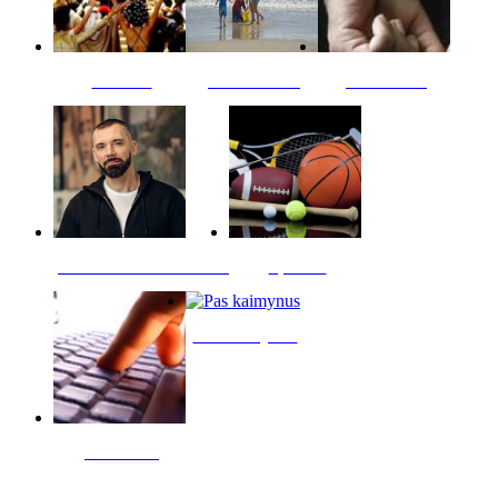
Kultūra
Jūros vaikai
Kriminalai
PT redaktoriaus skiltis
Sportas
Pas kaimynus
Skelbimai