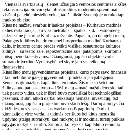
–Vienas iš svarbiausių - šiemet užbaigta Šventosios centrinės aikštės
rekonstrukcija. Sutvarkyta infrastruktūra, modernūs sprendimai
visiškai pakeitė miestelio veidą, tad ši aikštė Šventojoje neruko tapti
traukos objektu.
Kitas ne mažiau svarbus ir lauktas projektas – Kurhauzo medinės
dalies restauracija. Jau visai netrukus – spalio 17 d. – visuomenę
pakviesime į istorinę Kurhauzo šventę. Pagaliau, po daugelio metų,
Palangos kultūros bendruomenei bus perduota medinė Kurhauzo
dalis, ir kurorto centre pradės veikti visiškai restauruotas kultūros
židinys – su teatro sale, reprezentacine sale, patalpomis, skirtomis
mūsų meno kolektyvams. Džiaugiuosi, jog šio objekto svarbą
suprato ir įvertino Vyriausybė bei skyrė jam vis reikiamą
finansavimą.
Kitas šiuo metu įgyvendinamas projektas, kurio patys savo finansais
tikrai nebūtume galėję įgyvendinti – pradėta ir jau įsibėgėjusi
Senosios gimnazijos kapitalinis remontas. Šis miesto švietimo
židinys nuo pat pastatymo – 1961 metų – matė mažai dėmesio, tad
tiek pastato vidus, tiek ir išorė buvo morališkai bei technologiškai
pasenusi. Būtini atlikti darbai reikalauja nemažai investicijų, tad
džiaugiuosi, jog šiam projektui buvo skirta lėšų. Darbų apimtys čia –
didžiulės, nes visas pastatas tvarkomas iš pagrindų. Darbai
gimnazijoje virte verda, ir tikimės per šiuos bei kitus metus šią
ugdymo įstaigą sutvarkyti, kad mokytojai ir mokiniai turėtų puikias
sąlygas mokytis ir dirbti. Žinoma, kol vyksta kapitalinio remonto
darbai, visa mokyklos bendruomenė susiduria su nemažais