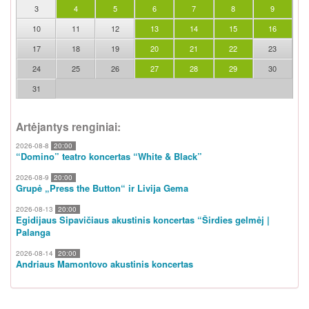
3
4
5
6
7
8
9
10
11
12
13
14
15
16
17
18
19
20
21
22
23
24
25
26
27
28
29
30
31
Artėjantys renginiai:
2026-08-8
20:00
“Domino” teatro koncertas “White & Black”
2026-08-9
20:00
Grupė „Press the Button“ ir Livija Gema
2026-08-13
20:00
Egidijaus Sipavičiaus akustinis koncertas “Širdies gelmėj |
Palanga
2026-08-14
20:00
Andriaus Mamontovo akustinis koncertas