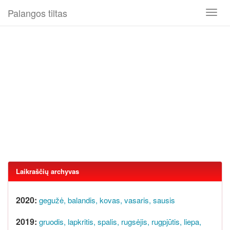
Palangos tiltas
Toggl
naviga
Laikraščių archyvas
2020:
gegužė,
balandis,
kovas,
vasaris,
sausis
2019:
gruodis,
lapkritis,
spalis,
rugsėjis,
rugpjūtis,
liepa,