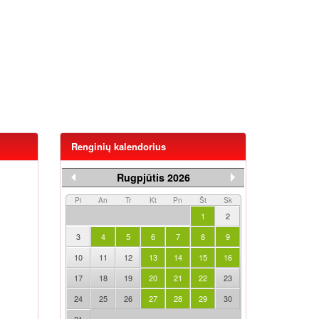
Renginių kalendorius
Rugpjūtis 2026
Pi
An
Tr
Kt
Pn
Št
Sk
1
2
3
4
5
6
7
8
9
10
11
12
13
14
15
16
17
18
19
20
21
22
23
24
25
26
27
28
29
30