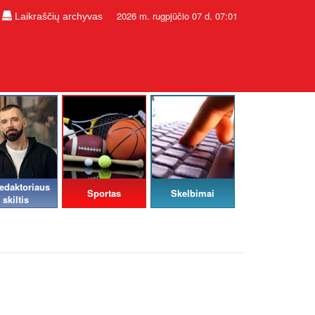
2026 m. rugpjūčio 07 d. 07:01
Laikraščių archyvas
edaktoriaus
Sportas
Skelbimai
skiltis