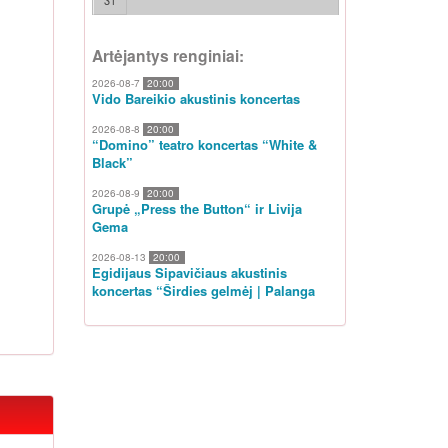
31
Artėjantys renginiai:
2026-08-7
20:00
Vido Bareikio akustinis koncertas
2026-08-8
20:00
“Domino” teatro koncertas “White &
Black”
2026-08-9
20:00
Grupė „Press the Button“ ir Livija
Gema
2026-08-13
20:00
Egidijaus Sipavičiaus akustinis
koncertas “Širdies gelmėj | Palanga