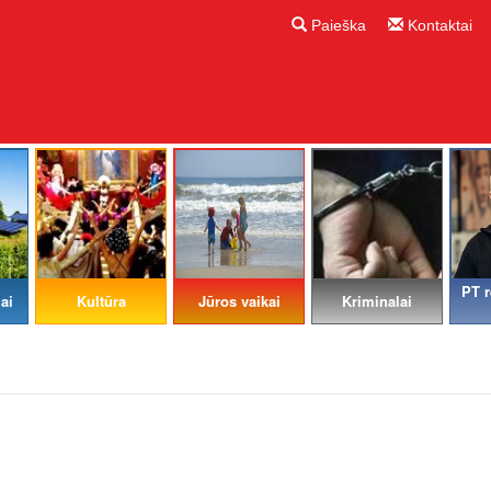
Paieška
Kontaktai
PT r
ai
Kultūra
Jūros vaikai
Kriminalai