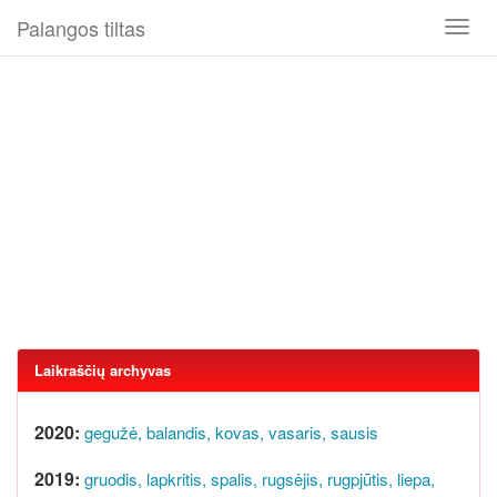
Palangos tiltas
Toggl
naviga
Laikraščių archyvas
2020:
gegužė,
balandis,
kovas,
vasaris,
sausis
2019:
gruodis,
lapkritis,
spalis,
rugsėjis,
rugpjūtis,
liepa,