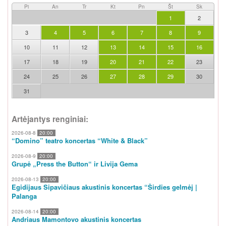
Pi
An
Tr
Kt
Pn
Št
Sk
1
2
3
4
5
6
7
8
9
10
11
12
13
14
15
16
17
18
19
20
21
22
23
24
25
26
27
28
29
30
31
Artėjantys renginiai:
2026-08-8
20:00
“Domino” teatro koncertas “White & Black”
2026-08-9
20:00
Grupė „Press the Button“ ir Livija Gema
2026-08-13
20:00
Egidijaus Sipavičiaus akustinis koncertas “Širdies gelmėj |
Palanga
2026-08-14
20:00
Andriaus Mamontovo akustinis koncertas