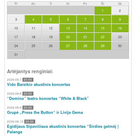
Pi
An
Tr
Kt
Pn
Št
Sk
1
2
3
4
5
6
7
8
9
10
11
12
13
14
15
16
17
18
19
20
21
22
23
24
25
26
27
28
29
30
31
Artėjantys renginiai:
2026-08-7
20:00
Vido Bareikio akustinis koncertas
2026-08-8
20:00
“Domino” teatro koncertas “White & Black”
2026-08-9
20:00
Grupė „Press the Button“ ir Livija Gema
2026-08-13
20:00
Egidijaus Sipavičiaus akustinis koncertas “Širdies gelmėj |
Palanga