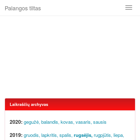
Palangos tiltas
Toggl
naviga
Laikraščių archyvas
2020:
gegužė,
balandis,
kovas,
vasaris,
sausis
2019:
gruodis,
lapkritis,
spalis,
rugsėjis,
rugpjūtis,
liepa,