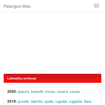
Palangos tiltas
Toggl
naviga
Laikraščių archyvas
2020:
gegužė,
balandis,
kovas,
vasaris,
sausis
2019:
gruodis,
lapkritis,
spalis,
rugsėjis,
rugpjūtis,
liepa,