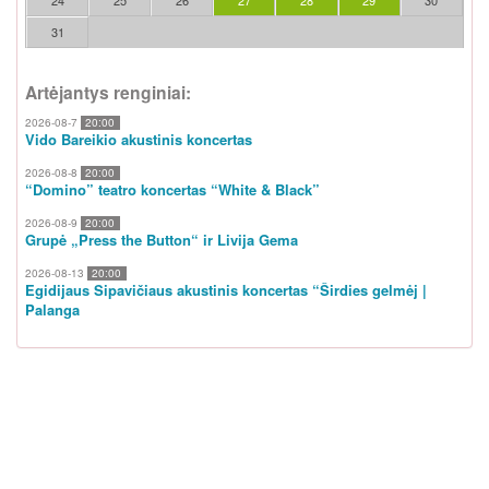
24
25
26
27
28
29
30
31
Artėjantys renginiai:
2026-08-7
20:00
Vido Bareikio akustinis koncertas
2026-08-8
20:00
“Domino” teatro koncertas “White & Black”
2026-08-9
20:00
Grupė „Press the Button“ ir Livija Gema
2026-08-13
20:00
Egidijaus Sipavičiaus akustinis koncertas “Širdies gelmėj |
Palanga