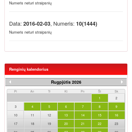
Numeris neturi straipsnių
Data:
, Numeris:
2016-02-03
10(1444)
Numeris neturi straipsnių
Renginių kalendorius
Rugpjūtis 2026
Pi
An
Tr
Kt
Pn
Št
Sk
1
2
3
4
5
6
7
8
9
10
11
12
13
14
15
16
17
18
19
20
21
22
23