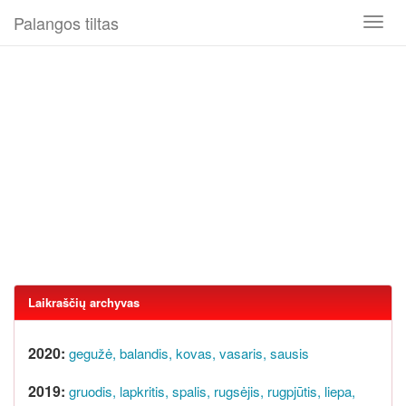
Palangos tiltas
Toggl
naviga
Laikraščių archyvas
2020:
gegužė,
balandis,
kovas,
vasaris,
sausis
2019:
gruodis,
lapkritis,
spalis,
rugsėjis,
rugpjūtis,
liepa,