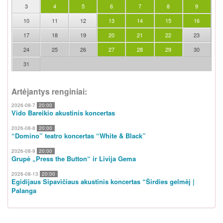
3
4
5
6
7
8
9
10
11
12
13
14
15
16
17
18
19
20
21
22
23
24
25
26
27
28
29
30
31
Artėjantys renginiai:
2026-08-7
20:00
Vido Bareikio akustinis koncertas
2026-08-8
20:00
“Domino” teatro koncertas “White & Black”
2026-08-9
20:00
Grupė „Press the Button“ ir Livija Gema
2026-08-13
20:00
Egidijaus Sipavičiaus akustinis koncertas “Širdies gelmėj |
Palanga