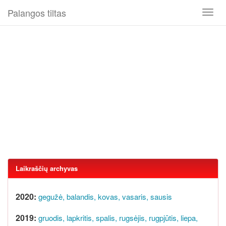
Palangos tiltas
Toggl
naviga
Laikraščių archyvas
2020:
gegužė,
balandis,
kovas,
vasaris,
sausis
2019:
gruodis,
lapkritis,
spalis,
rugsėjis,
rugpjūtis,
liepa,