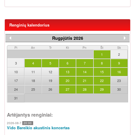
Renginių kalendorius
Rugpjūtis 2026
Pi
An
Tr
Kt
Pn
Št
Sk
1
2
3
4
5
6
7
8
9
10
11
12
13
14
15
16
17
18
19
20
21
22
23
24
25
26
27
28
29
30
31
Artėjantys renginiai:
2026-08-7
20:00
Vido Bareikio akustinis koncertas