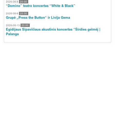
2026-08-8
20:00
“Domino” teatro koncertas “White & Black”
2026-08-9
20:00
Grupė „Press the Button“ ir Livija Gema
2026-08-13
20:00
Egidijaus Sipavičiaus akustinis koncertas “Širdies gelmėj |
Palanga