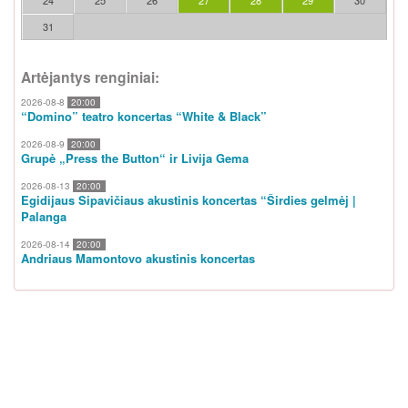
24
25
26
27
28
29
30
31
Artėjantys renginiai:
2026-08-8
20:00
“Domino” teatro koncertas “White & Black”
2026-08-9
20:00
Grupė „Press the Button“ ir Livija Gema
2026-08-13
20:00
Egidijaus Sipavičiaus akustinis koncertas “Širdies gelmėj |
Palanga
2026-08-14
20:00
Andriaus Mamontovo akustinis koncertas