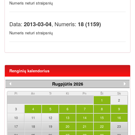
Numeris neturi straipsnių
Data:
, Numeris:
2013-03-04
18 (1159)
Numeris neturi straipsnių
Renginių kalendorius
Rugpjūtis 2026
Pi
An
Tr
Kt
Pn
Št
Sk
1
2
3
4
5
6
7
8
9
10
11
12
13
14
15
16
17
18
19
20
21
22
23