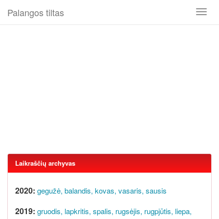
Palangos tiltas
Toggl
naviga
Laikraščių archyvas
2020:
gegužė,
balandis,
kovas,
vasaris,
sausis
2019:
gruodis,
lapkritis,
spalis,
rugsėjis,
rugpjūtis,
liepa,