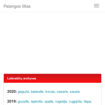
Palangos tiltas
Toggl
naviga
Laikraščių archyvas
2020:
gegužė,
balandis,
kovas,
vasaris,
sausis
2019:
gruodis,
lapkritis,
spalis,
rugsėjis,
rugpjūtis,
liepa,