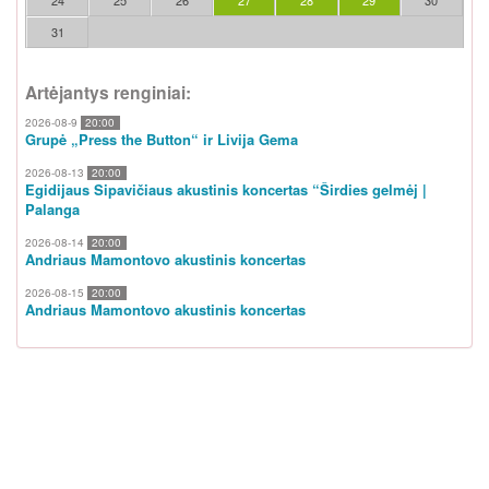
24
25
26
27
28
29
30
31
Artėjantys renginiai:
2026-08-9
20:00
Grupė „Press the Button“ ir Livija Gema
2026-08-13
20:00
Egidijaus Sipavičiaus akustinis koncertas “Širdies gelmėj |
Palanga
2026-08-14
20:00
Andriaus Mamontovo akustinis koncertas
2026-08-15
20:00
Andriaus Mamontovo akustinis koncertas