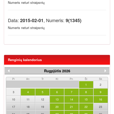
Numeris neturi straipsnių
Data:
, Numeris:
2015-02-01
9(1345)
Numeris neturi straipsnių
Renginių kalendorius
Rugpjūtis 2026
Pi
An
Tr
Kt
Pn
Št
Sk
1
2
3
4
5
6
7
8
9
10
11
12
13
14
15
16
17
18
19
20
21
22
23