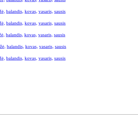
žė,
balandis,
kovas,
vasaris,
sausis
žė,
balandis,
kovas,
vasaris,
sausis
žė,
balandis,
kovas,
vasaris,
sausis
žė,
balandis,
kovas,
vasaris,
sausis
žė,
balandis,
kovas,
vasaris,
sausis