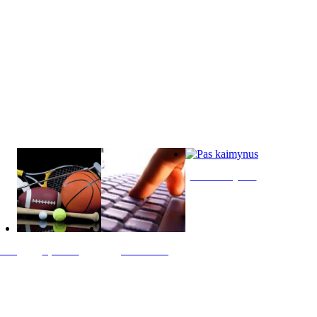
Pas kaimynus
ltis
Sportas
Skelbimai