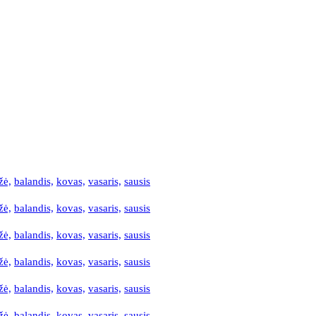
žė,
balandis,
kovas,
vasaris,
sausis
žė,
balandis,
kovas,
vasaris,
sausis
žė,
balandis,
kovas,
vasaris,
sausis
žė,
balandis,
kovas,
vasaris,
sausis
žė,
balandis,
kovas,
vasaris,
sausis
žė,
balandis,
kovas,
vasaris,
sausis