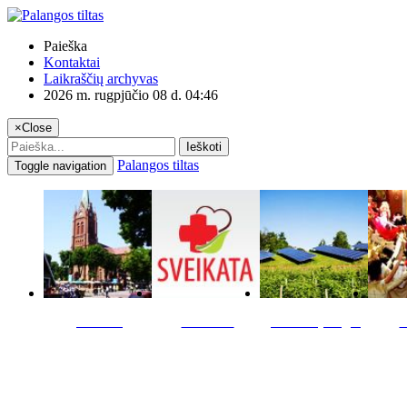
Paieška
Kontaktai
Laikraščių archyvas
2026 m. rugpjūčio 08 d. 04:46
×
Close
Ieškoti
Palangos tiltas
Toggle navigation
Miestas
Sveikata
Verslas pinigai
K