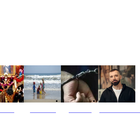
ultūra
Jūros vaikai
Kriminalai
PT redaktoriaus ski